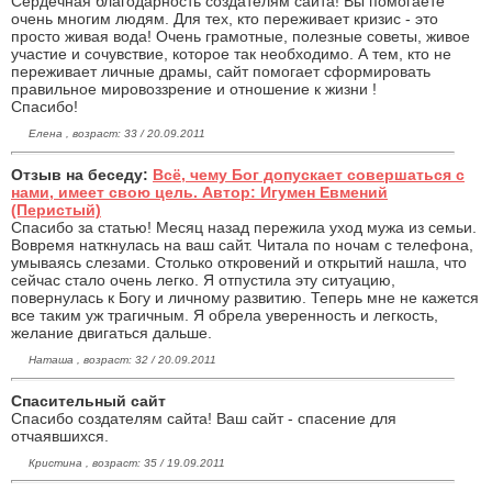
Сердечная благодарность создателям сайта! Вы помогаете
очень многим людям. Для тех, кто переживает кризис - это
просто живая вода! Очень грамотные, полезные советы, живое
участие и сочувствие, которое так необходимо. А тем, кто не
переживает личные драмы, сайт помогает сформировать
правильное мировоззрение и отношение к жизни !
Спасибо!
Елена , возраст: 33 / 20.09.2011
Отзыв на беседу:
Всё, чему Бог допускает совершаться с
нами, имеет свою цель. Автор: Игумен Евмений
(Перистый)
Спасибо за статью! Месяц назад пережила уход мужа из семьи.
Вовремя наткнулась на ваш сайт. Читала по ночам с телефона,
умываясь слезами. Столько откровений и открытий нашла, что
сейчас стало очень легко. Я отпустила эту ситуацию,
повернулась к Богу и личному развитию. Теперь мне не кажется
все таким уж трагичным. Я обрела уверенность и легкость,
желание двигаться дальше.
Наташа , возраст: 32 / 20.09.2011
Спасительный сайт
Спасибо создателям сайта! Ваш сайт - спасение для
отчаявшихся.
Кристина , возраст: 35 / 19.09.2011