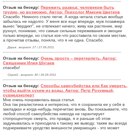
Отзыв на беседу:
Пережить развод: человеком быть
трудно, но возможно. Автор: Психолог Максим Цветков
Спасибо. Немного стало легче. А когда читала статью вообще
забылась не надолго. У меня все еще впереди, муж позавчера
вынес "вердикт", не отвлекает ничего, живу как растение, мир
рухнул, понимаю, что самые сильные переживания и эмоции
только впереди, но статья кое-что расставила по своим местам,
а прочитав отзывы, поняла, что я не одна. Спасибо.
Дарья , возраст: 27 / 27.09.2011
Отзыв на беседу:
Очень просто – перетерпеть. Автор:
Священник Илия Шугаев
спасиБо!
Сергей , возраст: 40 / 26.09.2011
Отзыв на беседу:
Способы самоубийства или Как умереть,
чтобы выйти сухим из воды. Автор: Петр Розумный,
судмедэксперт
Мне очень понравилась ваша статья.
Она так реалистична и интересна, что я сохранила ее у себя в
закладках и когда-нибудь перечитаю вновь. Вы показываете, что
любой способ самоубийства никогда не гарантирует
стопроцентную смерть, это правда, я и раньше об этом
задумывалась и приходила к такому же выводу; также вы всегда
подчеркиваете уродство внешности умирающих - это может