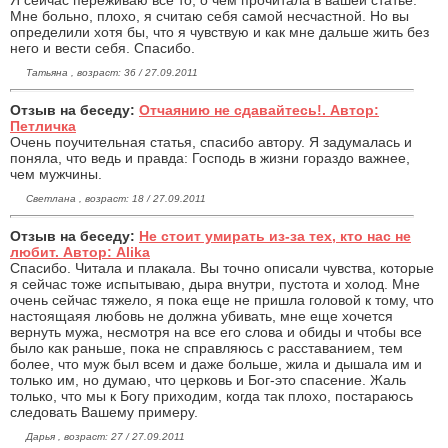
Мне больно, плохо, я считаю себя самой несчастной. Но вы
определили хотя бы, что я чувствую и как мне дальше жить без
него и вести себя. Спасибо.
Татьяна , возраст: 36 / 27.09.2011
Отзыв на беседу:
Отчаянию не сдавайтесь!. Автор:
Петличка
Очень поучительная статья, спасибо автору. Я задумалась и
поняла, что ведь и правда: Господь в жизни гораздо важнее,
чем мужчины.
Светлана , возраст: 18 / 27.09.2011
Отзыв на беседу:
Не стоит умирать из-за тех, кто нас не
любит. Автор: Alika
Спасибо. Читала и плакала. Вы точно описали чувства, которые
я сейчас тоже испытываю, дыра внутри, пустота и холод. Мне
очень сейчас тяжело, я пока еще не пришла головой к тому, что
настоящаяя любовь не должна убивать, мне еще хочется
вернуть мужа, несмотря на все его слова и обиды и чтобы все
было как раньше, пока не справляюсь с расставанием, тем
более, что муж был всем и даже больше, жила и дышала им и
только им, но думаю, что церковь и Бог-это спасение. Жаль
только, что мы к Богу приходим, когда так плохо, постараюсь
следовать Вашему примеру.
Дарья , возраст: 27 / 27.09.2011