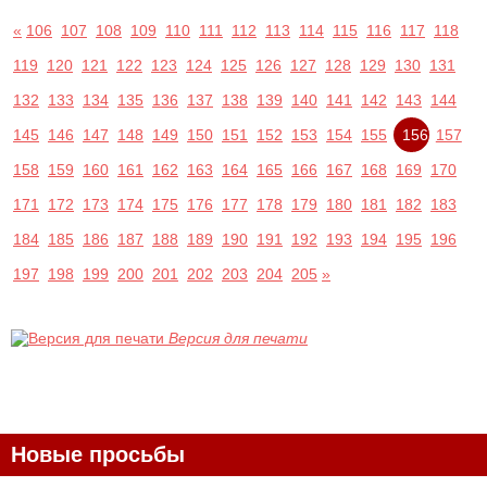
«
106
107
108
109
110
111
112
113
114
115
116
117
118
119
120
121
122
123
124
125
126
127
128
129
130
131
132
133
134
135
136
137
138
139
140
141
142
143
144
145
146
147
148
149
150
151
152
153
154
155
156
157
158
159
160
161
162
163
164
165
166
167
168
169
170
171
172
173
174
175
176
177
178
179
180
181
182
183
184
185
186
187
188
189
190
191
192
193
194
195
196
197
198
199
200
201
202
203
204
205
»
Версия для печати
Новые просьбы