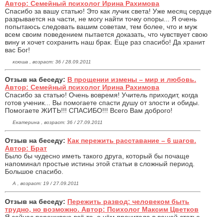
Автор: Семейный психолог Ирина Рахимова
Спасибо за вашу статью! Это как лучик света! Уже месяц сердце
разрывается на части, не могу найти точку опоры... Я очень
попытаюсь следовать вашим советам, тем более, что и муж
всем своим поведением пытается доказать, что чувствует свою
вину и хочет сохранить наш брак. Еще раз спасибо! Да хранит
вас Бог!
ксюша , возраст: 36 / 28.09.2011
Отзыв на беседу:
В прощении измены – мир и любовь.
Автор: Семейный психолог Ирина Рахимова
Спасибо за статью! Очень вовремя! Учитель приходит, когда
готов ученик... Вы помогаете спасти душу от злости и обиды.
Помогаете ЖИТЬ!!! СПАСИБО!!! Всего Вам доброго!
Екатерина , возраст: 36 / 27.09.2011
Отзыв на беседу:
Как пережить расставание – 6 шагов.
Автор: Брат
Было бы чудесно иметь такого друга, который бы почаще
напоминал простые истины этой статьи в сложный период.
Большое спасибо.
А , возраст: 19 / 27.09.2011
Отзыв на беседу:
Пережить развод: человеком быть
трудно, но возможно. Автор: Психолог Максим Цветков
Я сейчас переживаю всё то, о чём прочитала в вашей статье.