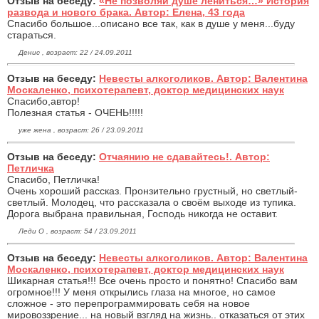
Отзыв на беседу:
«Не позволяй душе лениться…» История
развода и нового брака. Автор: Елена, 43 года
Спасибо большое...описано все так, как в душе у меня...буду
стараться.
Денис , возраст: 22 / 24.09.2011
Отзыв на беседу:
Невесты алкоголиков. Автор: Валентина
Москаленко, психотерапевт, доктор медицинских наук
Спасибо,автор!
Полезная статья - ОЧЕНЬ!!!!!
уже жена , возраст: 26 / 23.09.2011
Отзыв на беседу:
Отчаянию не сдавайтесь!. Автор:
Петличка
Спасибо, Петличка!
Очень хороший рассказ. Пронзительно грустный, но светлый-
светлый. Молодец, что рассказала о своём выходе из тупика.
Дорога выбрана правильная, Господь никогда не оставит.
Леди О , возраст: 54 / 23.09.2011
Отзыв на беседу:
Невесты алкоголиков. Автор: Валентина
Москаленко, психотерапевт, доктор медицинских наук
Шикарная статья!!! Все очень просто и понятно! Спасибо вам
огромное!!! У меня открылись глаза на многое, но самое
сложное - это перепрограммировать себя на новое
мировоззрение... на новый взгляд на жизнь.. отказаться от этих