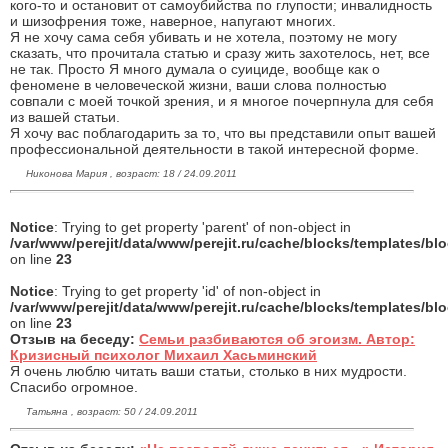
кого-то и остановит от самоубийства по глупости; инвалидность
и шизофрения тоже, наверное, напугают многих.
Я не хочу сама себя убивать и не хотела, поэтому не могу
сказать, что прочитала статью и сразу жить захотелось, нет, все
не так. Просто Я много думала о суициде, вообще как о
феномене в человеческой жизни, ваши слова полностью
совпали с моей точкой зрения, и я многое почерпнула для себя
из вашей статьи.
Я хочу вас поблагодарить за то, что вы представили опыт вашей
профессиональной деятельности в такой интересной форме.
Никонова Мария , возраст: 18 / 24.09.2011
Notice
: Trying to get property 'parent' of non-object in
/var/www/perejit/data/www/perejit.ru/cache/blocks/templates/b
on line
23
Notice
: Trying to get property 'id' of non-object in
/var/www/perejit/data/www/perejit.ru/cache/blocks/templates/b
on line
23
Отзыв на беседу:
Семьи разбиваются об эгоизм. Автор:
Кризисный психолог Михаил Хасьминский
Я очень люблю читать ваши статьи, столько в них мудрости.
Спасибо огромное.
Татьяна , возраст: 50 / 24.09.2011