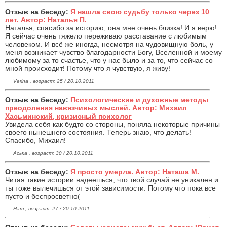
Отзыв на беседу:
Я нашла свою судьбу только через 10
лет. Автор: Наталья П.
Наталья, спасибо за историю, она мне очень близка! И я верю!
Я сейчас очень тяжело переживаю расставание с любимым
человеком. И всё же иногда, несмотря на чудовищную боль, у
меня возникает чувство благодарности Богу, Вселенной и моему
любимому за то счастье, что у нас было и за то, что сейчас со
мной происходит! Потому что я чувствую, я живу!
Verina , возраст: 25 / 20.10.2011
Отзыв на беседу:
Психологические и духовные методы
преодоления навязчивых мыслей. Автор: Михаил
Хасьминский, кризисный психолог
Увидела себя как будто со стороны, поняла некоторые причины
своего нынешнего состояния. Теперь знаю, что делать!
Спасибо, Михаил!
Аська , возраст: 30 / 20.10.2011
Отзыв на беседу:
Я просто умерла. Автор: Наташа М.
Читая такие истории надеешься, что твой случай не уникален и
ты тоже вылечишься от этой зависимости. Потому что пока все
пусто и беспросветно(
Нат , возраст: 27 / 20.10.2011