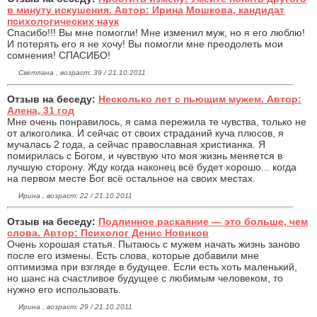
в минуту искушения. Автор: Ирина Мошкова, кандидат
психологических наук
Спасибо!!! Вы мне помогли! Мне изменил муж, но я его люблю!
И потерять его я не хочу! Вы помогли мне преодолеть мои
сомнения! СПАСИБО!
Светлана , возраст: 39 / 21.10.2011
Отзыв на беседу:
Несколько лет с пьющим мужем. Автор:
Алена, 31 год
Мне очень понравилось, я сама пережила те чувства, только не
от алкоголика. И сейчас от своих страданий куча плюсов, я
мучалась 2 года, а сейчас православная христианка. Я
помирилась с Богом, и чувствую что моя жизнь меняется в
лучшую сторону. Жду когда наконец всё будет хорошо... когда
на первом месте Бог всё остальное на своих местах.
Ирина , возраст: 22 / 21.10.2011
Отзыв на беседу:
Подлинное раскаяние — это больше, чем
слова. Автор: Психолог Денис Новиков
Очень хорошая статья. Пытаюсь с мужем начать жизнь заново
после его измены. Есть слова, которые добавили мне
оптимизма при взгляде в будущее. Если есть хоть маленький,
но шанс на счастливое будущее с любимым человеком, то
нужно его использовать.
Ирина , возраст: 29 / 21.10.2011