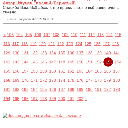
Автор: Игумен Евмений (Перистый)
Спасибо Вам. Всё абсолютно правильно, но всё равно очень
тяжело.
Елена , возраст: 37 / 15.10.2011
«
103
104
105
106
107
108
109
110
111
112
113
114
115
116
117
118
119
120
121
122
123
124
125
126
127
128
129
130
131
132
133
134
135
136
137
138
139
140
141
142
143
144
145
146
147
148
149
150
151
152
153
154
155
156
157
158
159
160
161
162
163
164
165
166
167
168
169
170
171
172
173
174
175
176
177
178
179
180
181
182
183
184
185
186
187
188
189
190
191
192
193
194
195
196
197
198
199
200
201
202
»
Версия для печати