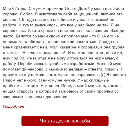
Мне 62 года. С мужем прожили 15 лет. Детей у меня нет. Жили
хорошо. Любил. Я чувствовала себя защищенной, любила его
сильно. 1,5 года назад он влюбился и ушел к знакомой по
работе. И тут-то выяснилось, что всё у нас было не так. Я не
справляюсь. За это время он постоянно в поле зрения. Заходит
часто. Делится со мной своими проблемами - то ОНА его не
понимает, то обижает, то они решили расстаться. Иногда он
меня сравнивает с ней. Мол, какая же я хорошая, а она грубая
и хамка... Я человек нездоровый. И на мне еще отец-инвалид,
ему под 90. Из-за отца я не могу устроиться на нормальную
работу. Перебиваюсь случайными заработками. Бывший муж
помогает финансово, с какими-то делами – отвезти, помочь. Я
принимаю эту помощь, потому что не справляюсь.((( Я одинока.
Рядом нет никого. Я никому не нужна. У нас сплошные
проблемы с отцом. Нет денег. Передо мной маячит одинокая
нищая старость, в которой я загибаюсь от своих проблем со
здоровьем в полном одиночестве.
Подробнее
Читать другие просьбы