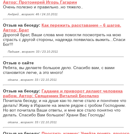
Автор: Протоиерей Игорь Гагарин
Очень полезно и правильно..но тяжело..
Андрей , возраст: 46 / 24.10.2011
Отзыв на беседу:
Как пережить расставание – 6 шагов.
Автор: Брат
Дорогой Брат, Ваши слова мне помогли посмотреть на мою
страсть с другой стороны, надежда появилась выжить...Спаси
Бог!!!
Падшая , возраст: 33 / 23.10.2011
Отзыв о сайте
Ребята, вы делаете большое дело. Спасибо вам, с вами
становится легче, а это много!
oksana , возраст: 33 / 22.10.2011
Отзыв на беседу:
Гадание и приворот делают человека
рабом. Автор: Священник Виталий Беспалко
Почитала беседу, и на душе как-то легче стало и пончтнее что
делать! Живу в Израиле на земле рядом с гробом Господним.
Но вот почитала Ваши ответы, и мне все стало понятно что
делать. Спасибо Вам большое! Храни Вас Господь!
oksana , возраст: 33 / 22.10.2011
Отзыв на беседу:
Простить измену: Умейте понять другого