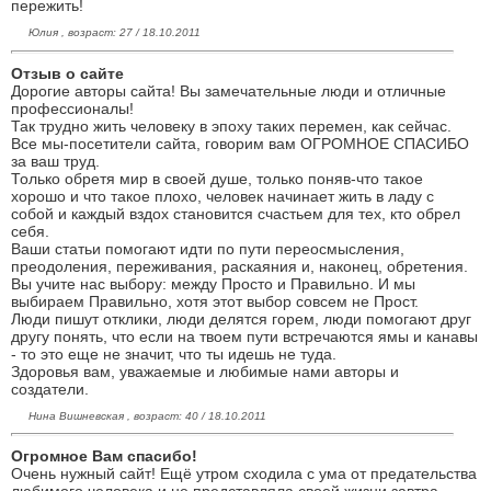
пережить!
Юлия , возраст: 27 / 18.10.2011
Отзыв о сайте
Дорогие авторы сайта! Вы замечательные люди и отличные
профессионалы!
Так трудно жить человеку в эпоху таких перемен, как сейчас.
Все мы-посетители сайта, говорим вам ОГРОМНОЕ СПАСИБО
за ваш труд.
Только обретя мир в своей душе, только поняв-что такое
хорошо и что такое плохо, человек начинает жить в ладу с
собой и каждый вздох становится счастьем для тех, кто обрел
себя.
Ваши статьи помогают идти по пути переосмысления,
преодоления, переживания, раскаяния и, наконец, обретения.
Вы учите нас выбору: между Просто и Правильно. И мы
выбираем Правильно, хотя этот выбор совсем не Прост.
Люди пишут отклики, люди делятся горем, люди помогают друг
другу понять, что если на твоем пути встречаются ямы и канавы
- то это еще не значит, что ты идешь не туда.
Здоровья вам, уважаемые и любимые нами авторы и
создатели.
Нина Вишневская , возраст: 40 / 18.10.2011
Огромное Вам спасибо!
Очень нужный сайт! Ещё утром сходила с ума от предательства