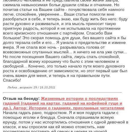
любимого человека и не представляла своей жизни завтра,
сжимала невыносимая больи душили слёзы и отчаяние. Но
почитав статьи на Вашем сайте - почувствовала себя намного
легче, спокойнее, увереннее... Ваши статьи помогли мне
разобраться в себе, я теперь знаю, как буду жить без него: буду
расти духовно и развиваться, и эта мысль приносит такую
приятную радость, которой я не испытывала на протяжении
всего кризисного отношения с партнёром. Спасибо Вам
большое! Это скорая помощь для души, без вашего сайта я бы
долго терзала себя и его... Я узнала о предательстве и измене
вчера. Я не спала всю ночь - разрывалась голова от
всевозможных спутанных мыслей... я ничего не ела уже сутки...
Но после посещения Вашего сайта, лжусь спать спокойной,
благодарной всему хорошему что было с этим человеком и
свободной... Конечно, это только начало пути моего духовного
роста и освобождению от зависимости, но этот первый шаг был
очень важен для меня, и теперь я на правильном пути.
Спасибо!
ЛеАна , возраст: 29 / 16.10.2011
Отзыв на беседу:
Жизненные истории о последствиях
гаданий (гаданий на картах, гаданий на кофейной гуще и
др.). Автор: Истории о гаданиях, присланные читателями
Начала гадать рано, подростком. Я и моя подруга гадали с
помощью иголки и блюдца. Сначала спрашивали всякую
ерунду, потом у нас испортились отношения с одной девочкой в
классе, и мы спросили как ей можно отомстить, нам
посоветовали поставить ей свечку в церкви за упокой.