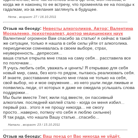
когда же я наконец то ее встречу, что променяла ее на походы к
гадалкам, из-за желания заглянуть в будущее.
Нета , возраст: 27 / 16.10.2011
Отзыв на беседу:
Невесты алкоголиков. Автор: Валентина
Москаленко, психотерапевт, доктор медицинских наук
Валентина! огромное Вам спасибо за статью! я сейчас в такой
же ситуации, только я нашла в себе силы уйти от алкоголика.
периодически сомневалась в своем выборе, страх,
неуверенность...депрессия...
ваша статья открыла мне глаза на саму себя... расставила все
по полочкам...
Я учусь любить себя, уважать и ценить! Я открываю для себя
новый мир, сама, без кого-то рядом, пытаюсь реализовать себя.
И знаете, расставание открыло мне глаза не только на себя,
свой выбор, но и мое окружение... из него ушли люди лживые и
появились люди, от которых я даже не ожидала услышать слова
поддержки...
Мы были вместе 7лет, жили год вместе, он пассивный
алкоголик. последней каплей стало - когда он меня избил...
первый раз.. этого я не прощу никогда... не смогу
просто...наверно, потмоу что себя я люблю сильнее)
Я так рада, что нашла Вашу статью...спасибо...
Натали , возраст: 23 / 15.10.2011
Отзыв на беседу:
Ваш поезд от Вас никогда не уйдёт.