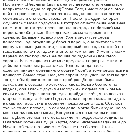
Поставили...Результат был, да на эту девочку стали сыпаться
неприятности одна за другой(Слава Богу, ничего серьезного с
ней не произошло), но расплата за содеянное не заставила
себя ждать и она была страшная. После трагедии, которая
случилась с моей подругой и в которой отчасти была моя вина
(мне тоже потом досталось, но она пострадала больше) мы
перестали общаться. Выводы, как показало время, я не
сделала. Дальше - только хуже. Уже в институте снова
понеслось, одногруппницу бросил парень, она пыталась его
вернуть с помощью магии, я как верный пес, ходила с ней по
гадалкам, конечно, гадали и мне, за компанию. У меня с моим
парнем до тех пор (пока не пошла по гадалкам) все было
хорошо. Как-то одна из них мне предсказала разрыв с ним, и
действительно, мы расстались. Теперь, когда нас с
одногруппницей объединяло общее "горе", я тоже решилась на
приворот. Самое страшное, что парень вернулся, но только для
того, чтобы бросить меня во второй раз. Депрессия была
жуткая, жить совсем не хотелось, света белого без него не
видела, общалась с другими молодыми людьми лишь бы не
сойти с ума. Через полгода, едва прийдя в себя, я взялась за
старое. Накануне Нового Года знакомая предложила погадать
на картах Таро, узнать события предстоящего года. Сбылось
только самое плохое, на самом деле, могло быть и хуже, но за
меня молилась моя мама, Бог услышал ее молитвы и спас
меня. Даже это меня не остановило, я продолжала ходить по
гадалкам: кофейная гуща, карты, бобы, интернет-гадания и др.
Ничего, абсолютно ничего не больше не сбылось. Итог -
одиночество, мне так хотелось знать где она, моя любовь, и