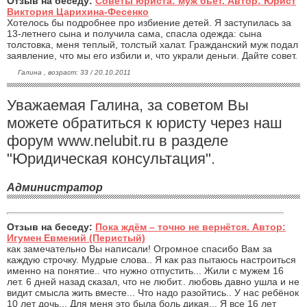
Отзыв на беседу:
Советы юриста: муж бьет. Автор: Юрист
Виктория Царихина-Фесенко
Хотелось бы подробнее про избиение детей. Я заступилась за
13-летнего сына и получила сама, спасла одежда: сына
толстовка, меня теплый, толстый халат. Гражданский муж подал
заявление, что мы его избили и, что украли деньги. Дайте совет.
Галина , возраст: 33 / 20.10.2011
Уважаемая Галина, за советом Вы
можете обратиться к юристу через наш
форум www.nelubit.ru в разделе
"Юридическая консультация".
Администратор
Отзыв на беседу:
Пока ждём – точно не вернётся. Автор:
Игумен Евмений (Перистый)
как замечательно Вы написали! Огромное спасибо Вам за
каждую строчку. Мудрые слова.. Я как раз пытаюсь настроиться
именно на понятие.. что нужно отпустить... Жили с мужем 16
лет. 6 дней назад сказал, что не любит.. любовь давно ушла и не
видит смысла жить вместе... Что надо разойтись.. У нас ребёнок
10 лет дочь... Для меня это была боль дикая... Я все 16 лет