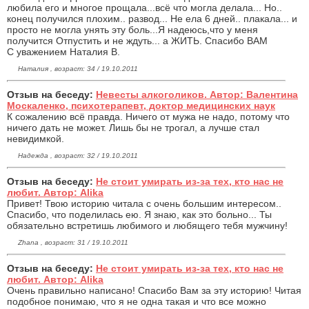
любила его и многое прощала...всё что могла делала... Но..
конец получился плохим.. развод... Не ела 6 дней.. плакала... и
просто не могла унять эту боль...Я надеюсь,что у меня
получится Отпустить и не ждуть... а ЖИТЬ. Спасибо ВАМ
С уважением Наталия В.
Наталия , возраст: 34 / 19.10.2011
Отзыв на беседу:
Невесты алкоголиков. Автор: Валентина
Москаленко, психотерапевт, доктор медицинских наук
К сожалению всё правда. Ничего от мужа не надо, потому что
ничего дать не может. Лишь бы не трогал, а лучше стал
невидимкой.
Надежда , возраст: 32 / 19.10.2011
Отзыв на беседу:
Не стоит умирать из-за тех, кто нас не
любит. Автор: Alika
Привет! Твою историю читала с очень большим интересом..
Спасибо, что поделилась ею. Я знаю, как это больно... Ты
обязательно встретишь любимого и любящего тебя мужчину!
Zhana , возраст: 31 / 19.10.2011
Отзыв на беседу:
Не стоит умирать из-за тех, кто нас не
любит. Автор: Alika
Очень правильно написано! Спасибо Вам за эту историю! Читая
подобное понимаю, что я не одна такая и что все можно