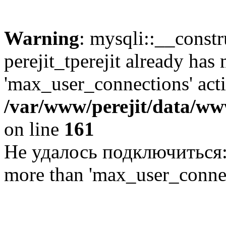
Warning
: mysqli::__const
perejit_tperejit already has
'max_user_connections' acti
/var/www/perejit/data/www
on line
161
Не удалось подключиться: U
more than 'max_user_connec