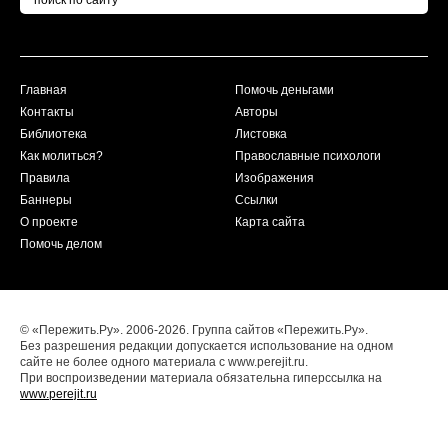
Главная
Помочь деньгами
Контакты
Авторы
Библиотека
Листовка
Как молиться?
Православные психологи
Правила
Изображения
Баннеры
Ссылки
О проекте
Карта сайта
Помочь делом
© «Пережить.Ру». 2006-2026. Группа сайтов «Пережить.Ру».
Без разрешения редакции допускается использование на одном
сайте не более одного материала с www.perejit.ru.
При воспроизведении материала обязательна гиперссылка на
www.perejit.ru