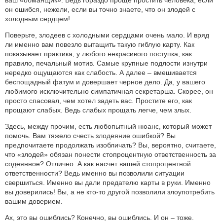
он ошибся, нежели, если вы точно знаете, что он злодей с
холодным сердцем!
Поверьте, злодеев с холодными сердцами очень мало. И вряд
ли именно вам повезло вытащить такую гиблую карту. Как
показывает практика, у любого некрасивого поступка, как
правило, печальный мотив. Самые крупные подлости изнутри
нередко ощущаются как слабость. А далее – вмешивается
беспощадный фатум и довершает черное дело. Да, у вашего
любимого исключительно симпатичная секретарша. Скорее, он
просто спасовал, чем хотел задеть вас. Простите его, как
прощают слабых. Ведь слабых прощать легче, чем злых.
Здесь, между прочим, есть любопытный нюанс, который может
помочь. Вам тяжело счесть злодеяние ошибкой? Вы
предпочитаете продолжать изобличать? Вы, вероятно, считаете,
что «злодей» обязан понести стопроцентную ответственность за
содеянное? Отлично. А как насчет вашей стопроцентной
ответственности? Ведь именно вы позволили ситуации
свершиться. Именно вы дали предателю карты в руки. Именно
вы доверились! Вы, а не кто-то другой позволили злоупотребить
вашим доверием.
Ах, это вы ошиблись? Конечно, вы ошиблись. И он – тоже.