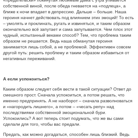
собственной виной, после обеда гневается на «подлеца», а
ближе к ночи впадает в депрессию. Дальше – больше. Наша
героиня начнет действовать под влиянием этих эмоций! То есть
– умолять и проклинать, ругать и извиняться, и таким образом
окончательно всё запутает и сама запутывается. Чем плох этот
чудный, испытанный веками способ? Тем, что проблема таким
образом не решается. Ведь наша обманутая героиня
занимается лишь собой, а не проблемой. Эффективен совсем
другой путь: решить проблему и таким образом избавиться от
негативных переживаний.
А если успокоиться?
Каким образом следует себя вести в такой ситуации? Ответ до
смешного прост. Сначала успокоиться, а потом решать, что
именно предпринять. А не наоборот – сначала разволноваться
и «нагородить лишнего», а потом – «чесать репу» над
последствиями собственной эмоциональной бури.
Успокоились? А вот теперь стоит подумать, что же вы сами
сделали для того, чтобы вас предали.
Предать, как можно догадаться, способен лишь близкий. Ведь