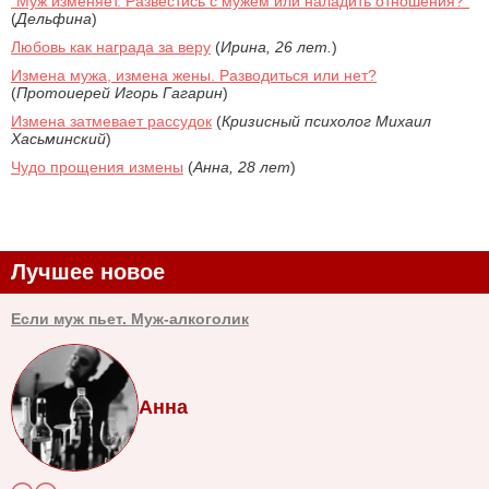
"Муж изменяет. Развестись с мужем или наладить отношения?"
(
Дельфина
)
Любовь как награда за веру
(
Ирина, 26 лет.
)
Измена мужа, измена жены. Разводиться или нет?
(
Протоиерей Игорь Гагарин
)
Измена затмевает рассудок
(
Кризисный психолог Михаил
Хасьминский
)
Чудо прощения измены
(
Анна, 28 лет
)
Лучшее новое
Если муж пьет. Муж-алкоголик
Анна