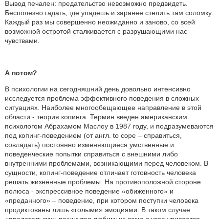
Вывод печален: предательство невозможно предвидеть.
Бесполезно гадать, где упадешь и заранее стелить там соломку.
Каждый раз мы совершенно неожиданно и заново, со всей
возможной остротой сталкивается с разрушающими нас
чувствами.
А потом?
В психологии на сегодняшний день довольно интенсивно
исследуется проблема эффективного поведения в сложных
ситуациях. Наиболее многообещающее направление в этой
области - теория копинга. Термин введен американским
психологом Абрахамом Маслоу в 1987 году, и подразумеваются
под копинг-поведением (от англ. to cope – справиться,
совладать) постоянно изменяющиеся умственные и
поведенческие попытки справиться с внешними либо
внутренними проблемами, возникающими перед человеком. В
сущности, копинг-поведение отличает готовность человека
решать жизненные проблемы. На противоположной стороне
полюса - экспрессивное поведение «обиженного» и
«преданного» – поведение, при котором поступки человека
продиктованы лишь «голыми» эмоциями. В таком случае
«предательски» покинутая любимым дама с утра упивается