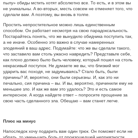
пылу» обиды мстить хотят абсолютно все. То есть, и в этом вы
не уникальны. А во-вторых, месть совсем не отменяет того, что
сделали вам. А поэтому, вы вновь в толпе.
Простить непростительное можно лишь единственным
способом. Он работает несмотря на свою парадоксальность.
Постарайтесь понять, что же вынудило обидчика поступить так,
а не иначе. Особенно это важно в случае намеренных
злодеяний в ваш адрес. Подумайте: что же вы сделали такого,
что заставило вам столь ужасно навредить? Представьте себе,
как плохо должно было быть человеку, который пошел на столь
некрасивый поступок. Не думаете же вы, что близкий мог
ударить вас походя, не задумываясь? Стало быть, были
причины? И, вероятно, они были серьезны. И, как это ни
печально, сия причина – вы. И вы, вероятно, причинили ему не
меньшее зло. И как же вам это удалось? Это и есть самое
интересное. А когда найдете ответ – попросите прощение за
свою часть сделанного зла. Обещаю – вам станет легче.
Плюс на минус
Напоследок хочу подарить вам один трюк. Он поможет если не
убрать, то уменьшить боль от произошедшей неприятности.