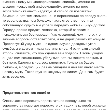
именно к нему мы «поворачивались спиной», именно он
владеет «секретной информацией», именно на него
возлагались какие-то надежды. А стоило ли возлагать?
Замечено, что тем сильнее наши переживания по поводу чьего-
то вероломства, чем большую часть ответственности за
собственную судьбу мы успели передать «обманщику» до того.
Гораздо проще предать человека, который зависим и
психологически беспомощен (как младенец), чем – того, кто
важные вопросы оставляет себе, а не дарит решать их кому-то.
Пресловутый уход мужа – в одном случае досадный укол
судьбы, а в другом – крах картины мира. И если ваш случай
второй, считайте, что муж сделал вам подарок. Своим уходом
он дал вам возможность убедиться, что вы можете прожить и
без него. Картина мира восстановится. Только уж будьте
любезны, в следующий раз не отводите в ней так много места
новому мужу. Такой груз не каждому по силам. Да и вам будет
жить веселее.
Предательство как ошибка
Очень часто перестать переживать по поводу чьего-то
вероломства помогает пересмотр ситуации, в которой оказался
ваш «обманщик». Ведь гораздо проще простить человека, если