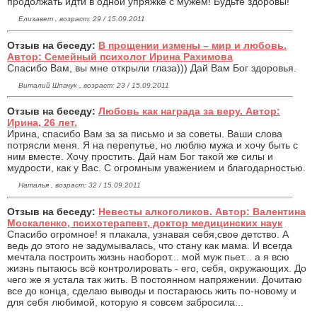
продолжать идти в одной упряжке с мужем! Будьте здоровы!
Елизавет , возраст: 29 / 15.09.2011
Отзыв на беседу:
В прощении измены – мир и любовь.
Автор: Семейный психолог Ирина Рахимова
Спасибо Вам, вы мне открыли глаза))) Дай Вам Бог здоровья.
Виталий Шпачук , возраст: 23 / 15.09.2011
Отзыв на беседу:
Любовь как награда за веру. Автор:
Ирина, 26 лет.
Ирина, спасибо Вам за за письмо и за советы. Ваши слова
потрясли меня. Я на перепутье, но люблю мужа и хочу быть с
ним вместе. Хочу простить. Дай нам Бог такой же силы и
мудрости, как у Вас. С огромным уважением и благодарностью.
Наталья , возраст: 32 / 15.09.2011
Отзыв на беседу:
Невесты алкоголиков. Автор: Валентина
Москаленко, психотерапевт, доктор медицинских наук
Спасибо огромное! я плакала, узнавая себя,свое детство. А
ведь до этого не задумывалась, что стану как мама. И всегда
мечтала построить жизнь наоборот... мой муж пьет... а я всю
жизнь пытаюсь всё контролировать - его, себя, окружающих. До
чего же я устала так жить. В постоянном напряжении. Дочитаю
все до конца, сделаю выводы и постараюсь жить по-новому и
для себя любимой, которую я совсем забросила...