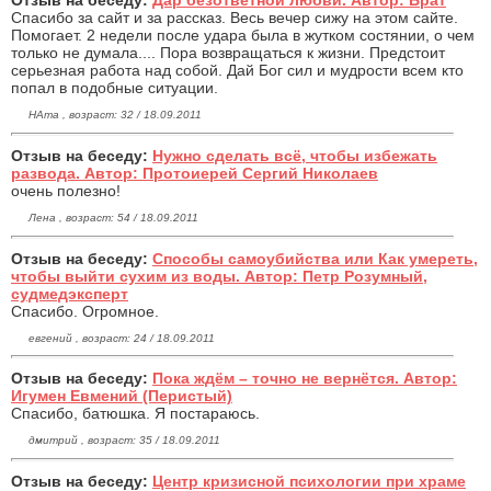
Спасибо за сайт и за рассказ. Весь вечер сижу на этом сайте.
Помогает. 2 недели после удара была в жутком состянии, о чем
только не думала.... Пора возвращаться к жизни. Предстоит
серьезная работа над собой. Дай Бог сил и мудрости всем кто
попал в подобные ситуации.
НАта , возраст: 32 / 18.09.2011
Отзыв на беседу:
Нужно сделать всё, чтобы избежать
развода. Автор: Протоиерей Сергий Николаев
очень полезно!
Лена , возраст: 54 / 18.09.2011
Отзыв на беседу:
Способы самоубийства или Как умереть,
чтобы выйти сухим из воды. Автор: Петр Розумный,
судмедэксперт
Спасибо. Огромное.
евгений , возраст: 24 / 18.09.2011
Отзыв на беседу:
Пока ждём – точно не вернётся. Автор:
Игумен Евмений (Перистый)
Спасибо, батюшка. Я постараюсь.
дмитрий , возраст: 35 / 18.09.2011
Отзыв на беседу:
Центр кризисной психологии при храме