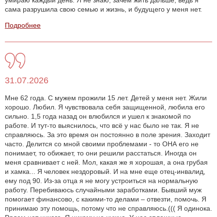
умираю каждый день. Я не знаю, зачем жить дальше, ведь я
сама разрушила свою семью и жизнь, и будущего у меня нет.
Подробнее
31.07.2026
Мне 62 года. С мужем прожили 15 лет. Детей у меня нет. Жили
хорошо. Любил. Я чувствовала себя защищенной, любила его
сильно. 1,5 года назад он влюбился и ушел к знакомой по
работе. И тут-то выяснилось, что всё у нас было не так. Я не
справляюсь. За это время он постоянно в поле зрения. Заходит
часто. Делится со мной своими проблемами - то ОНА его не
понимает, то обижает, то они решили расстаться. Иногда он
меня сравнивает с ней. Мол, какая же я хорошая, а она грубая
и хамка... Я человек нездоровый. И на мне еще отец-инвалид,
ему под 90. Из-за отца я не могу устроиться на нормальную
работу. Перебиваюсь случайными заработками. Бывший муж
помогает финансово, с какими-то делами – отвезти, помочь. Я
принимаю эту помощь, потому что не справляюсь.((( Я одинока.