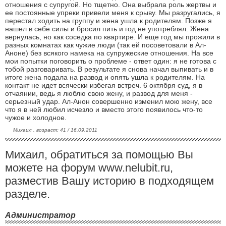
отношения с супругой. Но тщетно. Она выбрала роль жертвы и
ее постоянные упреки привели меня к срыву. Мы разругались, я
перестал ходить на группу и жена ушла к родителям. Позже я
нашел в себе силы и бросил пить и год не употреблял. Жена
вернулась, но как соседка по квартире. И еще год мы прожили в
разных комнатах как чужие люди (так ей посоветовали в Ал-
Аноне) без всякого намека на супружеские отношения. На все
мои попытки поговорить о проблеме - ответ один: я не готова с
тобой разговаривать. В результате я снова начал выпивать и в
итоге жена подала на развод и опять ушла к родителям. На
контакт не идет всячески избегая встреч. 6 октября суд, я в
отчаянии, ведь я люблю свою жену, и развод для меня -
серьезный удар. Ал-Анон совершенно изменил мою жену, все
что я в ней любил исчезло и вместо этого появилось что-то
чужое и холодное.
Михаил , возраст: 41 / 16.09.2011
Михаил, обратиться за помощью Вы
можете на форум www.nelubit.ru,
разместив Вашу историю в подходящем
разделе.
Администратор