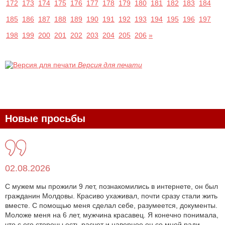
172
173
174
175
176
177
178
179
180
181
182
183
184
185
186
187
188
189
190
191
192
193
194
195
196
197
198
199
200
201
202
203
204
205
206
»
Версия для печати
Новые просьбы
02.08.2026
С мужем мы прожили 9 лет, познакомились в интернете, он был
гражданин Молдовы. Красиво ухаживал, почти сразу стали жить
вместе. С помощью меня сделал себе, разумеется, документы.
Моложе меня на 6 лет, мужчина красавец. Я конечно понимала,
что с его стороны есть расчет и наверное он со мной ради