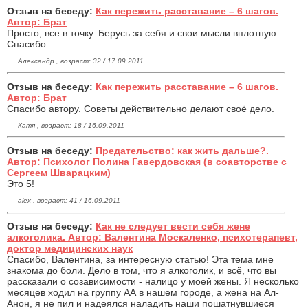
Отзыв на беседу:
Как пережить расставание – 6 шагов.
Автор: Брат
Просто, все в точку. Берусь за себя и свои мысли вплотную.
Спасибо.
Александр , возраст: 32 / 17.09.2011
Отзыв на беседу:
Как пережить расставание – 6 шагов.
Автор: Брат
Спасибо автору. Советы действительно делают своё дело.
Катя , возраст: 18 / 16.09.2011
Отзыв на беседу:
Предательство: как жить дальше?.
Автор: Психолог Полина Гавердовская (в соавторстве с
Сергеем Шварацким)
Это 5!
alex , возраст: 41 / 16.09.2011
Отзыв на беседу:
Как не следует вести себя жене
алкоголика. Автор: Валентина Москаленко, психотерапевт,
доктор медицинских наук
Спасибо, Валентина, за интересную статью! Эта тема мне
знакома до боли. Дело в том, что я алкоголик, и всё, что вы
рассказали о созависимости - налицо у моей жены. Я несколько
месяцев ходил на группу АА в нашем городе, а жена на Ал-
Анон, я не пил и надеялся наладить наши пошатнувшиеся