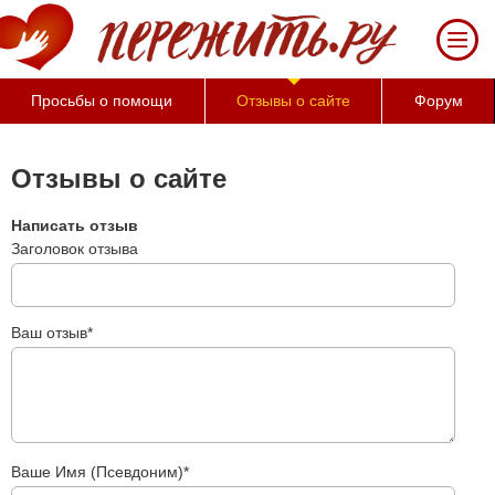
За
50
минут
Вы
Просьбы о помощи
Отзывы о сайте
Форум
можете
оценить
тяжесть
Отзывы о сайте
своего
состояния
Написать отзыв
и
Заголовок отзыва
его
психологические
причины
(бесплатно)
Ваш отзыв*
Ваше Имя (Псевдоним)*