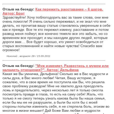
Отзыв на беседу:
Как пережить расставание – 6 шагов.
Автор: Брат
Здравствуйте! Хочу поблогодорить вас за такие слова, они мне
очень помогли! Я очень сильно переживал, и не знал что мне
делать, но прочитав вашу статью становлюсь уверенным в себе
как и прежде. Все те кто пережил измену, расставание и потом
развод меня поймут, все конечно тяжяло все это забыть, но со
временем все проходит, и мы находим других людей, которые
дороги вам.... Все будет хорошо, кто умеет освободиться от
старых воспоминаний и найти новые чувства! Спасибо вам
огромное!
Николай , возраст: 28 / 15.09.2011
Отзыв на беседу:
"Муж изменяет. Развестись с мужем или
наладить отношения?". Автор: Дельфина
Какая же Вы умничка, Дельфина! Сколько же в Вас мудрости и
силы духа, в Вас много любви! Читая, Вашу историю, я
сожалею, что в свое время не поступила как Вы, что решила
свою проблему разводом! Мне не хватило духа преодолеть
ложь и предательсвто, через несколько лет я только смогла
посмотреть правде в глаза, то есть на саму себя! Жаль, что
только я не смогу теперь узнать какова была бы наша семья,
если бы мы ее не разрушили, а были бы хотя бы с моей
стороны попытки изменить себя, я не стерпела боль, эгоизм во
многом в жизни мешает! Дай Боже Вам любви и мудрости