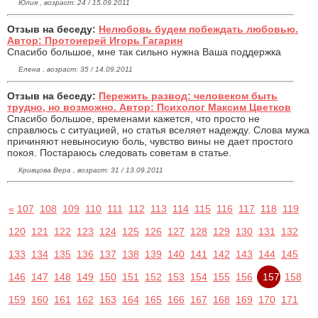
Юлия , возраст: 24 / 15.09.2011
Отзыв на беседу:
Нелюбовь будем побеждать любовью.
Автор: Протоиерей Игорь Гагарин
Спасибо большое, мне так сильно нужна Ваша поддержка
Елена , возраст: 35 / 14.09.2011
Отзыв на беседу:
Пережить развод: человеком быть
трудно, но возможно. Автор: Психолог Максим Цветков
Спасибо большое, временами кажется, что просто не
справлюсь с ситуацией, но статья вселяет надежду. Слова мужа
причиняют невыносиую боль, чувство вины не дает простого
покоя. Постараюсь следовать советам в статье.
Кривцова Вера , возраст: 31 / 13.09.2011
«
107
108
109
110
111
112
113
114
115
116
117
118
119
120
121
122
123
124
125
126
127
128
129
130
131
132
133
134
135
136
137
138
139
140
141
142
143
144
145
146
147
148
149
150
151
152
153
154
155
156
157
158
159
160
161
162
163
164
165
166
167
168
169
170
171