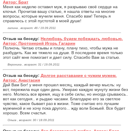
Автор: Брат
Меня как неделю оставил муж, я разрываю своё сердце на
клочья. Прочитав вашу статью, я нашла ответы на многие
вопросы, которые мучили меня. Спасибо вам! Теперь я
справлюсь с этой пустотой в моей душе!
галина , возраст: 46 / 19.09.2011
Отзыв на беседу:
Нелюбовь будем побеждать любовью.
Автор: Протоиерей Игорь Гагарин
Полночь. Читаю отзывы и плачу, плачу тихо, чтобы мужа не
разбудить. Как же тяжело на душе. В последнее время только
этот сайт мне помогает и дает силу. Спасибо Вам за статью.
Вероника , возраст: 31 / 19.09.2011
Отзыв на беседу:
Долгое расставание с чужим мужем.
Автор: Анастасия
Дай Вам Бог! у меня прошел месяц, каждый вечер мысль: ну
вот, пережила еще один день. Умираю каждую мунуту жизни без
него. Молюсь все время, ищу в себе силы, но иногда срываюсь..
вот как сегодня.. и рыдаю часами. Благодарю его за светлое
чувство, какое бывает раз в жизни. Тоже считаю его лучшим
мужчиной и не хочу пока другого... жду воли Божьей. Все будет
хорошо. Всем счастья.
Ольга , возраст: 30 / 18.09.2011
Отзыв на беседу:
Дар безответной любви. Автор: Брат