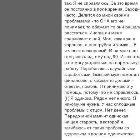
так. Я не справляюсь. За это время
он постоянно в поле зрения. Заходи
часто. Делится со мной своими
проблемами - то ОНА его не
понимает, то обижает, то они решил
расстаться. Иногда он меня
сравнивает с ней. Мол, какая же я
хорошая, а она грубая и хамка... Я
человек нездоровый. И на мне еще
отец-инвалид, ему под 90. Из-за отц
я не могу устроиться на нормальну
работу. Перебиваюсь случайными
заработками. Бывший муж помогает
финансово, с какими-то делами –
отвезти, помочь. Я принимаю эту
помощь, потому что не справляюсь.
((( Я одинока. Рядом нет никого. Я
никому не нужна. У нас сплошные
проблемы с отцом. Нет денег.
Передо мной маячит одинокая
нищая старость, в которой я
загибаюсь от своих проблем со
здоровьем в полном одиночестве.