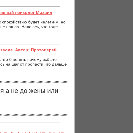
зисный психолог Михаил
к спокойствию будет нелегким, но
 не нашла. Надеюсь, что тоже
азвода. Автор: Протоиерей
 что б понять почему всё это
ь на шаг от пропасти что дальше
я а не до жены или