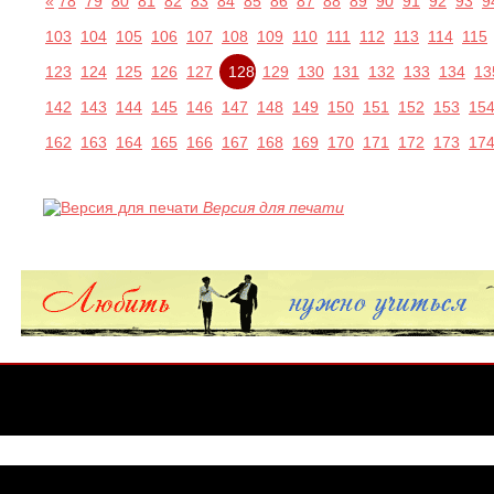
«
78
79
80
81
82
83
84
85
86
87
88
89
90
91
92
93
9
103
104
105
106
107
108
109
110
111
112
113
114
115
123
124
125
126
127
128
129
130
131
132
133
134
13
142
143
144
145
146
147
148
149
150
151
152
153
15
162
163
164
165
166
167
168
169
170
171
172
173
17
Версия для печати