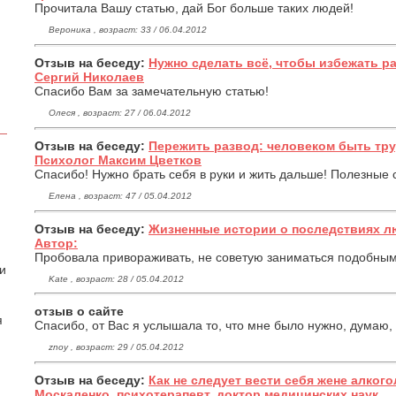
Прочитала Вашу статью, дай Бог больше таких людей!
Вероника , возраст: 33 / 06.04.2012
Отзыв на беседу:
Нужно сделать всё, чтобы избежать р
Сергий Николаев
Спасибо Вам за замечательную статью!
Олеся , возраст: 27 / 06.04.2012
Отзыв на беседу:
Пережить развод: человеком быть тру
Психолог Максим Цветков
Спасибо! Нужно брать себя в руки и жить дальше! Полезные 
Елена , возраст: 47 / 05.04.2012
Отзыв на беседу:
Жизненные истории о последствиях лю
Автор:
Пробовала привораживать, не советую заниматься подобным
 и
Kate , возраст: 28 / 05.04.2012
отзыв о сайте
я
Спасибо, от Вас я услышала то, что мне было нужно, думаю,
znoy , возраст: 29 / 05.04.2012
Отзыв на беседу:
Как не следует вести себя жене алкого
Москаленко, психотерапевт, доктор медицинских наук