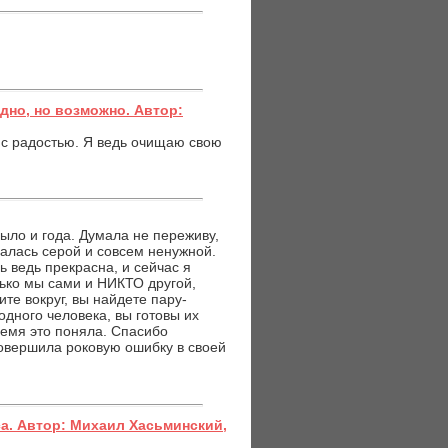
дно, но возможно. Автор:
у с радостью. Я ведь очищаю свою
ло и года. Думала не переживу,
азалась серой и совсем ненужной.
ь ведь прекрасна, и сейчас я
ько мы сами и НИКТО другой,
те вокруг, вы найдете пару-
одного человека, вы готовы их
ремя это поняла. Спасибо
совершила роковую ошибку в своей
а. Автор: Михаил Хасьминский,