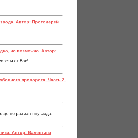
азвода. Автор: Протоиерей
дно, но возможно. Автор:
советы от Вас!
бовного приворота. Часть 2.
.
 еще не раз загляну сюда.
лика. Автор: Валентина