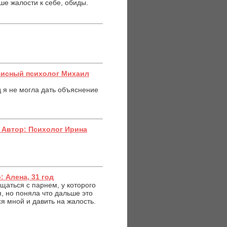
ьше жалости к себе, обиды.
зисный психолог Михаил
д я не могла дать объяснение
. Автор: Психолог Ирина
 Алена, 31 год
щаться с парнем, у которого
я, но поняла что дальше это
я мной и давить на жалость.