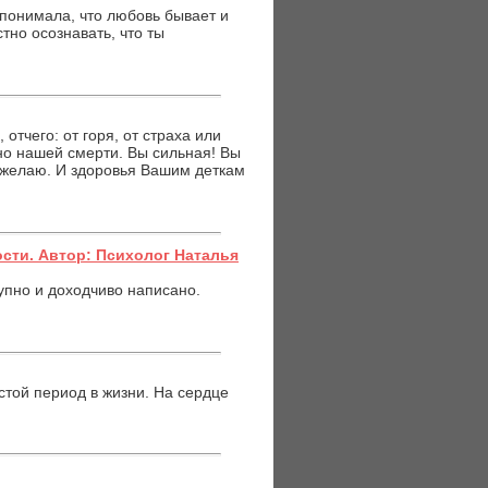
 понимала, что любовь бывает и
стно осознавать, что ты
отчего: от горя, от страха или
йно нашей смерти. Вы сильная! Вы
и желаю. И здоровья Вашим деткам
сти. Автор: Психолог Наталья
упно и доходчиво написано.
стой период в жизни. На сердце