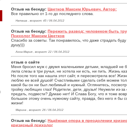
Отзыв на беседу:
Цветков Максим Юрьевич. Автор:
Все правильно от 1-го до последнего слова.
Наташа , возраст: 45 / 06.04.2012
Отзыв на беседу:
Пережить развод: человеком быть тру
Психолог Максим Цветков
Спасибо за советы. Так понравилось, что даже страдать буд
душу)))
Анна-Мария , возраст: 22 / 06.04.2012
отзыв о сайте
Меня бросил муж с двумя маленькими детьми, младшей не бы
лила слезы в три ручья, не хотела ни есть, ни пить. Жизнь к
Но после того как нашла этот сайт, я пересмотрела все! Жизн
люблю ее всей душой! Счастливыми сделать себя можем тол
какой бы он ни был любимый и нужный. Оглянитесь, посмотри
тройку любящих глаз! Родители, дети, друзья! Неужели из-за 
с
предать, подвести? Думаю нет! И Слава Богу, что я тоже вов
большое этому очень нужному сайту, правда, без него я бы 
жизни!
Марина , возраст: 26 / 06.04.2012
Отзыв на беседу:
Надёжная опора в преодолении кризис
кризисный психолог