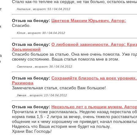
Стало как-то теплее на сердце, не так больно, осталось мен
т
Наталия , возраст: 53 / 04.04.2012
Отзыв на беседу:
Цветков Максим Юрьевич. Автор:
Спасибо.
и
Юлия , возраст: 30 / 04.04.2012
Отзыв на беседу:
О любовной зависимости. Автор: Кри
Хасьминский
Спасибо большое за статью. Она мне очень помогла. Уже го
а
своему состоянию. Ваша статья помогла мне в этом.
ю
Светлана , возраст: 36 / 04.04.2012
Отзыв на беседу:
Сохраняйте близость на всех уровнях
Рахимова
Замечательная статья, спасибо Вам большое!
Умная. , возраст: 13 / 04.04.2012
Отзыв на беседу:
Несколько лет с пьющим мужем. Автор:
Прочитала и тоже расплакалась. Неделю назад перестала об
норма пива 1,5 - 2 литра за вечер, очень тяжело расставатьс
общение ни к чему хорошему не приведет, начал пользоватьс
Надеюсь что Ваша история мне будет на пользу.
Храни Вас Господь!