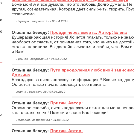
о
Боже мой! А я всё думала, что это любовь. Долго думала. Не
другая, созидательная. Которая даёт силы жить, творить. Гру
созависима.
ю
аю
Варвара , возраст: 47 / 05.04.2012
ою
Отзыв на беседу:
Пройдя через смерть. Автор: Елена
Душераздирающая история! Хочется плакать, только не знаю, 
наоборот от счастья, от понимания того, что ничто не досто
столько пережили. Вы достойны счастья и любви, чего Вам 
и Вам!
Гульназ , возраст: 21 / 05.04.2012
Отзыв на беседу:
Пути преодоления любовной зависимо
Домкина
Благодарю за очень полезную информацию!! Все четко, дост
Остается только начать воплощать все в жизнь.
Жанна , возраст: 38 / 04.04.2012
Отзыв на беседу:
Притчи. Автор:
.
Огромное спасибо, очень поддержали в этот для меня непро
как-то стало легче! Помоги и спаси Вас Господи!
5
Наталия , возраст: 53 / 04.04.2012
Отзыв на беседу:
Притчи. Автор: