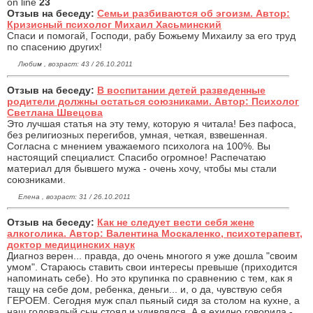
on line
23
Отзыв на беседу:
Семьи разбиваются об эгоизм. Автор:
Кризисный психолог Михаил Хасьминский
Спаси и помогай, Господи, рабу Божьему Михаилу за его труд
по спасению других!
Любим , возраст: 43 / 26.10.2011
Отзыв на беседу:
В воспитании детей разведенные
родители должны остаться союзниками. Автор: Психолог
Светлана Швецова
Это лучшая статья на эту тему, которую я читала! Без пафоса,
без религиозных перегибов, умная, четкая, взвешенная.
Согласна с мнением уважаемого психолога на 100%. Вы
настоящий специалист. Спасибо огромное! Распечатаю
материал для бывшего мужа - очень хочу, чтобы мы стали
союзниками.
Елена , возраст: 31 / 26.10.2011
Отзыв на беседу:
Как не следует вести себя жене
алкоголика. Автор: Валентина Москаленко, психотерапевт,
доктор медицинских наук
Диагноз верен... правда, до очень многого я уже дошла "своим
умом". Стараюсь ставить свои интересы превыше (приходится
напоминать себе). Но это крупинка по сравнению с тем, как я
тащу на себе дом, ребенка, деньги... и, о да, чувствую себя
ГЕРОЕМ. Сегодня муж спал пьяный сидя за столом на кухне, а
наш годовалый сын стоял и удивлялся. А я ехидно говорила -