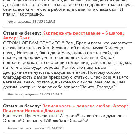
да, сыночка, папа спит... и мне ничего не царапало глаз и слух...
сейчас все спят, я села работать, а сама читаю ваш сайт. И
плачу. Так страшно...
Анна , возраст: 33 / 25.10.2011
Отзыв на беседу:
Как пережить расставание – 6 шагов.
Автор: Брат
ОГРОМНОЕ ВАМ СПАСИБО!!! Вам, Брат, и всем, кто учавствует
в создании этого сайта. Я узнала об измене мужа 3 месяца
назад. Наверное, благодаря Богу, вышла на этот сайт, где
нахожу поддержку уже в течение двух месяцев. Ох, как
непросто держать то состояния смирения, успокоения, надежы
на то, что все будет хорошо. Как только накатывают
деструктивные чувства, сажусь за чтение. Поэтому особая
благодарность Вам за прекрасную статью. Спасибо!!! А за что
наказана, знаю, поэтому, в каком-то смысле, мне легче, чем
другим, которые задают себе вопрос: "За что, Господи?"
Вероника , возраст: 31 / 25.10.2011
Отзыв на беседу:
Зависимость – подмена любви. Автор:
Психолог Наталья Домкина
Как точно! Просто слов нет! А то живёшь-живёшь и думаешь:
Это не я! Я не могу ТАК любить! Спасибо!
Светлана , возраст: 35 / 25.10.2011