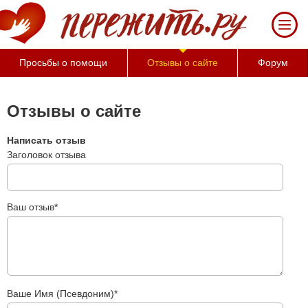
За
50
минут
Вы
Просьбы о помощи
Отзывы о сайте
Форум
можете
оценить
тяжесть
Отзывы о сайте
своего
состояния
Написать отзыв
и
Заголовок отзыва
его
психологические
причины
(бесплатно)
Ваш отзыв*
Ваше Имя (Псевдоним)*