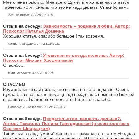
Мне очень помогло. Мне всего 12 лет и я хотела наглотаться
таблеток, но я поняла, что это не надо делать! Спасибо вам.
Ася , возраст: 12 / 28.10.2011
Отзыв на беседу:
Зависимость – подмена любви. Автор:
Психолог Наталья Домкина
Хорошая статья, спасибо большое!! так вовремя..
Лилиан , возраст: 24 / 28.10.2011
Отзыв на беседу:
Утешения не всегда полезны. Автор:
Психолог Михаил Хасьминский
Спасибо...
Юля , возраст: 30 / 28.10.2011
СПАСИБО
Изумительный сайт, жаль, что вышла на него недавно. Очень
нужна была вот такая помощь год назад, но с помощью Божьей
справилась. Благое дело делаете. Еще раз спасибо.
Наталья V. , возраст: 37 / 28.10.2011
Отзыв на беседу:
Предательство: как жить дальше?.
Автор: Психолог Полина Гавердовская (в соавторстве с
Сергеем Шварацким)
Типичный взгляд "умной" женщины - изменила,а потом убедила
мужа в том,что это он во всем виноват. И ОН просит прошения.