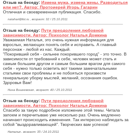
Отзыв на беседу:
Измена мужа, измена жены. Разводиться
или нет?. Автор: Протоиерей Игорь Гагарин
Отличная и своевременная публикация. Спасибо.
natahari@list.ru , возраст: 32 / 25.10.2011
Отзыв на беседу:
Пути преодоления любовной
зависимости. Автор: Психолог Наталья Домкина
Уважаемая Наталья, это очень нужная информация для
взрослых, желающих понять себя и исправить. А главный
персонаж - любой из нас. Каждый.
"Покоривший себя - сильнее покорившего город" - это точно. В
зависимости от требований к себе, человек может стать и
самым большим другом и самым большим врагом для самого
себя - нужно только осветить вот такими замечатальными
статьями свои проблемы и не побояться произвести
генеральную уборку мыслей, желаний, осознания ошибок.
Здоровья Вам!
Нина Вишневская , возраст: 40 / 25.10.2011
Отзыв на беседу:
Пути преодоления любовной
зависимости. Автор: Психолог Наталья Домкина
Спасибо за такую подробное изложение этой темы. Читала
запоем и перечитываю уже несколько раз. Очень медленно
начинают происходить изменения. Так интересно наблюдать за
собой "выздоравливающей". Творческих вам успехов!
Наталья , возраст: 35 / 24.10.2011