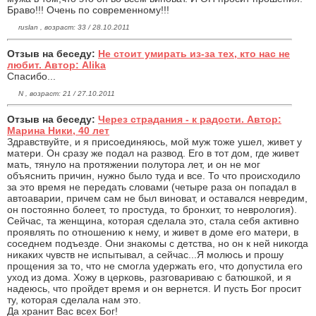
Браво!!! Очень по современному!!!
ruslan , возраст: 33 / 28.10.2011
Отзыв на беседу:
Не стоит умирать из-за тех, кто нас не
любит. Автор: Alika
Спасибо...
N , возраст: 21 / 27.10.2011
Отзыв на беседу:
Через страдания - к радости. Автор:
Марина Ники, 40 лет
Здравствуйте, и я присоединяюсь, мой муж тоже ушел, живет у
матери. Он сразу же подал на развод. Его в тот дом, где живет
мать, тянуло на протяжении полутора лет, и он не мог
объяснить причин, нужно было туда и все. То что происходило
за это время не передать словами (четыре раза он попадал в
автоаварии, причем сам не был виноват, и оставался невредим,
он постоянно болеет, то простуда, то бронхит, то неврология).
Сейчас, та женщина, которая сделала это, стала себя активно
проявлять по отношению к нему, и живет в доме его матери, в
соседнем подъезде. Они знакомы с детства, но он к ней никогда
никаких чувств не испытывал, а сейчас...Я молюсь и прошу
прощения за то, что не смогла удержать его, что допустила его
уход из дома. Хожу в церковь, разговариваю с батюшкой, и я
надеюсь, что пройдет время и он вернется. И пусть Бог просит
ту, которая сделала нам это.
Да хранит Вас всех Бог!