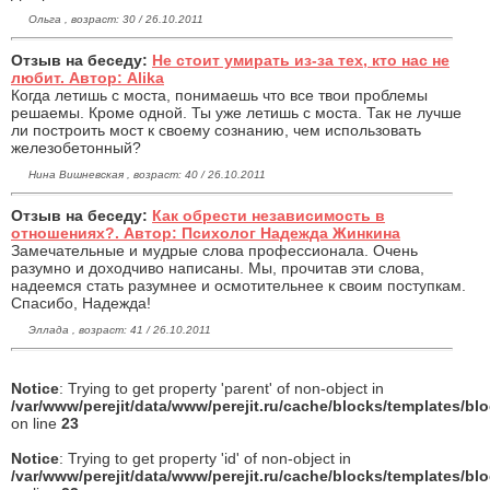
Ольга , возраст: 30 / 26.10.2011
Отзыв на беседу:
Не стоит умирать из-за тех, кто нас не
любит. Автор: Alika
Когда летишь с моста, понимаешь что все твои проблемы
решаемы. Кроме одной. Ты уже летишь с моста. Так не лучше
ли построить мост к своему сознанию, чем использовать
железобетонный?
Нина Вишневская , возраст: 40 / 26.10.2011
Отзыв на беседу:
Как обрести независимость в
отношениях?. Автор: Психолог Надежда Жинкина
Замечательные и мудрые слова профессионала. Очень
разумно и доходчиво написаны. Мы, прочитав эти слова,
надеемся стать разумнее и осмотительнее к своим поступкам.
Спасибо, Надежда!
Эллада , возраст: 41 / 26.10.2011
Notice
: Trying to get property 'parent' of non-object in
/var/www/perejit/data/www/perejit.ru/cache/blocks/templates/b
on line
23
Notice
: Trying to get property 'id' of non-object in
/var/www/perejit/data/www/perejit.ru/cache/blocks/templates/b