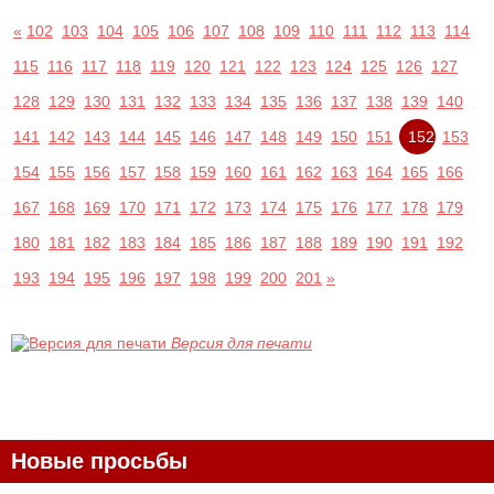
«
102
103
104
105
106
107
108
109
110
111
112
113
114
115
116
117
118
119
120
121
122
123
124
125
126
127
128
129
130
131
132
133
134
135
136
137
138
139
140
141
142
143
144
145
146
147
148
149
150
151
152
153
154
155
156
157
158
159
160
161
162
163
164
165
166
167
168
169
170
171
172
173
174
175
176
177
178
179
180
181
182
183
184
185
186
187
188
189
190
191
192
193
194
195
196
197
198
199
200
201
»
Версия для печати
Новые просьбы