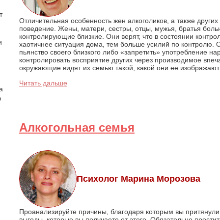
т
Отличительная особенность жен алкоголиков, а также други
поведение. Жены, матери, сестры, отцы, мужья, братья боль
контролирующие близкие. Они верят, что в состоянии контрол
и
хаотичнее ситуация дома, тем больше усилий по контролю. О
пьянство своего близкого либо «запретить» употребление нар
контролировать восприятие других через производимое впеча
окружающие видят их семью такой, какой они ее изображают
Читать дальше
а
ю
Алкогольная семья
Психолог Марина Морозова
Проанализируйте причины, благодаря которым вы притянули в
выгоды, которые вы получаете от этого. Обязательно простит