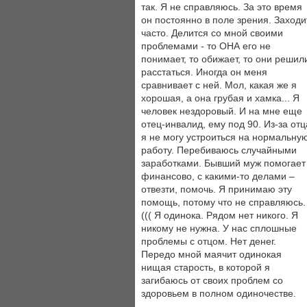
так. Я не справляюсь. За это время
он постоянно в поле зрения. Заходи
часто. Делится со мной своими
проблемами - то ОНА его не
понимает, то обижает, то они решил
расстаться. Иногда он меня
сравнивает с ней. Мол, какая же я
хорошая, а она грубая и хамка... Я
человек нездоровый. И на мне еще
отец-инвалид, ему под 90. Из-за отц
я не могу устроиться на нормальну
работу. Перебиваюсь случайными
заработками. Бывший муж помогает
финансово, с какими-то делами –
отвезти, помочь. Я принимаю эту
помощь, потому что не справляюсь.
((( Я одинока. Рядом нет никого. Я
никому не нужна. У нас сплошные
проблемы с отцом. Нет денег.
Передо мной маячит одинокая
нищая старость, в которой я
загибаюсь от своих проблем со
здоровьем в полном одиночестве.