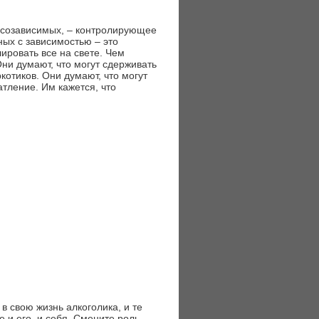
х созависимых, – контролирующее
ных с зависимостью – это
ировать все на свете. Чем
ни думают, что могут сдерживать
котиков. Они думают, что могут
тление. Им кажется, что
.
 свою жизнь алкоголика, и те
е и его, и себя. Смените роль