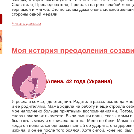
Спасателя, Преследователя, Простака на роль слабой женщи
терпимой и мягкой. Это по силам даже очень сильной женщине
стороны одной медали.
Читать дальше
Моя история преодоления созав
Алена, 42 года (Украина)
Я росла в семье, где отец пил. Родители развелись когда мн
и ее родителями. Мама ходила на работу и еще строила себ
мое наполнено больше приятными воспоминаниями. Потом, к
снова начали жить вместе. Были пьянки папы, слезы мамы и 
было жаль маму и я кричала на отца. Меня не били. Мама с 
когда он попытался однажды пьяный ее ударить, она деревян
избила, и он ее после того боялся. Хотя силой, конечно, бы