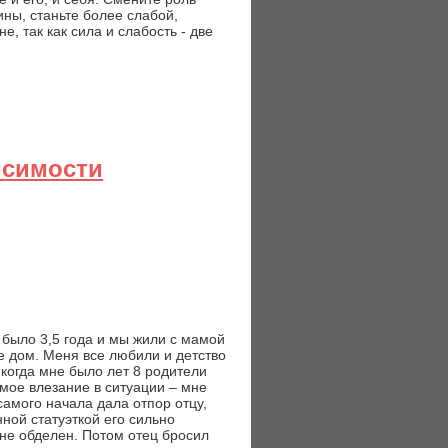
ны, станьте более слабой,
, так как сила и слабость - две
исимости
е было 3,5 года и мы жили с мамой
е дом. Меня все любили и детство
огда мне было лет 8 родители
мое влезание в ситуации – мне
самого начала дала отпор отцу,
ной статуэткой его сильно
л не обделен. Потом отец бросил