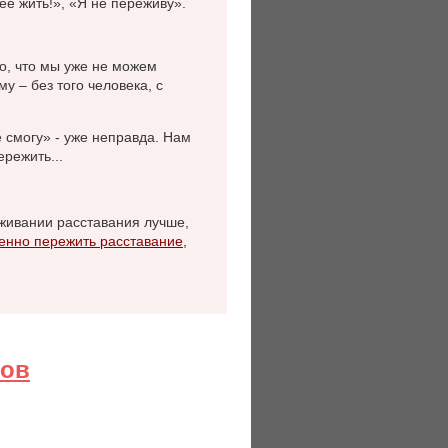
нее жить!», «Я не переживу».
о, что мы уже не можем
у – без того человека, с
е смогу» - уже неправда. Нам
режить...
еживании расставания лучше,
енно пережить расставание,
гов