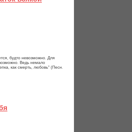
ется, будто невозможно. Для
возможно. Ведь немало
пка, как смерть, любовь" (Песн.
бя