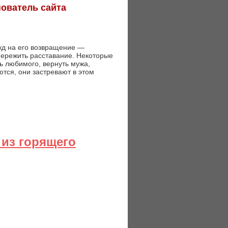
нователь сайта
жд на его возвращение —
пережить расставание. Некоторые
ь любимого, вернуть мужа,
ются, они застревают в этом
 из горящего