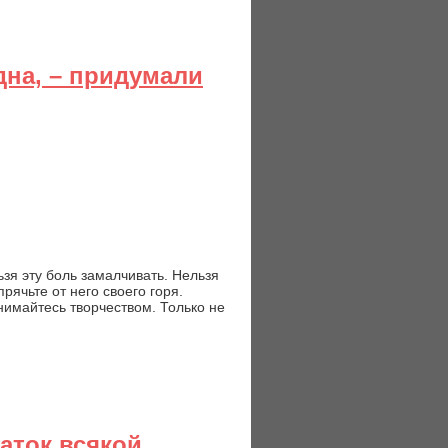
дна, – придумали
ьзя эту боль замалчивать. Нельзя
рячьте от него своего горя.
анимайтесь творчеством. Только не
аток всякой