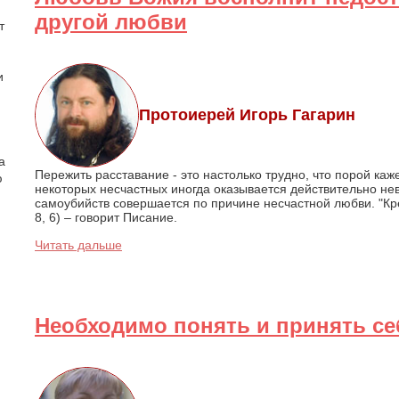
другой любви
т
и
Протоиерей Игорь Гагарин
а
Пережить расставание - это настолько трудно, что порой каж
ю
некоторых несчастных иногда оказывается действительно не
самоубийств совершается по причине несчастной любви. "Кре
8, 6) – говорит Писание.
Читать дальше
Необходимо понять и принять се