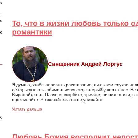
о
ю
аю
То, что в жизни любовь только о
романтики
ою
Священник Андрей Лоргус
Я думаю, чтобы пережить расставание, ни в коем случае нел
её скрывать от любимого человека, который ушел от нас. Не п
Выражайте его. Плачьте, скорбите, кричите, пишите стихи, з
проклинайте. Не желайте зла и не унижайте.
.
Читать дальше
5
Любовь Божия восполнит недост