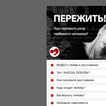
За 50 минут Вы можете оценить тяжесть
психологические причины 
ВИДЕО о любви и расставании
Тест ЗНАЕШЬ ЛЮБОВЬ?
Они пережили расставание
Куда уходит любовь?
Как вернуть любовь?
Любовная зависимость