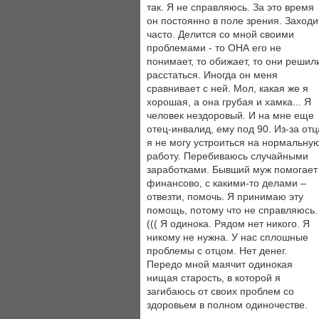
так. Я не справляюсь. За это время
он постоянно в поле зрения. Заходи
часто. Делится со мной своими
проблемами - то ОНА его не
понимает, то обижает, то они решил
расстаться. Иногда он меня
сравнивает с ней. Мол, какая же я
хорошая, а она грубая и хамка... Я
человек нездоровый. И на мне еще
отец-инвалид, ему под 90. Из-за отц
я не могу устроиться на нормальну
работу. Перебиваюсь случайными
заработками. Бывший муж помогает
финансово, с какими-то делами –
отвезти, помочь. Я принимаю эту
помощь, потому что не справляюсь.
((( Я одинока. Рядом нет никого. Я
никому не нужна. У нас сплошные
проблемы с отцом. Нет денег.
Передо мной маячит одинокая
нищая старость, в которой я
загибаюсь от своих проблем со
здоровьем в полном одиночестве.