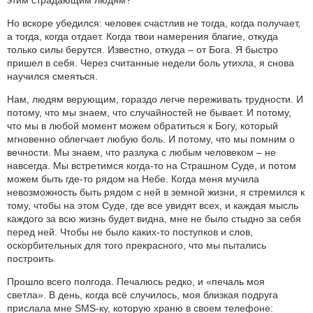
Но вскоре убедился: человек счастлив не тогда, когда получает,
а тогда, когда отдает. Когда твои намерения благие, откуда
только силы берутся. Известно, откуда – от Бога. Я быстро
пришел в себя. Через считанные недели боль утихла, я снова
научился смеяться.
Нам, людям верующим, гораздо легче переживать трудности. И
потому, что мы знаем, что случайностей не бывает. И потому,
что мы в любой момент можем обратиться к Богу, который
мгновенно облегчает любую боль. И потому, что мы помним о
вечности. Мы знаем, что разлука с любым человеком – не
навсегда. Мы встретимся когда-то на Страшном Суде, и потом
можем быть где-то рядом на Небе. Когда меня мучила
невозможность быть рядом с ней в земной жизни, я стремился к
тому, чтобы на этом Суде, где все увидят всех, и каждая мысль
каждого за всю жизнь будет видна, мне не было стыдно за себя
перед ней. Чтобы не было каких-то поступков и слов,
оскорбительных для того прекрасного, что мы пытались
построить.
Прошло всего полгода. Печалюсь редко, и «печаль моя
светла». В день, когда всё случилось, моя близкая подруга
прислала мне SMS-ку, которую храню в своем телефоне: