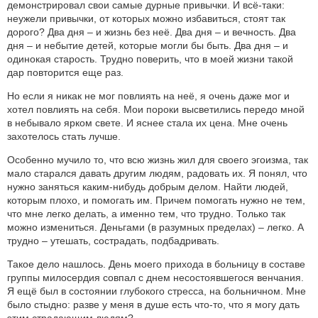
демонстрировал свои самые дурные привычки. И всё-таки:
неужели привычки, от которых можно избавиться, стоят так
дорого? Два дня – и жизнь без неё. Два дня – и вечность. Два
дня – и небытие детей, которые могли бы быть. Два дня – и
одинокая старость. Трудно поверить, что в моей жизни такой
дар повторится еще раз.
Но если я никак не мог повлиять на неё, я очень даже мог и
хотел повлиять на себя. Мои пороки высветились передо мной
в небывало ярком свете. И яснее стала их цена. Мне очень
захотелось стать лучше.
Особенно мучило то, что всю жизнь жил для своего эгоизма, так
мало старался давать другим людям, радовать их. Я понял, что
нужно заняться каким-нибудь добрым делом. Найти людей,
которым плохо, и помогать им. Причем помогать нужно не тем,
что мне легко делать, а именно тем, что трудно. Только так
можно измениться. Деньгами (в разумных пределах) – легко. А
трудно – утешать, сострадать, подбадривать.
Такое дело нашлось. День моего прихода в больницу в составе
группы милосердия совпал с днем несостоявшегося венчания.
Я ещё был в состоянии глубокого стресса, на больничном. Мне
было стыдно: разве у меня в душе есть что-то, что я могу дать
этим страдающим людям?