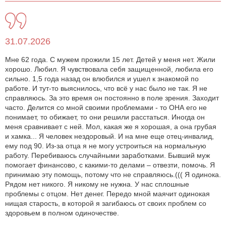
31.07.2026
Мне 62 года. С мужем прожили 15 лет. Детей у меня нет. Жили
хорошо. Любил. Я чувствовала себя защищенной, любила его
сильно. 1,5 года назад он влюбился и ушел к знакомой по
работе. И тут-то выяснилось, что всё у нас было не так. Я не
справляюсь. За это время он постоянно в поле зрения. Заходит
часто. Делится со мной своими проблемами - то ОНА его не
понимает, то обижает, то они решили расстаться. Иногда он
меня сравнивает с ней. Мол, какая же я хорошая, а она грубая
и хамка... Я человек нездоровый. И на мне еще отец-инвалид,
ему под 90. Из-за отца я не могу устроиться на нормальную
работу. Перебиваюсь случайными заработками. Бывший муж
помогает финансово, с какими-то делами – отвезти, помочь. Я
принимаю эту помощь, потому что не справляюсь.((( Я одинока.
Рядом нет никого. Я никому не нужна. У нас сплошные
проблемы с отцом. Нет денег. Передо мной маячит одинокая
нищая старость, в которой я загибаюсь от своих проблем со
здоровьем в полном одиночестве.