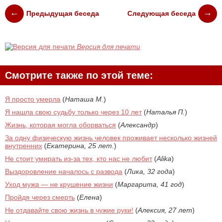
Предыдущая беседа
Следующая беседа
Версия для печати
Смотрите также по этой теме:
Я просто умерла
(
Наташа М.
)
Я нашла свою судьбу только через 10 лет
(
Наталья П.
)
Жизнь, которая могла оборваться
(
Александр
)
За одну физическую жизнь человек проживает несколько жизней
внутренних
(
Екатерина, 25 лет.
)
Не стоит умирать из-за тех, кто нас не любит
(
Alika
)
Выздоровление началось с развода
(
Лика, 32 года
)
Уход мужа — не крушение жизни
(
Маргарита, 41 год
)
Пройдя через смерть
(
Елена
)
Не отдавайте свою жизнь в чужие руки!
(
Алексия, 27 лет
)