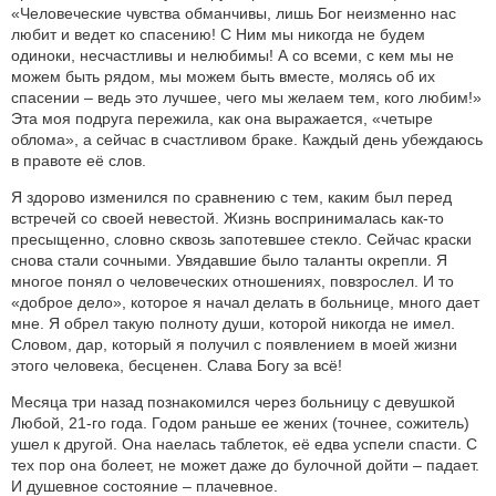
«Человеческие чувства обманчивы, лишь Бог неизменно нас
любит и ведет ко спасению! С Ним мы никогда не будем
одиноки, несчастливы и нелюбимы! А со всеми, с кем мы не
можем быть рядом, мы можем быть вместе, молясь об их
спасении – ведь это лучшее, чего мы желаем тем, кого любим!»
Эта моя подруга пережила, как она выражается, «четыре
облома», а сейчас в счастливом браке. Каждый день убеждаюсь
в правоте её слов.
Я здорово изменился по сравнению с тем, каким был перед
встречей со своей невестой. Жизнь воспринималась как-то
пресыщенно, словно сквозь запотевшее стекло. Сейчас краски
снова стали сочными. Увядавшие было таланты окрепли. Я
многое понял о человеческих отношениях, повзрослел. И то
«доброе дело», которое я начал делать в больнице, много дает
мне. Я обрел такую полноту души, которой никогда не имел.
Словом, дар, который я получил с появлением в моей жизни
этого человека, бесценен. Слава Богу за всё!
Месяца три назад познакомился через больницу с девушкой
Любой, 21-го года. Годом раньше ее жених (точнее, сожитель)
ушел к другой. Она наелась таблеток, её едва успели спасти. С
тех пор она болеет, не может даже до булочной дойти – падает.
И душевное состояние – плачевное.