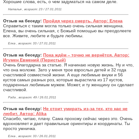
Хорошие слова, есть, о чем задуматься на самом деле.
Наталья , возраст: 23 / 27.01.2011
Отзыв на беседу:
Пройдя через смерть. Автор: Елена
Справиться с таким могла только очень сильная женщина.
Елена, вы очень сильная, с Божьей помощью вы преодолеете
все. Живите, любите и будьте любимы.
Елка , возраст: 33 / 27.01.2011
Отзыв на беседу:
Пока ждём – точно не вернётся. Автор:
Игумен Евмений (Перистый)
Очень благодарна за статью. Я начинаю новую жизнь. Ну и что,
что она моложе. Зато у меня трое взрослых детей и 32 года
счастливой совместной жизни. А еще любимые внуки и 56
кустов самых разных роз, которые вырастила из 17 кустов,
подаренных любимым мужем. Может, и ту женщину он сделает
счастливой.
Рада , возраст: 49 / 26.01.2011
Отзыв на беседу:
Не стоит умирать из-за тех, кто нас не
любит. Автор: Alika
Спасибо, читаю, плачу. Сама прохожу сейчас через это. Очень
вдохновляет и дает правильные ориентиры и координаты. Ты
просто умничка.
Елка , возраст: 33 / 26.01.2011