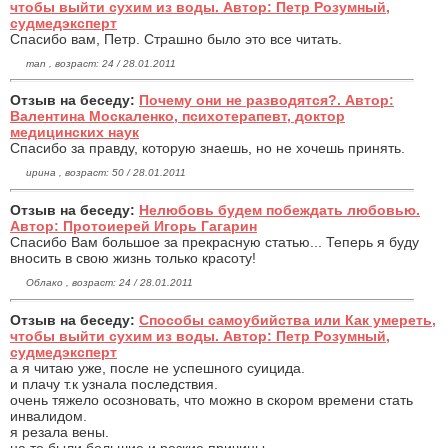
чтобы выйти сухим из воды. Автор: Петр Розумный,
судмедэксперт
Спасибо вам, Петр. Страшно было это все читать.
man , возраст: 24 / 28.01.2011
Отзыв на беседу:
Почему они не разводятся?. Автор:
Валентина Москаленко, психотерапевт, доктор
медицинских наук
Спасибо за правду, которую знаешь, но не хочешь принять.
ирина , возраст: 50 / 28.01.2011
Отзыв на беседу:
Нелюбовь будем побеждать любовью.
Автор: Протоиерей Игорь Гагарин
Спасибо Вам большое за прекрасную статью... Теперь я буду
вносить в свою жизнь только красоту!
Облако , возраст: 24 / 28.01.2011
Отзыв на беседу:
Способы самоубийства или Как умереть,
чтобы выйти сухим из воды. Автор: Петр Розумный,
судмедэксперт
а я читаю уже, после не успешного суицида.
и плачу т.к узнала последствия.
очень тяжело осозновать, что можно в скором времени стать
инвалидом.
я резала вены.
на то были большие и резкие причины.