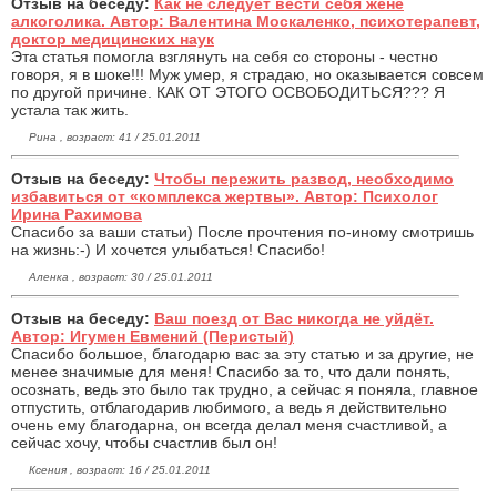
Отзыв на беседу:
Как не следует вести себя жене
алкоголика. Автор: Валентина Москаленко, психотерапевт,
доктор медицинских наук
Эта статья помогла взглянуть на себя со стороны - честно
говоря, я в шоке!!! Муж умер, я страдаю, но оказывается совсем
по другой причине. КАК ОТ ЭТОГО ОСВОБОДИТЬСЯ??? Я
устала так жить.
Рина , возраст: 41 / 25.01.2011
Отзыв на беседу:
Чтобы пережить развод, необходимо
избавиться от «комплекса жертвы». Автор: Психолог
Ирина Рахимова
Спасибо за ваши статьи) После прочтения по-иному смотришь
на жизнь:-) И хочется улыбаться! Спасибо!
Аленка , возраст: 30 / 25.01.2011
Отзыв на беседу:
Ваш поезд от Вас никогда не уйдёт.
Автор: Игумен Евмений (Перистый)
Спасибо большое, благодарю вас за эту статью и за другие, не
менее значимые для меня! Спасибо за то, что дали понять,
осознать, ведь это было так трудно, а сейчас я поняла, главное
отпустить, отблагодарив любимого, а ведь я действительно
очень ему благодарна, он всегда делал меня счастливой, а
сейчас хочу, чтобы счастлив был он!
Ксения , возраст: 16 / 25.01.2011