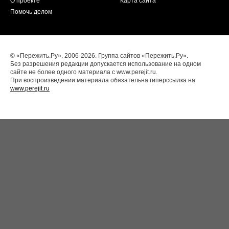
О проекте
Карта сайта
Помочь делом
© «Пережить.Ру». 2006-2026. Группа сайтов «Пережить.Ру».
Без разрешения редакции допускается использование на одном
сайте не более одного материала с www.perejit.ru.
При воспроизведении материала обязательна гиперссылка на
www.perejit.ru