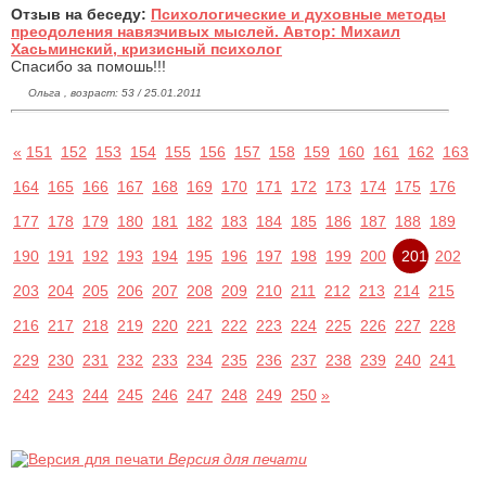
Отзыв на беседу:
Психологические и духовные методы
преодоления навязчивых мыслей. Автор: Михаил
Хасьминский, кризисный психолог
Спасибо за помошь!!!
Ольга , возраст: 53 / 25.01.2011
«
151
152
153
154
155
156
157
158
159
160
161
162
163
164
165
166
167
168
169
170
171
172
173
174
175
176
177
178
179
180
181
182
183
184
185
186
187
188
189
190
191
192
193
194
195
196
197
198
199
200
201
202
203
204
205
206
207
208
209
210
211
212
213
214
215
216
217
218
219
220
221
222
223
224
225
226
227
228
229
230
231
232
233
234
235
236
237
238
239
240
241
242
243
244
245
246
247
248
249
250
»
Версия для печати