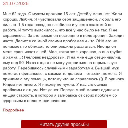
31.07.2026
Мне 62 года. С мужем прожили 15 лет. Детей у меня нет. Жили
хорошо. Любил. Я чувствовала себя защищенной, любила его
сильно. 1,5 года назад он влюбился и ушел к знакомой по
работе. И тут-то выяснилось, что всё у нас было не так. Я не
справляюсь. За это время он постоянно в поле зрения. Заходит
часто. Делится со мной своими проблемами - то ОНА его не
понимает, то обижает, то они решили расстаться. Иногда он
меня сравнивает с ней. Мол, какая же я хорошая, а она грубая
и хамка... Я человек нездоровый. И на мне еще отец-инвалид,
ему под 90. Из-за отца я не могу устроиться на нормальную
работу. Перебиваюсь случайными заработками. Бывший муж
помогает финансово, с какими-то делами – отвезти, помочь. Я
принимаю эту помощь, потому что не справляюсь.((( Я одинока.
Рядом нет никого. Я никому не нужна. У нас сплошные
проблемы с отцом. Нет денег. Передо мной маячит одинокая
нищая старость, в которой я загибаюсь от своих проблем со
здоровьем в полном одиночестве.
Подробнее
Читать другие просьбы