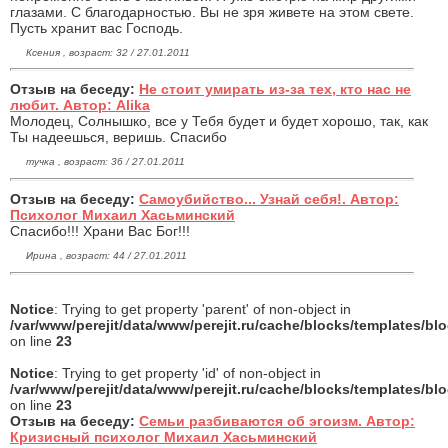
глазами. С благодарностью. Вы не зря живете на этом свете.
Пусть хранит вас Господь.
Ксения , возраст: 32 / 27.01.2011
Отзыв на беседу:
Не стоит умирать из-за тех, кто нас не
любит. Автор: Alika
Молодец, Солнышко, все у Тебя будет и будет хорошо, так, как
Ты надеешься, веришь. Спасибо
тучка , возраст: 36 / 27.01.2011
Отзыв на беседу:
Самоубийство... Узнай себя!. Автор:
Психолог Михаил Хасьминский
Спасибо!!! Храни Вас Бог!!!
Ирина , возраст: 44 / 27.01.2011
Notice
: Trying to get property 'parent' of non-object in
/var/www/perejit/data/www/perejit.ru/cache/blocks/templates/b
on line
23
Notice
: Trying to get property 'id' of non-object in
/var/www/perejit/data/www/perejit.ru/cache/blocks/templates/b
on line
23
Отзыв на беседу:
Семьи разбиваются об эгоизм. Автор:
Кризисный психолог Михаил Хасьминский