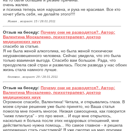
очень жалею.
и психика теперь моя нарушена, и рука не красивая. Все кто
хочет убить себя, не делайте этого!!!!
Живая. , возраст: 15 / 28.01.2011
Отзыв на беседу:
Почему они не разводятся?. Автор:
Валентина Москаленко, психотерапевт, доктор
медицинских наук
спасибо за статью.
Я не была женой алкоголика, но была женой психически
неуравновешенного человека. Сейчас увидела, что это была
только взаимная выгода. Спасибо вам большое. Рада, что
преодолела свой страх и развелась. После развода у нас обоих
жизнь стала намного лучше.
бегемон , возраст: 29 / 28.01.2011
Отзыв на беседу:
Почему они не разводятся?. Автор:
Валентина Москаленко, психотерапевт, доктор
медицинских наук
Огромное спасибо, Валентина! Читала, и открывались глаза. В
моем случае решение уже было принято, но Ваша статья
помогла мне понять многое. Низкая самооценка, как говорится
"ниже плинтуса" - это про меня... И еще мне открылось,
насколько я больна после этих нездоровых отношений, мне
действительно нужна помощь... Но самое главное - я решила
непременно стать счастливой! Я уже смотрю на мир другими