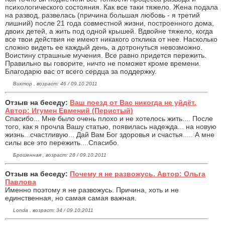
психологического состояния. Как все таки тяжело. Жена подала
на развод, развелась (причина большая любовь - я третий
лишний) после 21 года совместной жизни, построенного дома,
двоих детей, а жить под одной крышей. Вдвойне тяжело, когда
все твои действия не имеют никакого отклика от нее. Насколько
сложно видеть ее каждый день, а дотронуться невозможно.
Воистину страшные мучения. Все равно придется пережить.
Правильно вы говорите, ничто не поможет кроме времени.
Благодарю вас от всего сердца за поддержку.
Виктор , возраст: 46 / 09.10.2011
Отзыв на беседу:
Ваш поезд от Вас никогда не уйдёт.
Автор: Игумен Евмений (Перистый)
Спасибо... Мне было очень плохо и не хотелось жить.... После
того, как я прочла Вашу статью, появилась надежда... на новую
жизнь...счастливую... Дай Вам Бог здоровья и счастья..... А мне
силы все это пережить....Спасибо.
Брошенная , возраст: 28 / 09.10.2011
Отзыв на беседу:
Почему я не развожусь. Автор: Ольга
Павлова
Именно поэтому я не развожусь. Причина, хоть и не
единственная, но самая самая важная.
Londa , возраст: 34 / 09.10.2011