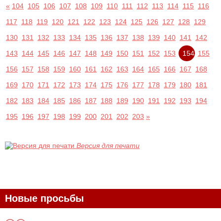
«
104
105
106
107
108
109
110
111
112
113
114
115
116
117
118
119
120
121
122
123
124
125
126
127
128
129
130
131
132
133
134
135
136
137
138
139
140
141
142
143
144
145
146
147
148
149
150
151
152
153
154
155
156
157
158
159
160
161
162
163
164
165
166
167
168
169
170
171
172
173
174
175
176
177
178
179
180
181
182
183
184
185
186
187
188
189
190
191
192
193
194
195
196
197
198
199
200
201
202
203
»
Версия для печати
Новые просьбы