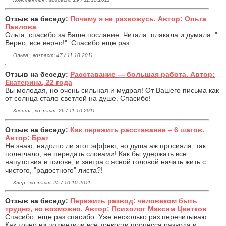
Отзыв на беседу:
Почему я не развожусь. Автор: Ольга
Павлова
Ольга, спасибо за Ваше послание. Читала, плакала и думала: "
Верно, все верно!". Спасибо еще раз.
Ольга , возраст: 47 / 11.10.2011
Отзыв на беседу:
Расставание — большая работа. Автор:
Екатерина, 22 года
Вы молодая, но очень сильная и мудрая! От Вашего письма как
от солнца стало светлей на душе. Спасибо!
Ксения , возраст: 26 / 11.10.2011
Отзыв на беседу:
Как пережить расставание – 6 шагов.
Автор: Брат
Не знаю, надолго ли этот эффект, но душа аж просияла, так
полегчало, не передать словами! Как бы удержать все
напутствия в голове, и завтра с ясной головой начать жить с
чистого, "радостного" листа?!
Клер , возраст: 25 / 10.10.2011
Отзыв на беседу:
Пережить развод: человеком быть
трудно, но возможно. Автор: Психолог Максим Цветков
Спасибо, еще раз спасибо. Уже несколько раз перечитываю.
Как точно ви подметили все тонкости процесса развода и