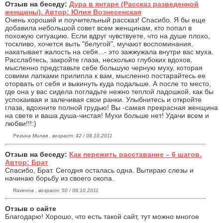
Отзыв на беседу:
Дура в янтаре (Рассказ разведенной
женщины). Автор: Юлия Вознесенская
Очень хороший и поучительный рассказ! Спасибо. Я бы еще
добавила небольшой совет всем женщинам, кто попал в
похожую ситуацию. Если вдруг чувствуете, что на душе плохо,
тоскливо, хочется выть "белугой", мучают воспоминания,
накатывает жалость на себя...- это зажжужала внутри вас муха.
Расслабтесь, закройте глаза, несколько глубоких вдохов,
мысленно представьте себе большую черную муху, которая
совими лапками прилипла к вам, мысленно постарайтесь ее
оторвать от себя и выкинуть куда подальше. А после то место,
где она у вас сидела погладьте нежно теплой ладошкой, как бы
успокаивая и залечивая свои ранки. Улыбнитесь и откройте
глаза, вдохните полной грудью! Вы -самая прекрасная женщина
на свете и ваша душа-чистая! Мухи больше нет! Удачи всем и
любви!!!:)
Регина Милая , возраст: 42 / 08.10.2011
Отзыв на беседу:
Как пережить расставание – 6 шагов.
Автор: Брат
Спасибо, Брат. Сегодня осталась одна. Вытираю слезы и
начинаю борьбу из своего окопа.
Ravenna , возраст: 50 / 08.10.2011
Отзыв о сайте
Благодарю! Хорошо, что есть такой сайт, тут можно многое