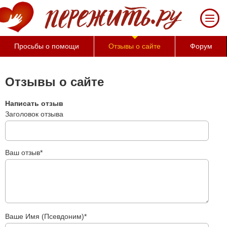
За 50 минут Вы
можете оценить
тяжесть своего
состояния и его
Просьбы о помощи
Отзывы о сайте
Форум
психологические
причины
(бесплатно)
Отзывы о сайте
Написать отзыв
Заголовок отзыва
Ваш отзыв*
Ваше Имя (Псевдоним)*