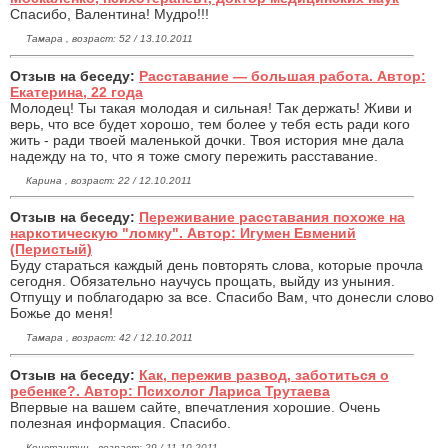
Спасибо, Валентина! Мудро!!!
Тамара , возраст: 52 / 13.10.2011
Отзыв на беседу:
Расставание — большая работа. Автор:
Екатерина, 22 года
Молодец! Ты такая молодая и сильная! Так держать! Живи и
верь, что все будет хорошо, тем более у тебя есть ради кого
жить - ради твоей маленькой дочки. Твоя история мне дала
надежду на то, что я тоже смогу пережить расставание.
Карина , возраст: 22 / 12.10.2011
Отзыв на беседу:
Переживание расставания похоже на
наркотическую "ломку". Автор: Игумен Евмений
(Перистый)
Буду стараться каждый день повторять слова, которые прочла
сегодня. Обязательно научусь прощать, выйду из уныния.
Отпущу и поблагодарю за все. Спасибо Вам, что донесли слово
Божье до меня!
Тамара , возраст: 42 / 12.10.2011
Отзыв на беседу:
Как, пережив развод, заботиться о
ребенке?. Автор: Психолог Лариса Трутаева
Впервые на вашем сайте, впечатления хорошие. Очень
полезная информация. Спасибо.
Константин , возраст: 29 / 11.10.2011