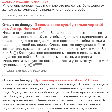
доктор медицинских наук
Мне очень понравилась и считаю это полезным большенству
женам алкоголиков. Я узнала много нового о себе.
Любовь , возраст: 60 / 04.09.2012
Отзыв на беседу:
Я нашла свою судьбу только через 10
лет. Автор: Наталья П.
Наташа огромное спасибо!!! Ваша история похоже очень на
мою вот закончилось 10 лет учебы и десять лет одиночества, и
я на этапе долгого ожидания тоже настоящей любви, семьи и
настоящей моей половины. Очень знакомо ощущения собаки
которая заглядывает всем в глаза и говорит возьмите меня Вы
или Вы))) Какое ужасное состояние метания я испытывала
недавно, но сейчас Бог вошел в мою жизнь и я рада и
счастлива, и чуствую что покой настает, и уже чувствую, что мой
суженный рядом))))!!!!!!!
Ольга , возраст: 27 / 04.09.2012
Отзыв на беседу:
Пройдя через смерть. Автор: Елена
Елена, огромное спасибо за Вашу исповедь. Я сама три недели
назад осталась без мужа с двумя маленькими дочками 5 и 2
года. Муж ушел жить к любовнице после 12-ти прожитых вместе
лет. Каждое утро встаю с мыслью, что должна жить дальше,
несмотря ни на что. Очень тяжело, но знаю, что справлюсь. А
мои малышки в этом мне помогают. Все мы, оказавшиеся в
подобной ситуации, просто обязаны выстоять ради своих