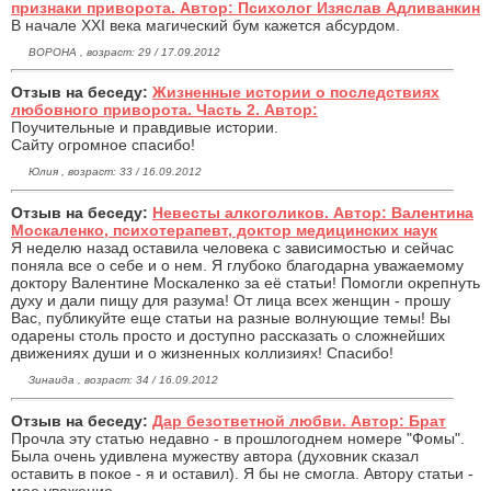
признаки приворота. Автор: Психолог Изяслав Адливанкин
В начале ХХI века магический бум кажется абсурдом.
ВОРОНА , возраст: 29 / 17.09.2012
Отзыв на беседу:
Жизненные истории о последствиях
любовного приворота. Часть 2. Автор:
Поучительные и правдивые истории.
Сайту огромное спасибо!
Юлия , возраст: 33 / 16.09.2012
Отзыв на беседу:
Невесты алкоголиков. Автор: Валентина
Москаленко, психотерапевт, доктор медицинских наук
Я неделю назад оставила человека с зависимостью и сейчас
поняла все о себе и о нем. Я глубоко благодарна уважаемому
доктору Валентине Москаленко за её статьи! Помогли окрепнуть
духу и дали пищу для разума! От лица всех женщин - прошу
Вас, публикуйте еще статьи на разные волнующие темы! Вы
одарены столь просто и доступно рассказать о сложнейших
движениях души и о жизненных коллизиях! Спасибо!
Зинаида , возраст: 34 / 16.09.2012
Отзыв на беседу:
Дар безответной любви. Автор: Брат
Прочла эту статью недавно - в прошлогоднем номере "Фомы".
Была очень удивлена мужеству автора (духовник сказал
оставить в покое - я и оставил). Я бы не смогла. Автору статьи -
мое уважение.