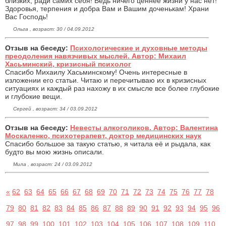
близких, ради самих себя! Ведь ничего ценнее жизни у нас нет!
Здоровья, терпения и добра Вам и Вашим доченькам! Храни
Вас Господь!
Ольга , возраст: 30 / 04.09.2012
Отзыв на беседу:
Психологические и духовные методы
преодоления навязчивых мыслей. Автор: Михаил
Хасьминский, кризисный психолог
Спасибо Михаилу Хасьминскому! Очень интересные в
изложении его статьи. Читаю и перечитываю их в кризисных
ситуациях и каждый раз нахожу в их смысле все более глубокие
и глубокие вещи.
Сергей , возраст: 34 / 03.09.2012
Отзыв на беседу:
Невесты алкоголиков. Автор: Валентина
Москаленко, психотерапевт, доктор медицинских наук
Спасибо большое за такую статью, я читала её и рыдала, как
будто вы мою жизнь описали.
Мила , возраст: 24 / 03.09.2012
«
62
63
64
65
66
67
68
69
70
71
72
73
74
75
76
77
78
79
80
81
82
83
84
85
86
87
88
89
90
91
92
93
94
95
96
97
98
99
100
101
102
103
104
105
106
107
108
109
110