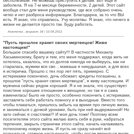
бесполезным. Не можешь приступить к делам. Вот еще и
заболела. Я на 7-м месяце беременности, 2 детей. Этот сайт
вообще стал для меня руководством, где все собрано очень
четко и нет разброса информации. Благодарна, за то что ВЫ
есть. Я знаю, что справлюсь. Учу молитвы. Я знаю, что ничего в
жизни не делается просто так. Буду работать.
Анюточка , возраст: 34 / 10.09.2012
"Пусть прошлое хранит своих мертвецов! Живи
настоящим!"
Большое спасибо вашему сайту!!! В частности Михаилу
Хасьминскому, Брату и тем, кто меня поддержал, когда жить не
хотелось, казалось, что из долгов никогда не выберусь, как ни
старалась, мужики все сво.., мамаша я никудышная, а для всех
я истеричка. Прошло с тех пор лет пять, примерно. С
истериками покончено, дочь обожает, кредиты погашены, а
прошлое "пусть хранит своих мертвецов", я живу настоящим. И
мужчина сейчас рядом хороший. Я и не знала, что существует
поистине хорошее отношение к женщине, но так я и сама
изменилась! Было не просто, особенно покончить с истериками,
заставлять себя работать помногу и в выходные. Вместо того
чтобы плакаться, пришлось забыть на время про личную жизнь
и заниматься с дочкой уроками, быть при ней выдержанной! Но
зато сейчас я счастлива!!! И моя дочь тоже! Поэтому всем
посетителям этого сайта желаю взять себя в руки, набраться
терпения, закрыть странички этого сайта, начать налаживать
потихонечку новую жизнь. И пусть не сразу начнёт всё
получаться, главное настырность, чтобы после вернуться вновь,