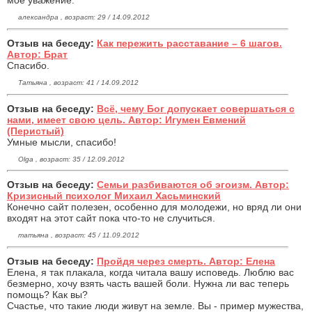
александра , возраст: 29 / 14.09.2012
Отзыв на беседу:
Как пережить расставание – 6 шагов.
Автор: Брат
Спасибо.
Татьяна , возраст: 41 / 14.09.2012
Отзыв на беседу:
Всё, чему Бог допускает совершаться с
нами, имеет свою цель. Автор: Игумен Евмений
(Перистый)
Умные мысли, спасибо!
Olga , возраст: 35 / 12.09.2012
Отзыв на беседу:
Семьи разбиваются об эгоизм. Автор:
Кризисный психолог Михаил Хасьминский
Конечно сайт полезен, особенно для молодежи, но вряд ли они
входят на этот сайт пока что-то не случиться.
татьяна , возраст: 45 / 11.09.2012
Отзыв на беседу:
Пройдя через смерть. Автор: Елена
Елена, я так плакала, когда читала вашу исповедь. Люблю вас
безмерно, хочу взять часть вашей боли. Нужна ли вас теперь
помощь? Как вы?
Счастье, что такие люди живут на земле. Вы - пример мужества,