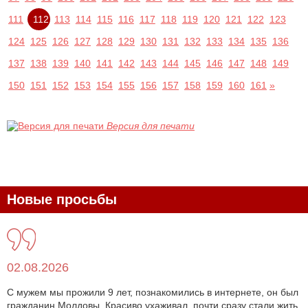
111
112
113
114
115
116
117
118
119
120
121
122
123
124
125
126
127
128
129
130
131
132
133
134
135
136
137
138
139
140
141
142
143
144
145
146
147
148
149
150
151
152
153
154
155
156
157
158
159
160
161
»
Версия для печати
Новые просьбы
02.08.2026
С мужем мы прожили 9 лет, познакомились в интернете, он был
гражданин Молдовы. Красиво ухаживал, почти сразу стали жить