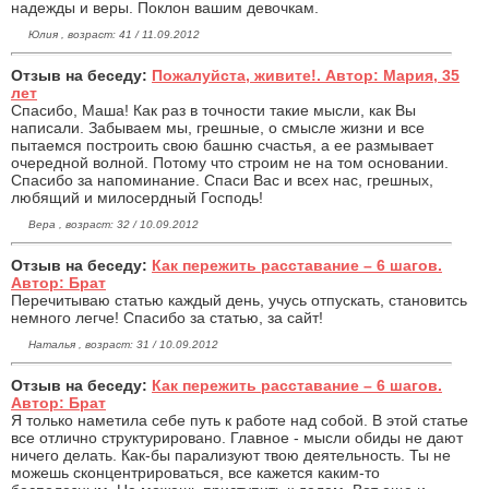
надежды и веры. Поклон вашим девочкам.
Юлия , возраст: 41 / 11.09.2012
Отзыв на беседу:
Пожалуйста, живите!. Автор: Мария, 35
лет
Спасибо, Маша! Как раз в точности такие мысли, как Вы
написали. Забываем мы, грешные, о смысле жизни и все
пытаемся построить свою башню счастья, а ее размывает
очередной волной. Потому что строим не на том основании.
Спасибо за напоминание. Спаси Вас и всех нас, грешных,
любящий и милосердный Господь!
Вера , возраст: 32 / 10.09.2012
Отзыв на беседу:
Как пережить расставание – 6 шагов.
Автор: Брат
Перечитываю статью каждый день, учусь отпускать, становитсь
немного легче! Спасибо за статью, за сайт!
Наталья , возраст: 31 / 10.09.2012
Отзыв на беседу:
Как пережить расставание – 6 шагов.
Автор: Брат
Я только наметила себе путь к работе над собой. В этой статье
все отлично структурировано. Главное - мысли обиды не дают
ничего делать. Как-бы парализуют твою деятельность. Ты не
можешь сконцентрироваться, все кажется каким-то