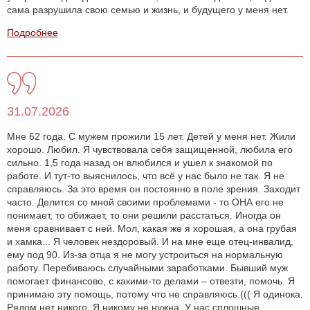
сама разрушила свою семью и жизнь, и будущего у меня нет.
Подробнее
31.07.2026
Мне 62 года. С мужем прожили 15 лет. Детей у меня нет. Жили
хорошо. Любил. Я чувствовала себя защищенной, любила его
сильно. 1,5 года назад он влюбился и ушел к знакомой по
работе. И тут-то выяснилось, что всё у нас было не так. Я не
справляюсь. За это время он постоянно в поле зрения. Заходит
часто. Делится со мной своими проблемами - то ОНА его не
понимает, то обижает, то они решили расстаться. Иногда он
меня сравнивает с ней. Мол, какая же я хорошая, а она грубая
и хамка... Я человек нездоровый. И на мне еще отец-инвалид,
ему под 90. Из-за отца я не могу устроиться на нормальную
работу. Перебиваюсь случайными заработками. Бывший муж
помогает финансово, с какими-то делами – отвезти, помочь. Я
принимаю эту помощь, потому что не справляюсь.((( Я одинока.
Рядом нет никого. Я никому не нужна. У нас сплошные