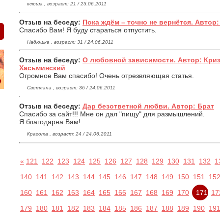
ксюша , возраст: 21 / 25.06.2011
Отзыв на беседу:
Пока ждём – точно не вернётся. Автор
Спасибо Вам! Я буду стараться отпустить.
Надюшка , возраст: 31 / 24.06.2011
Отзыв на беседу:
О любовной зависимости. Автор: Кри
Хасьминский
Огромное Вам спасибо! Очень отрезвляющая статья.
Светлана , возраст: 36 / 24.06.2011
Отзыв на беседу:
Дар безответной любви. Автор: Брат
Спасибо за сайт!!! Мне он дал "пищу" для размышлений.
Я благодарна Вам!
Красота , возраст: 24 / 24.06.2011
«
121
122
123
124
125
126
127
128
129
130
131
132
1
140
141
142
143
144
145
146
147
148
149
150
151
15
160
161
162
163
164
165
166
167
168
169
170
171
17
179
180
181
182
183
184
185
186
187
188
189
190
19