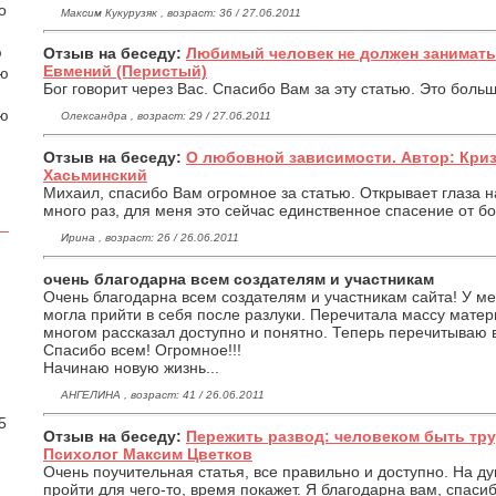
о
Максим Кукурузяк , возраст: 36 / 27.06.2011
ю
Отзыв на беседу:
Любимый человек не должен занимать 
Евмений (Перистый)
аю
Бог говорит через Вас. Спасибо Вам за эту статью. Это бол
ою
Олександра , возраст: 29 / 27.06.2011
Отзыв на беседу:
О любовной зависимости. Автор: Кри
Хасьминский
Михаил, спасибо Вам огромное за статью. Открывает глаза 
много раз, для меня это сейчас единственное спасение от б
Ирина , возраст: 26 / 26.06.2011
очень благодарна всем создателям и участникам
Очень благодарна всем создателям и участникам сайта! У ме
могла прийти в себя после разлуки. Перечитала массу матер
многом рассказал доступно и понятно. Теперь перечитываю в
Спасибо всем! Огромное!!!
Начинаю новую жизнь...
.
АНГЕЛИНА , возраст: 41 / 26.06.2011
5
Отзыв на беседу:
Пережить развод: человеком быть тру
Психолог Максим Цветков
Очень поучительная статья, все правильно и доступно. На ду
пройти для чего-то, время покажет. Я благодарна вам, спасиб