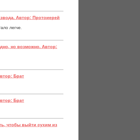
азвода. Автор: Протоиерей
ало легче.
дно, но возможно. Автор:
Автор: Брат
Автор: Брат
ь, чтобы выйти сухим из