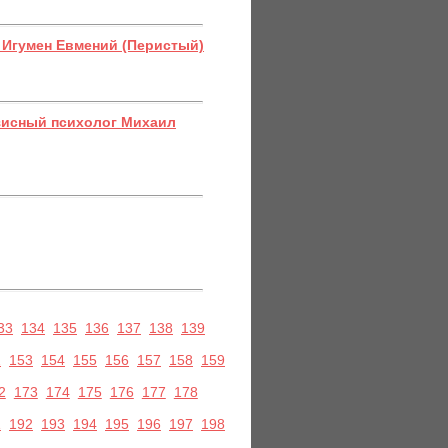
: Игумен Евмений (Перистый)
зисный психолог Михаил
33
134
135
136
137
138
139
2
153
154
155
156
157
158
159
2
173
174
175
176
177
178
1
192
193
194
195
196
197
198