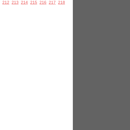
212
213
214
215
216
217
218