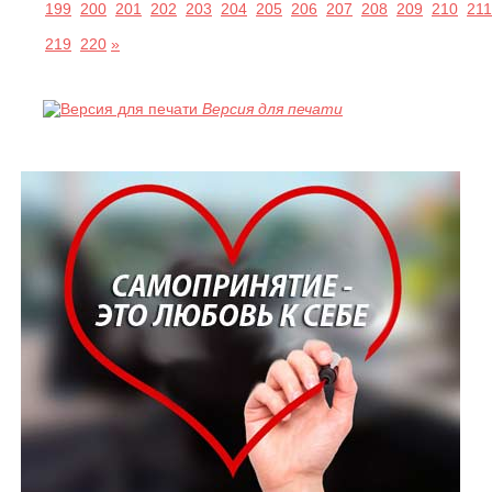
199
200
201
202
203
204
205
206
207
208
209
210
211
219
220
»
Версия для печати