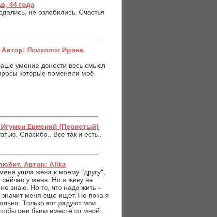
в, 44 года
 сдались, не озлобились. Счастья
. Автор: Психолог Ирина
ваше умение донести весь смысл
вопросы которые поменяли моё
: Игумен Евмений (Перистый)
тью. Спасибо.. Все так и есть..
любит. Автор: Alika
 меня ушла жена к моему "другу",
и сейчас у меня. Но я живу на
не знаю. Но то, что надо жить -
 значит меня еще ищет. Но пока я
больно. Только вот радуют мои
чтобы они были вместе со мной.