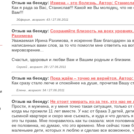
Отзыв на беседу:
Измена – это болезнь. Автор: Станисла
Как я рада за Вас, Станислав!!! Какой же Вы молодец, что не
Вам!!!
Эйфория , возраст: 43 / 27.06.2011
Отзыв на беседу:
Сохраняйте близость на всех уровнях
Рахимова
Уважаемая Ирина Рахимова, я искренне Вам благодарен за 
написанных вами слов, за то что помогли мне ответить на 
мировозрение...
Счастья, здоровья и любви Вам и Вашим родным и близким.
Сергей , возраст: 28 / 27.06.2011
Отзыв на беседу:
Пока ждём – точно не вернётся. Автор
Как сразу стало легче и спокойнее на душе, прочитав Вашу ста
Елена , возраст: 34 / 27.06.2011
 и
Отзыв на беседу:
Не стоит умирать из-за тех, кто нас не 
Прости, я мужчина, и у меня точно такая ситуация, только от
я
когда мы прожили 11 лет вместе. У нас от брака 3 детей, дет
сьемной квартире и скоро мне съежать, и куда и что делать я 
это ты права. Мне понравилось как ты сказала: моя половина
ее половинка, но думаю, что это времено. Мне сейчас тоже 
маленькие дети, которых я люблю и сделаю все возможное, 