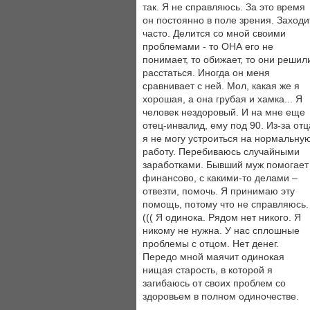
так. Я не справляюсь. За это время
он постоянно в поле зрения. Заходи
часто. Делится со мной своими
проблемами - то ОНА его не
понимает, то обижает, то они решил
расстаться. Иногда он меня
сравнивает с ней. Мол, какая же я
хорошая, а она грубая и хамка... Я
человек нездоровый. И на мне еще
отец-инвалид, ему под 90. Из-за отц
я не могу устроиться на нормальну
работу. Перебиваюсь случайными
заработками. Бывший муж помогает
финансово, с какими-то делами –
отвезти, помочь. Я принимаю эту
помощь, потому что не справляюсь.
((( Я одинока. Рядом нет никого. Я
никому не нужна. У нас сплошные
проблемы с отцом. Нет денег.
Передо мной маячит одинокая
нищая старость, в которой я
загибаюсь от своих проблем со
здоровьем в полном одиночестве.