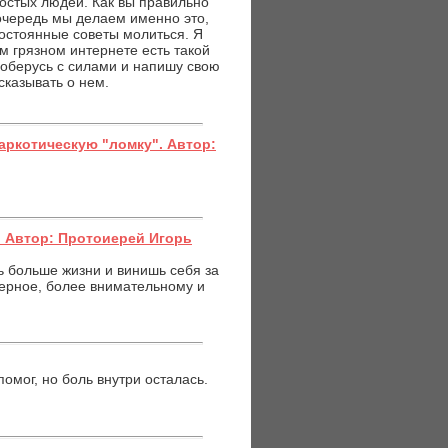
ростых людей. Как вы правильно
 очередь мы делаем именно это,
постоянные советы молиться. Я
ом грязном интернете есть такой
 соберусь с силами и напишу свою
сказывать о нем.
аркотическую "ломку". Автор:
 Автор: Протоиерей Игорь
шь больше жизни и винишь себя за
аверное, более внимательному и
омог, но боль внутри осталась.