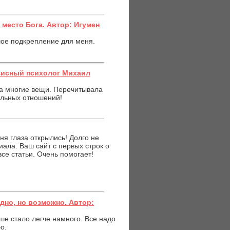
место Бога. Автор: Игумен
ьшое подкрепление для меня.
зисный психолог Михаил
на многие вещи. Перечитывала
ольных отношений!
ня глаза открылись! Долго не
иала. Ваш сайт с первых строк о
се статьи. Очень помогает!
дно, но возможно. Автор:
ше стало легче намного. Все надо
о.