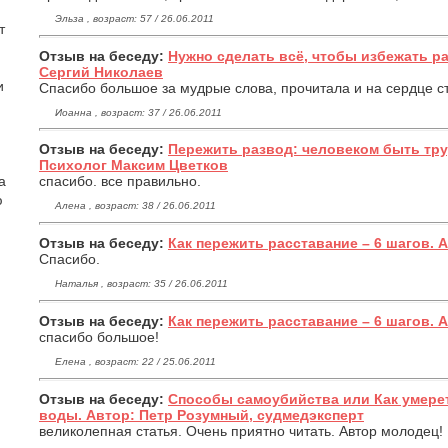
Эльза , возраст: 57 / 26.06.2011
т
Отзыв на беседу:
Нужно сделать всё, чтобы избежать р
Сергий Николаев
и
Спасибо большое за мудрые слова, прочитала и на сердце ст
Иоанна , возраст: 37 / 26.06.2011
Отзыв на беседу:
Пережить развод: человеком быть тру
Психолог Максим Цветков
а
спасибо. все правильно.
ю
Алена , возраст: 38 / 26.06.2011
Отзыв на беседу:
Как пережить расставание – 6 шагов. 
Спасибо.
Наталья , возраст: 35 / 26.06.2011
Отзыв на беседу:
Как пережить расставание – 6 шагов. 
спасибо большое!
Елена , возраст: 22 / 25.06.2011
Отзыв на беседу:
Способы самоубийства или Как умерет
воды. Автор: Петр Розумный, судмедэксперт
великолепная статья. Очень приятно читать. Автор молодец!