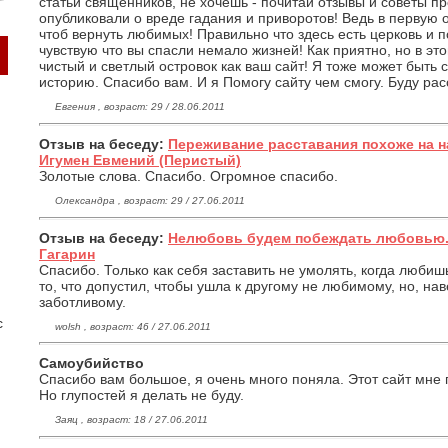
статьи священников, не хочешь - почитай отзывы и советы п
опубликовали о вреде гадания и приворотов! Ведь в первую
чтоб вернуть любимых! Правильно что здесь есть церковь и 
чувствую что вы спасли немало жизней! Как приятно, но в эт
чистый и светлый островок как ваш сайт! Я тоже может быть
историю. Спасибо вам. И я Помогу сайту чем смогу. Буду рас
Евгения , возраст: 29 / 28.06.2011
Отзыв на беседу:
Переживание расставания похоже на н
Игумен Евмений (Перистый)
Золотые слова. Спасибо. Огромное спасибо.
Олександра , возраст: 29 / 27.06.2011
Отзыв на беседу:
Нелюбовь будем побеждать любовью.
Гагарин
Спасибо. Только как себя заставить не умолять, когда люби
то, что допустил, чтобы ушла к другому не любимому, но, н
заботливому.
с
wolsh , возраст: 46 / 27.06.2011
Самоубийство
Спасибо вам большое, я очень много поняла. Этот сайт мне п
Но глупостей я делать не буду.
Заяц , возраст: 18 / 27.06.2011