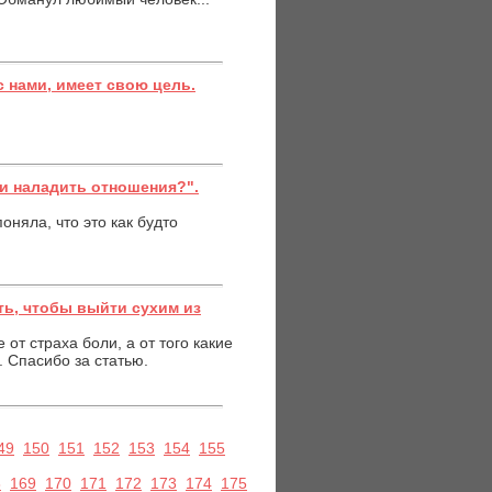
с нами, имеет свою цель.
ли наладить отношения?".
оняла, что это как будто
ь, чтобы выйти сухим из
 от страха боли, а от того какие
 Спасибо за статью.
49
150
151
152
153
154
155
8
169
170
171
172
173
174
175