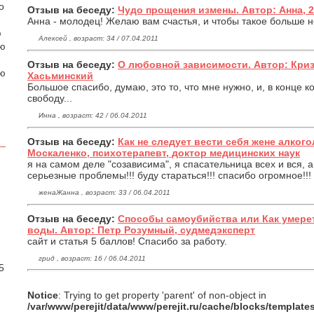
о
Отзыв на беседу:
Чудо прощения измены. Автор: Анна, 2
Анна - молодец! Желаю вам счастья, и чтобы такое больше н
ю
Алексей , возраст: 34 / 07.04.2011
аю
Отзыв на беседу:
О любовной зависимости. Автор: Кри
ою
Хасьминский
Большое спасибо, думаю, это то, что мне нужно, и, в конце 
свободу...
Инна , возраст: 42 / 06.04.2011
Отзыв на беседу:
Как не следует вести себя жене алкого
Москаленко, психотерапевт, доктор медицинских наук
я на самом деле "созависима", я спасательница всех и вся, 
серьезные проблемы!!! буду стараться!!! спасибо огромное!!!
женаЖанна , возраст: 33 / 06.04.2011
Отзыв на беседу:
Способы самоубийства или Как умерет
воды. Автор: Петр Розумный, судмедэксперт
сайт и статья 5 баллов! Спасибо за работу.
.
грид , возраст: 16 / 06.04.2011
5
Notice
: Trying to get property 'parent' of non-object in
/var/www/perejit/data/www/perejit.ru/cache/blocks/templat