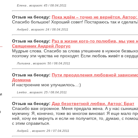
Елена , возраст: 45 / 08.04.2011
Отзыв на беседу:
Пока ждём – точно не вернётся. Автор
Спасибо большое! Хороший совет! Постараюсь так и сделать
Андрей , возраст: 24 / 08.04.2011
Отзыв на беседу:
Раз в жизни кого-то полюбив, мы уже 
Священник Андрей Лоргус
Мудрые слова. Спасибо за слова утешение в нужное безвыхо
поэтому эти чувства не проходят. Если любовь живёт в сердце
Лилиана , возраст: 50 / 08.04.2011
Отзыв на беседу:
Пути преодоления любовной зависимо
Домкина
И настроение мое улучшилось...:)
Leeloo , возраст: 25 / 08.04.2011
 и
Отзыв на беседу:
Дар безответной любви. Автор: Брат
Спасибо вам огромное. Меня предала жена. А у нас сынишка 
я
мужчину. Я, конечно, тоже во многом виноват. Я еще мало пр
ней, хочу ее вернуть и если не получится, то, думаю, с по
с этим справиться.
Андрей. , возраст: 29 / 07.04.2011