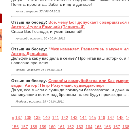
Понять, простить... Забыть и идти дальше!
Анна , возраст: 35 / 06.04.2011
Отзыв на беседу:
Всё, чему Бог допускает совершаться 
Автор: Игумен Евмений (Перистый)
Спаси Вас Господи, игумен Евмений!
Алексей , возраст: 20 / 05.04.2011
Отзыв на беседу:
"Муж изменяет. Развестись с мужем и
Автор: Дельфина
Дельфина как у вас дела в семье? Прочитав ваш историю, я п
написано про меня!
Влада , возраст: 25 / 05.04.2011
Отзыв на беседу:
Способы самоубийства или Как умерет
воды. Автор: Петр Розумный, судмедэксперт
Да уж, все мысли о суициде покинули безвозвратно, и даже не
манипуляции потом над бренным телом будут произведены...
Любовь , возраст: 29 / 04.04.2011
«
137
138
139
140
141
142
143
144
145
146
147
148
1
156
157
158
159
160
161
162
163
164
165
166
167
16