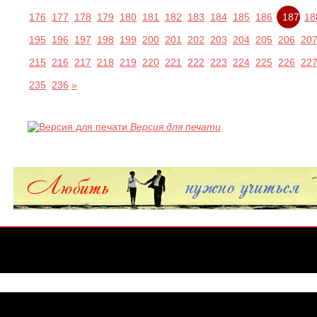
176
177
178
179
180
181
182
183
184
185
186
187
18
195
196
197
198
199
200
201
202
203
204
205
206
20
215
216
217
218
219
220
221
222
223
224
225
226
22
235
236
»
Версия для печати