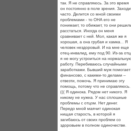
так. Я не справляюсь. За это время
он постоянно в поле зрения. Заходи
часто. Делится со мной своими
проблемами - то ОНА его не
понимает, то обижает, то они решил
расстаться. Иногда он меня
сравнивает с ней. Мол, какая же я
хорошая, а она грубая и хамка... Я
человек нездоровый. И на мне еще
отец-инвалид, ему под 90. Из-за отц
я не могу устроиться на нормальну
работу. Перебиваюсь случайными
заработками. Бывший муж помогает
финансово, с какими-то делами –
отвезти, помочь. Я принимаю эту
помощь, потому что не справляюсь.
((( Я одинока. Рядом нет никого. Я
никому не нужна. У нас сплошные
проблемы с отцом. Нет денег.
Передо мной маячит одинокая
нищая старость, в которой я
загибаюсь от своих проблем со
здоровьем в полном одиночестве.