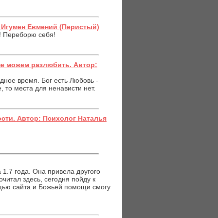
: Игумен Евмений (Перистый)
! Переборю себя!
не можем разлюбить. Автор:
дное время. Бог есть Любовь -
, то места для ненависти нет.
сти. Автор: Психолог Наталья
1.7 года. Она привела другого
очитал здесь, сегодня пойду к
мощью сайта и Божьей помощи смогу