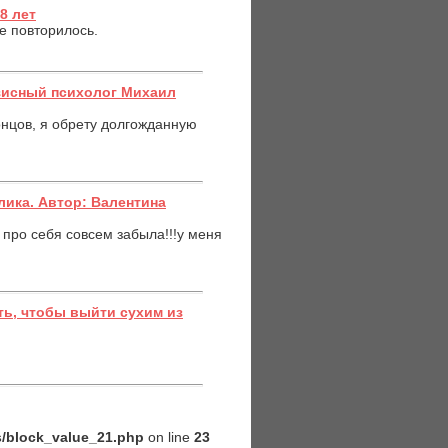
8 лет
е повторилось.
зисный психолог Михаил
концов, я обрету долгожданную
лика. Автор: Валентина
а про себя совсем забыла!!!у меня
ь, чтобы выйти сухим из
es/block_value_21.php
on line
23