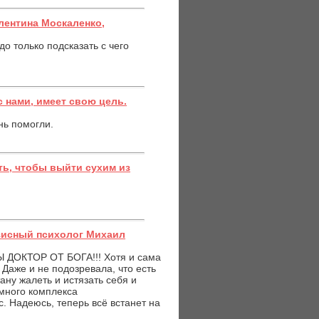
лентина Москаленко,
до только подсказать с чего
с нами, имеет свою цель.
нь помогли.
ь, чтобы выйти сухим из
зисный психолог Михаил
ВЫ ДОКТОР ОТ БОГА!!! Хотя и сама
 Даже и не подозревала, что есть
ану жалеть и истязать себя и
омного комплекса
. Надеюсь, теперь всё встанет на