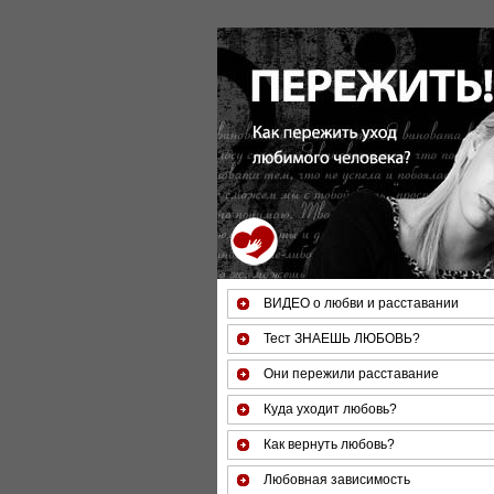
За 50 минут Вы можете оценить тяжесть 
(б
ВИДЕО о любви и расставании
Тест ЗНАЕШЬ ЛЮБОВЬ?
Они пережили расставание
Куда уходит любовь?
Как вернуть любовь?
Любовная зависимость