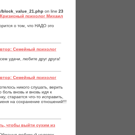
es/block_value_21.php
on line
23
: Кризисный психолог Михаил
орится о том, что НАДО это
Автор: Семейный психолог
сем удачи, любите друг друга!
Автор: Семейный психолог
хотелось никого слушать, верить
 боль вновь и вновь идя к
ку, старается что-то исправить,
 меня на сохранение отношений!!!
ь, чтобы выйти сухим из
. Обманул любимый человек...