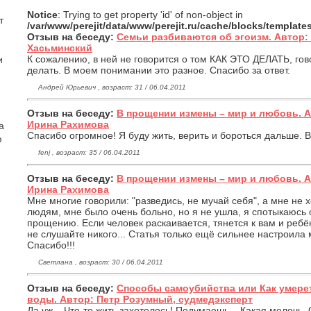
Notice
: Trying to get property 'id' of non-object in
т
/var/www/perejit/data/www/perejit.ru/cache/blocks/templat
Отзыв на беседу:
Семьи разбиваются об эгоизм. Автор
Хасьминский
К сожалению, в ней не говорится о том КАК ЭТО ДЕЛАТЬ, гов
и
делать. В моем понимании это разное. Спасибо за ответ.
Андрей Юрьевич , возраст: 31 / 06.04.2011
Отзыв на беседу:
В прощении измены – мир и любовь. 
Ирина Рахимова
а
Спасибо огромное! Я буду жить, верить и бороться дальше. В
ю
fenj , возраст: 35 / 06.04.2011
Отзыв на беседу:
В прощении измены – мир и любовь. 
Ирина Рахимова
Мне многие говорили: "разведись, не мучай себя", а мне не 
людям, мне было очень больно, но я не ушла, я спотыкаюсь о
прощению. Если человек раскаивается, тянется к вам и ребён
не слушайте никого... Статья только ещё сильнее настроила
Спасибо!!!
Светлана , возраст: 30 / 06.04.2011
Отзыв на беседу:
Способы самоубийства или Как умерет
воды. Автор: Петр Розумный, судмедэксперт
Да уж... Что-то жить захотелось! Подумаешь... Какая мелочь