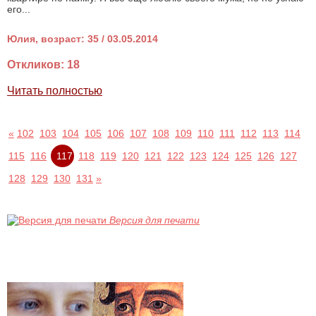
его...
Юлия, возраст: 35 / 03.05.2014
Откликов: 18
Читать полностью
«
102
103
104
105
106
107
108
109
110
111
112
113
114
115
116
117
118
119
120
121
122
123
124
125
126
127
128
129
130
131
»
Версия для печати