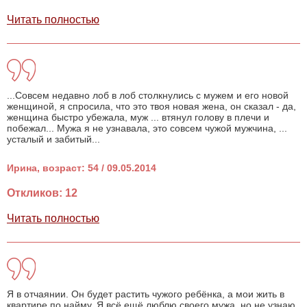
Читать полностью
...Совсем недавно лоб в лоб столкнулись с мужем и его новой
женщиной, я спросила, что это твоя новая жена, он сказал - да,
женщина быстро убежала, муж ... втянул голову в плечи и
побежал... Мужа я не узнавала, это совсем чужой мужчина, ...
усталый и забитый...
Ирина, возраст: 54 / 09.05.2014
Откликов: 12
Читать полностью
Я в отчаянии. Он будет растить чужого ребёнка, а мои жить в
квартире по найму. Я всё ещё люблю своего мужа, но не узнаю