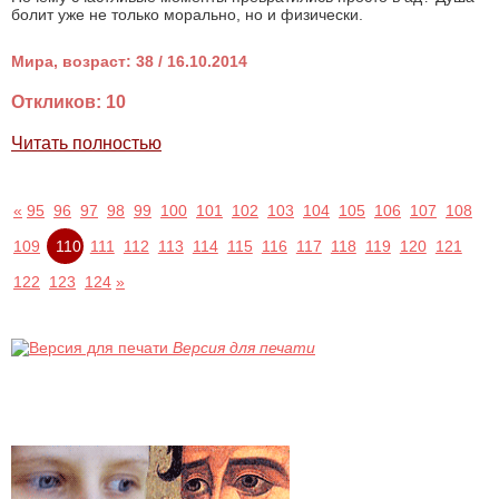
болит уже не только морально, но и физически.
Мира, возраст: 38 / 16.10.2014
Откликов: 10
Читать полностью
«
95
96
97
98
99
100
101
102
103
104
105
106
107
108
109
110
111
112
113
114
115
116
117
118
119
120
121
122
123
124
»
Версия для печати