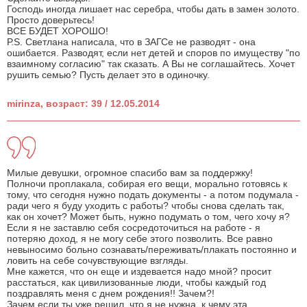
Господь иногда лишает нас серебра, чтобы дать в замен золото.
Просто доверьтесь!
ВСЕ БУДЕТ ХОРОШО!
Р.S. Светлана написала, что в ЗАГСе не разводят - она
ошибается. Разводят, если нет детей и споров по имуществу "по
взаимному согласию" так сказать. А Вы не соглашайтесь. Хочет
рушить семью? Пусть делает это в одиночку.
mirinza, возраст: 39 / 12.05.2014
Милые девушки, огромное спасибо вам за поддержку!
Полночи проплакала, собирая его вещи, морально готовясь к
тому, что сегодня нужно подать документы - а потом подумала -
ради чего я буду уходить с работы? чтобы снова сделать так,
как он хочет? Может быть, нужно подумать о том, чего хочу я?
Если я не заставлю себя сосредоточиться на работе - я
потеряю доход, я не могу себе этого позволить. Все равно
невыносимо больно сознавать/переживать/плакать постоянно и
ловить на себе сочувствующие взгляды.
Мне кажется, что он еще и издевается надо мной? просит
расстаться, как цивилизованные люди, чтобы каждый год
поздравлять меня с днем рождения!! Зачем?!
Зачем,если ты уже решил, что я не нужна, к чему эта