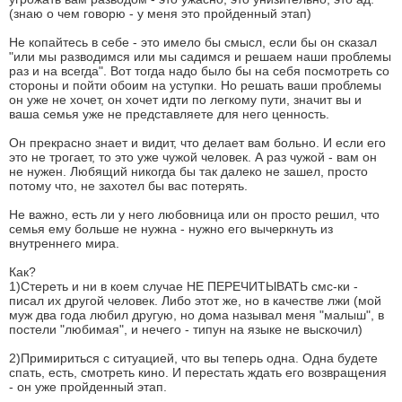
(знаю о чем говорю - у меня это пройденный этап)
Не копайтесь в себе - это имело бы смысл, если бы он сказал
"или мы разводимся или мы садимся и решаем наши проблемы
раз и на всегда". Вот тогда надо было бы на себя посмотреть со
стороны и пойти обоим на уступки. Но решать ваши проблемы
он уже не хочет, он хочет идти по легкому пути, значит вы и
ваша семья уже не представляете для него ценность.
Он прекрасно знает и видит, что делает вам больно. И если его
это не трогает, то это уже чужой человек. А раз чужой - вам он
не нужен. Любящий никогда бы так далеко не зашел, просто
потому что, не захотел бы вас потерять.
Не важно, есть ли у него любовница или он просто решил, что
семья ему больше не нужна - нужно его вычеркнуть из
внутреннего мира.
Как?
1)Стереть и ни в коем случае НЕ ПЕРЕЧИТЫВАТЬ смс-ки -
писал их другой человек. Либо этот же, но в качестве лжи (мой
муж два года любил другую, но дома называл меня "малыш", в
постели "любимая", и нечего - типун на языке не выскочил)
2)Примириться с ситуацией, что вы теперь одна. Одна будете
спать, есть, смотреть кино. И перестать ждать его возвращения
- он уже пройденный этап.