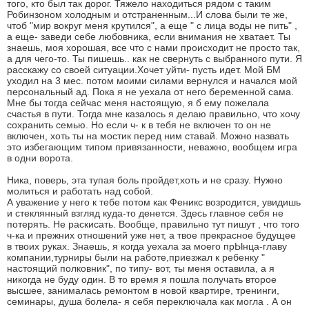
того, кто был так дорог. Тяжело находиться рядом с таким
Робинзоном холодным и отстраненным...И слова были те же,
чтоб "мир вокруг меня крутился", а еще " с лица воды не пить" ,
а еще- заведи себе любовника, если внимания не хватает. Ты
знаешь, моя хорошая, все что с нами происходит не просто так,
а для чего-то. Ты пишешь.. как не свернуть с выбранного пути. Я
расскажу со своей ситуации.Хочет уйти- пусть идет. Мой БМ
уходил на 3 мес. потом моими силами вернулся и начался мой
персональный ад. Пока я не уехала от него беременной сама.
Мне бы тогда сейчас меня настоящую, я б ему пожелала
счастья в пути. Тогда мне казалось я делаю правильно, что хочу
сохранить семью. Но если ч- к в тебя не включен то он не
включен, хоть ты на мостик перед ним ставай. Можно назвать
это избегающим типом привязанности, неважно, вообщем игра
в одни ворота.
Ника, поверь, эта тупая боль пройдет,хоть и не сразу. Нужно
молиться и работать над собой.
А уважение у него к тебе потом как Феникс возродится, увидишь
и стеклянный взгляд куда-то денется. Здесь главное себя не
потерять. Не раскисать. Вообще, правильно тут пишут , что того
ч-ка и прежних отношений уже нет, а твое прекрасное будущее
в твоих руках. Знаешь, я когда уехала за моего прЫнца-главу
компании,турниры были на работе,приезжал к ребенку "
настоящий полковник", по типу- вот, ты меня оставила, а я
никогда не буду один. В то время я пошла получать второе
высшее, занималась ремонтом в новой квартире, тренинги,
семинары, душа болела- я себя переключала как могла . А он