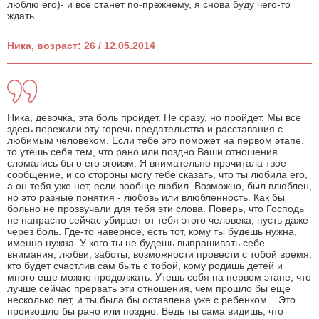
люблю его)- и все станет по-прежнему, я снова буду чего-то
ждать...
Ника, возраст: 26 / 12.05.2014
Ника, девочка, эта боль пройдет. Не сразу, но пройдет. Мы все
здесь пережили эту горечь предательства и расставания с
любимым человеком. Если тебе это поможет на первом этапе,
то утешь себя тем, что рано или поздно Ваши отношения
сломались бы о его эгоизм. Я внимательно прочитала твое
сообщение, и со стороны могу тебе сказать, что ты любила его,
а он тебя уже нет, если вообще любил. Возможно, был влюблен,
но это разные понятия - любовь или влюбленность. Как бы
больно не прозвучали для тебя эти слова. Поверь, что Господь
не напрасно сейчас убирает от тебя этого человека, пусть даже
через боль. Где-то наверное, есть тот, кому ты будешь нужна,
именно нужна. У кого ты не будешь выпрашивать себе
внимания, любви, заботы, возможности провести с тобой время,
кто будет счастлив сам быть с тобой, кому родишь детей и
много еще можно продолжать. Утешь себя на первом этапе, что
лучше сейчас прервать эти отношения, чем прошло бы еще
несколько лет, и ты была бы оставлена уже с ребенком... Это
произошло бы рано или поздно. Ведь ты сама видишь, что