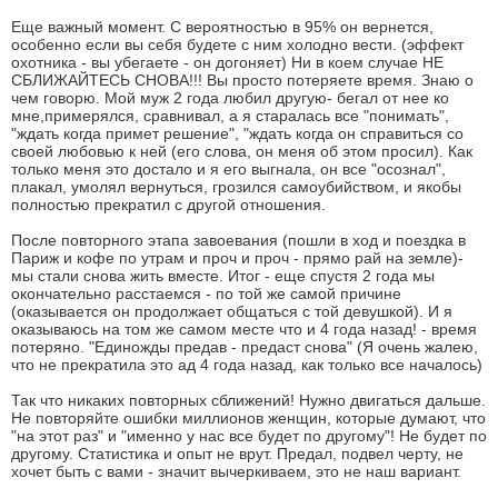
Еще важный момент. С вероятностью в 95% он вернется,
особенно если вы себя будете с ним холодно вести. (эффект
охотника - вы убегаете - он догоняет) Ни в коем случае НЕ
СБЛИЖАЙТЕСЬ СНОВА!!! Вы просто потеряете время. Знаю о
чем говорю. Мой муж 2 года любил другую- бегал от нее ко
мне,примерялся, сравнивал, а я старалась все "понимать",
"ждать когда примет решение", "ждать когда он справиться со
своей любовью к ней (его слова, он меня об этом просил). Как
только меня это достало и я его выгнала, он все "осознал",
плакал, умолял вернуться, грозился самоубийством, и якобы
полностью прекратил с другой отношения.
После повторного этапа завоевания (пошли в ход и поездка в
Париж и кофе по утрам и проч и проч - прямо рай на земле)-
мы стали снова жить вместе. Итог - еще спустя 2 года мы
окончательно расстаемся - по той же самой причине
(оказывается он продолжает общаться с той девушкой). И я
оказываюсь на том же самом месте что и 4 года назад! - время
потеряно. "Единожды предав - предаст снова" (Я очень жалею,
что не прекратила это ад 4 года назад, как только все началось)
Так что никаких повторных сближений! Нужно двигаться дальше.
Не повторяйте ошибки миллионов женщин, которые думают, что
"на этот раз" и "именно у нас все будет по другому"! Не будет по
другому. Статистика и опыт не врут. Предал, подвел черту, не
хочет быть с вами - значит вычеркиваем, это не наш вариант.