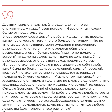
Девушки, милые, я вам так благодарна за то, что вы
откликнулись, у каждой своя история...И все они так похожи
болью от предательства....
Вчера вечером ехала домой с работы и даже почувствовала
какую-ту легкость от того, что его больше нет рядом... Что нет
угнетающего, тяготящего меня ожидания и неизменного
разочарования от того, что мне хочется обнять его,
расцеловать, а ему - бежать снова "куда-то по делам/на
встречи", куда же на самом деле - даже не хочу знать. Я не
разочаровываюсь от отсутствия секса, поцелуев и ласки.
Я снова потихоньку собираю и восстанавливаю себя такой,
какой была до брака - целеустремленной, сильной, веселой,
красивой, потихоньку во мне успокаивается истерика от
нехватки любимого человека... Мысль о том, как спокойно и
хладнокровно он ушел, и ушел явно не к маме в однокомнатную
квартирку, забрав стиральную машинку и огромный телевизор:)
Слушаю Scorpions - Wind of change, стараюсь замечать
природу, лето, жизнь вокруг...На работе столько людей, которым
я интересна, которые с удовольствием составят мне компанию,
едва узнают о моем несчастье...Восхищенные взгляды других
мужчин не прекращаются, комплименты лечат лучше любого
лекарства (хотя тенотен я все равно пью).