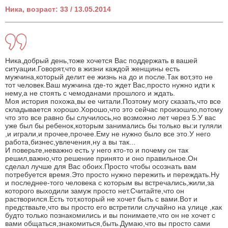
Ника, возраст: 33 / 13.05.2014
Ника,добрый день,тоже хочется Вас поддержать в вашей
ситуации.Говорят,что в жизни каждой женщины есть
мужчина,который делит ее жизнь на до и после.Так вот,это не
тот человек.Ваш мужчина где-то ждет Вас,просто нужно идти к
нему,а не стоять с чемоданами прошлого и ждать.
Моя история похожа,вы ее читали.Поэтому могу сказать,что все
складывается хорошо.Хорошо,что это сейчас произошло,потому
что это все равно бы случилось,но возможно лет через 5.У вас
уже был бы ребенок,которым занимались бы только вы:и гуляли
,и играли,и прочее,прочее.Ему не нужно было все это.У него
работа,бизнес,увлечения,ну а вы так...
И поверьте,неважно есть у него кто-то и почему он так
решил,важно,что решение принято и оно правильное.Он
сделал лучше для Вас обоих.Просто чтобы осознать вам
потребуется время.Это просто нужно пережить и переждать.Ну
и последнее-того человека с которым вы встречались,жили,за
которого выходили замуж просто нет.Считайте,что он
растворился.Есть тот,который не хочет быть с вами.Вот и
предстваьте,что вы просто его встретили случайно на улице ,как
будто только познакомились и вы понимаете,что он не хочет с
вами общаться,знакомиться,быть.Думаю,что вы просто сами