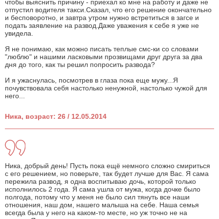
чтобы выяснить причину - приехал ко мне на работу и даже не
отпустил водителя такси.Сказал, что его решение окончательно
и бесповоротно, и завтра утром нужно встретиться в загсе и
подать заявление на развод.Даже уважения к себе я уже не
увидела.
Я не понимаю, как можно писать теплые смс-ки со словами
"люблю" и нашими ласковыми прозвищами друг друга за два
дня до того, как ты решил попросить развода?
И я ужаснулась, посмотрев в глаза пока еще мужу...Я
почувствовала себя настолько ненужной, настолько чужой для
него...
Ника, возраст: 26 / 12.05.2014
Ника, добрый день! Пусть пока ещё немного сложно смириться
с его решением, но поверьте, так будет лучше для Вас. Я сама
пережила развод, я одна воспитываю дочь, которой только
исполнилось 2 года. Я сама ушла от мужа, когда дочке было
полгода, потому что у меня не было сил тянуть все наши
отношения, наш дом, нашего малыша на себе. Наша семья
всегда была у него на каком-то месте, но уж точно не на