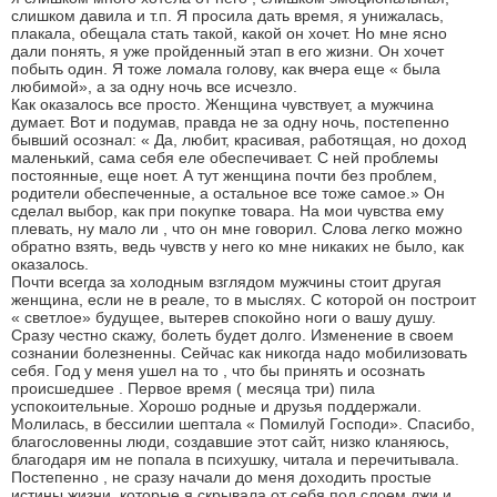
слишком давила и т.п. Я просила дать время, я унижалась,
плакала, обещала стать такой, какой он хочет. Но мне ясно
дали понять, я уже пройденный этап в его жизни. Он хочет
побыть один. Я тоже ломала голову, как вчера еще « была
любимой», а за одну ночь все исчезло.
Как оказалось все просто. Женщина чувствует, а мужчина
думает. Вот и подумав, правда не за одну ночь, постепенно
бывший осознал: « Да, любит, красивая, работящая, но доход
маленький, сама себя еле обеспечивает. С ней проблемы
постоянные, еще ноет. А тут женщина почти без проблем,
родители обеспеченные, а остальное все тоже самое.» Он
сделал выбор, как при покупке товара. На мои чувства ему
плевать, ну мало ли , что он мне говорил. Слова легко можно
обратно взять, ведь чувств у него ко мне никаких не было, как
оказалось.
Почти всегда за холодным взглядом мужчины стоит другая
женщина, если не в реале, то в мыслях. С которой он построит
« светлое» будущее, вытерев спокойно ноги о вашу душу.
Сразу честно скажу, болеть будет долго. Изменение в своем
сознании болезненны. Сейчас как никогда надо мобилизовать
себя. Год у меня ушел на то , что бы принять и осознать
происшедшее . Первое время ( месяца три) пила
успокоительные. Хорошо родные и друзья поддержали.
Молилась, в бессилии шептала « Помилуй Господи». Спасибо,
благословенны люди, создавшие этот сайт, низко кланяюсь,
благодаря им не попала в психушку, читала и перечитывала.
Постепенно , не сразу начали до меня доходить простые
истины жизни, которые я скрывала от себя под слоем лжи и