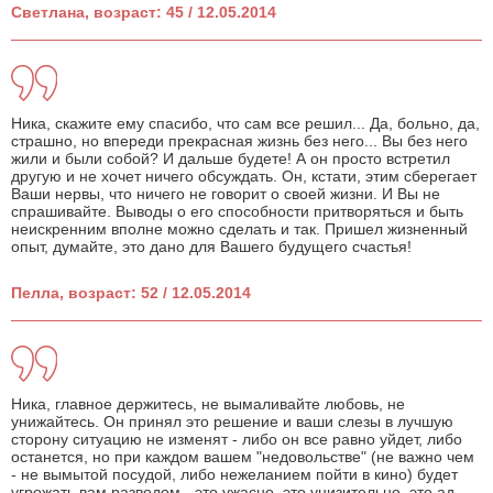
Светлана, возраст: 45 / 12.05.2014
Ника, скажите ему спасибо, что сам все решил... Да, больно, да,
страшно, но впереди прекрасная жизнь без него... Вы без него
жили и были собой? И дальше будете! А он просто встретил
другую и не хочет ничего обсуждать. Он, кстати, этим сберегает
Ваши нервы, что ничего не говорит о своей жизни. И Вы не
спрашивайте. Выводы о его способности притворяться и быть
неискренним вполне можно сделать и так. Пришел жизненный
опыт, думайте, это дано для Вашего будущего счастья!
Пелла, возраст: 52 / 12.05.2014
Ника, главное держитесь, не вымаливайте любовь, не
унижайтесь. Он принял это решение и ваши слезы в лучшую
сторону ситуацию не изменят - либо он все равно уйдет, либо
останется, но при каждом вашем "недовольстве" (не важно чем
- не вымытой посудой, либо нежеланием пойти в кино) будет
угрожать вам разводом - это ужасно, это унизительно, это ад.