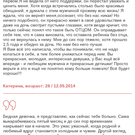
первом.Я не видела от него поддержки, он перестал уважать и
ценить меня. Хотя когда встречались столько было красивых
обещаний, я думала с этим мужчиной проживу всю жизнь! Я
ждала, что он вернёт меня,осознает, что без нас никак! Но
ничего подобного, он прекрасно живет в своё удовольствие и
даже на дочь смотрит пустыми глазами, хотя везде кричит, что
только сейчас понял что такое быть ОТЦОМ. Он оправдывает
себя тем, что я сама виновата, что оставила ребенка без отца,
что не вернулась к нему. Мне до сих пор тяжело, хотя прошло
1,5 года и обидно за дочь. Но нам без него лучше.
Я Вам всё это написала, чтобы вы понимали, что не надо
копаться в себе, а тем более унижаться перед ним. Вы
прекрасная, молодая, интересная девушка, у Вас ещё всё
впереди - и любящим мужчина и прекрасные детишки! Просто
верьте в это и ещё не понятно кому больше повезло! Всё будет
хорошо!!!
Катерина, возраст: 28 / 12.05.2014
Бедная девочка, я представляю, как сейчас тебе больно. Сама
выкарабкиваюсь пятый месяц и до сих пор временами
накрывает как в начале. Это ужас ужасный, когда родной и
любимый вдруг становится холодным и чужим. Другой взгляд,