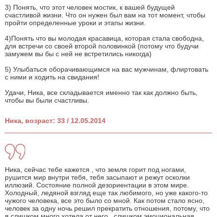
3) Понять, что этот человек мостик, к вашей будущей
счастливой жизни. Что он нужен был вам на тот момент, чтобы
пройти определенные уроки и этапы жизни.
4)Понять что вы молодая красавица, которая стала свободна,
для встречи со своей второй половинкой (потому что будучи
замужем вы бы с ней не встретились никогда)
5) Улыбаться оборачивающимся на вас мужчинам, флиртовать
с ними и ходить на свидания!
Удачи, Ника, все складывается именно так как должно быть,
чтобы вы были счастливы.
Ника, возраст: 33 / 12.05.2014
Ника, сейчас тебе кажется , что земля горит под ногами,
рушится мир внутри тебя, тебя засыпают и режут осколки
иллюзий. Состояние полной дезориентации в этом мире.
Холодный, ледяной взгляд еще так любимого, но уже какого-то
чужого человека, все это было со мной. Как потом стало ясно,
человек за одну ночь решил прекратить отношения, потому, что
я слишком много хотела от него , слишком эмоциональная,