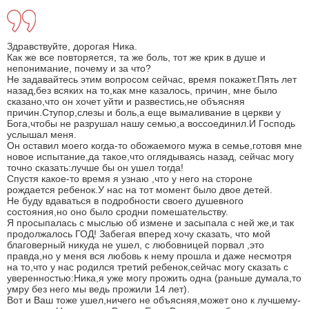
Здравствуйте, дорогая Ника.
Как же все повторяется, та же боль, тот же крик в душе и
непонимание, почему и за что?
Не задавайтесь этим вопросом сейчас, время покажет.Пять лет
назад,без всяких на то,как мне казалось, причин, мне было
сказано,что он хочет уйти и развестись,не объясняя
причин.Ступор,слезы и боль,а еще вымаливание в церкви у
Бога,чтобы не разрушал нашу семью,а воссоединил.И Господь
услышал меня.
Он оставил моего когда-то обожаемого мужа в семье,готовя мне
новое испытание,да такое,что оглядываясь назад, сейчас могу
точно сказать:лучше бы он ушел тогда!
Спустя какое-то время я узнаю ,что у него на стороне
рождается ребенок.У нас на тот момент было двое детей.
Не буду вдаваться в подробности своего душевного
состояния,но оно было сродни помешательству.
Я просыпалась с мыслью об измене и засыпала с ней же,и так
продолжалось ГОД! Забегая вперед хочу сказать, что мой
благоверный никуда не ушел, с любовницей порвал ,это
правда,но у меня вся любовь к нему прошла и даже несмотря
на то,что у нас родился третий ребенок,сейчас могу сказать с
уверенностью:Ника,я уже могу прожить одна (раньше думала,то
умру без него мы ведь прожили 14 лет).
Вот и Ваш тоже ушел,ничего не объясняя,может оно к лучшему-