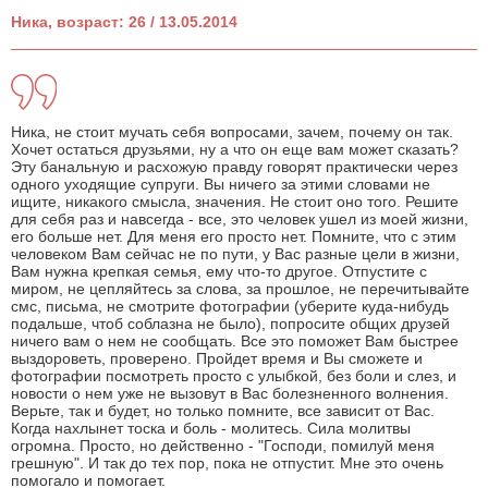
Ника, возраст: 26 / 13.05.2014
Ника, не стоит мучать себя вопросами, зачем, почему он так.
Хочет остаться друзьями, ну а что он еще вам может сказать?
Эту банальную и расхожую правду говорят практически через
одного уходящие супруги. Вы ничего за этими словами не
ищите, никакого смысла, значения. Не стоит оно того. Решите
для себя раз и навсегда - все, это человек ушел из моей жизни,
его больше нет. Для меня его просто нет. Помните, что с этим
человеком Вам сейчас не по пути, у Вас разные цели в жизни,
Вам нужна крепкая семья, ему что-то другое. Отпустите с
миром, не цепляйтесь за слова, за прошлое, не перечитывайте
смс, письма, не смотрите фотографии (уберите куда-нибудь
подальше, чтоб соблазна не было), попросите общих друзей
ничего вам о нем не сообщать. Все это поможет Вам быстрее
выздороветь, проверено. Пройдет время и Вы сможете и
фотографии посмотреть просто с улыбкой, без боли и слез, и
новости о нем уже не вызовут в Вас болезненного волнения.
Верьте, так и будет, но только помните, все зависит от Вас.
Когда нахлынет тоска и боль - молитесь. Сила молитвы
огромна. Просто, но действенно - "Господи, помилуй меня
грешную". И так до тех пор, пока не отпустит. Мне это очень
помогало и помогает.