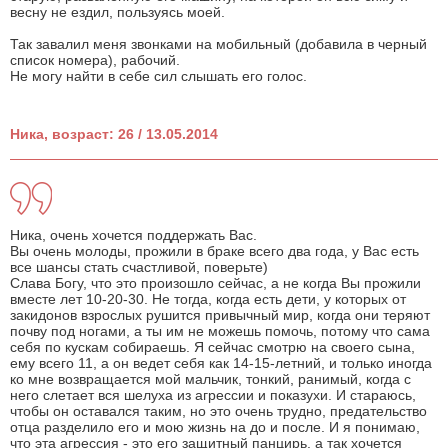
весну не ездил, пользуясь моей.
Так завалил меня звонками на мобильный (добавила в черный
список номера), рабочий.
Не могу найти в себе сил слышать его голос.
Ника, возраст: 26 / 13.05.2014
Ника, очень хочется поддержать Вас.
Вы очень молоды, прожили в браке всего два года, у Вас есть
все шансы стать счастливой, поверьте)
Слава Богу, что это произошло сейчас, а не когда Вы прожили
вместе лет 10-20-30. Не тогда, когда есть дети, у которых от
закидонов взрослых рушится привычный мир, когда они теряют
почву под ногами, а ты им не можешь помочь, потому что сама
себя по кускам собираешь. Я сейчас смотрю на своего сына,
ему всего 11, а он ведет себя как 14-15-летний, и только иногда
ко мне возвращается мой мальчик, тонкий, ранимый, когда с
него слетает вся шелуха из агрессии и показухи. И стараюсь,
чтобы он оставался таким, но это очень трудно, предательство
отца разделило его и мою жизнь на до и после. И я понимаю,
что эта агрессия - это его защитный панцирь, а так хочется