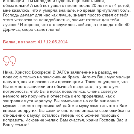
интонации...Ты молодая и будешь еще счастливой,
обязательно! А мой вот ушел от меня после 20 лет и от 4 детей,
мне казалось, что я умерла вначале, но время притупляет боль.
Господь делает для нас как лучше, значит просто отвел от тебя
этого человека за ненадобностью, значит готовит для тебя
лучшее! И хорошо, что это случилось сейчас, а не когда тебе 40.
Держись, скоро станет легче!
Белка, возраст: 41 / 12.05.2014
Ника, Христос Воскресе! В ЗАГСе заявление на развод не
подают, а только на заключение брака. Чего-то Ваш муж мальца
напутал, как и с ласковыми прозвищами. Такое ощущение, что
Вы немного занизили его обычный пьедестал, а у него уже
потребность, чтоб Вы в ногах повалялись. Очень советую
немного его проучить и отнестись к его проделкам, как к
заигравшемуся карапузу. Вы замечание на себе внимание
мужчин- вместо переживаний дайте и мужу заметить это к Вам
внимание других. Вы сами очень точно описали свои ошибки по
отношению к мужу, осталось теперь их с Божией помощью
исправить. Искренне желаю Вам счастья, храни Господь Вас и
Вашу семью!