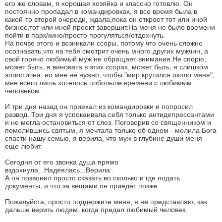
его же словам, я хорошая хозяйка и классно готовлю. Он
постоянно пропадал в командировках, я все время была в
какой-то второй очереди, ждала,пока он откроет тот или иной
бизнес,тот или иной проект завершит.На меня не было времени
пойти в парк/кино/просто прогуляться/отдохнуть.
На почве этого и возникали ссоры, потому что очень сложно
осознавать,что на тебя смотрит очень много других мужчин, а
свой горячо любимый муж не обращает внимания.Не спорю,
может быть, я виновата в этих ссорах, может быть, я слишком
эгоистична, но мне не нужно, чтобы "мир крутился около меня",
мне всего лишь хотелось побольше времени с любимым
человеком.
И три дня назад он приехал из командировки и попросил
развод. Три дня я успокаивала себя только антидепрессантами
и не могла остановиться от слез. Поговорив со священником и
помолившись святым, я мечтала только об одном - молила Бога
спасти нашу семью, я верила, что муж в глубине души меня
еще любит.
Сегодня от его звонка душа прямо
вздохнула...Надеялась...Верила..
А он позвонил просто сказать:во сколько и где подать
документы, и что за вещами он приедет позже.
Пожалуйста, просто поддержите меня, я не представляю, как
дальше верить людям, когда предал любимый человек.