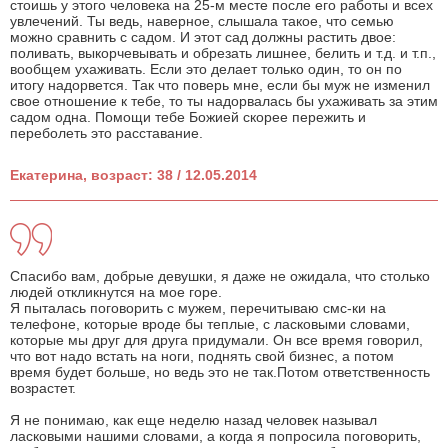
стоишь у этого человека на 25-м месте после его работы и всех
увлечений. Ты ведь, наверное, слышала такое, что семью
можно сравнить с садом. И этот сад должны растить двое:
поливать, выкорчевывать и обрезать лишнее, белить и т.д. и т.п.,
вообщем ухаживать. Если это делает только один, то он по
итогу надорвется. Так что поверь мне, если бы муж не изменил
свое отношение к тебе, то ты надорвалась бы ухаживать за этим
садом одна. Помощи тебе Божией скорее пережить и
переболеть это расставание.
Екатерина, возраст: 38 / 12.05.2014
Спасибо вам, добрые девушки, я даже не ожидала, что столько
людей откликнутся на мое горе.
Я пыталась поговорить с мужем, перечитываю смс-ки на
телефоне, которые вроде бы теплые, с ласковыми словами,
которые мы друг для друга придумали. Он все время говорил,
что вот надо встать на ноги, поднять свой бизнес, а потом
время будет больше, но ведь это не так.Потом ответственность
возрастет.
Я не понимаю, как еще неделю назад человек называл
ласковыми нашими словами, а когда я попросила поговорить,