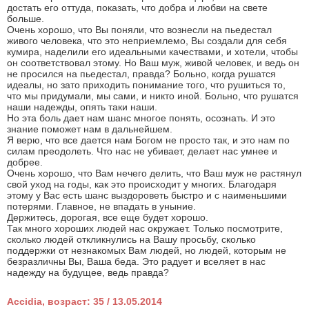
достать его оттуда, показать, что добра и любви на свете
больше.
Очень хорошо, что Вы поняли, что вознесли на пьедестал
живого человека, что это неприемлемо, Вы создали для себя
кумира, наделили его идеальными качествами, и хотели, чтобы
он соответствовал этому. Но Ваш муж, живой человек, и ведь он
не просился на пьедестал, правда? Больно, когда рушатся
идеалы, но зато приходить понимание того, что рушиться то,
что мы придумали, мы сами, и никто иной. Больно, что рушатся
наши надежды, опять таки наши.
Но эта боль дает нам шанс многое понять, осознать. И это
знание поможет нам в дальнейшем.
Я верю, что все дается нам Богом не просто так, и это нам по
силам преодолеть. Что нас не убивает, делает нас умнее и
добрее.
Очень хорошо, что Вам нечего делить, что Ваш муж не растянул
свой уход на годы, как это происходит у многих. Благодаря
этому у Вас есть шанс выздороветь быстро и с наименьшими
потерями. Главное, не впадать в уныние.
Держитесь, дорогая, все еще будет хорошо.
Так много хороших людей нас окружает. Только посмотрите,
сколько людей откликнулись на Вашу просьбу, сколько
поддержки от незнакомых Вам людей, но людей, которым не
безразличны Вы, Ваша беда. Это радует и вселяет в нас
надежду на будущее, ведь правда?
Accidia, возраст: 35 / 13.05.2014