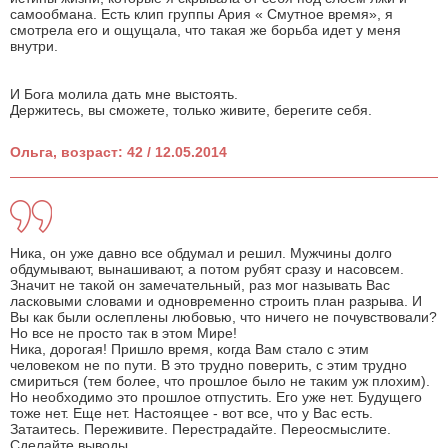
самообмана. Есть клип группы Ария « Смутное время», я
смотрела его и ощущала, что такая же борьба идет у меня
внутри.
И Бога молила дать мне выстоять.
Держитесь, вы сможете, только живите, берегите себя.
Ольга, возраст: 42 / 12.05.2014
Ника, он уже давно все обдумал и решил. Мужчины долго
обдумывают, вынашивают, а потом рубят сразу и насовсем.
Значит не такой он замечательный, раз мог называть Вас
ласковыми словами и одновременно строить план разрыва. И
Вы как были ослеплены любовью, что ничего не почувствовали?
Но все не просто так в этом Мире!
Ника, дорогая! Пришло время, когда Вам стало с этим
человеком не по пути. В это трудно поверить, с этим трудно
смириться (тем более, что прошлое было не таким уж плохим).
Но необходимо это прошлое отпустить. Его уже нет. Будущего
тоже нет. Еще нет. Настоящее - вот все, что у Вас есть.
Затаитесь. Переживите. Перестрадайте. Переосмыслите.
Сделайте выводы.