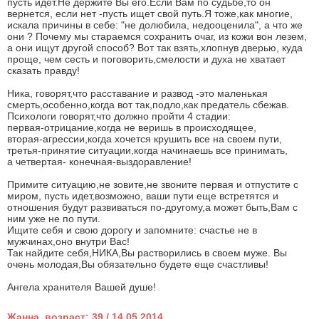
пусть идет.Не держите Вы его.Если Вам по судьбе,то он
вернется, если нет -пусть ищет свой путь.Я тоже,как многие,
искала причины в себе: "не долюбила, недооценила", а что же
они ? Почему мы стараемся сохранить очаг, из кожи вон лезем,
а они ищут другой способ? Вот так взять,хлопнув дверью, куда
проще, чем сесть и поговорить,смелости и духа не хватает
сказать правду!
Ника, говорят,что расставание и развод -это маленькая
смерть,особенно,когда вот так,подло,как предатель сбежав.
Психологи говорят,что должно пройти 4 стадии:
первая-отрицание,когда не веришь в происходящее,
вторая-агрессии,когда хочется крушить все на своем пути,
третья-принятие ситуации,когда начинаешь все принимать,
а четвертая- конечная-выздоравление!
Примите ситуацию,не зовите,не звоните первая и отпустите с
миром, пусть идет,возможно, ваши пути еще встретятся и
отношения будут развиваться по-другому,а может быть,Вам с
ним уже не по пути.
Ищите себя и свою дорогу и запомните: счастье не в
мужчинах,оно внутри Вас!
Так найдите себя,НИКА,Вы растворились в своем муже. Вы
очень молодая,Вы обязательно будете еще счастливы!
Ангела хранителя Вашей душе!
Жанна, возраст: 39 / 14.05.2014