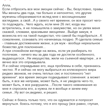
Алла,
Если отбросить все мои эмоции сейчас - Вы, безусловно, правы.
Мы женаты два года, так больно и непонятно, что другие
мужчины оборачиваются вслед мне с восхищенными
взглядами, а свой...А у своего нет времени, он все просит чего-
то подождать...Чего ждать, если мне 26 лет, когда мы
встретились, я не помышляла о замужестве, но он увлек меня
сказкой, словами, красивыми эмоциями...Выйдя замуж, я
вознесла его на такой пьедестал, что самой бы подобраться...К
сожалению, сознавать это начинаешь поздно. Я сделала семью
- главным достижением жизни, а уж муж - вообще нереальное
божество для поклонения...
А при спокойном взгляде на жизнь, если уж разбирать по
полочкам, - ничего мы за два года не достигли особенного,
выдающегося...Ни имущества, жили на съемной квартире...и я
вечно все это оправдывала.
Я и сейчас оправдываю его, ища проблемы в себе, признаюсь
честно. Я и сейчас не могу выбраться из иллюзорного мира
редких звонков, не очень теплых смс и постоянного "нет
времени". все время эмоции подкидывают сомнения: а может
быть, я все же неправа, может быть, я не увидела чего-то,
может быть, я все разрушила....После такого невнимания ко
мне я спросила его, а нужна ли я вообще и зачем ему
семья...Ну вот он,видимо, и решил.
Сейчас я боюсь только того, что он одумается и попросит
вернуться. боюсь потому, что я его прощу (все равно, глупая,