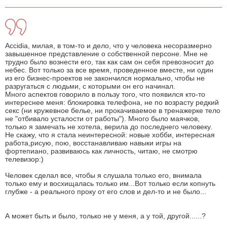
Accidia, милая, в том-то и дело, что у человека несоразмерно
завышенное представление о собственной персоне. Мне не
трудно было вознести его, так как сам он себя превозносит до
небес. Вот только за все время, проведенное вместе, ни один
из его бизнес-проектов не закончился нормально, чтобы не
разругаться с людьми, с которыми он его начинал.
Много аспектов говорило в пользу того, что появился кто-то
интереснее меня: блокировка телефона, не по возрасту редкий
секс (ни кружевное белье, ни прокачиваемое в тренажерке тело
не "отбивало усталости от работы"). Много было маячков,
только я замечать не хотела, верила до последнего человеку.
Не скажу, что я стала неинтересной: новые хобби, интересная
работа,рисую, пою, восстанавливаю навыки игры на
фортепиано, развиваюсь как личность, читаю, не смотрю
телевизор:)
Человек сделал все, чтобы я слушала только его, внимала
только ему и восхищалась только им...Вот только если копнуть
глубже - а реального проку от его слов и дел-то и не было...
А может быть и было, только не у меня, а у той, другой......?