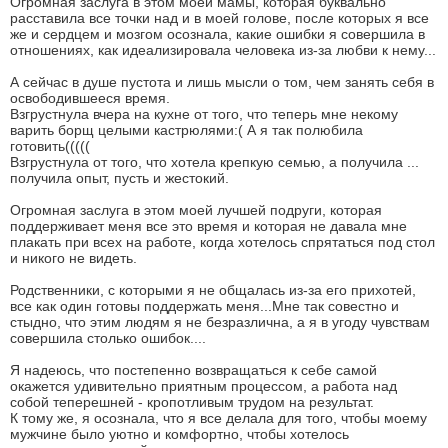
Огромная заслуга в этом моей мамы, которая буквально
расставила все точки над и в моей голове, после которых я все
же и сердцем и мозгом осознала, какие ошибки я совершила в
отношениях, как идеализировала человека из-за любви к нему...
А сейчас в душе пустота и лишь мысли о том, чем занять себя в
освободившееся время.
Взгрустнула вчера на кухне от того, что теперь мне некому
варить борщ целыми кастрюлями:( А я так полюбила
готовить(((((
Взгрустнула от того, что хотела крепкую семью, а получила ...
получила опыт, пусть и жестокий.
Огромная заслуга в этом моей лучшей подруги, которая
поддерживает меня все это время и которая не давала мне
плакать при всех на работе, когда хотелось спрятаться под стол
и никого не видеть.
Родственники, с которыми я не общалась из-за его прихотей,
все как один готовы поддержать меня...Мне так совестно и
стыдно, что этим людям я не безразлична, а я в угоду чувствам
совершила столько ошибок....
Я надеюсь, что постепенно возвращаться к себе самой
окажется удивительно приятным процессом, а работа над
собой теперешней - кропотливым трудом на результат.
К тому же, я осознала, что я все делала для того, чтобы моему
мужчине было уютно и комфортно, чтобы хотелось