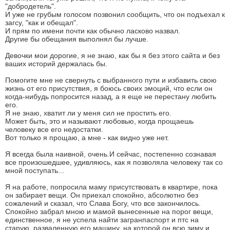
"добродетель".
И уже не грубым голосом позвонил сообщить, что он подъехал к
загсу, "как и обещал".
И прям по имени почти как обычно ласково назвал.
Другие бы обещания выполнял бы лучше.
Девочки мои дорогие, я не знаю, как бы я без этого сайта и без
ваших историй держалась бы.
Помогите мне не свернуть с выбранного пути и избавить свою
жизнь от его присутствия, я боюсь своих эмоций, что если он
когда-нибудь попросится назад, а я еще не перестану любить
его.
Я не знаю, хватит ли у меня сил не простить его.
Может быть, это и называют любовью, когда прощаешь
человеку все его недостатки.
Вот только я прощаю, а мне - как видно уже нет.
Я всегда была наивной, очень.И сейчас, постепенно сознавая
все произошедшее, удивляюсь, как я позволяла человеку так со
мной поступать...
Я на работе, попросила маму присутствовать в квартире, пока
он забирает вещи. Он приехал спокойно, абсолютно без
сожалений и сказал, что Слава Богу, что все закончилось.
Спокойно забрал мною и мамой вынесенные на порог вещи,
единственное, я не успела найти загранпаспорт и птс на
старую, разваленную его машину, на которой он всю зиму и