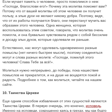
Если мучает память о человеке, просто помолимся о нем:
«Господи, благослови его!» Почему эта молитва поможет вам?
Потому что от вашей молитвы об этом человеке он получит
пользу, а злые духи не желают никому добра. Поэтому, видя,
что от их работы получается благо, они перестанут мучить вас
образами этого человека. Одна женщина, которая
воспользовалась этим советом, говорила, что молитва очень
помогла, и она буквально чувствовала рядом с собой бессилие
и досаду злых духов, которые одолевали ее раньше.
Естественно, нас могут одолевать одновременно разные
помыслы (нет ничего быстрее мысли), поэтому соединяться
могут и слова разных молитв: «Господи, помилуй этого
человека! Слава Тебе за всё!».
Молиться нужно непрерывно, до победы, пока нашествие
помыслов не прекратится, и на душе не воцарятся покой и
радость. Подробнее о том, как молиться, читайте на нашем
сайте.
10. Таинства Церкви
Еще одним способом избавления от этих сущностей являются
Таинства Церкви. В первую очередь, это конечно,
исповедь
.
Именно на исповеди, сокрушенно каясь в грехах, мы как будто