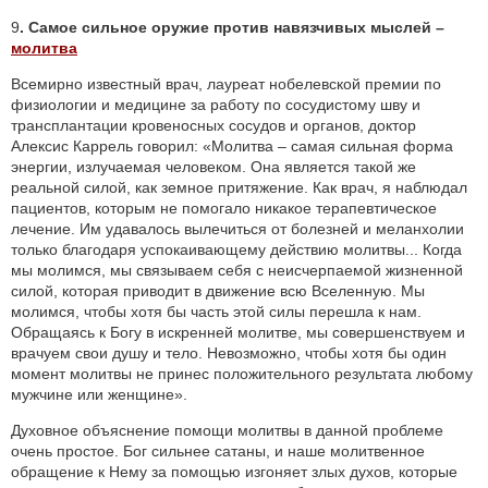
9
. Самое сильное оружие против навязчивых мыслей
–
молитва
Всемирно известный врач, лауреат нобелевской премии по
физиологии и медицине за работу по сосудистому шву и
трансплантации кровеносных сосудов и органов, доктор
Алексис Каррель говорил: «Молитва – самая сильная форма
энергии, излучаемая человеком. Она является такой же
реальной силой, как земное притяжение. Как врач, я наблюдал
пациентов, которым не помогало никакое терапевтическое
лечение. Им удавалось вылечиться от болезней и меланхолии
только благодаря успокаивающему действию молитвы... Когда
мы молимся, мы связываем себя с неисчерпаемой жизненной
силой, которая приводит в движение всю Вселенную. Мы
молимся, чтобы хотя бы часть этой силы перешла к нам.
Обращаясь к Богу в искренней молитве, мы совершенствуем и
врачуем свои душу и тело. Невозможно, чтобы хотя бы один
момент молитвы не принес положительного результата любому
мужчине или женщине».
Духовное объяснение помощи молитвы в данной проблеме
очень простое. Бог сильнее сатаны, и наше молитвенное
обращение к Нему за помощью изгоняет злых духов, которые