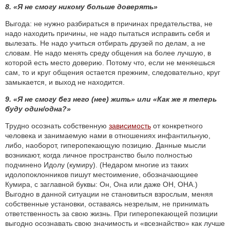
8. «Я не смогу никому больше доверять»
Выгода: не нужно разбираться в причинах предательства, не
надо находить причины, не надо пытаться исправить себя и
вылезать. Не надо учиться отбирать друзей по делам, а не
словам. Не надо менять среду общения на более лучшую, в
которой есть место доверию. Потому что, если не меняешься
сам, то и круг общения остается прежним, следовательно, круг
замыкается, и выход не находится.
9. «Я не смогу без него (нее) жить» или «Как же я теперь
буду один/одна?»
Трудно осознать собственную
зависимость
от конкретного
человека и занимаемую нами в отношениях инфантильную,
либо, наоборот, гиперопекающую позицию. Данные мысли
возникают, когда личное пространство было полностью
подчинено Идолу (кумиру). (Недаром многие из таких
идолопоклонников пишут местоимение, обозначающиее
Кумира, с заглавной буквы: Он, Она или даже ОН, ОНА.)
Выгодно в данной ситуации не становиться взрослым, меняя
собственные установки, оставаясь незрелым, не принимать
ответственность за свою жизнь. При гиперопекающей позиции
выгодно осознавать свою значимость и «всезнайство» как лучше