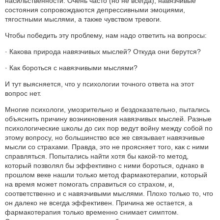
насильственности. Очень часто (но не всегда), навязчивые
состояния сопровождаются депрессивными эмоциями,
тягостными мыслями, а также чувством тревоги.
Чтобы победить эту проблему, нам надо ответить на вопросы:
· Какова природа навязчивых мыслей? Откуда они берутся?
· Как бороться с навязчивыми мыслями?
И тут выясняется, что у психологии точного ответа на этот
вопрос нет.
Многие психологи, умозрительно и бездоказательно, пытались
объяснить причину возникновения навязчивых мыслей. Разные
психологические школы до сих пор ведут войну между собой по
этому вопросу, но большинство все же связывает навязчивые
мысли со страхами. Правда, это не проясняет того, как с ними
справляться. Попытались найти хотя бы какой-то метод,
который позволял бы эффективно с ними бороться, однако в
прошлом веке нашли только метод фармакотерапии, который
на время может помогать справиться со страхом, и,
соответственно и с навязчивыми мыслями. Плохо только то, что
он далеко не всегда эффективен. Причина же остается, а
фармакотерапия только временно снимает симптом.