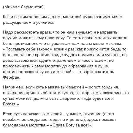
(Михаил Лермонтов).
Как и всяким хорошим делом, молитвой нужно заниматься с
рассуждением и усилием.
Надо рассмотреть врага, что он нам внушает, и направить
оружие молитвы ему навстречу. То есть слово молитвы должно
быть противоположно внушаемым нам навязчивым мыслям.
«Поставьте себе законом всякий раз, как приключится беда, то
есть нападение вражие в виде худого помысла или чувства, не
довольствоваться одним отражением и несогласием, но
присоединять к сему молитву до образования в душе
противоположных чувств и мыслей» – говорит святитель
Феофан.
Например, если суть навязчивых мыслей – ропот, гордыня,
нежелание принять обстоятельства, в которых мы оказались, то
сутью молитвы должно быть смирение: ««Да будет воля
Божия!»
Если суть навязчивых мыслей – уныние, отчаяние (а это
неизбежное следствие гордыни и ропота), здесь поможет
благодарная молитва – «Слава Богу за все!».