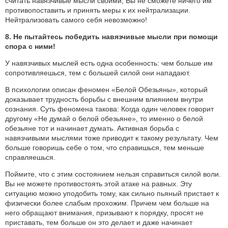
считать навязчивые мысли своими, Вы не сможете ничего им
противопоставить и принять меры к их нейтрализации.
Нейтрализовать самого себя невозможно!
8. Не пытайтесь победить навязчивые мысли при помощи
спора с ними!
У навязчивых мыслей есть одна особенность: чем больше им
сопротивляешься, тем с большей силой они нападают.
В психологии описан феномен «Белой Обезьяны», который
доказывает трудность борьбы с внешним влиянием внутри
сознания. Суть феномена такова: Когда один человек говорит
другому «Не думай о белой обезьяне», то именно о белой
обезьяне тот и начинает думать. Активная борьба с
навязчивыми мыслями тоже приводит к такому результату. Чем
больше говоришь себе о том, что справишься, тем меньше
справляешься.
Поймите, что с этим состоянием нельзя справиться силой воли.
Вы не можете противостоять этой атаке на равных. Эту
ситуацию можно уподобить тому, как сильно пьяный пристает к
физически более слабым прохожим. Причем чем больше на
него обращают внимания, призывают к порядку, просят не
приставать, тем больше он это делает и даже начинает