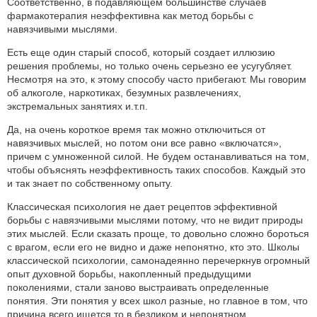
Соответственно, в подавляющем большинстве случаев
фармакотерапия неэффективна как метод борьбы с
навязчивыми мыслями.
Есть еще один старый способ, который создает иллюзию
решения проблемы, но только очень серьезно ее усугубляет.
Несмотря на это, к этому способу часто прибегают. Мы говорим
об алкоголе, наркотиках, безумных развлечениях,
экстремальных занятиях и.т.п.
Да, на очень короткое время так можно отключиться от
навязчивых мыслей, но потом они все равно «включатся»,
причем с умноженной силой. Не будем останавливаться на том,
чтобы объяснять неэффективность таких способов. Каждый это
и так знает по собственному опыту.
Классическая психология не дает рецептов эффективной
борьбы с навязчивыми мыслями потому, что не видит природы
этих мыслей. Если сказать проще, то довольно сложно бороться
с врагом, если его не видно и даже непонятно, кто это. Школы
классической психологии, самонадеянно перечеркнув огромный
опыт духовной борьбы, накопленный предыдущими
поколениями, стали заново выстраивать определенные
понятия. Эти понятия у всех школ разные, но главное в том, что
причина всего ищется то в безликом и непонятном