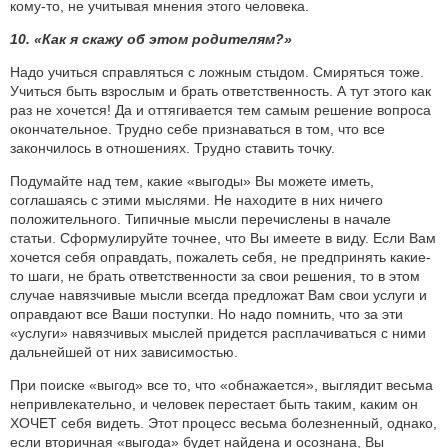
кому-то, не учитывая мнения этого человека.
10. «Как я скажу об этом родителям?»
Надо учиться справляться с ложным стыдом. Смиряться тоже.
Учиться быть взрослым и брать ответственность. А тут этого как
раз не хочется! Да и оттягивается тем самым решение вопроса
окончательное. Трудно себе признаваться в том, что все
закончилось в отношениях. Трудно ставить точку.
Подумайте над тем, какие «выгоды» Вы можете иметь,
соглашаясь с этими мыслями. Не находите в них ничего
положительного. Типичные мысли перечислены в начале
статьи. Сформулируйте точнее, что Вы имеете в виду. Если Вам
хочется себя оправдать, пожалеть себя, не предпринять какие-
то шаги, не брать ответственности за свои решения, то в этом
случае навязчивые мысли всегда предложат Вам свои услуги и
оправдают все Ваши поступки. Но надо помнить, что за эти
«услуги» навязчивых мыслей придется расплачиваться с ними
дальнейшей от них зависимостью.
При поиске «выгод» все то, что «обнажается», выглядит весьма
непривлекательно, и человек перестает быть таким, каким он
ХОЧЕТ себя видеть. Этот процесс весьма болезненный, однако,
если вторичная «выгода» будет найдена и осознана, Вы