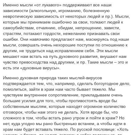
Именно мысли «от лукавого» поддерживают все наши
зависимости (алкогольную, игроманию, болезненную
невротическую зависимость от некоторых людей и пр.). Мысли,
которые мы принимаем ошибочно за свои, толкают людей к
самоубийствам, отчаянию, обидам, непрощению, зависти,
страстям, потакают гордости, нежеланию признавать свои
ошибки. Они навязчиво предлагают нам, маскируясь под наши
мысли, совершать очень нехорошие поступки по отношению к
другим, не трудиться над исправлением себя. Эти мысли
мешают нам встать на путь духовного развития, внушают нам
чувство превосходства над другими, и пр. Такие мысли – это и
есть эти «духовные вирусы».
Именно духовная природа таких мыслей-вирусов
подтверждается тем, что, например, сделать богоугодное дело,
помолиться, зайти в храм нам часто бывает тяжело. Мы
чувствуем внутреннее сопротивление, прикладываем очень
большие усилия для того, чтобы противостоять вроде бы
собственным мыслям, которые находят огромное количество
отговорок, чтобы нам этого не делать. Хотя вроде бы, что
сложного в том, чтобы встать рано утром и пойти в храм? Но
нет, куда угодно мы рано быстренько встанем, а чтобы идти в
храм нам будет вставать тяжело. По русской пословице: «Хоть
церковь и близко, да ходить склизко; а кабак далеконько, да