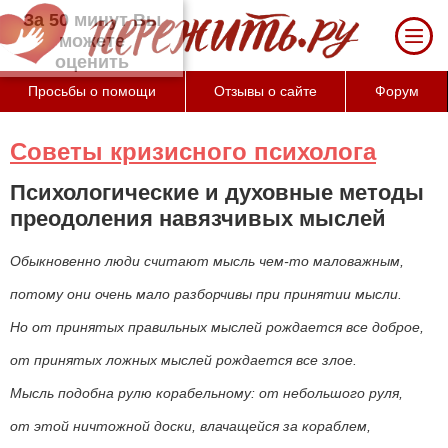
За 50 минут Вы можете оценить тяжесть
своего состояния и его психологические
причины (бесплатно)
Просьбы о помощи
Отзывы о сайте
Форум
Советы кризисного психолога
Психологические и духовные методы
преодоления навязчивых мыслей
Обыкновенно люди считают мысль чем-то маловажным,
потому они очень мало разборчивы при принятии мысли.
Но от принятых правильных мыслей рождается все доброе,
от принятых ложных мыслей рождается все злое.
Мысль подобна рулю корабельному: от небольшого руля,
от этой ничтожной доски, влачащейся за кораблем,