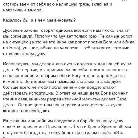
отстирываем от себя всю налипшую грязь, включая и
навязчивые мысли.
Казалось бы, а в чем мы виноваты?
Духовные законы говорят однозначно: если нам плохо, значит,
мы согрешили. Потому что мучает только грех. Те самые ропот
на ситуацию (а это не что иное как ропот против Бога или обида
на Него), уныние, обида на человека – всё это грехи, которые
отравляют нам душу.
Исповедуясь, мы делаем два очень полезных для нашей души
дела. Во-первых, мы принимаем на себя ответственность за
свое состояние и говорим себе и Богу, что постараемся его
изменить. Во-вторых, мы называем зло злом, а злые духи
больше всего не любят обличения – они предпочитают
действовать исподтишка. В ответ на наши дела Бог в момент
чтения священником разрешительной молитвы делает Свое
дело – Он прощает нам наши грехи и изгоняет злых духов,
которые нас осаждают.
Еще одним мощнейшим средством в борьбе за нашу душу
является причастие. Причащаясь Тела и Крови Христовой, мы
получаем благодатную силу бороться со злом в себе. «Эта