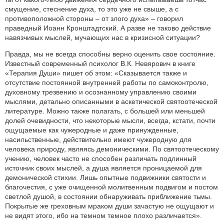
смущение, стеснение духа, то это уже не свыше, а с
противоположной стороны – от злого духа» – говорил
праведный Иоанн Кронштадтский. А разве не таково действие
навязчивых мыслей, мучающих нас в кризисной ситуации?
Правда, мы не всегда способны верно оценить свое состояние.
Известный современный психолог В.К. Невярович в книге
«Терапия Души» пишет об этом: «Сказывается также и
отсутствие постоянной внутренней работы по самоконтролю,
духовному трезвению и осознанному управлению своими
мыслями, детально описанными в аскетической святоотеческой
литературе. Можно также полагать, с большей или меньшей
долей очевидности, что некоторые мысли, всегда, кстати, почти
ощущаемые как чужеродные и даже принужденные,
насильственные, действительно имеют чужеродную для
человека природу, являясь демоническими. По святоотеческому
учению, человек часто не способен различать подлинный
источник своих мыслей, а душа является проницаемой для
демонической стихии. Лишь опытные подвижники святости и
благочестия, с уже очищенной молитвенным подвигом и постом
светлой душой, в состоянии обнаруживать приближение тьмы.
Покрытые же греховным мраком души зачастую не ощущают и
не видят этого, ибо на темном темное плохо различается».