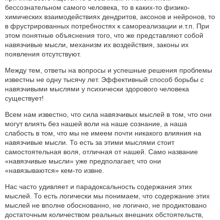
бессознательном самого человека, то в каких-то физико-
химических взаимодействиях дендритов, аксонов и нейронов, то
в фрустрированных потребностях к самореализации и.т.п. При
этом понятные объяснения того, что же представляют собой
навязчивые мысли, механизм их воздействия, законы их
появления отсутствуют.
Между тем, ответы на вопросы и успешные решения проблемы
известны не одну тысячу лет. Эффективный способ борьбы с
навязчивыми мыслями у психически здорового человека
существует!
Всем нам известно, что сила навязчивых мыслей в том, что они
могут влиять без нашей воли на наше сознание, а наша
слабость в том, что мы не имеем почти никакого влияния на
навязчивые мысли. То есть за этими мыслями стоит
самостоятельная воля, отличная от нашей. Само название
«навязчивые мысли» уже предполагает, что они
«навязываются» кем-то извне.
Нас часто удивляет и парадоксальность содержания этих
мыслей. То есть логически мы понимаем, что содержание этих
мыслей не вполне обоснованно, не логично, не продиктовано
достаточным количеством реальных внешних обстоятельств,