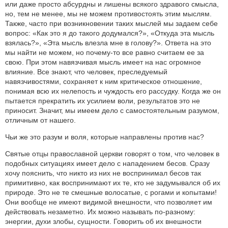
или даже просто абсурдны и лишены всякого здравого смысла,
но, тем не менее, мы не можем противостоять этим мыслям.
Также, часто при возникновении таких мыслей мы задаем себе
вопрос: «Как это я до такого додумался?», «Откуда эта мысль
взялась?», «Эта мысль влезла мне в голову?». Ответа на это
мы найти не можем, но почему-то все равно считаем ее за
свою. При этом навязчивая мысль имеет на нас огромное
влияние. Все знают, что человек, преследуемый
навязчивостями, сохраняет к ним критическое отношение,
понимая всю их нелепость и чуждость его рассудку. Когда же он
пытается прекратить их усилием воли, результатов это не
приносит. Значит, мы имеем дело с самостоятельным разумом,
отличным от нашего.
Чьи же это разум и воля, которые направлены против нас?
Святые отцы православной церкви говорят о том, что человек в
подобных ситуациях имеет дело с нападением бесов. Сразу
хочу пояснить, что никто из них не воспринимал бесов так
примитивно, как воспринимают их те, кто не задумывался об их
природе. Это не те смешные волосатые, с рогами и копытами!
Они вообще не имеют видимой внешности, что позволяет им
действовать незаметно. Их можно называть по-разному:
энергии, духи злобы, сущности. Говорить об их внешности