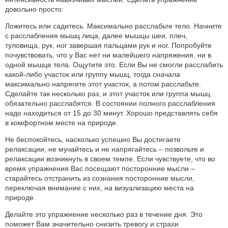
довольно просто:
Ложитесь или садитесь. Максимально расслабьте тело. Начните
с расслабления мышц лица, далее мышцы шеи, плеч,
туловища, рук, ног завершая пальцами рук и ног. Попробуйте
почувствовать, что у Вас нет ни малейшего напряжения, ни в
одной мышце тела. Ощутите это. Если Вы не смогли расслабить
какой-либо участок или группу мышц, тогда сначала
максимально напрягите этот участок, а потом расслабьте.
Сделайте так несколько раз, и этот участок или группа мышц
обязательно расслабятся. В состоянии полного расслабления
надо находиться от 15 до 30 минут. Хорошо представлять себя
в комфортном месте на природе.
Не беспокойтесь, насколько успешно Вы достигаете
релаксации, не мучайтесь и не напрягайтесь – позвольте и
релаксации возникнуть в своем темпе. Если чувствуете, что во
время упражнения Вас посещают посторонние мысли –
старайтесь отстранить из сознания посторонние мысли,
переключая внимание с них, на визуализацию места на
природе.
Делайте это упражнение несколько раз в течение дня. Это
поможет Вам значительно снизить тревогу и страхи