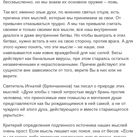
бессмысленно, но мы знаем их основное оружие – ложь.
Так вот, именно злые духи, по мнению святых отцов, есть
причина этих мыслей, которые мы принимаем за свои. От
привычек отказываться трудно. А мы так привыкли считать
своими и только своими все мысли, все наш внутренние
диалоги и даже внутренние битвы. Но чтобы выиграть в этих
битвах, нужно встать в них на свою сторону, против врага. А для
этого нужно понять, что эти мысли – не наши, они
навязываются нам извне враждебной для нас силой. Бесы
действуют как банальные вирусы, при этом стараясь остаться
незамеченными и нераспознанными. Причем действуют эти
сущности вне зависимости от того, верите Вы в них или не
верите.
Святитель Игнатий (Брянчанинов) так писал о природе этих
мыслей: «Духи злобы с такой хитростью ведут брань против
человека, что приносимые ими помыслы и мечтания душе
представляются как бы рождающимися в ней самой, а не от
чуждого ей злого духа, действующего и вместе старающегося
укрыться».
Критерий определения подлинного источника наших мыслей
очень прост. Если мысль лишает нас покоя, она от бесов. «Если
ты от какого-либо движения сердечного испытываешь тотчас