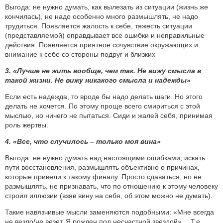
Выгода: не нужно думать, как вылезать из ситуации (жизнь же
кончилась), не надо особенно много размышлять, не надо
трудиться. Появляется жалость к себе, тяжесть ситуации
(представляемой) оправдывает все ошибки и неправильные
действия. Появляется приятное сочувствие окружающих и
внимание к себе со стороны подруг и близких
3. «Лучше не жить вообще, чем так. Не вижу смысла в
такой жизни. Не вижу никакого смысла и надежды»
Если есть надежда, то вроде бы надо делать шаги. Но этого
делать не хочется. По этому проще всего смириться с этой
мыслью, но ничего не пытаться. Сиди и жалей себя, принимая
роль жертвы.
4. «Все, что случилось – только моя вина»
Выгода: не нужно думать над настоящими ошибками, искать
пути восстановления, размышлять объективно о причинах,
которые привели к такому финалу. Просто сдаваться, но не
размышлять, не признавать, что по отношению к этому человеку
строил иллюзии (взяв вину на себя, об этом можно не думать).
Такие навязчивые мысли заменяются подобными: «Мне всегда
не везло/не везет, Я рожден под несчастной звездой»… Т.е.