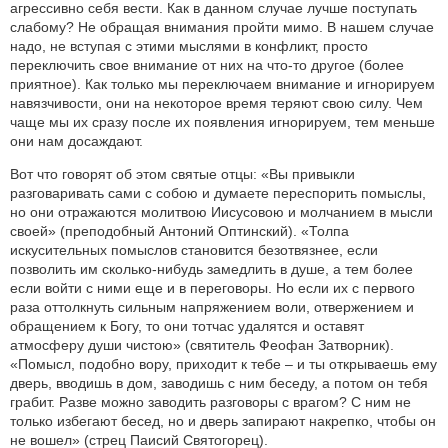
агрессивно себя вести. Как в данном случае лучше поступать
слабому? Не обращая внимания пройти мимо. В нашем случае
надо, не вступая с этими мыслями в конфликт, просто
переключить свое внимание от них на что-то другое (более
приятное). Как только мы переключаем внимание и игнорируем
навязчивости, они на некоторое время теряют свою силу. Чем
чаще мы их сразу после их появления игнорируем, тем меньше
они нам досаждают.
Вот что говорят об этом святые отцы: «Вы привыкли
разговаривать сами с собою и думаете переспорить помыслы,
но они отражаются молитвою Иисусовою и молчанием в мысли
своей» (преподобный Антоний Оптинский). «Толпа
искусительных помыслов становится безотвязнее, если
позволить им сколько-нибудь замедлить в душе, а тем более
если войти с ними еще и в переговоры. Но если их с первого
раза оттолкнуть сильным напряжением воли, отвержением и
обращением к Богу, то они тотчас удалятся и оставят
атмосферу души чистою» (святитель Феофан Затворник).
«Помысл, подобно вору, приходит к тебе – и ты открываешь ему
дверь, вводишь в дом, заводишь с ним беседу, а потом он тебя
грабит. Разве можно заводить разговоры с врагом? С ним не
только избегают бесед, но и дверь запирают накрепко, чтобы он
не вошел» (стрец Паисий Святогорец).