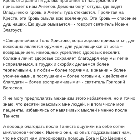
Кровь отстраняет и далеко прогоняет от нас демонов и
призывает к нам Ангелов. Демоны бегут оттуда, где видят
Владычнюю Кровь, а Ангелы туда стекаются. Пролитая на
Кресте, эта Кровь омыла всю вселенную. Эта Кровь — спасение
душ наших. Ею душа омывается» - говорит святитель Иоанн
Златоуст.
«Священнейшее Тело Христово, когда хорошо приемлется, для
воюющих является оружием, для удаляющихся от Бога –
возвращением, немощных укрепляет, здоровых веселит,
болезни лечит, здоровье сохраняет, благодаря ему мы легче
исправляемся, в трудах и скорбях делаемся более
терпеливыми, в любви – более горячими, в знании – более
утонченными, в послушании – более готовыми, к действиям
благодати – более восприимчивыми» - святитель Григорий
Богослов.
Я не могу предполагать механизм этого избавления, но я точно
знаю, что десятки знакомых мне людей, и в том числе мои
пациенты, избавились от навязчивых мыслей именно после
Таинств.
А вообще благодать после Таинств ощутили на себе сотни
миллионов человек. Именно они, их опыт, подсказывают нам,
что не стоит нам игнорировать помощь Бога и Его Церкви с