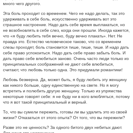
много чего другого.
Эта боль проходит со временем. Чего не надо делать, так это
удерживать в себе боль, искусственно удерживать вот это
страшное настроение. Надо дать себе время выплакаться, но
не возобновлять в себе слез, когда они прошли. Иногда кажется,
что «я буду любить тебя вечно, буду вечно плакать». Нет. Не
правда это. Естество человеческое таково, что со временем
слезы проходят, боль становится тише, тише, тише. И надо дать
себе право успокоиться. Надо дать себе право забыть боль. И
дать право себе влюбиться заново. Очень часто люди только из
принципиальных соображений не дают себе влюбиться,
считают, что любовь только одна. Это придумали романтики!
Любовь безмерна. Да, может быть, я буду любить эту женщину
как никого больше, одну единственную на свете. Но я могу
встретить и полюбить другую женщину. Только из упрямства
некоторые говорят себе: я не буду ни в кого влюбляться, потому
что я вот такой принципиальный и верный.
То, что вы сумели пережить, готовы ли вы удалить это из своей
жизни? Отказаться от этого опыта? От того, что вы пережили?
Разве это не ценность? За одного битого двух небитых дают.
Для меня это несомненно.