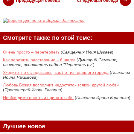
Предыдущая беседа
Следующая беседа
Версия для печати
Смотрите также по этой теме:
Очень просто – перетерпеть
(
Священник Илия Шугаев
)
Как пережить расставание – 6 шагов
(
Дмитрий Семеник,
психолог, основатель сайта "Пережить.ру"
)
Уходите, не оглядываясь, как Лот из горящего города
(
Психолог
Ирина Рахимова
)
Любовь Божия восполнит недостаток всякой другой любви
(
Протоиерей Игорь Гагарин
)
Необходимо понять и принять себя
(
Психолог Ирина Карпенко
)
Лучшее новое