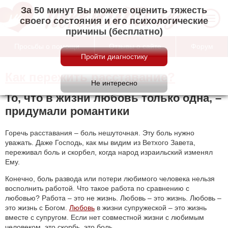
За 50 минут Вы можете оценить тяжесть
своего состояния и его психологические
причины (бесплатно)
Просьбы о помощи
Отзывы о сайте
Форум
Как пережить расставание?
То, что в жизни любовь только одна, –
придумали романтики
Горечь расставания – боль нешуточная. Эту боль нужно
уважать. Даже Господь, как мы видим из Ветхого Завета,
переживал боль и скорбел, когда народ израильский изменял
Ему.
Конечно, боль развода или потери любимого человека нельзя
восполнить работой. Что такое работа по сравнению с
любовью? Работа – это не жизнь. Любовь – это жизнь. Любовь –
это жизнь с Богом.
Любовь
в жизни супружеской – это жизнь
вместе с супругом. Если нет совместной жизни с любимым
человеком, это скорбь, это боль.