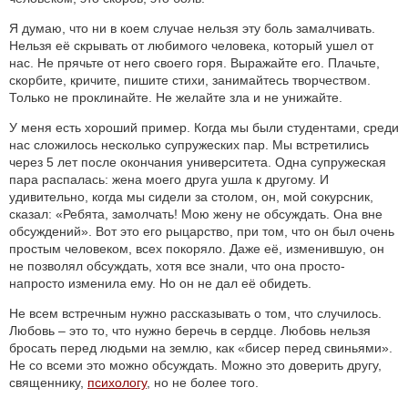
Я думаю, что ни в коем случае нельзя эту боль замалчивать.
Нельзя её скрывать от любимого человека, который ушел от
нас. Не прячьте от него своего горя. Выражайте его. Плачьте,
скорбите, кричите, пишите стихи, занимайтесь творчеством.
Только не проклинайте. Не желайте зла и не унижайте.
У меня есть хороший пример. Когда мы были студентами, среди
нас сложилось несколько супружеских пар. Мы встретились
через 5 лет после окончания университета. Одна супружеская
пара распалась: жена моего друга ушла к другому. И
удивительно, когда мы сидели за столом, он, мой сокурсник,
сказал: «Ребята, замолчать! Мою жену не обсуждать. Она вне
обсуждений». Вот это его рыцарство, при том, что он был очень
простым человеком, всех покоряло. Даже её, изменившую, он
не позволял обсуждать, хотя все знали, что она просто-
напросто изменила ему. Но он не дал её обидеть.
Не всем встречным нужно рассказывать о том, что случилось.
Любовь – это то, что нужно беречь в сердце. Любовь нельзя
бросать перед людьми на землю, как «бисер перед свиньями».
Не со всеми это можно обсуждать. Можно это доверить другу,
священнику,
психологу
, но не более того.