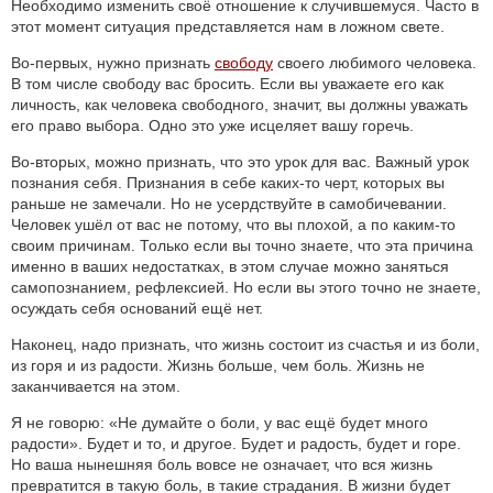
Необходимо изменить своё отношение к случившемуся. Часто в
этот момент ситуация представляется нам в ложном свете.
Во-первых, нужно признать
свободу
своего любимого человека.
В том числе свободу вас бросить. Если вы уважаете его как
личность, как человека свободного, значит, вы должны уважать
его право выбора. Одно это уже исцеляет вашу горечь.
Во-вторых, можно признать, что это урок для вас. Важный урок
познания себя. Признания в себе каких-то черт, которых вы
раньше не замечали. Но не усердствуйте в самобичевании.
Человек ушёл от вас не потому, что вы плохой, а по каким-то
своим причинам. Только если вы точно знаете, что эта причина
именно в ваших недостатках, в этом случае можно заняться
самопознанием, рефлексией. Но если вы этого точно не знаете,
осуждать себя оснований ещё нет.
Наконец, надо признать, что жизнь состоит из счастья и из боли,
из горя и из радости. Жизнь больше, чем боль. Жизнь не
заканчивается на этом.
Я не говорю: «Не думайте о боли, у вас ещё будет много
радости». Будет и то, и другое. Будет и радость, будет и горе.
Но ваша нынешняя боль вовсе не означает, что вся жизнь
превратится в такую боль, в такие страдания. В жизни будет