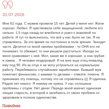
31.07.2026
Мне 62 года. С мужем прожили 15 лет. Детей у меня нет. Жили
хорошо. Любил. Я чувствовала себя защищенной, любила его
сильно. 1,5 года назад он влюбился и ушел к знакомой по
работе. И тут-то выяснилось, что всё у нас было не так. Я не
справляюсь. За это время он постоянно в поле зрения. Заходит
часто. Делится со мной своими проблемами - то ОНА его не
понимает, то обижает, то они решили расстаться. Иногда он
меня сравнивает с ней. Мол, какая же я хорошая, а она грубая
и хамка... Я человек нездоровый. И на мне еще отец-инвалид,
ему под 90. Из-за отца я не могу устроиться на нормальную
работу. Перебиваюсь случайными заработками. Бывший муж
помогает финансово, с какими-то делами – отвезти, помочь. Я
принимаю эту помощь, потому что не справляюсь.((( Я одинока.
Рядом нет никого. Я никому не нужна. У нас сплошные
проблемы с отцом. Нет денег. Передо мной маячит одинокая
нищая старость, в которой я загибаюсь от своих проблем со
здоровьем в полном одиночестве.
Подробнее