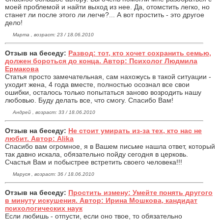
моей проблемой и найти выход из нее. Да, отомстить легко, но
станет ли после этого ли легче?... А вот простить - это другое
дело!
Марта , возраст: 23 / 18.06.2010
Отзыв на беседу:
Развод: тот, кто хочет сохранить семью,
должен бороться до конца. Автор: Психолог Людмила
Ермакова
Статья просто замечательная, сам нахожусь в такой ситуации -
уходит жена, 4 года вместе, полностью осознал все свои
ошибки, осталось только попытаться заново возродить нашу
любовью. Буду делать все, что смогу. Спасибо Вам!
Андрей , возраст: 33 / 18.06.2010
Отзыв на беседу:
Не стоит умирать из-за тех, кто нас не
любит. Автор: Alika
Спасибо вам огромное, я в Вашем письме нашла ответ, который
так давно искала, обязательно пойду сегодня в церковь.
Счастья Вам и побыстрее встретить своего человека!!!
Маруся , возраст: 36 / 18.06.2010
Отзыв на беседу:
Простить измену: Умейте понять другого
в минуту искушения. Автор: Ирина Мошкова, кандидат
психологических наук
Если любишь - отпусти, если оно твое, то обязательно