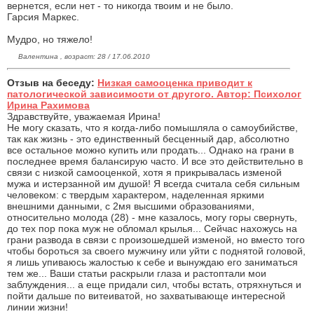
вернется, если нет - то никогда твоим и не было.
Гарсия Маркес.
Мудро, но тяжело!
Валентина , возраст: 28 / 17.06.2010
Отзыв на беседу:
Низкая самооценка приводит к
патологической зависимости от другого. Автор: Психолог
Ирина Рахимова
Здравствуйте, уважаемая Ирина!
Не могу сказать, что я когда-либо помышляла о самоубийстве,
так как жизнь - это единственный бесценный дар, абсолютно
все остальное можно купить или продать... Однако на грани в
последнее время балансирую часто. И все это действительно в
связи с низкой самооценкой, хотя я прикрывалась изменой
мужа и истерзанной им душой! Я всегда считала себя сильным
человеком: с твердым характером, наделенная яркими
внешними данными, с 2мя высшими образованиями,
относительно молода (28) - мне казалось, могу горы свернуть,
до тех пор пока муж не обломал крылья... Сейчас нахожусь на
грани развода в связи с произошедшей изменой, но вместо того
чтобы бороться за своего мужчину или уйти с поднятой головой,
я лишь упиваюсь жалостью к себе и вынуждаю его заниматься
тем же... Ваши статьи раскрыли глаза и растоптали мои
заблуждения... а еще придали сил, чтобы встать, отряхнуться и
пойти дальше по витеиватой, но захватывающе интересной
линии жизни!