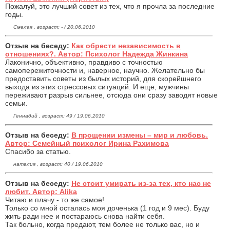
Пожалуй, это лучший совет из тех, что я прочла за последние
годы.
Смелая , возраст: - / 20.06.2010
Отзыв на беседу:
Как обрести независимость в
отношениях?. Автор: Психолог Надежда Жинкина
Лаконично, объективно, правдиво с точностью
самопережиточности и, наверное, научно. Желательно бы
предоставить советы из былых историй, для скорейшнего
выхода из этих стрессовых ситуаций. И еще, мужчины
переживают разрыв сильнее, отсюда они сразу заводят новые
семьи.
Геннадий , возраст: 49 / 19.06.2010
Отзыв на беседу:
В прощении измены – мир и любовь.
Автор: Семейный психолог Ирина Рахимова
Спасибо за статью.
наталия , возраст: 40 / 19.06.2010
Отзыв на беседу:
Не стоит умирать из-за тех, кто нас не
любит. Автор: Alika
Читаю и плачу - то же самое!
Только со мной осталась моя доченька (1 год и 9 мес). Буду
жить ради нее и постараюсь снова найти себя.
Так больно, когда предают, тем более не только вас, но и