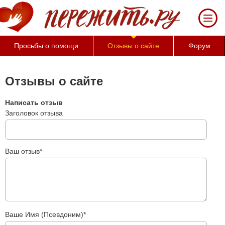
За 50 минут Вы можете
оценить тяжесть своего
состояния и его
психологические причины
Просьбы о помощи
Отзывы о сайте
Форум
(бесплатно)
Отзывы о сайте
Написать отзыв
Заголовок отзыва
Ваш отзыв*
Ваше Имя (Псевдоним)*