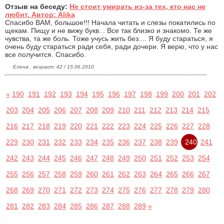
Отзыв на беседу:
Не стоит умирать из-за тех, кто нас не
любит. Автор: Alika
Спасибо ВАМ, большое!!! Начала читать и слезы покатились по
щекам. Пищу и не вижу букв... Все так близко и знакомо. Те же
чувства, та же боль. Тоже учусь жить без.... Я буду стараться, я
очень буду стараться ради себя, ради дочери. Я верю, что у нас
все получится. Спасибо.
Елена , возраст: 42 / 15.06.2010
«
190
191
192
193
194
195
196
197
198
199
200
201
202
203
204
205
206
207
208
209
210
211
212
213
214
215
216
217
218
219
220
221
222
223
224
225
226
227
228
229
230
231
232
233
234
235
236
237
238
239
240
241
242
243
244
245
246
247
248
249
250
251
252
253
254
255
256
257
258
259
260
261
262
263
264
265
266
267
268
269
270
271
272
273
274
275
276
277
278
279
280
281
282
283
284
285
286
287
288
289
»