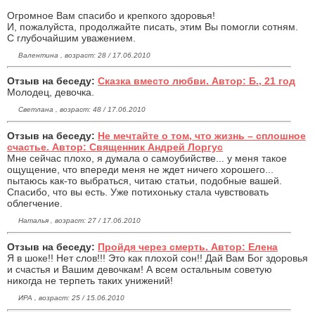
Огромное Вам спасибо и крепкого здоровья!
И, пожалуйста, продолжайте писать, этим Вы помогли сотням.
С глубочайшим уважением.
Валентина , возраст: 28 / 17.06.2010
Отзыв на беседу:
Сказка вместо любви. Автор: Б., 21 год
Молодец, девочка.
Светлана , возраст: 48 / 17.06.2010
Отзыв на беседу:
Не мечтайте о том, что жизнь – сплошное
счастье. Автор: Священник Андрей Лоргус
Мне сейчас плохо, я думала о самоубийстве... у меня такое
ощущение, что впереди меня не ждет ничего хорошего...
пытаюсь как-то выбраться, читаю статьи, подобные вашей.
Спасибо, что вы есть. Уже потихоньку стала чувствовать
облегчение.
Наталья , возраст: 27 / 17.06.2010
Отзыв на беседу:
Пройдя через смерть. Автор: Елена
Я в шоке!! Нет слов!!! Это как плохой сон!! Дай Вам Бог здоровья
и счастья и Вашим девочкам! А всем остальным советую
никогда не терпеть таких унижений!
ИРА , возраст: 25 / 15.06.2010