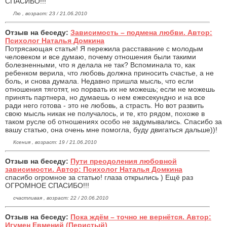
СПАСИБО!!!
Лю , возраст: 23 / 21.06.2010
Отзыв на беседу:
Зависимость – подмена любви. Автор:
Психолог Наталья Домкина
Потрясающая статья! Я пережила расставание с молодым
человеком и все думаю, почему отношения были такими
болезненными, что я делала не так? Вспоминала то, как
ребенком верила, что любовь должна приносить счастье, а не
боль, и снова думала. Недавно пришла мысль, что если
отношения тяготят, но порвать их не можешь; если не можешь
принять партнера, но думаешь о нем ежесекундно и на все
ради него готова - это не любовь, а страсть. Но вот развить
свою мысль никак не получалось, и те, кто рядом, похоже в
таком русле об отношениях особо не задумывались. Спасибо за
вашу статью, она очень мне помогла, буду двигаться дальше))!
Ксения , возраст: 19 / 21.06.2010
Отзыв на беседу:
Пути преодоления любовной
зависимости. Автор: Психолог Наталья Домкина
спасибо огромное за статью! глаза открылись ) Ещё раз
ОГРОМНОЕ СПАСИБО!!!
счастливая , возраст: 22 / 20.06.2010
Отзыв на беседу:
Пока ждём – точно не вернётся. Автор:
Игумен Евмений (Перистый)