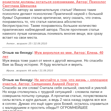
родители должны остаться союзниками. Автор: Психолог
Светлана Швецова
Спасибо автору за замечательную статью! Именно такие
психологи делают психологию Практичной наукой с большой
буквы! Оценивая статью критически, могу сказать, что очень
понравилось то, что статья написана абсолютно
беспристрастно. Также понравилось большое количество
практических наблюдений автора. После прочтения статьи
намного лучше начинаешь понимать многие вещи, все сразу
встает на свои места.
Антон , возраст: 25 / 22.06.2010
Отзыв на беседу:
Муж вернулся ко мне. Автор: Елена, 40
лет
Муж вчера тоже ушел от меня к другой женщине. Но спасибо
Вам за Вашу историю. Я буду молиться и верить.
Ирина , возраст: 44 года / 21.06.2010
Отзыв на беседу:
Не мечтайте о том, что жизнь – сплошное
счастье. Автор: Священник Андрей Лоргус
Спасибо за эти слова! Считала себя сильной, смелой и умелой.
Но когда столкнулась с трудной ситуацией - сложила лапки и
совершила попытку суицида. А прочитав статью, почувствовала
силы встать и идти дальше, а ведь 2 часа назад сидела вся вся
в соплях. Думаю это ещё один урок Божий, осталось справиться
с малодушием и простить обиды!!! ОГРОМНЕЙШЕЕ