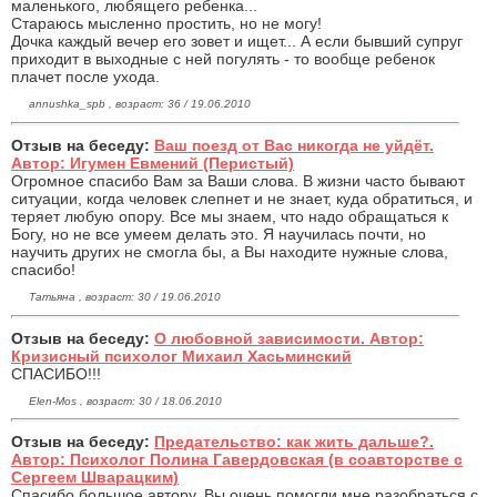
маленького, любящего ребенка...
Стараюсь мысленно простить, но не могу!
Дочка каждый вечер его зовет и ищет... А если бывший супруг
приходит в выходные с ней погулять - то вообще ребенок
плачет после ухода.
annushka_spb , возраст: 36 / 19.06.2010
Отзыв на беседу:
Ваш поезд от Вас никогда не уйдёт.
Автор: Игумен Евмений (Перистый)
Огромное спасибо Вам за Ваши слова. В жизни часто бывают
ситуации, когда человек слепнет и не знает, куда обратиться, и
теряет любую опору. Все мы знаем, что надо обращаться к
Богу, но не все умеем делать это. Я научилась почти, но
научить других не смогла бы, а Вы находите нужные слова,
спасибо!
Татьяна , возраст: 30 / 19.06.2010
Отзыв на беседу:
О любовной зависимости. Автор:
Кризисный психолог Михаил Хасьминский
СПАСИБО!!!
Elen-Mos , возраст: 30 / 18.06.2010
Отзыв на беседу:
Предательство: как жить дальше?.
Автор: Психолог Полина Гавердовская (в соавторстве с
Сергеем Шварацким)
Спасибо большое автору. Вы очень помогли мне разобраться с