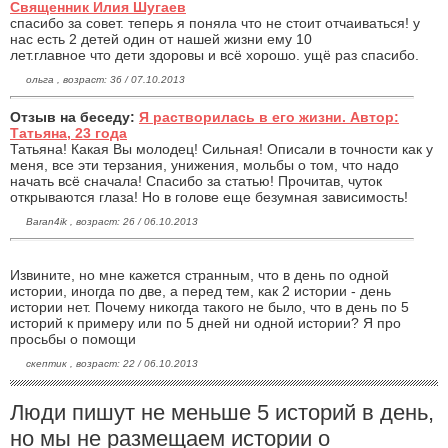
Священник Илия Шугаев
спасибо за совет. теперь я поняла что не стоит отчаиваться! у
нас есть 2 детей один от нашей жизни ему 10
лет.главное что дети здоровы и всё хорошо. ущё раз спасибо.
ольга , возраст: 36 / 07.10.2013
Отзыв на беседу:
Я растворилась в его жизни. Автор:
Татьяна, 23 года
Татьяна! Какая Вы молодец! Сильная! Описали в точности как у
меня, все эти терзания, унижения, мольбы о том, что надо
начать всё сначала! Спасибо за статью! Прочитав, чуток
открываются глаза! Но в голове еще безумная зависимость!
Baran4ik , возраст: 26 / 06.10.2013
Извините, но мне кажется странным, что в день по одной
истории, иногда по две, а перед тем, как 2 истории - день
истории нет. Почему никогда такого не было, что в день по 5
историй к примеру или по 5 дней ни одной истории? Я про
просьбы о помощи
скептик , возраст: 22 / 06.10.2013
Люди пишут не меньше 5 историй в день,
но мы не размещаем истории о