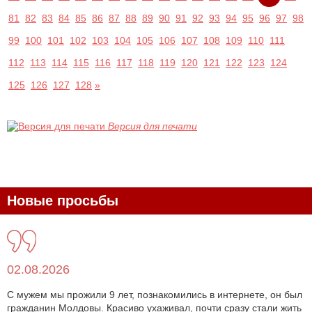
81
82
83
84
85
86
87
88
89
90
91
92
93
94
95
96
97
98
99
100
101
102
103
104
105
106
107
108
109
110
111
112
113
114
115
116
117
118
119
120
121
122
123
124
125
126
127
128
»
Версия для печати
Новые просьбы
02.08.2026
С мужем мы прожили 9 лет, познакомились в интернете, он был
гражданин Молдовы. Красиво ухаживал, почти сразу стали жить