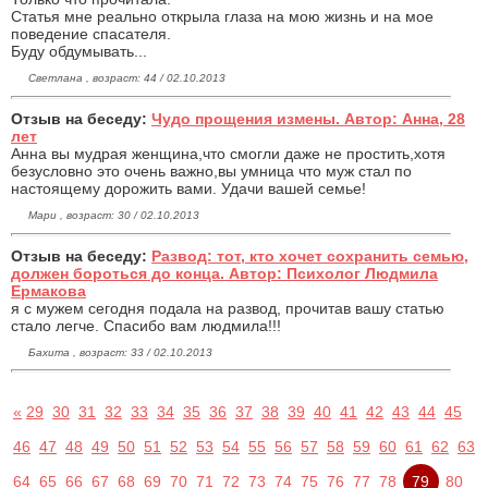
Статья мне реально открыла глаза на мою жизнь и на мое
поведение спасателя.
Буду обдумывать...
Светлана , возраст: 44 / 02.10.2013
Отзыв на беседу:
Чудо прощения измены. Автор: Анна, 28
лет
Анна вы мудрая женщина,что смогли даже не простить,хотя
безусловно это очень важно,вы умница что муж стал по
настоящему дорожить вами. Удачи вашей семье!
Мари , возраст: 30 / 02.10.2013
Отзыв на беседу:
Развод: тот, кто хочет сохранить семью,
должен бороться до конца. Автор: Психолог Людмила
Ермакова
я с мужем сегодня подала на развод, прочитав вашу статью
стало легче. Спасибо вам людмила!!!
Бахита , возраст: 33 / 02.10.2013
«
29
30
31
32
33
34
35
36
37
38
39
40
41
42
43
44
45
46
47
48
49
50
51
52
53
54
55
56
57
58
59
60
61
62
63
64
65
66
67
68
69
70
71
72
73
74
75
76
77
78
79
80