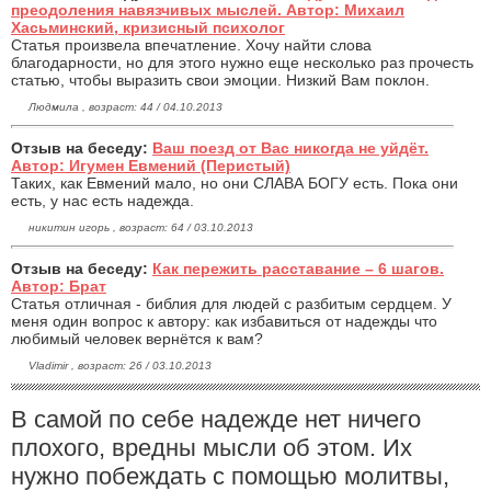
преодоления навязчивых мыслей. Автор: Михаил
Хасьминский, кризисный психолог
Статья произвела впечатление. Хочу найти слова
благодарности, но для этого нужно еще несколько раз прочесть
статью, чтобы выразить свои эмоции. Низкий Вам поклон.
Людмила , возраст: 44 / 04.10.2013
Отзыв на беседу:
Ваш поезд от Вас никогда не уйдёт.
Автор: Игумен Евмений (Перистый)
Таких, как Евмений мало, но они СЛАВА БОГУ есть. Пока они
есть, у нас есть надежда.
никитин игорь , возраст: 64 / 03.10.2013
Отзыв на беседу:
Как пережить расставание – 6 шагов.
Автор: Брат
Статья отличная - библия для людей с разбитым сердцем. У
меня один вопрос к автору: как избавиться от надежды что
любимый человек вернётся к вам?
Vladimir , возраст: 26 / 03.10.2013
В самой по себе надежде нет ничего
плохого, вредны мысли об этом. Их
нужно побеждать с помощью молитвы,