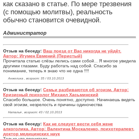
как сказано в статье. По мере трезвения
(с помощью молитвы), реальность
обычно становится очевидной.
Администратор
Отзыв на беседу:
Ваш поезд от Вас никогда не уйдёт.
Автор: Игумен Евмений (Перистый)
Прочитала статью слёзы лелись сами собой... Я многое увидила
другими глазами. Буду работать над собой. Спасибо за
понимание, теперь я знаю что не одна !!!!
Анжелика , возраст: 35 / 03.10.2013
Отзыв на беседу:
Семьи разбиваются об эгоизм. Автор:
Кризисный психолог Михаил Хасьминский
Спасибо большое. Очень понятно, доступно. Начинаешь видеть
свой эгоизм, незрелость и причины одиночества
Наталья , возраст: 43 / 02.10.2013
Отзыв на беседу:
Как не следует вести себя жене
алкоголика. Автор: Валентина Москаленко, психотерапевт,
доктор медицинских наук
Только что прочитала.