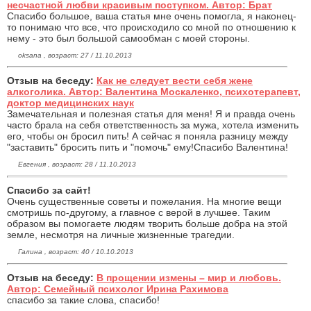
несчастной любви красивым поступком. Автор: Брат
Спасибо большое, ваша статья мне очень помогла, я наконец-
то понимаю что все, что происходило со мной по отношению к
нему - это был большой самообман с моей стороны.
oksana , возраст: 27 / 11.10.2013
Отзыв на беседу:
Как не следует вести себя жене
алкоголика. Автор: Валентина Москаленко, психотерапевт,
доктор медицинских наук
Замечательная и полезная статья для меня! Я и правда очень
часто брала на себя ответственность за мужа, хотела изменить
его, чтобы он бросил пить! А сейчас я поняла разницу между
"заставить" бросить пить и "помочь" ему!Спасибо Валентина!
Евгения , возраст: 28 / 11.10.2013
Спасибо за сайт!
Очень существенные советы и пожелания. На многие вещи
смотришь по-другому, а главное с верой в лучшее. Таким
образом вы помогаете людям творить больше добра на этой
земле, несмотря на личные жизненные трагедии.
Галина , возраст: 40 / 10.10.2013
Отзыв на беседу:
В прощении измены – мир и любовь.
Автор: Семейный психолог Ирина Рахимова
спасибо за такие слова, спасибо!