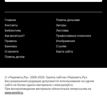
Главная
Помочь деньгами
Контакты
Авторы
Библиотека
Листовка
Как молиться?
Православные психологи
Правила
Изображения
Баннеры
Ссылки
О проекте
Карта сайта
Помочь делом
© «Пережить.Ру». 2006-2026. Группа сайтов «Пережить.Ру».
Без разрешения редакции допускается использование на одном
сайте не более одного материала с www.perejit.ru.
При воспроизведении материала обязательна гиперссылка на
www.perejit.ru