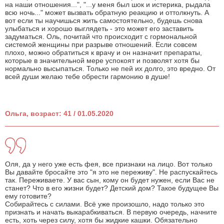
на наши отношения...", "...у меня был шок и истерика, рыдала
всю ночь..." может вызвать обратную реакцию и оттолкнуть. А
вот если ты научишься жить самостоятельно, будешь снова
улыбаться и хорошо выглядеть - это может его заставить
задуматься. Оль, почитай что происходит с гормональной
системой женщины при разрыве отношений. Если совсем
плохо, можно обратиться к врачу и он назначит препараты,
которые в значительной мере успокоят и позволят хотя бы
нормально высыпаться. Только не пей их долго, это вредно. От
всей души желаю тебе обрести гармонию в душе!
Ольга, возраст: 41 / 01.05.2020
Оля, да у него уже есть фея, все признаки на лицо. Вот только
Вы давайте бросайте это "я это не переживу". Не распускайтесь
так. Переживаете. У вас сын, кому он будет нужен, если Вас не
станет? Что в его жизни будет? Детский дом? Такое будущее Вы
ему готовите?
Собирайтесь с силами. Всё уже произошло, надо только это
признать и начать выкарабкиваться. В первую очередь, начните
есть, хоть через силу, хотя бы жидкие кашки. Обязательно