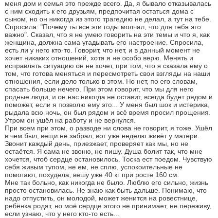
меня дом и семья это прежде всего. Да, я бывало отказывалась
с ним сходить к его друзьям, предпочитая остаться дома с
сыном, но он никогда из этого трагедию не делал, а тут на тебе.
Спросила: "Почему ты все эти годы молчал, что для тебя это
важно". Сказал, что я не умею говорить на эти темы и что я, как
женщина, должна сама угадывать его настроение. Спросила,
есть ли у него кто-то. Говорит, что нет, и в данный момент не
хочет никаких отношений, хотя я не особо верю. Менять и
исправлять ситуацию он не хочет, при том, что я сказала ему о
том, что готова меняться и пересмотреть свои взгляды на наши
отношения, если дело только в этом. Но нет, по его словам,
спасать больше нечего. При этом говорит, что мы для него
родные люди, и он нас никогда не оставит, всегда будет рядом и
поможет, если я позволю ему это... У меня был шок и истерика,
рыдала всю ночь, он был рядом и всё время просил прощения.
Утром он ушёл на работу и не вернулся.
При всем при этом, о разводе ни слова не говорит, я тоже. Ушёл
в чем был, вещи не забрал, вот уже неделю живёт у матери.
Звонит каждый день, приезжает, проверяет как мы, но не
остаётся. Я сама не звоню, не пишу. Душа болит так, что мне
хочется, чтоб сердце остановилось. Тоска ест поедом. Чувствую
себя живым тупом, не ем, не сплю, успокоительные не
помогают, похудела, вешу уже 40 кг при росте 160 см.
Мне так больно, как никогда не было. Люблю его сильно, жизнь
просто остановилась. Не знаю как быть дальше. Понимаю, что
надо отпустить, он молодой, может женится на ровестнице,
ребёнка родят, но моё сердце этого не принимает, не переживу,
если узнаю, что у него кто-то есть...