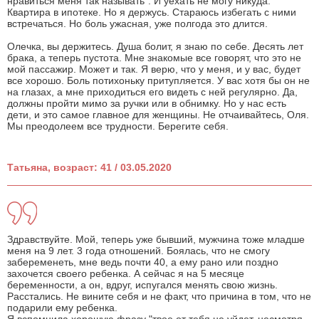
нравиться меня так называть". И уехать не могу никуда.
Квартира в ипотеке. Но я держусь. Стараюсь избегать с ними
встречаться. Но боль ужасная, уже полгода это длится.
Олечка, вы держитесь. Душа болит, я знаю по себе. Десять лет
брака, а теперь пустота. Мне знакомые все говорят, что это не
мой пассажир. Может и так. Я верю, что у меня, и у вас, будет
все хорошо. Боль потихоньку притупляется. У вас хотя бы он не
на глазах, а мне приходиться его видеть с ней регулярно. Да,
должны пройти мимо за ручки или в обнимку. Но у нас есть
дети, и это самое главное для женщины. Не отчаивайтесь, Оля.
Мы преодолеем все трудности. Берегите себя.
Татьяна, возраст: 41 / 03.05.2020
Здравствуйте. Мой, теперь уже бывший, мужчина тоже младше
меня на 9 лет. 3 года отношений. Боялась, что не смогу
забеременеть, мне ведь почти 40, а ему рано или поздно
захочется своего ребенка. А сейчас я на 5 месяце
беременности, а он, вдруг, испугался менять свою жизнь.
Расстались. Не вините себя и не факт, что причина в том, что не
подарили ему ребенка.