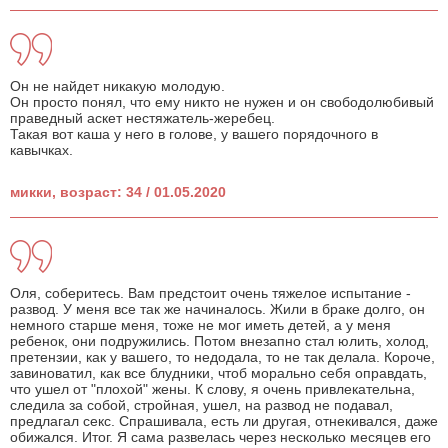
Он не найдет никакую молодую.
Он просто понял, что ему никто не нужен и он свободолюбивый
праведный аскет нестяжатель-жеребец.
Такая вот каша у него в голове, у вашего порядочного в
кавычках.
микки, возраст: 34 / 01.05.2020
Оля, соберитесь. Вам предстоит очень тяжелое испытание -
развод. У меня все так же начиналось. Жили в браке долго, он
немного старше меня, тоже не мог иметь детей, а у меня
ребенок, они подружились. Потом внезапно стал юлить, холод,
претензии, как у вашего, то недодала, то не так делала. Короче,
завиноватил, как все блудники, чтоб морально себя оправдать,
что ушел от "плохой" жены. К слову, я очень привлекательна,
следила за собой, стройная, ушел, на развод не подавал,
предлагал секс. Спрашивала, есть ли другая, отнекивался, даже
обижался. Итог. Я сама развелась через несколько месяцев его