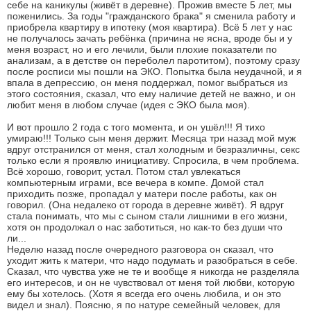
себе на каникулы (живёт в деревне). Прожив вместе 5 лет, мы
поженились. За годы "гражданского брака" я сменила работу и
приобрела квартиру в ипотеку (моя квартира). Всё 5 лет у нас
не получалось зачать ребёнка (причина не ясна, вроде бы и у
меня возраст, но и его лечили, были плохие показатели по
анализам, а в детстве он переболел паротитом), поэтому сразу
после росписи мы пошли на ЭКО. Попытка была неудачной, и я
впала в депрессию, он меня поддержал, помог выбраться из
этого состояния, сказал, что ему наличие детей не важно, и он
любит меня в любом случае (идея с ЭКО была моя).
И вот прошло 2 года с того момента, и он ушёл!!! Я тихо
умираю!!! Только сын меня держит. Месяца три назад мой муж
вдруг отстранился от меня, стал холодным и безразличны, секс
только если я проявлю инициативу. Спросила, в чем проблема.
Всё хорошо, говорит, устал. Потом стал увлекаться
компьютерным играми, все вечера в компе. Домой стал
приходить позже, пропадал у матери после работы, как он
говорил. (Она недалеко от города в деревне живёт). Я вдруг
стала понимать, что мы с сыном стали лишними в его жизни,
хотя он продолжал о нас заботиться, но как-то без души что
ли...
Неделю назад после очередного разговора он сказал, что
уходит жить к матери, что надо подумать и разобраться в себе.
Сказал, что чувства уже не те и вообще я никогда не разделяла
его интересов, и он не чувствовал от меня той любви, которую
ему бы хотелось. (Хотя я всегда его очень любила, и он это
видел и знал). Поясню, я по натуре семейный человек, для