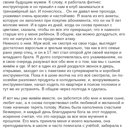
своим будущим мужем. К слову, я работала фитнес
инструктором и он пришёл к нам в клуб заниматься в
тренажёрный зал. И понеслось... Он не давал мне прохода,
ухаживал очень красиво и настойчиво. Я знала из его анкеты,
которую он заполнял при покупке абонемента, что он на 9 лет
моложе меня. И в один из дней, когда он снова приехал с
цветами, сказала, чтобы он все это прекращал, что я намного
старше его у меня ребёнок. В общем, как можно догадаться, его
это не напугало и он продолжил атаку.
Немного о нем. Муж мой, не смотря на свои годы, выглядит
достаточно взрослым и зрелым морально, так как в его семье
рано умер отец, и он в 17 лет стал опорой для своей матери и
младшего брата. Я долго сопротивлялась его ухаживаниям, он
в свою очередь разузнал все обо мне и о том, как мы с сыном
живём и где. И вот в один из дней раздался звонок в дверь,
открываю, заходит он с пакетами из супермаркета и коробкой
инструментов. Пока я в шоке молча на это всё смотрела, он по-
хозяйки разложил продукты в холодильнике, и, вооружившись
инструментами, начал ходить по квартире в поиске поломок и
тут же их устранять. В общем через полгода я сдалась.
И вот мы уже живём вместе, он заботится обо мне и моем сыне,
любит нас, а я снова почувствовал себя любимой и желанной и
тоже начинаю терять голову. Жизнь была наполнена счастьем
безмерно, я каждый день благодарила бога за этот подарок,
искренне считая, что это награда за все мои мучения в
прошлом. Его мать приняла меня и моего мальчика, она
преподаватель в школе и часто помогала с учёбой, забирала к