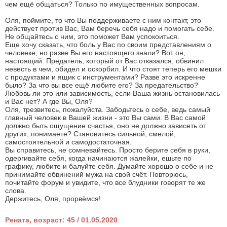
чем ещё общаться? Только по имущественных вопросам.
Оля, поймите, то что Вы поддерживаете с ним контакт, это
действует против Вас, Вам беречь себя надо и помогать себе.
Не общайтесь с ним, это поможет Вам успокоиться.
Еще хочу сказать, что боль у Вас по своим представлениям о
человеке, но разве Вы его настоящего знали? Вот он,
настоящий. Предатель, который от Вас отказался, обвинил
невесть в чем, обидел и оскорбил. И что стоят теперь его мешки
с продуктами и ящик с инструментами? Разве это искренне
было? За что вы все ещё любите его? За предательство?
Любовь ли это или зависимость, если Ваша жизнь остановилась
и Вас нет? А где Вы, Оля?
Оля, трезвитесь, пожалуйста. Забодьтесь о себе, ведь самый
главный человек в Вашей жизни - это Вы сами. В Вас самой
должно быть ощущение счастья, оно не должно зависеть от
других, понимаете? Становитесь сильной, смелой,
самостоятельной и самодостаточная.
Вы справитесь, не сомневайтесь. Просто берите себя в руки,
одергивайте себя, когда начинаются жалейки, ешьте по
графику, любите и балуйте себя. Думайте хорошо о себе и не
принимайте обвинений мужа на свой счёт. Повторюсь,
почитайте форум и увидите, что все блудники говорят те же
слова.
Держитесь, Оля, прорвёмся!
Рената, возраст: 45 / 01.05.2020