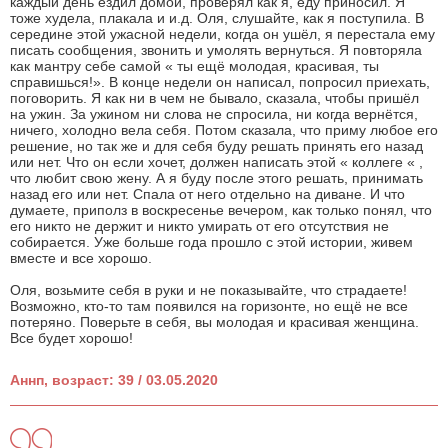
каждый день ездил домой, проверял как я, еду приносил. Я
тоже худела, плакала и и.д. Оля, слушайте, как я поступила. В
середине этой ужасной недели, когда он ушёл, я перестала ему
писать сообщения, звонить и умолять вернуться. Я повторяла
как мантру себе самой « ты ещё молодая, красивая, ты
справишься!». В конце недели он написал, попросил приехать,
поговорить. Я как ни в чем не бывало, сказала, чтобы пришёл
на ужин. За ужином ни слова не спросила, ни когда вернётся,
ничего, холодно вела себя. Потом сказала, что приму любое его
решение, но так же и для себя буду решать принять его назад
или нет. Что он если хочет, должен написать этой « коллеге « ,
что любит свою жену. А я буду после этого решать, принимать
назад его или нет. Спала от него отдельно на диване. И что
думаете, приполз в воскресенье вечером, как только понял, что
его никто не держит и никто умирать от его отсутствия не
собирается. Уже больше года прошло с этой истории, живем
вместе и все хорошо.
Оля, возьмите себя в руки и не показывайте, что страдаете!
Возможно, кто-то там появился на горизонте, но ещё не все
потеряно. Поверьте в себя, вы молодая и красивая женщина.
Все будет хорошо!
Аннп, возраст: 39 / 03.05.2020