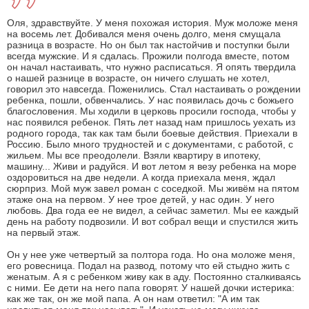
Оля, здравствуйте. У меня похожая история. Муж моложе меня
на восемь лет. Добивался меня очень долго, меня смущала
разница в возрасте. Но он был так настойчив и поступки были
всегда мужские. И я сдалась. Прожили полгода вместе, потом
он начал настаивать, что нужно расписаться. Я опять твердила
о нашей разнице в возрасте, он ничего слушать не хотел,
говорил это навсегда. Поженились. Стал настаивать о рождении
ребенка, пошли, обвенчались. У нас появилась дочь с божьего
благословения. Мы ходили в церковь просили господа, чтобы у
нас появился ребенок. Пять лет назад нам пришлось уехать из
родного города, так как там были боевые действия. Приехали в
Россию. Было много трудностей и с документами, с работой, с
жильем. Мы все преодолели. Взяли квартиру в ипотеку,
машину... Живи и радуйся. И вот летом я везу ребенка на море
оздоровиться на две недели. А когда приехала меня, ждал
сюрприз. Мой муж завел роман с соседкой. Мы живём на пятом
этаже она на первом. У нее трое детей, у нас один. У него
любовь. Два года ее не видел, а сейчас заметил. Мы ее каждый
день на работу подвозили. И вот собрал вещи и спустился жить
на первый этаж.
Он у нее уже четвертый за полтора года. Но она моложе меня,
его ровесница. Подал на развод, потому что ей стыдно жить с
женатым. А я с ребенком живу как в аду. Постоянно сталкиваясь
с ними. Ее дети на него папа говорят. У нашей дочки истерика:
как же так, он же мой папа. А он нам ответил: "А им так