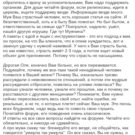
обратитесь к врачу за успокоительными, Вам надо поддержать
организм. Для души читайте форум, если религиозны, идите в
церковь, ищите поддержку везде. Информации везде много.
Муж Ваш страстный человек, есть хорошая статья на сайте. И
безответственный, хоть и в быту Вам помогал. Но быт бытом, а
ответственность за семью где? Поигрался, надоело, ушёл,
нашёл другую игрушку. Где тут Мужчина?
А пакеты с едой и ящик с инструментами - это его подход к вам,
он просек, на что Вы клюнете, что в опеке нуждаетесь, вот и
закинул удочку с нужной наживкой. У него к Вам страсть была,
но как известно, страсть живёт 2-3 года, а потом ищет новый
объект для приложения. Потому что страсть не насыщаема.
Дорогая Оля, конечно Вам больно, но все переживается.
Подумайте, почему же все-таки такой ненадёжный человек
появился в Вашей жизни? Почему Вы, изначально трезво
рассуждали о невозможности отношений, а потом эти мудрые
рассуждения отбросили, повелись на уловки ловеласа? Вы
хорошо узнали человека, узнали его прошлое, как и почему он
расставался с другими женщинами? Понимаете, Вам нужно
сейчас переосмыслить весь свой опыт, найти ошибки, но
реальные, а не те, о которых плетет сейчас Ваш муж. Это песнь
всех блудником, надо ведь как-то совесть свою глушить.
Почитайте форум, его поведение очень классическое.
И ответы на все свои вопросы найдёте на форуме. Читайте его
обязательно, и никогда не сдавайтесь.
А про мужа скажу так: блокируйте его везде, не общайтесь, как
говорится "умерла так умерла". Он все сказал, Вы не нужны, о