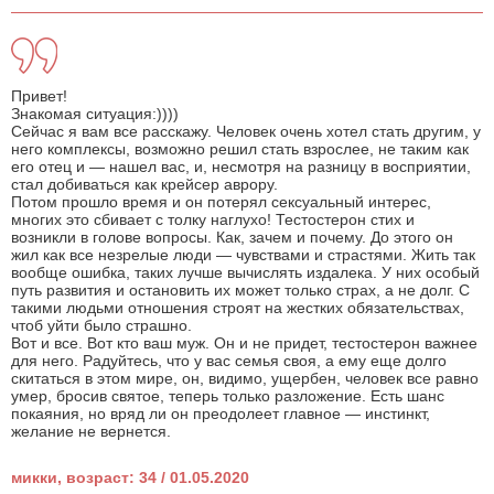
Привет!
Знакомая ситуация:))))
Сейчас я вам все расскажу. Человек очень хотел стать другим, у
него комплексы, возможно решил стать взрослее, не таким как
его отец и — нашел вас, и, несмотря на разницу в восприятии,
стал добиваться как крейсер аврору.
Потом прошло время и он потерял сексуальный интерес,
многих это сбивает с толку наглухо! Тестостерон стих и
возникли в голове вопросы. Как, зачем и почему. До этого он
жил как все незрелые люди — чувствами и страстями. Жить так
вообще ошибка, таких лучше вычислять издалека. У них особый
путь развития и остановить их может только страх, а не долг. С
такими людьми отношения строят на жестких обязательствах,
чтоб уйти было страшно.
Вот и все. Вот кто ваш муж. Он и не придет, тестостерон важнее
для него. Радуйтесь, что у вас семья своя, а ему еще долго
скитаться в этом мире, он, видимо, ущербен, человек все равно
умер, бросив святое, теперь только разложение. Есть шанс
покаяния, но вряд ли он преодолеет главное — инстинкт,
желание не вернется.
микки, возраст: 34 / 01.05.2020