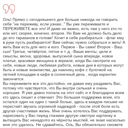
Оль! Прямо с сегодняшнего дня больше никогда не говорить
себе "не переживу, если узнаю.." Вы уже переживаете и
ПЕРЕЖИВЕТЕ все это! И даже не важно, есть там у него кто-то
или нет, скорее, конечно, второе. Но Вам не должно быть дело
до его тараканов в голове! Хочет в себе разбираться - флаг ему
в руки пусть разбирается! Вам сейчас нужно собраться и жить! А
жить Вам есть для чего и кого. Первое - Вы сами! Второе - Ваш
сын! Третье, четвёртое, пятое и т. д..-Ваши мечты, цели и
смыслы, весна, здоровье, выпускной сына впереди, новое
платье, красивая женщина в зеркале, когда Вы смотрите на
себя, новые люди, любимая работа, новые дни в которых могут
быть и новые знакомства, да наконец кофе с булочкой на
летней площадке в кафе в солнечный день , когда карантин
закончится.
Вы переживете все это достойно, не давая ему раздавить Вас,
потому что чувствуется, что Вы внутри сильная и очень
хорошая. Я уже давно попала на этот сайт, и я благодарна всем
кто здесь пишет и отвечает. Это большая поддержка всем, кто
остался один на один с такой болью, здесь в каждом письме не
перестаёт звучать огромной надеждой - после этой боли есть
другая счастливая жизнь. Мне очень хотелось Вас поддержать,
нарисовать у Вас перед глазами другую светлую картинку и
вытащить Вас ненадолго из чёрноты мыслей, не знаю насколько
мне это удалось. Не сдавайтесь, Оль, Вы обязательно сможете