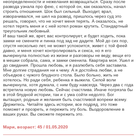
неопределенности и нежелания возвращаться. Сразу после
развода узнала про фею, с которой он, как оказалось, начал
строить отношения. Шок был сильный. Выходит, врал,
изворачивался, не шел на развод, пришлось через суд это
решать, говорил, что не хочет меня терять. А оказалось, не
хотел терять меня и с ней хотел роман крутить. Стандартный
треугольник любовный.
И ваш такой же, врет, вас контролирует, и будет ходить, пока
замки не смените и пинка под зад не дадите. Мой до сих пор,
спустя несколько лет, не может успокоится, живет с той феей
давно, и меня хочет контролировать и секса, но я его
вычеркнула полностью из жизни и разговоры не веду, вещи его
в мешки собрала, сама, и замки сменила. Квартира моя. Ушел и
до свидания. Прошла любовь, и я разлюбить себя заставила.
Мне долгие страдания ни к чему. А я достойна любви, а не
объедков с чужого блудного стола. Было больно, жить не
хотелось. Но ради себя, ребенка я выжила. Силой воли
вычеркнула, хотя думала, с ним буду навсегда. Через два с года
встретила новую любовь. Сейчас счастлива. Иначе погрязла бы
в этой блудной истории, так и с ума сойти недолго. Бог
вытащил, родные и желания быть счастливой вопреки всему.
Держитесь. Читайте здесь истории, все подряд, это тоже
поможет и прозреть, и пережить эту боль. Выздоровление в
ваших руках. Вы сможете пережить это.
Мари, возраст: 45 / 01.05.2020