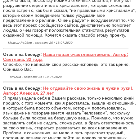
должна была, поскольку помимо отличных советов, я получил
разрушение стереотипов о христианстве , которые сложились
после встреч с, как бы я сказал, "не правильными христианами",
которые своим поведением только ухудшали моё
представление о религии. Очень радует и воодушевляет то, что
весь этот проект, сообщество сайтов, действительно помогает
людям, о чём говорит положительная статистика результатов
оказанной помощи. Хочется сказать спасибо этому проекту.
Максим Рейдер , возраст: 20 / 18.07.2020
Отзыв на беседу:
Наша новая счастливая жизнь. Автор:
Светлана, 32 года
Спасибо, что написали свой рассказ-исповедь, это так ценно.
Обнимаю Вас.
Татьяна , возраст: 36 / 10.07.2020
Отзыв на беседу:
Не отдавайте свою жизнь в чужие руки!.
Автор: Алексия, 27 лет
Я прям увидела себя в Вашем рассказе, только несколько дней
прошло, с того момента, как я рассталась, вышла из отношений,
в которых была просто объектом, которым попользовались,
язык даже не поворачивается назвать "человеком", поскольку
больше была похожа на бездушную вещь. Понимаю, что нужно
заставлять себя не сидеть, сложа руки, а брать ответственность
за свою жизнь, стараться развиваться во всех направлениях.
Проблем, к сожалению, не мало и путь предстоит трудный,
постоянно возникают мысли пойти на поводу паллиативных