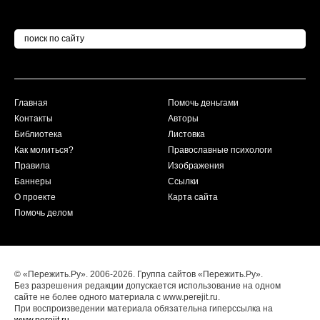
Главная
Помочь деньгами
Контакты
Авторы
Библиотека
Листовка
Как молиться?
Православные психологи
Правила
Изображения
Баннеры
Ссылки
О проекте
Карта сайта
Помочь делом
© «Пережить.Ру». 2006-2026. Группа сайтов «Пережить.Ру».
Без разрешения редакции допускается использование на одном
сайте не более одного материала с www.perejit.ru.
При воспроизведении материала обязательна гиперссылка на