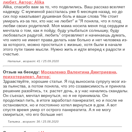
любит. Автор: Alika
Alika, спасибо вам за то, что поделились. Ваш рассказ вселяет
надежду. С мужчиной рассталась уже 6 месяцев назад, но до
сих пор накатывает душевная боль и ваши слова "Не стоит
умирать из-за тех, кто нас не любит" и "Я поняла, что я плод
любви своих родителей. Моя мама носила меня под сердцем и
мечтала о том, как я пойду, буду улыбаться солнышку, буду
любоваться радугой, любить" отрезвляют и начинаешь думать,
что никто не имеет права делать нам больно и нет человека из-
за которого, можно проститься с жизнью, хотя были в начале
этого пути такие мысли. Нужно жить и идти вперед к радости и
счастью.
Наталья , возраст: 41 / 25.09.2020
Отзыв на беседу:
Москаленко Валентина Дмитриевна,
психотерапевт. Автор:
Здравствуйте, хорошие статьи. Я год выносила супругу мозг из-
за пьянства, а потом поняла, что это созависимость и приняла
решение разойтись, т.к. растет дочь, а у нас начались скандалы.
Он съехал, мечтал вернуться, но я не принимала. Он
продолжал пить, в итоге заработал панкреатит, но и после не
остановился, но и постоянно хотел вернуться в дом. А вот
спустя время умер от острого панкреатита. А я не могу
смириться, что его больше нет.
Татьяна , возраст: 36 / 25.08.2020