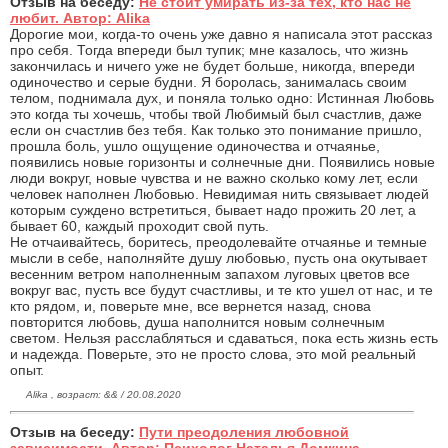
Отзыв на беседу:
Не стоит умирать из-за тех, кто нас не
любит. Автор: Alika
Дорогие мои, когда-то очень уже давно я написала этот рассказ
про себя. Тогда впереди был тупик; мне казалось, что жизнь
закончилась и ничего уже не будет больше, никогда, впереди
одиночество и серые будни. Я боролась, занималась своим
телом, поднимала дух, и поняла только одно: Истинная Любовь
это когда ты хочешь, чтобы твой Любимый был счастлив, даже
если он счастлив без тебя. Как только это понимание пришло,
прошла боль, ушло ощущение одиночества и отчаянье,
появились новые горизонты и солнечные дни. Появились новые
люди вокруг, новые чувства и не важно сколько кому лет, если
человек наполнен Любовью. Невидимая нить связывает людей
которым суждено встретиться, бывает надо прожить 20 лет, а
бывает 60, каждый проходит свой путь.
Не отчаивайтесь, боритесь, преодолевайте отчаянье и темные
мысли в себе, наполняйте душу любовью, пусть она окутывает
весенним ветром наполненным запахом луговых цветов все
вокруг вас, пусть все будут счастливы, и те кто ушел от нас, и те
кто рядом, и, поверьте мне, все вернется назад, снова
повторится любовь, душа наполнится новым солнечным
светом. Нельзя расслабляться и сдаваться, пока есть жизнь есть
и надежда. Поверьте, это не просто слова, это мой реальный
опыт.
Alika , возраст: && / 20.08.2020
Отзыв на беседу:
Пути преодоления любовной
зависимости. Автор: Психолог Наталья Домкина