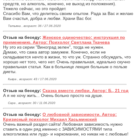
средств, но алкоголь, конечно, не выход из положения).
Тяжело сейчас, но это пройдет.
Спасибо Вам, что делитесь своим опытом. Рада за Вас и желаю
Вам счастья, добра и любви. Храни Вас бог.
Татьяна , возраст: 36 / 27.06.2020
Отзыв на беседу:
Женское одиночество: инструкция по
применению. Автор: Психолог Светлана Ткачева
Ну это из серии "Виноград зелен", тогда не нужен.
Думаю, что сама автор замужем. Конечно, если не
складывается нечто в жизни, то что уж. Странно обсуждать, что
хорошо нет того, чего нет. Очень правильная, идеально скучно
правильная статья. Как в больнице лекция больным о пользе
диеты.
Кьяра , возраст: 43 / 17.06.2020
Отзыв на беседу:
Сказка вместо любви. Автор: Б., 21 год
А я не хочу жить... Очень больно просто на душе.
Сара , возраст: 30 / 11.06.2020
Отзыв на беседу:
О любовной зависимости. Автор:
Кризисный психолог Михаил Хасьминский
Очень важный раздел сайта! Любовная зависимость нужно
ставить в один ряд именно с ЗАВИСИМОСТЯМИ типа
алкоголизма или лудо- и наркомании, но никак не с любовью!