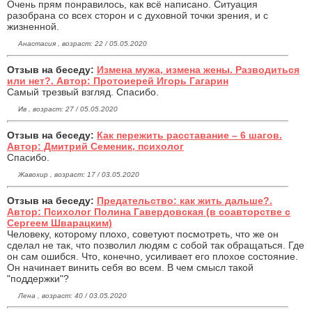
Очень прям понравилось, как всё написано. Ситуация
разобрана со всех сторон и с духовной точки зрения, и с
жизненной.
Анастасия , возраст: 22 / 05.05.2020
Отзыв на беседу:
Измена мужа, измена жены. Разводиться
или нет?. Автор: Протоиерей Игорь Гагарин
Самый трезвый взгляд. Спасибо.
Ив , возраст: 27 / 05.05.2020
Отзыв на беседу:
Как пережить расставание – 6 шагов.
Автор: Дмитрий Семеник, психолог
Спасибо.
Жавохир , возраст: 17 / 03.05.2020
Отзыв на беседу:
Предательство: как жить дальше?.
Автор: Психолог Полина Гавердовская (в соавторстве с
Сергеем Шварацким)
Человеку, которому плохо, советуют посмотреть, что же он
сделал не так, что позволил людям с собой так обращаться. Где
он сам ошибся. Что, конечно, усиливает его плохое состояние.
Он начинает винить себя во всем. В чем смысл такой
"поддержки"?
Лена , возраст: 40 / 03.05.2020