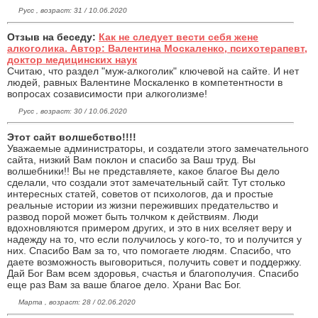
Русс , возраст: 31 / 10.06.2020
Отзыв на беседу:
Как не следует вести себя жене
алкоголика. Автор: Валентина Москаленко, психотерапевт,
доктор медицинских наук
Считаю, что раздел "муж-алкоголик" ключевой на сайте. И нет
людей, равных Валентине Москаленко в компетентности в
вопросах созависимости при алкоголизме!
Русс , возраст: 30 / 10.06.2020
Этот сайт волшебство!!!!
Уважаемые администраторы, и создатели этого замечательного
сайта, низкий Вам поклон и спасибо за Ваш труд. Вы
волшебники!! Вы не представляете, какое благое Вы дело
сделали, что создали этот замечательный сайт. Тут столько
интересных статей, советов от психологов, да и простые
реальные истории из жизни переживших предательство и
развод порой может быть толчком к действиям. Люди
вдохновляются примером других, и это в них вселяет веру и
надежду на то, что если получилось у кого-то, то и получится у
них. Спасибо Вам за то, что помогаете людям. Спасибо, что
даете возможность выговориться, получить совет и поддержку.
Дай Бог Вам всем здоровья, счастья и благополучия. Спасибо
еще раз Вам за ваше благое дело. Храни Вас Бог.
Марта , возраст: 28 / 02.06.2020