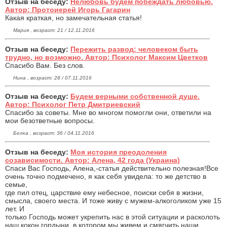
Отзыв на беседу:
Нелюбовь будем побеждать любовью.
Автор: Протоиерей Игорь Гагарин
Какая краткая, но замечательная статья!
Мария , возраст: 21 / 12.11.2016
Отзыв на беседу:
Пережить развод: человеком быть
трудно, но возможно. Автор: Психолог Максим Цветков
Спасибо Вам. Без слов.
Нина , возраст: 28 / 07.11.2016
Отзыв на беседу:
Будем верными собственной душе.
Автор: Психолог Петр Дмитриевский
Спасибо за советы. Мне во многом помогли они, ответили на
мои безответные вопросы.
Белка , возраст: 36 / 04.11.2016
Отзыв на беседу:
Моя история преодоления
созависимости. Автор: Алена, 42 года (Украина)
Спаси Вас Господь, Алена,-статья действительно полезная!Все
очень точно подмечено, я как себя увидела: то же детство в
семье,
где пил отец, царствие ему небесное, поиски себя в жизни,
смысла, своего места. И тоже живу с мужем-алкоголиком уже 15
лет. И
только Господь может укрепить нас в этой ситуации и расколоть
наш кокон гордыни, в котором мы живем и смягчить наши