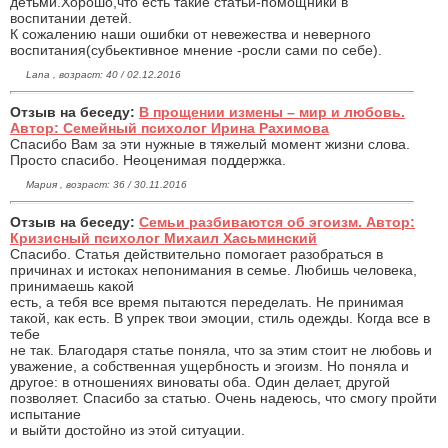
детьми.Хорошо,что есть такие статьи-помощники в
воспитании детей.
К сожалению наши ошибки от невежества и неверного
воспитания(субьективное мнение -росли сами по себе).
Lana , возраст: 40 / 02.12.2016
Отзыв на беседу:
В прощении измены – мир и любовь.
Автор: Семейный психолог Ирина Рахимова
Спасибо Вам за эти нужные в тяжелый момент жизни слова.
Просто спасибо. Неоценимая поддержка.
Мария , возраст: 36 / 30.11.2016
Отзыв на беседу:
Семьи разбиваются об эгоизм. Автор:
Кризисный психолог Михаил Хасьминский
Спасибо. Статья действительно помогает разобраться в
причинах и истоках непонимания в семье. Любишь человека,
принимаешь какой
есть, а тебя все время пытаются переделать. Не принимая
такой, как есть. В упрек твои эмоции, стиль одежды. Когда все в
тебе
не так. Благодаря статье поняла, что за этим стоит не любовь и
уважение, а собственная ущербность и эгоизм. Но поняла и
другое: в отношениях виноваты оба. Один делает, другой
позволяет. Спасибо за статью. Очень надеюсь, что смогу пройти
испытание
и выйти достойно из этой ситуации.