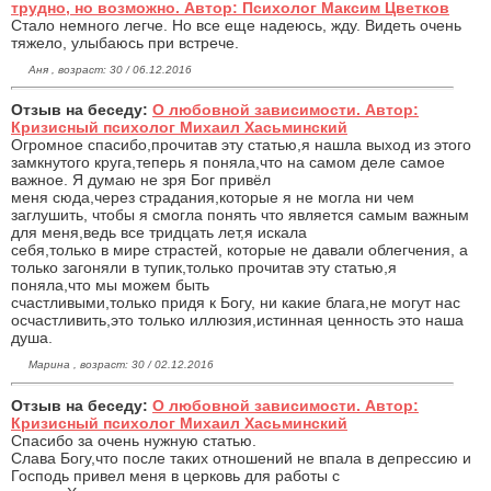
трудно, но возможно. Автор: Психолог Максим Цветков
Стало немного легче. Но все еще надеюсь, жду. Видеть очень
тяжело, улыбаюсь при встрече.
Аня , возраст: 30 / 06.12.2016
Отзыв на беседу:
О любовной зависимости. Автор:
Кризисный психолог Михаил Хасьминский
Огpомное спасибо,прочитав эту статью,я нашла выход из этого
замкнутого круга,теперь я поняла,что на самом деле самое
важное. Я думаю не зря Бог привёл
меня сюда,через страдания,которые я не могла ни чем
заглушить, чтобы я смогла понять что является самым важным
для меня,ведь все тридцать лет,я искала
себя,только в мире страстей, которые не давали облегчения, а
только загоняли в тупик,только прочитав эту статью,я
поняла,что мы можем быть
счастливыми,только придя к Богу, ни какие блага,не могут нас
осчастливить,это только иллюзия,истинная ценность это наша
душа.
Марина , возраст: 30 / 02.12.2016
Отзыв на беседу:
О любовной зависимости. Автор:
Кризисный психолог Михаил Хасьминский
Спасибо за очень нужную статью.
Слава Богу,что после таких отношений не впала в депрессию и
Господь привел меня в церковь для работы с