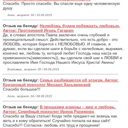
Спасибо. Просто спасибо. Вы спасли еще одну человеческую
душу.
Анна , возраст: 18 / 10.06.2015
Отзыв на беседу:
Нелюбовь будем побеждать любовью.
Автор: Протоиерей Игорь Гагарин
Да, в словах апостола Павла заключен очень глубокий и
проницательный смысл. Действительно, что есть добро - это
ЛЮБОВЬ, которая борется с НЕЛЮБОВЬЮ. И главное, я
думаю, если вы сделали шаги в борьбе с нелюбовью, выражая,
конечно же, любовь ту, которой любит Господь наш нас(а не
привязанность(зависимость)), вы сделали свой шаг к ЛЮБВИ и
прославляете Имя Господа Нашего Иисуса Христа! Аминь!
Владимир , возраст: 30 / 09.06.2015
Отзыв на беседу:
Семьи разбиваются об эгоизм. Автор:
Кризисный психолог Михаил Хасьминский
Спасибо большое!!!
Алла , возраст: 34 / 08.06.2015
Отзыв на беседу:
В прощении измены – мир и любовь.
Автор: Семейный психолог Ирина Рахимова
Спасибо за Вашу статью! Когда тебя предают-не знаешь как
жить и к кому обратиться! Случайно попала на ваш сайт!
Спасибо!!! Согласна- любовь это труд и прощение!