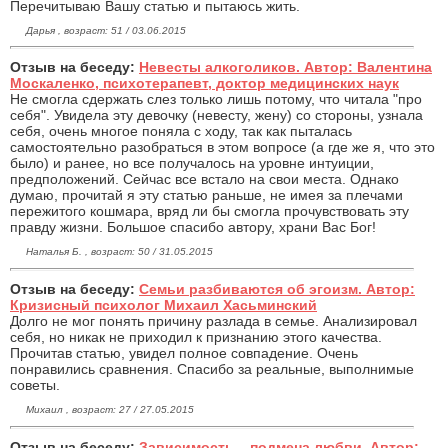
Перечитываю Вашу статью и пытаюсь жить.
Дарья , возраст: 51 / 03.06.2015
Отзыв на беседу:
Невесты алкоголиков. Автор: Валентина
Москаленко, психотерапевт, доктор медицинских наук
Не смогла сдержать слез только лишь потому, что читала "про
себя". Увидела эту девочку (невесту, жену) со стороны, узнала
себя, очень многое поняла с ходу, так как пыталась
самостоятельно разобраться в этом вопросе (а где же я, что это
было) и ранее, но все получалось на уровне интуиции,
предположений. Сейчас все встало на свои места. Однако
думаю, прочитай я эту статью раньше, не имея за плечами
пережитого кошмара, вряд ли бы смогла прочувствовать эту
правду жизни. Большое спасибо автору, храни Вас Бог!
Наталья Б. , возраст: 50 / 31.05.2015
Отзыв на беседу:
Семьи разбиваются об эгоизм. Автор:
Кризисный психолог Михаил Хасьминский
Долго не мог понять причину разлада в семье. Анализировал
себя, но никак не приходил к признанию этого качества.
Прочитав статью, увидел полное совпадение. Очень
понравились сравнения. Спасибо за реальные, выполнимые
советы.
Михаил , возраст: 27 / 27.05.2015
Отзыв на беседу:
Зависимость – подмена любви. Автор: