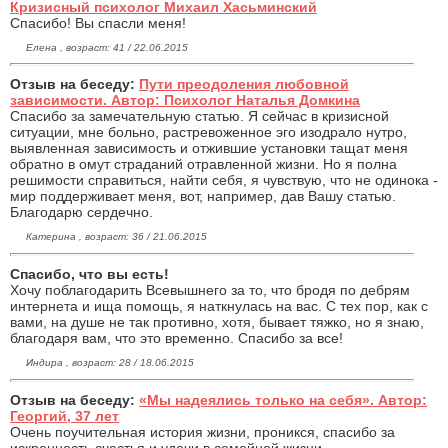
Кризисный психолог Михаил Хасьминский
Спасибо! Вы спасли меня!
Елена , возраст: 41 / 22.06.2015
Отзыв на беседу:
Пути преодоления любовной
зависимости. Автор: Психолог Наталья Домкина
Спасибо за замечательную статью. Я сейчас в кризисной
ситуации, мне больно, растревоженное эго изодрало нутро,
выявленная зависимость и отжившие установки тащат меня
обратно в омут страданий отравленной жизни. Но я полна
решимости справиться, найти себя, я чувствую, что не одинока -
мир поддерживает меня, вот, например, дав Вашу статью.
Благодарю сердечно.
Катерина , возраст: 36 / 21.06.2015
Спасибо, что вы есть!
Хочу поблагодарить Всевышнего за то, что бродя по дебрям
интернета и ища помощь, я наткнулась на вас. С тех пор, как с
вами, на душе не так противно, хотя, бывает тяжко, но я знаю,
благодаря вам, что это временно. Спасибо за все!
Индира , возраст: 28 / 18.06.2015
Отзыв на беседу:
«Мы надеялись только на себя». Автор:
Георгий, 37 лет
Очень поучительная история жизни, проникся, спасибо за
искренность счастья и удачи в семейной жизни.