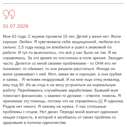
31.07.2026
Мне 62 года. С мужем прожили 15 лет. Детей у меня нет. Жили
хорошо. Любил. Я чувствовала себя защищенной, любила его
сильно. 1,5 года назад он влюбился и ушел к знакомой по
работе. И тут-то выяснилось, что всё у нас было не так. Я не
справляюсь. За это время он постоянно в поле зрения. Заходит
часто. Делится со мной своими проблемами - то ОНА его не
понимает, то обижает, то они решили расстаться. Иногда он
меня сравнивает с ней. Мол, какая же я хорошая, а она грубая
и хамка... Я человек нездоровый. И на мне еще отец-инвалид,
ему под 90. Из-за отца я не могу устроиться на нормальную
работу. Перебиваюсь случайными заработками. Бывший муж
помогает финансово, с какими-то делами – отвезти, помочь. Я
принимаю эту помощь, потому что не справляюсь.((( Я одинока.
Рядом нет никого. Я никому не нужна. У нас сплошные
проблемы с отцом. Нет денег. Передо мной маячит одинокая
нищая старость, в которой я загибаюсь от своих проблем со
здоровьем в полном одиночестве.