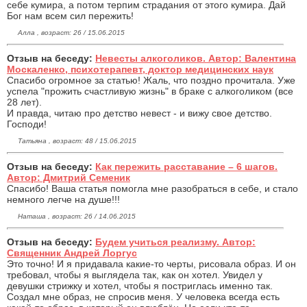
себе кумира, а потом терпим страдания от этого кумира. Дай
Бог нам всем сил пережить!
Алла , возраст: 26 / 15.06.2015
Отзыв на беседу:
Невесты алкоголиков. Автор: Валентина
Москаленко, психотерапевт, доктор медицинских наук
Спасибо огромное за статью! Жаль, что поздно прочитала. Уже
успела "прожить счастливую жизнь" в браке с алкоголиком (все
28 лет).
И правда, читаю про детство невест - и вижу свое детство.
Господи!
Татьяна , возраст: 48 / 15.06.2015
Отзыв на беседу:
Как пережить расставание – 6 шагов.
Автор: Дмитрий Семеник
Спасибо! Ваша статья помогла мне разобраться в себе, и стало
немного легче на душе!!!
Наташа , возраст: 26 / 14.06.2015
Отзыв на беседу:
Будем учиться реализму. Автор:
Священник Андрей Лоргус
Это точно! И я придавала какие-то черты, рисовала образ. И он
требовал, чтобы я выглядела так, как он хотел. Увидел у
девушки стрижку и хотел, чтобы я постриглась именно так.
Создал мне образ, не спросив меня. У человека всегда есть