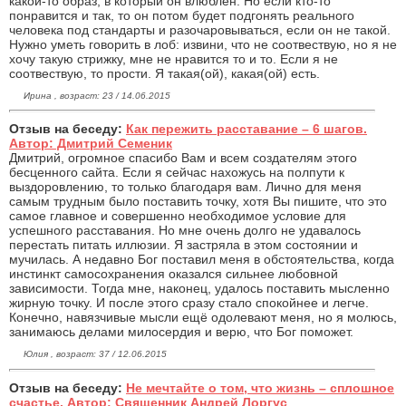
какой-то образ, в который он влюблён. Но если кто-то
понравится и так, то он потом будет подгонять реального
человека под стандарты и разочаровываться, если он не такой.
Нужно уметь говорить в лоб: извини, что не соотвествую, но я не
хочу такую стрижку, мне не нравится то и то. Если я не
соотвествую, то прости. Я такая(ой), какая(ой) есть.
Ирина , возраст: 23 / 14.06.2015
Отзыв на беседу:
Как пережить расставание – 6 шагов.
Автор: Дмитрий Семеник
Дмитрий, огромное спасибо Вам и всем создателям этого
бесценного сайта. Если я сейчас нахожусь на полпути к
выздоровлению, то только благодаря вам. Лично для меня
самым трудным было поставить точку, хотя Вы пишите, что это
самое главное и совершенно необходимое условие для
успешного расставания. Но мне очень долго не удавалось
перестать питать иллюзии. Я застряла в этом состоянии и
мучилась. А недавно Бог поставил меня в обстоятельства, когда
инстинкт самосохранения оказался сильнее любовной
зависимости. Тогда мне, наконец, удалось поставить мысленно
жирную точку. И после этого сразу стало спокойнее и легче.
Конечно, навязчивые мысли ещё одолевают меня, но я молюсь,
занимаюсь делами милосердия и верю, что Бог поможет.
Юлия , возраст: 37 / 12.06.2015
Отзыв на беседу:
Не мечтайте о том, что жизнь – сплошное
счастье. Автор: Священник Андрей Лоргус