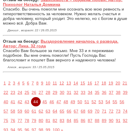
Психолог Наталья Домкина
Спасибо. Вы очень помогли мне осознать всю мою ревность и
гиперответственность за человеком. Нужно желать счастья и
добра человеку, который уходит. Это нелегко, но с Богом в душе
можно всё. Добра Вам.
Даниил , возраст: 22 / 26.05.2015
Отзыв на беседу:
Выздоровление началось с развода.
Автор: Лика, 32 года
Спасибо Вам большое за письмо. Мне 33 и я переживаю
подобное. Вы мне очень помогли! Пусть Господь Вас
благословит и пошлет Вам верного и надежного человека!
Алеся , возраст: 33 / 25.05.2015
1
2
3
4
5
6
7
8
9
10
11
12
13
14
15
16
17
18
19
20
21
22
23
24
25
26
27
28
29
30
31
32
33
34
35
36
37
38
39
40
41
42
43
44
45
46
47
48
49
50
51
52
53
54
55
56
57
58
59
60
61
62
63
64
65
66
67
68
69
70
71
72
73
74
75
76
77
78
79
80
81
82
83
84
85
86
87
88
89
90
91
92
93
94
95
96
97
98
99
100
»