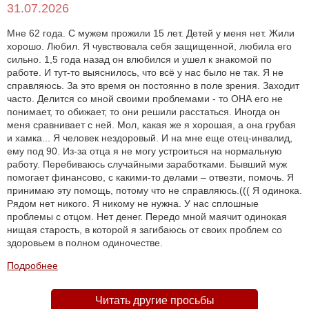
31.07.2026
Мне 62 года. С мужем прожили 15 лет. Детей у меня нет. Жили
хорошо. Любил. Я чувствовала себя защищенной, любила его
сильно. 1,5 года назад он влюбился и ушел к знакомой по
работе. И тут-то выяснилось, что всё у нас было не так. Я не
справляюсь. За это время он постоянно в поле зрения. Заходит
часто. Делится со мной своими проблемами - то ОНА его не
понимает, то обижает, то они решили расстаться. Иногда он
меня сравнивает с ней. Мол, какая же я хорошая, а она грубая
и хамка... Я человек нездоровый. И на мне еще отец-инвалид,
ему под 90. Из-за отца я не могу устроиться на нормальную
работу. Перебиваюсь случайными заработками. Бывший муж
помогает финансово, с какими-то делами – отвезти, помочь. Я
принимаю эту помощь, потому что не справляюсь.((( Я одинока.
Рядом нет никого. Я никому не нужна. У нас сплошные
проблемы с отцом. Нет денег. Передо мной маячит одинокая
нищая старость, в которой я загибаюсь от своих проблем со
здоровьем в полном одиночестве.
Подробнее
Читать другие просьбы