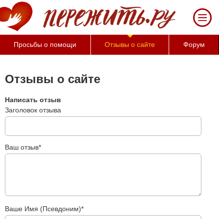
За
50
минут
Вы
Просьбы о помощи
Отзывы о сайте
Форум
можете
оценить
тяжесть
Отзывы о сайте
своего
состояния
Написать отзыв
и
Заголовок отзыва
его
психологические
причины
(бесплатно)
Ваш отзыв*
Ваше Имя (Псевдоним)*