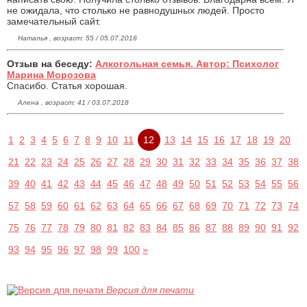
не ожидала, что столько не равнодушных людей. Просто
замечательный сайт.
Наталья , возраст: 55 / 05.07.2018
Отзыв на беседу:
Алкогольная семья. Автор: Психолог
Марина Морозова
Спасибо. Статья хорошая.
Алена , возраст: 41 / 03.07.2018
1
2
3
4
5
6
7
8
9
10
11
12
13
14
15
16
17
18
19
20
21
22
23
24
25
26
27
28
29
30
31
32
33
34
35
36
37
38
39
40
41
42
43
44
45
46
47
48
49
50
51
52
53
54
55
56
57
58
59
60
61
62
63
64
65
66
67
68
69
70
71
72
73
74
75
76
77
78
79
80
81
82
83
84
85
86
87
88
89
90
91
92
93
94
95
96
97
98
99
100
»
Версия для печати