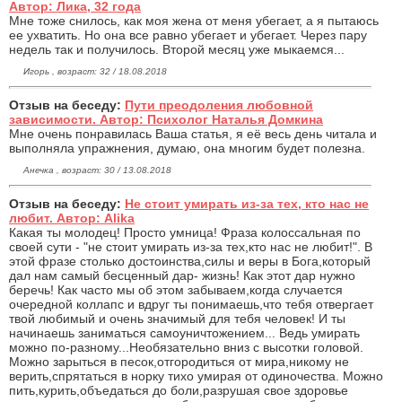
Автор: Лика, 32 года
Мне тоже снилось, как моя жена от меня убегает, а я пытаюсь
ее ухватить. Но она все равно убегает и убегает. Через пару
недель так и получилось. Второй месяц уже мыкаемся...
Игорь , возраст: 32 / 18.08.2018
Отзыв на беседу:
Пути преодоления любовной
зависимости. Автор: Психолог Наталья Домкина
Мне очень понравилась Ваша статья, я её весь день читала и
выполняла упражнения, думаю, она многим будет полезна.
Анечка , возраст: 30 / 13.08.2018
Отзыв на беседу:
Не стоит умирать из-за тех, кто нас не
любит. Автор: Alika
Какая ты молодец! Просто умница! Фраза колоссальная по
своей сути - "не стоит умирать из-за тех,кто нас не любит!". В
этой фразе столько достоинства,силы и веры в Бога,который
дал нам самый бесценный дар- жизнь! Как этот дар нужно
беречь! Как часто мы об этом забываем,когда случается
очередной коллапс и вдруг ты понимаешь,что тебя отвергает
твой любимый и очень значимый для тебя человек! И ты
начинаешь заниматься самоуничтожением... Ведь умирать
можно по-разному...Необязательно вниз с высотки головой.
Можно зарыться в песок,отгородиться от мира,никому не
верить,спрятаться в норку тихо умирая от одиночества. Можно
пить,курить,объедаться до боли,разрушая свое здоровье