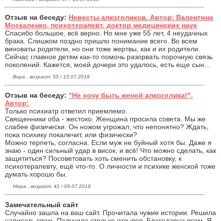
Отзыв на беседу:
Невесты алкоголиков. Автор: Валентина
Москаленко, психотерапевт, доктор медицинских наук
Спасибо большое, всё верно. Но мне уже 55 лет, 4 неудачных
брака. Слишком поздно пришло понимание всего. Во всем
виноваты родители, но они тоже жертвы, как и их родители.
Сейчас главное детям как-то помочь разорвать порочную связь
поколений. Кажется, моей дочери это удалось, есть еще сын...
Вера , возраст: 55 / 15.07.2018
Отзыв на беседу:
"Не хочу быть женой алкоголика!".
Автор:
Только психиатр ответил приемлемо.
Священники оба - жестоко. Женщина просила совета. Мы же
слабее физически. Он ножом угрожал, что непонятно? Ждать,
пока психику покалечит, или физически?
Можно терпеть, согласна. Если муж не буйный хотя бы. Даже я
знаю - один сильный удар в висок, и всё! Что можно сделать, как
защититься? Посоветовать хоть сменить обстановку, к
психотерапевту, ещё что-то. О личности и психике женской тоже
думать хорошо бы.
Нюра , возраст: 41 / 09.07.2018
Замечательный сайт
Случайно зашла на ваш сайт. Прочитала чужие истории. Решила
написать свою. Получила столько отзывов. Благодарна всем. Я