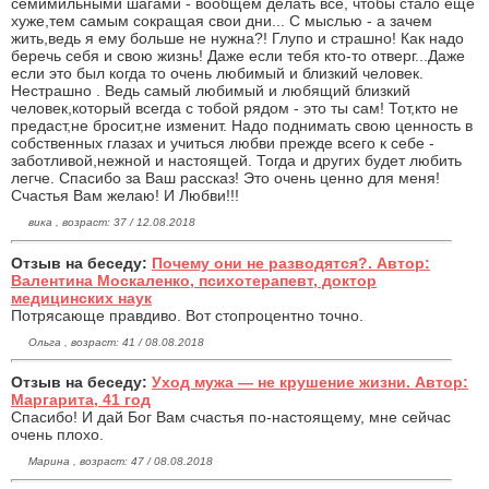
семимильными шагами - вообщем делать все, чтобы стало еще
хуже,тем самым сокращая свои дни... С мыслью - а зачем
жить,ведь я ему больше не нужна?! Глупо и страшно! Как надо
беречь себя и свою жизнь! Даже если тебя кто-то отверг...Даже
если это был когда то очень любимый и близкий человек.
Нестрашно . Ведь самый любимый и любящий близкий
человек,который всегда с тобой рядом - это ты сам! Тот,кто не
предаст,не бросит,не изменит. Надо поднимать свою ценность в
собственных глазах и учиться любви прежде всего к себе -
заботливой,нежной и настоящей. Тогда и других будет любить
легче. Спасибо за Ваш рассказ! Это очень ценно для меня!
Счастья Вам желаю! И Любви!!!
вика , возраст: 37 / 12.08.2018
Отзыв на беседу:
Почему они не разводятся?. Автор:
Валентина Москаленко, психотерапевт, доктор
медицинских наук
Потрясающе правдиво. Вот стопроцентно точно.
Ольга , возраст: 41 / 08.08.2018
Отзыв на беседу:
Уход мужа — не крушение жизни. Автор:
Маргарита, 41 год
Спасибо! И дай Бог Вам счастья по-настоящему, мне сейчас
очень плохо.
Марина , возраст: 47 / 08.08.2018