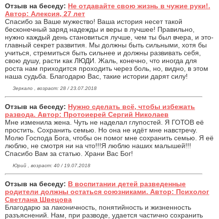
Отзыв на беседу:
Не отдавайте свою жизнь в чужие руки!.
Автор: Алексия, 27 лет
Спасибо за Ваше мужество! Ваша история несет такой
бесконечный заряд надежды и веры в лучшее! Правильно,
нужно каждый день становиться лучше, чем ты был вчера, и это-
главный секрет развития. Мы должны быть сильными, хотя бы
учиться, стремиться быть сильнее и должны развивать себя,
свою душу, расти как ЛЮДИ. Жаль, конечно, что иногда для
роста нам приходится проходить через боль, но, видно, в этом
наша судьба. Благодарю Вас, такие истории дарят силу!
Зеркало , возраст: 28 / 23.07.2018
Отзыв на беседу:
Нужно сделать всё, чтобы избежать
развода. Автор: Протоиерей Сергий Николаев
Мне изменила жена. Чуть не наделал глупостей. Я ГОТОВ её
простить. Сохранить семью. Но она не идёт мне навстречу.
Молю Господа Бога, чтобы он помог мне сохранить семью. Я её
люблю, не смотря ни на что!!!Я люблю наших малышей!!!
Спасибо Вам за статью. Храни Вас Бог!
Юрий , возраст: 40 / 19.07.2018
Отзыв на беседу:
В воспитании детей разведенные
родители должны остаться союзниками. Автор: Психолог
Светлана Швецова
Благодарю за лаконичность, понятийность и жизненность
разъяснений. Нам, при разводе, удается частично сохранить