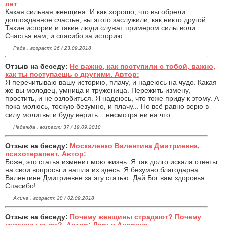
лет
Какая сильная женщина. И как хорошо, что вы обрели
долгожданное счастье, вы этого заслужили, как никто другой.
Такие истории и такие люди служат примером силы воли.
Счастья вам, и спасибо за историю.
Рада , возраст: 26 / 23.09.2018
Отзыв на беседу:
Не важно, как поступили с тобой, важно,
как ты поступаешь с другими. Автор:
Я перечитываю вашу историю, плачу, и надеюсь на чудо. Какая
же вы молодец, умница и труженица. Пережить измену,
простить, и не озлобиться. Я надеюсь, что тоже приду к этому. А
пока молюсь, тоскую безумно, и плачу... Но всё равно верю в
силу молитвы и буду верить... несмотря ни на что...
Надежда , возраст: 37 / 19.09.2018
Отзыв на беседу:
Москаленко Валентина Дмитриевна,
психотерапевт. Автор:
Боже, это статья изменит мою жизнь. Я так долго искала ответы
на свои вопросы и нашла их здесь. Я безумно благодарна
Валентине Дмитриевне за эту статью. Дай Бог вам здоровья.
Спасибо!
Алина , возраст: 28 / 02.09.2018
Отзыв на беседу:
Почему женщины страдают? Почему
мужчины пьют?. Автор: Дарья Анорина