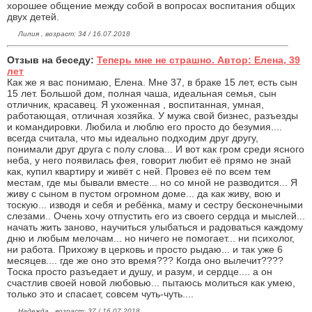
хорошее общение между собой в вопросах воспитания общих
двух детей.
Лилия , возраст: 34 / 16.07.2018
Отзыв на беседу:
Теперь мне не страшно. Автор: Елена, 39
лет
Как же я вас понимаю, Елена. Мне 37, в браке 15 лет, есть сын
15 лет. Большой дом, полная чаша, идеальная семья, сын
отличник, красавец. Я ухоженная , воспитанная, умная,
работающая, отличная хозяйка. У мужа свой бизнес, разъезды
и командировки. Любила и люблю его просто до безумия....
всегда считала, что мы идеально подходим друг другу,
понимали друг друга с полу слова... И вот как гром среди ясного
неба, у него появилась фея, говорит любит её прямо не знай
как, купил квартиру и живёт с ней. Провез её по всем тем
местам, где мы бывали вместе... но со мной не разводится... Я
живу с сыном в пустом огромном доме... да как живу, вою и
тоскую... изводя и себя и ребёнка, маму и сестру бесконечными
слезами.. Очень хочу отпустить его из своего сердца и мыслей...
начать жить заново, научиться улыбаться и радоваться каждому
дню и любым мелочам... но ничего не помогает... ни психолог,
ни работа. Прихожу в церковь и просто рыдаю... и так уже 6
месяцев.... где же оно это время??? Когда оно вылечит????
Тоска просто разъедает и душу, и разум, и сердце.... а он
счастлив своей новой любовью... пытаюсь молиться как умею,
только это и спасает, совсем чуть-чуть....
Надежда , возраст: 37 / 16.07.2018