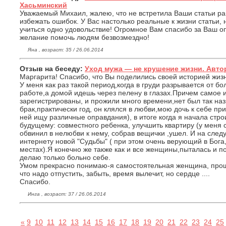
Хасьминский
Уважаемый Михаил, жалею, что не встретила Ваши статьи ра
избежать ошибок. У Вас настолько реальные к жизни статьи,
учиться одно удовольствие! Огромное Вам спасибо за Ваш о
желание помочь людям безвозмездно!
Яна , возраст: 35 / 26.06.2014
Отзыв на беседу:
Уход мужа — не крушение жизни. Автор
Маргарита! Спасибо, что Вы поделились своей историей жиз
У меня как раз такой период,когда в груди разрывается от б
работе,а домой идешь через пелену в глазах.Причем самое 
зарегистрированы, и прожили много времени,нет был так н
брак,практически год, он клялся в любви,мою дочь к себе при
ней ищу различные оправдания), в итоге когда я начала стр
будущему: совместного ребенка, улучшить квартиру (у меня 
обвинил в нелюбви к нему, собрав вещички ,ушел. И на след
интернету новой "Судьбы" ( при этом очень верующий в Бога,
местах).Я конечно же также как и все женщины,пыталась и по
делаю только больно себе.
Умом прекрасно понимаю-я самостоятельная женщина, прошл
что надо отпустить, забыть, время вылечит, но сердце ....
Спасибо.
Инга , возраст: 37 / 26.06.2014
«
9
10
11
12
13
14
15
16
17
18
19
20
21
22
23
24
25