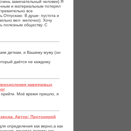
(очень замечательный человек).Я
енным и материальным потерял
стремительно все
ь.Отпускаю. В душе- пустота и
вильно вел- мелочно). Хочу
ть полезным обществу. С
шим деткам, и Вашему мужу (он
который даётся не каждому.
преодоления навязчивых
лог
 прийти. Моё время пришло, я
азвода. Автор: Протоиерей
ля определения как верно,а как
тношения, виноват, потому как