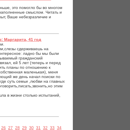
ньше, это помогло бы во многом
 наполненные смыслом. Читать и
пыт, Ваше небезразличие и
: Маргарита, 41 год
ни.
оли,слезы сдерживаешь на
интересное: ладно бы мы были
азываемый гражданский
вязал, ей 5 лет (теперь и перед
оить планы по отношению к
собственная маленькая), меня
ующий же день начал поиски по
где суть семьи ,любви на главных
говорить,писать,звонить,но этим
а в жизни столько испытаний,
26
27
28
29
30
31
32
33
34