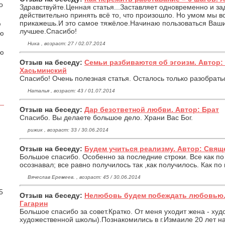
о
Здравствуйте.Ценная статья...Заставляет одновременно и за
действительно принять всё то, что произошло. Но умом мы в
прикажешь.И это самое тяжёлое.Начинаю пользоваться Ваш
ю
лучшее.Спасибо!
аю
Ника , возраст: 27 / 02.07.2014
ою
Отзыв на беседу:
Семьи разбиваются об эгоизм. Автор
Хасьминский
Спасибо! Очень полезная статья. Осталось только разобратьс
Наталья , возраст: 43 / 01.07.2014
Отзыв на беседу:
Дар безответной любви. Автор: Брат
Спасибо. Вы делаете большое дело. Храни Вас Бог.
рижик , возраст: 33 / 30.06.2014
Отзыв на беседу:
Будем учиться реализму. Автор: Свящ
Большое спасибо. Особенно за последние строки. Все как п
осознавал; все равно получилось так ,как получилось. Как по
.
Вячеслав Еремеев. , возраст: 45 / 30.06.2014
5
Отзыв на беседу:
Нелюбовь будем побеждать любовью.
Гагарин
Большое спасибо за совет.Кратко. От меня уходит жена - ху
художественной школы).Познакомились в г.Измаиле 20 лет н