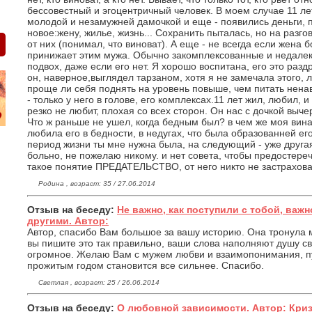
бессовестный и эгоцентричный человек. В моем случае 11 ле
молодой и незамужней дамочкой и еще - появились деньги, п
новое:жену, жилье, жизнь... Сохранить пыталась, но на разго
от них (понимал, что виноват). А еще - не всегда если жена 
принижает этим мужа. Обычно закомплексованные и недалеки
подвох, даже если его нет. Я хорошо воспитана, его это раз
он, наверное,выглядел тарзаном, хотя я не замечала этого, л
проще ли себя поднять на уровень повыше, чем питать ненав
- только у него в голове, его комплексах.11 лет жил, любил, и
резко не любит, плохая со всех сторон. Он нас с дочкой вычер
Что ж раньше не ушел, когда бедным был? в чем же моя вина?
любила его в бедности, в недугах, что была образованней его?
период жизни ты мне нужна была, на следующий - уже друга
больно, не пожелаю никому. и нет совета, чтобы предостеречь
такое понятие ПРЕДАТЕЛЬСТВО, от него никто не застрахова
Родина , возраст: 35 / 27.06.2014
Отзыв на беседу:
Не важно, как поступили с тобой, важн
другими. Автор:
Автор, спасибо Вам большое за вашу историю. Она тронула м
вы пишите это так правильно, ваши слова наполняют душу с
огромное. Желаю Вам с мужем любви и взаимопонимания, п
прожитым годом становится все сильнее. Спасибо.
Светлая , возраст: 25 / 26.06.2014
Отзыв на беседу:
О любовной зависимости. Автор: Кри