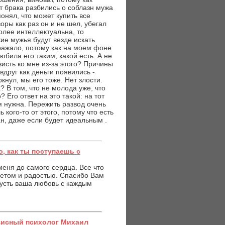
т брака разбились о соблазн мужа
онял, что может купить все
воры как раз он и не шел, убегал
более интеллектуальна, то
е мужья будут везде искать
дражало, потому как на моем фоне
юбила его таким, какой есть. А не
исть ко мне из-за этого? Причины
 вдруг как деньги появились -
кнул, мы его тоже. Нет злости.
 В том, что не молода уже, что
 Его ответ на это такой: на тот
я нужна. Пережить развод очень
 кого-то от этого, потому что есть
н, даже если будет идеальным .
о, как ты поступаешь с
еня до самого сердца. Все что
ветом и радостью. Спасибо Вам
усть ваша любовь с каждым
зисный психолог Михаил