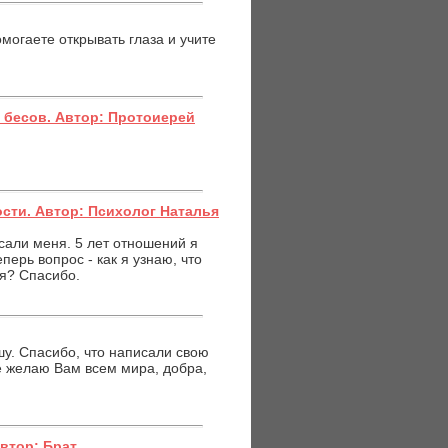
омогаете открывать глаза и учите
 бесов. Автор: Протоиерей
сти. Автор: Психолог Наталья
исали меня. 5 лет отношений я
перь вопрос - как я узнаю, что
я? Спасибо.
шу. Спасибо, что написали свою
е желаю Вам всем мира, добра,
Автор: Брат