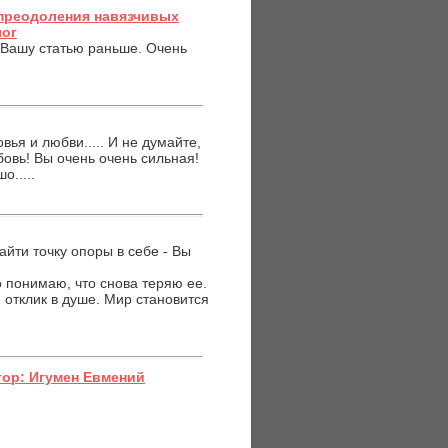
преодоления навязчивых
лог
л Вашу статью раньше. Очень
ья и любви..... И не думайте,
бовь! Вы очень очень сильная!
о.....
йти точку опоры в себе - Вы
 понимаю, что снова теряю ее.
 отклик в душе. Мир становится
втор: Игумен Евмений