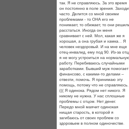
так. Я не справляюсь. За это время
он постоянно в поле зрения. Заходи
часто. Делится со мной своими
проблемами - то ОНА его не
понимает, то обижает, то они решил
расстаться. Иногда он меня
сравнивает с ней. Мол, какая же я
хорошая, а она грубая и хамка... Я
человек нездоровый. И на мне еще
отец-инвалид, ему под 90. Из-за отц
я не могу устроиться на нормальну
работу. Перебиваюсь случайными
заработками. Бывший муж помогает
финансово, с какими-то делами –
отвезти, помочь. Я принимаю эту
помощь, потому что не справляюсь.
((( Я одинока. Рядом нет никого. Я
никому не нужна. У нас сплошные
проблемы с отцом. Нет денег.
Передо мной маячит одинокая
нищая старость, в которой я
загибаюсь от своих проблем со
здоровьем в полном одиночестве.