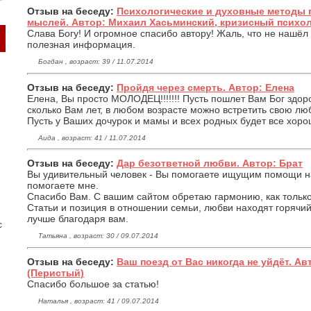
Отзыв на беседу:
Психологические и духовные методы 
мыслей. Автор: Михаил Хасьминский, кризисный психо
Слава Богу! И огромное спасибо автору! Жаль, что не нашё
полезная информация.
Богдан , возраст: 39 / 11.07.2014
Отзыв на беседу:
Пройдя через смерть. Автор: Елена
Елена, Вы просто МОЛОДЕЦ!!!!!!! Пусть пошлет Вам Бог здоров
сколько Вам лет, в любом возрасте можно встретить свою лю
Пусть у Ваших дочурок и мамы и всех родных будет все хорош
Аида , возраст: 41 / 11.07.2014
Отзыв на беседу:
Дар безответной любви. Автор: Брат
Вы удивительный человек - Вы помогаете ищущим помощи на
помогаете мне.
Спасибо Вам. С вашим сайтом обретаю гармонию, как только
Статьи и позиция в отношении семьи, любви находят горячий
лучше благодаря вам.
с
Татьяна , возраст: 30 / 09.07.2014
Отзыв на беседу:
Ваш поезд от Вас никогда не уйдёт. А
(Перистый)
Спасибо большое за статью!
Наталья , возраст: 41 / 09.07.2014