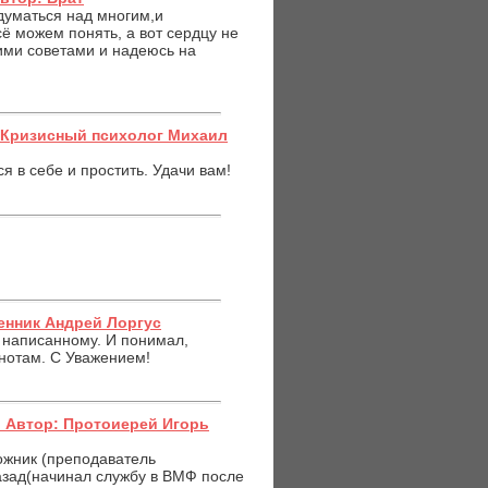
думаться над многим,и
сё можем понять, а вот сердцу не
ими советами и надеюсь на
: Кризисный психолог Михаил
я в себе и простить. Удачи вам!
енник Андрей Лоргус
о написанному. И понимал,
 нотам. С Уважением!
 Автор: Протоиерей Игорь
дожник (преподаватель
азад(начинал службу в ВМФ после