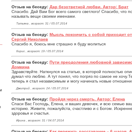
Отзыв на беседу:
Дар безответной любви. Автор: Брат
Спасибо. Дай Вам Бог всего самого светлого! Спасибо, что п
называть вещи своими именами.
Татьяна , возраст: 31 / 05.07.2014
Отзыв на беседу:
Мысль покончить с собой приходит от
Сергий Николаев
Спасибо я, боюсь мне страшно я буду молиться
борис , возраст: 19 / 05.07.2014
Отзыв на беседу:
Пути преодоления любовной зависимо
Домкина
Здравствуйте. Наткнулся на статью, в которой полностью оп
думал что люблю. А тут понял, что погряз по самое не хочу.Те
теперь я стал независимым и могу начинать новые отношени
Дмитрий , возраст: 24 / 05.07.2014
 и
Отзыв на беседу:
Пройдя через смерть. Автор: Елена
Спаси Вас Господь, Елена, и ваших девочек, и всю семью ва
я
историю. Живите, пожалуйста, счастливо и с Богом. Искренн
здоровья и счастья.
Ирина , возраст: 31 / 04.07.2014
Отзыв на беседу:
Как пережить расставание – 6 шагов. 