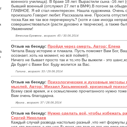
военного училища). В браке 18 лет. Вырастили сына -16 лет 
бывший военный (отслужил 27 лет в ВМФ).В погоне за обыд
т
ГЛАВНОЕ. Я ей стал неинтересен. Нашла художника. Очень 
произошло.Говорит любит. Рассказала мне. Просила отпустит
тоска.Как же так все перечеркнуть? (хотя и сам иногда непра
совершенствоваться (расти духовно и творчески), а также бы
и
Уважением!
Вячеслав Еремеев , возраст: 45 / 30.06.2014
Отзыв на беседу:
Пройдя через смерть. Автор: Елена
Читала Вашу историю и плакала. Пусть поможет Вам Бог, Ва
а
осознает..хоть на момент, но всё поймёт).
ю
Ничего не бывает просто так и то,что Вы выжили - это шанс,
Да будет с Вами Бог. Буду молится за Вас.
Галина , возраст: 33 / 29.06.2014
Отзыв на беседу:
Психологические и духовные методы 
мыслей. Автор: Михаил Хасьминский, кризисный психо
Всему своё время, и к осмыслению прочитанного нужно тоже
Вам очень благодарна.
Ирина , возраст: 37 / 28.06.2014
Отзыв на беседу:
Нужно сделать всё, чтобы избежать р
Сергий Николаев
Каждый случай развода настолько разный ,что нет формулы д
нет, кто виноват, а кто нет. Бывает, что только тот, кто рвет о