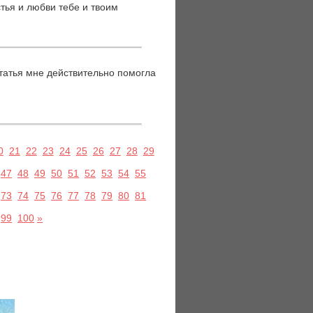
тья и любви тебе и твоим
статья мне действительно помогла
0
21
22
23
24
25
26
27
28
29
47
48
49
50
51
52
53
54
55
73
74
75
76
77
78
79
80
81
99
100
»