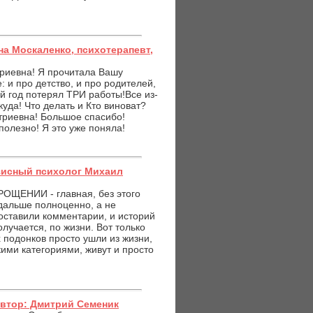
на Москаленко, психотерапевт,
триевна! Я прочитала Вашу
: и про детство, и про родителей,
й год потерял ТРИ работы!Все из-
икуда! Что делать и Кто виноват?
триевна! Большое спасибо!
полезно! Я это уже поняла!
зисный психолог Михаил
РОЩЕНИИ - главная, без этого
 дальше полноценно, а не
ставили комментарии, и историй
лучается, по жизни. Вот только
х подонков просто ушли из жизни,
кими категориями, живут и просто
Автор: Дмитрий Семеник