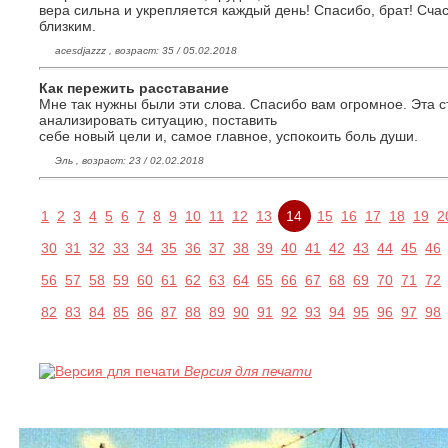
вера сильна и укрепляется каждый день! Спасибо, брат! Счас
близким.
acesdjazzz , возраст: 35 / 05.02.2018
Как пережить расставание
Мне так нужны были эти слова. Спасибо вам огромное. Эта 
анализировать ситуацию, поставить
себе новый цели и, самое главное, успокоить боль души.
Эль , возраст: 23 / 02.02.2018
1
2
3
4
5
6
7
8
9
10
11
12
13
14
15
16
17
18
19
2
30
31
32
33
34
35
36
37
38
39
40
41
42
43
44
45
46
56
57
58
59
60
61
62
63
64
65
66
67
68
69
70
71
72
82
83
84
85
86
87
88
89
90
91
92
93
94
95
96
97
98
Версия для печати