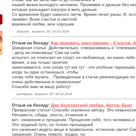
нашей жизни молодого человека. Проживем и дальше без нег
которая разъедает изнутри и жить дальше.
Со временем будет намного легче. Время лечит раны. И, есл
заживет. Всем счастья и светлой
взаимной любви, мои хорошие.
Льдинка , возраст: 26 / 10.02.2018
Отзыв на беседу:
Как пережить расставание – 6 шагов. 
Шикарная статья. Действительно, отворачиваясь и "отвлекая
- делу не поможешь! Сам на себе
испытал, не помогает ни спорт, ни любовница, ни какие-либо
время, а как только занятие
заканчивается, они снова тут как тут - эти злобные таракашки 
когда ты один останешься, чтобы
снова тебя мучать... Приведенные в статье рекомендации п
очень действенные и правильные!
Спасибо вам за вашу работу!
acesdjazzz , возраст: 35 / 05.02.2018
Отзыв на беседу:
Дар безответной любви. Автор: Брат
Прекрасная статья! Спасибо огромное автору. Это невыносим
Ненависть, обида, злость, отчаяние и
вот...смирение и прощение. Прощение себя, того человека и 
Это трудный путь, но только прошедший
его начинает видеть вещи в правильном, истинном свете! Сам
смирения. Очень тяжело, трудно, но