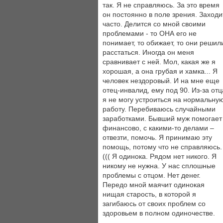
так. Я не справляюсь. За это время
он постоянно в поле зрения. Заходи
часто. Делится со мной своими
проблемами - то ОНА его не
понимает, то обижает, то они решил
расстаться. Иногда он меня
сравнивает с ней. Мол, какая же я
хорошая, а она грубая и хамка... Я
человек нездоровый. И на мне еще
отец-инвалид, ему под 90. Из-за отц
я не могу устроиться на нормальну
работу. Перебиваюсь случайными
заработками. Бывший муж помогает
финансово, с какими-то делами –
отвезти, помочь. Я принимаю эту
помощь, потому что не справляюсь.
((( Я одинока. Рядом нет никого. Я
никому не нужна. У нас сплошные
проблемы с отцом. Нет денег.
Передо мной маячит одинокая
нищая старость, в которой я
загибаюсь от своих проблем со
здоровьем в полном одиночестве.