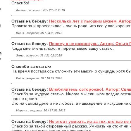
Спасибо!
т
Авинир , возраст: 40 / 23.02.2018
Отзыв на беседу:
Несколько лет с пьющим мужем. Автор:
и
Прочитала и прослезилась, очень рада, что все у вас хорошо
Юлия , возраст: 35 / 23.02.2018
Отзыв на беседу:
Почему я не развожусь. Автор: Ольга
Когда мне очень плохо, я перечитываю вашу статью.
а
Элма , возраст: 38 / 21.02.2018
ю
Спасибо за статью
На время постараюсь отложить эти мысли о суициде, хотя бы
Katrin , возраст: 28 / 18.02.2018
Отзыв на беседу:
Влюбляйтесь осторожно!. Автор: Свя
Спасибо за мудрую статью. Иногда мы слишком поздно осозна
нас не ценил.
Это на самом деле и не любовь, а наваждение и искушение о
Марина , возраст: 30 / 17.02.2018
Отзыв на беседу:
Не стоит умирать из-за тех, кто нас не 
Спасибо за такой откровенный рассказ. Умирать не стоит ни и
слова, мы же жили как-то до появления в