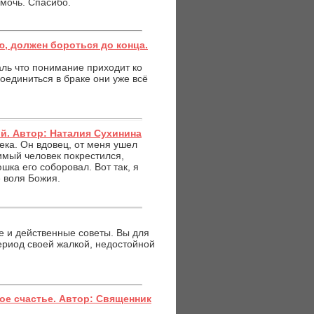
омочь. Спасибо.
ю, должен бороться до конца.
аль что понимание приходит ко
соединиться в браке они уже всё
й. Автор: Наталия Сухинина
ека. Он вдовец, от меня ушел
имый человек покрестился,
шка его соборовал. Вот так, я
е воля Божия.
е и действенные советы. Вы для
ериод своей жалкой, недостойной
ное счастье. Автор: Священник