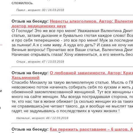
сложилось.
Павел , возраст: 30 / 16.03.2018
Отзыв на беседу:
Невесты алкоголиков. Автор: Валенти
доктор медицинских наук
О Господи! Это же все про меня! Уважаемая Валентина Дми
статью, затаив дыхание и буквально глотая каждое слово! Все
и про себя теперешнюю - это все про меня! Муж за последни
за пьянки! А я с ним живу. А куда его деть? И сама не хочу н
Вечные вопросы! Прочитаю все Ваши статьи, Валентина Дми
Начинаю открывать глаза! Хочу измениться, а его менять бес
Ольга , возраст: 47 / 13.03.2018
Отзыв на беседу:
О любовной зависимости. Автор: Кри
Хасьминский
Спасибо Михаилу за такую великолепную статью. Мысль о П
невозможно потом начинать собирать себя по кускам и жить
 и
обиженной закомплексованной женщиной. Тут все женщины о
много на сайте женщин. Мы всегда пострадавшая сторона, по
те, кто нас так в жизни обижает (а сколько женщин из-за таки
не справившись)не читают такого, да и вообще не мыслят та
я
гадят, не задумываясь о последствиях в чужих жизнях !
Наталия , возраст: 46 / 12.03.2018
Отзыв на беседу:
Как пережить расставание – 6 шагов. 