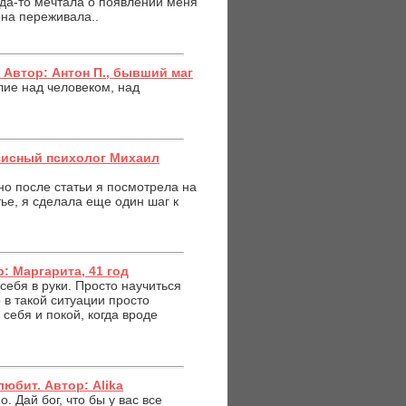
гда-то мечтала о появлении меня
она переживала..
 Автор: Антон П., бывший маг
лие над человеком, над
зисный психолог Михаил
 но после статьи я посмотрела на
тье, я сделала еще один шаг к
: Маргарита, 41 год
себя в руки. Просто научиться
 в такой ситуации просто
 себя и покой, когда вроде
любит. Автор: Alika
. Дай бог, что бы у вас все