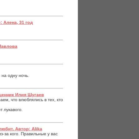
 Алена, 31 год
.
 Павлова
 на одну ночь.
щенник Илия Шугаев
ем, что влюблялись в тех, кто
т лукавого.
любит. Автор: Alika
з-за кого. Правильные у вас