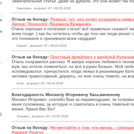
Замечательная статья. Даже не думала, что она может так п
о
Светлана , возраст: 67 / 09.03.2018
ю
Отзыв на беседу:
Развод: тот, кто хочет сохранить семь
аю
Автор: Психолог Людмила Ермакова
Очень хорошая и полезная статья! всё правильно сказано! ж
ою
всем поздо :( как бы хотелось чтобы до того как люди решат 
это понимали и принимали всем сердцем!
Сергей , возраст: 47 / 08.03.2018
Отзыв на беседу:
Грустный флейтист у весёлой булочно
Очень понравился рассказ. Я завтра хороню любимого челов
муж, мы хотели пожениться, но всё в руках Божьих. Мой люб
исповедовался, причастился, когда лежал в реанимации батю
человек православный, держусь, но мне очень тяжело, на вс
Алла , возраст: 50 / 04.03.2018
Благодарность Михаилу Игоревичу Хасьминскому
Михаил Игоревич, спасибо Вам за неравнодушие, за толковы
.
меня соломинка, за которую я схватилась в очень тяжёлый п
жизни. Храни Вас Бог!
5
Татьяна , возраст: 42 / 24.02.2018
Отзыв на беседу:
Не мечтайте о том, что жизнь – сплош
Андрей Лоргус