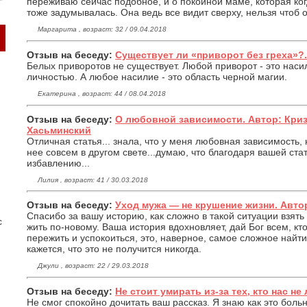
переживаю сейчас подобное, и о покойной маме, которая ко
тоже задумывалась. Она ведь все видит сверху, нельзя чтоб 
Маргарита , возраст: 32 / 09.04.2018
Отзыв на беседу:
Существует ли «приворот без греха»?.
Белых приворотов не существует. Любой приворот - это наси
личностью. А любое насилие - это область черной магии.
Екатерина , возраст: 44 / 08.04.2018
Отзыв на беседу:
О любовной зависимости. Автор: Кри
Хасьминский
Отличная статья... знала, что у меня любовная зависимость,
нее совсем в другом свете...думаю, что благодаря вашей ста
избавлению...
Лилия , возраст: 41 / 30.03.2018
Отзыв на беседу:
Уход мужа — не крушение жизни. Автор
Спасибо за вашу историю, как сложно в такой ситуации взять 
с
жить по-новому. Ваша история вдохновляет, дай Бог всем, кто
пережить и успокоиться, это, наверное, самое сложное найти
кажется, что это не получится никогда.
Джули , возраст: 22 / 29.03.2018
Отзыв на беседу:
Не стоит умирать из-за тех, кто нас не 
Не смог спокойно дочитать ваш рассказ. Я знаю как это больно