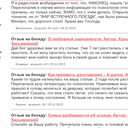
Я в радостном возбуждении от того, что, НАКОНЕЦ, нашла "к
Перелопатив и изучив много информации по психологии отно
т
причины, но только сейчас ЗНАЮ, что с этим делать. Открыли
тоннеля, не от "ФАР ВСТРЕЧНОГО ПОЕЗДА", как было раньш
Михаил, это дорогого стоит. Храни вас Господь.
и
Валентина , возраст: 60 лет / 08.11.2015
Отзыв на беседу:
О любовной зависимости. Автор: Кри
Хасьминский
Дай Бог здоровья вам за эту статью. Уже 7 лет расстались с 
а
простить. А не могу простить потому, что он не хочет видеть 
поможет мне найти заново Бога в своей душе и поможет мне 
ю
Ельмира , возраст: 43 / 05.11.2015
Отзыв на беседу:
Как пережить расставание – 6 шагов. 
Каким-то чудом наткнулась на вашу статью. 2 года после рас
Перечитала кучу литературы по психологии. Навязчивые мыс
пришло в голову молиться за девушку, которую полюбил мой
работает! Сказать, что мне стало легче- это ничего не сказат
привыкла к этому состоянию. Я больше не плачу, мне помога
Карина , возраст: 28 / 05.11.2015
Отзыв на беседу:
Семьи разбиваются об эгоизм. Автор
Хасьминский
Спасибо за Вашу работу. Прочитала очень легко, и головой к