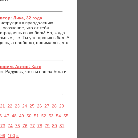
тор: Лика, 32 года
 инструкция к преодолению
 осознание, что от тебя
страдаешь свою боль! Но, когда
ьным, т.е. Ты уже правишь бал. А
дешь, а наоборот, понимаешь, что
ворим. Автор: Катя
и. Радуюсь, что ты нашла Бога и
21
22
23
24
25
26
27
28
29
6
47
48
49
50
51
52
53
54
55
73
74
75
76
77
78
79
80
81
99
100
»