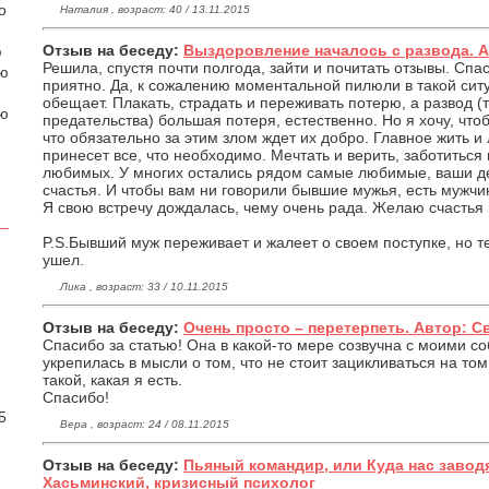
о
Наталия , возраст: 40 / 13.11.2015
Отзыв на беседу:
Выздоровление началось с развода. Ав
ю
Решила, спустя почти полгода, зайти и почитать отзывы. Спа
аю
приятно. Да, к сожалению моментальной пилюли в такой ситуа
обещает. Плакать, страдать и переживать потерю, а развод (
ою
предательства) большая потеря, естественно. Но я хочу, что
что обязательно за этим злом ждет их добро. Главное жить и
принесет все, что необходимо. Мечтать и верить, заботиться 
любимых. У многих остались рядом самые любимые, ваши де
счастья. И чтобы вам ни говорили бывшие мужья, есть мужчин
Я свою встречу дождалась, чему очень рада. Желаю счастья 
P.S.Бывший муж переживает и жалеет о своем поступке, но те
ушел.
Лика , возраст: 33 / 10.11.2015
Отзыв на беседу:
Очень просто – перетерпеть. Автор: 
Спасибо за статью! Она в какой-то мере созвучна с моими с
укрепилась в мысли о том, что не стоит зацикливаться на том
.
такой, какая я есть.
Спасибо!
5
Вера , возраст: 24 / 08.11.2015
Отзыв на беседу:
Пьяный командир, или Куда нас завод
Хасьминский, кризисный психолог