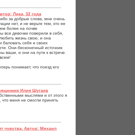
тор: Лика, 32 года
сибо за добрые слова, мне очень
ции нет, и не верьте тем, кто ее
тем более на почве
бы все девочки поверили в себя,
 любить жизнь свою, и она
и баловать себя и своих
ти. Они-бесконечный источник
ы ваши, и они на пути к встрече.
всем!
перь понимает, что поезд его
Священник Илия Шугаев
обственными мыслями и от этого я
, что меня не смогли принять
ят чувства. Автор: Михаил