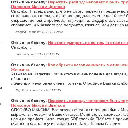
Отзыв на беседу:
Пережить развод: человеком быть тру
Психолог Максим Цветков
Спасибо! Я всегда знала, что не смогу пережить предательст
сама виновата в том, что агония продлилась еще на 10 лет!
отвращение, одна проблема не уходит. Благодарю Вас за ста
справимся, и у каждого все получится, главное-мои дети со 
Лариса , возраст: 42 / 17.11.2015
Отзыв на беседу:
Не стоит умирать из-за тех, кто нас не 
Спасибо...
Julia , возраст: 31 / 17.11.2015
Отзыв на беседу:
Как обрести независимость в отношен
Жинкина
Уважаемая Надежда! Ваша статья очень полезна для людей,
обществе.
Лично для меня была очень полезна. Огромное Вам спасибо
 и
Mig19 , возраст: 50 / 16.11.2015
Отзыв на беседу:
Пережить развод: человеком быть тру
я
Психолог Максим Цветков
СПАСИБО МАКСИМ! Все оказывается так и должно быть! Мо
выражены словами в Вашей статье. Меня это успокаивает. Осо
нами не пройдёт никто, только БОГ.спасибо ЕМУ что я проч
счастья и благополучия и здоровья Вам и Вашим близким