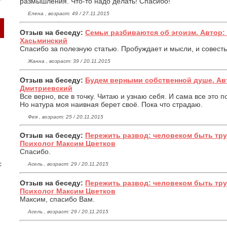
размышления. Что-то надо делать! Спасибо!
Елена , возраст: 49 / 27.11.2015
Отзыв на беседу:
Семьи разбиваются об эгоизм. Автор
Хасьминский
Спасибо за полезную статью. Пробуждает и мысли, и совесть
Жанна , возраст: 39 / 20.11.2015
Отзыв на беседу:
Будем верными собственной душе. Ав
Дмитриевский
Все верно, все в точку. Читаю и узнаю себя. И сама все это
Но натура моя наивная берет своё. Пока что страдаю.
Фея , возраст: 25 / 20.11.2015
Отзыв на беседу:
Пережить развод: человеком быть тру
Психолог Максим Цветков
Спасибо.
с
Асель , возраст: 29 / 20.11.2015
Отзыв на беседу:
Пережить развод: человеком быть тру
Психолог Максим Цветков
Максим, спасибо Вам.
Асель , возраст: 29 / 20.11.2015