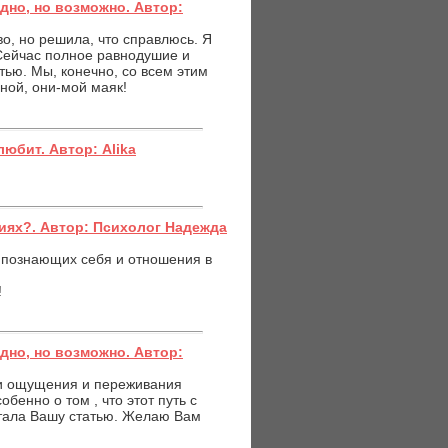
дно, но возможно. Автор:
во, но решила, что справлюсь. Я
 Сейчас полное равнодушие и
тью. Мы, конечно, со всем этим
мной, они-мой маяк!
любит. Автор: Alika
иях?. Автор: Психолог Надежда
 познающих себя и отношения в
!
дно, но возможно. Автор:
и ощущения и переживания
бенно о том , что этот путь с
итала Вашу статью. Желаю Вам