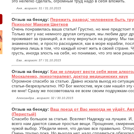
это нелегко сделать, огромный труд надо в себя вложить.
Аня , возраст: 31 / 31.10.2015
Отзыв на беседу:
Пережить развод: человеком быть тру
Психолог Максим Цветков
Очень понравилась ваша статья! Грустно, но мне предстоит 
Только вот у нас немного другая ситуация, мы любим друг дру
проживает за границей, а я хочу вернуться на родину. Мы та
знаменателю, и просто расходимся, как в море корабли, посл
причина лишь в том, что каждый хочет жить в своей стране. 
грусть, иногда злость на себя, но понимаю, что это мое решен
Ева , возраст: 37 / 31.10.2015
Отзыв на беседу:
Как не следует вести себя жене алкого
Москаленко, психотерапевт, доктор медицинских наук
Огромное спасибо за статью. Давно искала выход из ситуаци
статьи-безрезультатно. НО Бог милостив, муж сам нашёл эту
ее мне! Сразу же посоветовала ее всем своим подружкам-с
Александра , возраст: 32 / 30.10.2015
Отзыв на беседу:
Ваш поезд от Вас никогда не уйдёт. А
(Перистый)
Спасибо большое за статью. Вселяет Надежду на лучшее. И, 
всего нам даются самые простые вещи. Прощение, смирение
чужой выбор. Убедили меня, что делаю все правильно. Отпу
Очень трудно пока. Но выхода нет, надо справиться обязател