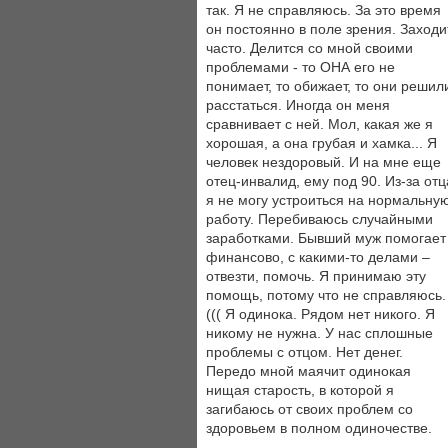
так. Я не справляюсь. За это время
он постоянно в поле зрения. Заходи
часто. Делится со мной своими
проблемами - то ОНА его не
понимает, то обижает, то они решил
расстаться. Иногда он меня
сравнивает с ней. Мол, какая же я
хорошая, а она грубая и хамка... Я
человек нездоровый. И на мне еще
отец-инвалид, ему под 90. Из-за отц
я не могу устроиться на нормальну
работу. Перебиваюсь случайными
заработками. Бывший муж помогает
финансово, с какими-то делами –
отвезти, помочь. Я принимаю эту
помощь, потому что не справляюсь.
((( Я одинока. Рядом нет никого. Я
никому не нужна. У нас сплошные
проблемы с отцом. Нет денег.
Передо мной маячит одинокая
нищая старость, в которой я
загибаюсь от своих проблем со
здоровьем в полном одиночестве.