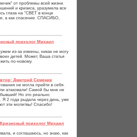
лючик" от проблемы всей жизни.
шений и кризиса, уразумела все
сь глаза на "СВЕТ в конце
е, а как спасение. СПАСИБО,
зисный психолог Михаил
мужем из-за измены, никак не могу
своих детей. Может, Ваша статья
жить по-новому.
Автор: Дмитрий Семеник
тования не могла прийти в себя.
ли атаковали! Самой бы мне не
 бывший! Но это реально
ь. Я 2 года рыдала через день, уже
ют эти молитвы! Спасибо!
: Кризисный психолог Михаил
ивала, и соглашаюсь, но знаю, как