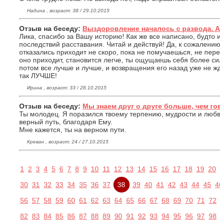
Надина , возраст: 38 / 29.10.2015
Отзыв на беседу:
Выздоровление началось с развода. Ав
Лика, спасибо за Вашу историю! Как же все написано, будто
последствий расставания. Читай и действуй! Да, к сожалению,
отказались приходит не скоро, пока не помучаешься, не пере
оно приходит, становится легче, ты ощущаешь себя более сил
потом все лучше и лучше, и возвращения его назад уже не ж
так ЛУЧШЕ!
Ирина , возраст: 33 / 28.10.2015
Отзыв на беседу:
Мы знаем друг о друге больше, чем го
Ты молодец. Я поразился твоему терпению, мудрости и любв
верный путь, благодаря Ему.
Мне кажется, ты на верном пути.
Креван , возраст: 24 / 27.10.2015
1
2
3
4
5
6
7
8
9
10
11
12
13
14
15
16
17
18
19
20
30
31
32
33
34
35
36
37
38
39
40
41
42
43
44
45
4
56
57
58
59
60
61
62
63
64
65
66
67
68
69
70
71
72
82
83
84
85
86
87
88
89
90
91
92
93
94
95
96
97
98