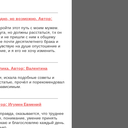
дно, но возможно. Автор:
пройти этот путь с моим мужем.
га, но должны расстаться, т.к он
к и не пришли с ним к общему
е почти десятилетнего брака и
Чувствую на душе опустошение и
ие, и я его не хочу изменить.
лика. Автор: Валентина
и, искала подобные советы и
 статью, прочёл и порекомендовал
озависимым.
втор: Игумен Евмений
правда, оказывается, что труднее
, понимание, умение принять
скаю и благословляю каждый день.
ьно.