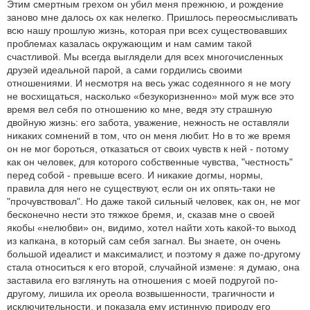
Этим смертным грехом он убил меня прежнюю, и рождение
заново мне далось ох как нелегко. Пришлось переосмысливать
всю нашу прошлую жизнь, которая при всех существовавших
проблемах казалась окружающим и нам самим такой
счастливой. Мы всегда выглядели для всех многочисленных
друзей идеальной парой, а сами гордились своими
отношениями. И несмотря на весь ужас содеянного я не могу
не восхищаться, насколько «безукоризненно» мой муж все это
время вел себя по отношению ко мне, ведя эту страшную
двойную жизнь: его забота, уважение, нежность не оставляли
никаких сомнений в том, что он меня любит. Но в то же время
он не мог бороться, отказаться от своих чувств к ней - потому
как он человек, для которого собственные чувства, "честность"
перед собой - превыше всего. И никакие догмы, нормы,
правила для него не существуют, если он их опять-таки не
"прочувствовал". Но даже такой сильный человек, как он, не мог
бесконечно нести это тяжкое бремя, и, сказав мне о своей
якобы «нелюбви» он, видимо, хотел найти хоть какой-то выход
из капкана, в который сам себя загнал. Вы знаете, он очень
большой идеалист и максималист, и поэтому я даже по-другому
стала относиться к его второй, случайной измене: я думаю, она
заставила его взглянуть на отношения с моей подругой по-
другому, лишила их ореола возвышенности, трагичности и
исключительности, и показала ему истинную природу его