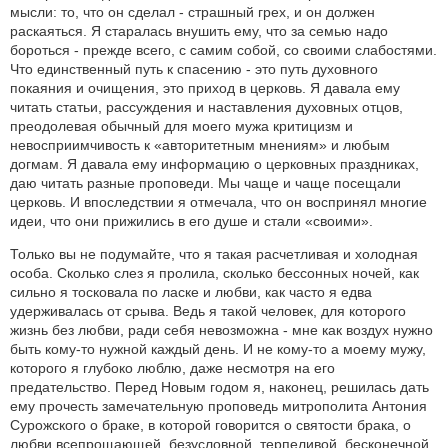
мысли: то, что он сделал - страшный грех, и он должен
раскаяться. Я старалась внушить ему, что за семью надо
бороться - прежде всего, с самим собой, со своими слабостями.
Что единственный путь к спасению - это путь духовного
покаяния и очищения, это приход в церковь. Я давала ему
читать статьи, рассуждения и наставления духовных отцов,
преодолевая обычный для моего мужа критицизм и
невосприимчивость к «авторитетным мнениям» и любым
догмам. Я давала ему информацию о церковных праздниках,
даю читать разные проповеди. Мы чаще и чаще посещали
церковь. И впоследствии я отмечала, что он воспринял многие
идеи, что они прижились в его душе и стали «своими».
Только вы не подумайте, что я такая расчетливая и холодная
особа. Сколько слез я пролила, сколько бессонных ночей, как
сильно я тосковала по ласке и любви, как часто я едва
удерживалась от срыва. Ведь я такой человек, для которого
жизнь без любви, ради себя невозможна - мне как воздух нужно
быть кому-то нужной каждый день. И не кому-то а моему мужу,
которого я глубоко люблю, даже несмотря на его
предательство. Перед Новым годом я, наконец, решилась дать
ему прочесть замечательную проповедь митрополита Антония
Сурожского о браке, в которой говорится о святости брака, о
любви всепрощающей, безусловной, терпеливой, бесконечной.