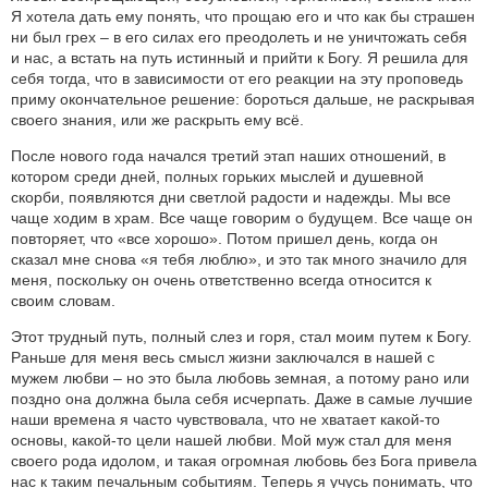
Я хотела дать ему понять, что прощаю его и что как бы страшен
ни был грех – в его силах его преодолеть и не уничтожать себя
и нас, а встать на путь истинный и прийти к Богу. Я решила для
себя тогда, что в зависимости от его реакции на эту проповедь
приму окончательное решение: бороться дальше, не раскрывая
своего знания, или же раскрыть ему всё.
После нового года начался третий этап наших отношений, в
котором среди дней, полных горьких мыслей и душевной
скорби, появляются дни светлой радости и надежды. Мы все
чаще ходим в храм. Все чаще говорим о будущем. Все чаще он
повторяет, что «все хорошо». Потом пришел день, когда он
сказал мне снова «я тебя люблю», и это так много значило для
меня, поскольку он очень ответственно всегда относится к
своим словам.
Этот трудный путь, полный слез и горя, стал моим путем к Богу.
Раньше для меня весь смысл жизни заключался в нашей с
мужем любви – но это была любовь земная, а потому рано или
поздно она должна была себя исчерпать. Даже в самые лучшие
наши времена я часто чувствовала, что не хватает какой-то
основы, какой-то цели нашей любви. Мой муж стал для меня
своего рода идолом, и такая огромная любовь без Бога привела
нас к таким печальным событиям. Теперь я учусь понимать, что