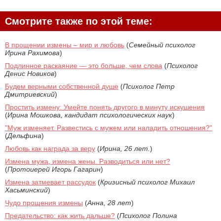
Смотрите также по этой теме:
В прощении измены – мир и любовь
(
Семейный психолог
Ирина Рахимова
)
Подлинное раскаяние — это больше, чем слова
(
Психолог
Денис Новиков
)
Будем верными собственной душе
(
Психолог Петр
Дмитриевский
)
Простить измену: Умейте понять другого в минуту искушения
(
Ирина Мошкова, кандидат психологических наук
)
"Муж изменяет. Развестись с мужем или наладить отношения?"
(
Дельфина
)
Любовь как награда за веру
(
Ирина, 26 лет.
)
Измена мужа, измена жены. Разводиться или нет?
(
Протоиерей Игорь Гагарин
)
Измена затмевает рассудок
(
Кризисный психолог Михаил
Хасьминский
)
Чудо прощения измены
(
Анна, 28 лет
)
Предательство: как жить дальше?
(
Психолог Полина