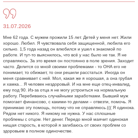
31.07.2026
Мне 62 года. С мужем прожили 15 лет. Детей у меня нет. Жили
хорошо. Любил. Я чувствовала себя защищенной, любила его
сильно. 1,5 года назад он влюбился и ушел к знакомой по
работе. И тут-то выяснилось, что всё у нас было не так. Я не
справляюсь. За это время он постоянно в поле зрения. Заходит
часто. Делится со мной своими проблемами - то ОНА его не
понимает, то обижает, то они решили расстаться. Иногда он
меня сравнивает с ней. Мол, какая же я хорошая, а она грубая
и хамка... Я человек нездоровый. И на мне еще отец-инвалид,
ему под 90. Из-за отца я не могу устроиться на нормальную
работу. Перебиваюсь случайными заработками. Бывший муж
помогает финансово, с какими-то делами – отвезти, помочь. Я
принимаю эту помощь, потому что не справляюсь.((( Я одинока.
Рядом нет никого. Я никому не нужна. У нас сплошные
проблемы с отцом. Нет денег. Передо мной маячит одинокая
нищая старость, в которой я загибаюсь от своих проблем со
здоровьем в полном одиночестве.