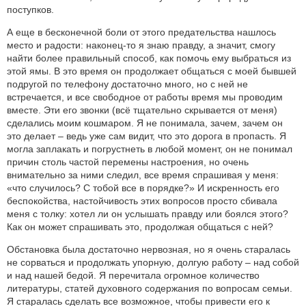
поступков.
А еще в бесконечной боли от этого предательства нашлось
место и радости: наконец-то я знаю правду, а значит, смогу
найти более правильный способ, как помочь ему выбраться из
этой ямы. В это время он продолжает общаться с моей бывшей
подругой по телефону достаточно много, но с ней не
встречается, и все свободное от работы время мы проводим
вместе. Эти его звонки (всё тщательно скрывается от меня)
сделались моим кошмаром. Я не понимала, зачем, зачем он
это делает – ведь уже сам видит, что это дорога в пропасть. Я
могла заплакать и погрустнеть в любой момент, он не понимал
причин столь частой перемены настроения, но очень
внимательно за ними следил, все время спрашивая у меня:
«что случилось? С тобой все в порядке?» И искренность его
беспокойства, настойчивость этих вопросов просто сбивала
меня с толку: хотел ли он услышать правду или боялся этого?
Как он может спрашивать это, продолжая общаться с ней?
Обстановка была достаточно нервозная, но я очень старалась
не сорваться и продолжать упорную, долгую работу – над собой
и над нашей бедой. Я перечитала огромное количество
литературы, статей духовного содержания по вопросам семьи.
Я старалась сделать все возможное, чтобы привести его к