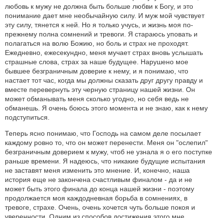
любовь к мужу не должна быть больше любви к Богу, и это
понимание дает мне необычайную силу. И муж мой чувствует
эту силу, тянется к ней. Но я только учусь, и жизнь моя по-
прежнему полна сомнений и тревоги. Я стараюсь уповать и
полагаться на волю Божию, но боль и страх не проходят.
Ежедневно, ежесекундно, меня мучает страх вновь услышать
страшные слова, страх за наше будущее. Нарушено мое
бывшее безграничным доверие к нему, и я понимаю, что
настает тот час, когда мы должны сказать друг другу правду и
вместе перевернуть эту черную страницу нашей жизни. Он
может обманывать меня сколько угодно, но себя ведь не
обманешь. Я очень боюсь этого момента и не знаю, как к нему
подступиться.
Теперь ясно понимаю, что Господь на самом деле посылает
каждому ровно то, что он может перенести. Меня он "ослепил"
безграничным доверием к мужу, чтоб не узнала я о его поступке
раньше времени. Я надеюсь, что никакие будущие испытания
не заставят меня изменить это мнение. И, конечно, наша
история еще не закончена счастливым финалом - да и не
может быть этого финала до конца нашей жизни - поэтому
продолжается моя каждодневная борьба в сомнениях, в
тревоге, страхе. Очень, очень хочется чуть больше покоя и
уверенности. Одним из способов достижения этого мне