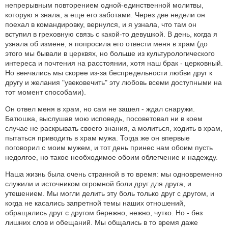
непрерывным повторением одной-единственной молитвы,
которую я знала, а еще его заботами. Через две недели он
поехал в командировку, вернулся, и я узнала, что там он
вступил в греховную связь с какой-то девушкой. В день, когда я
узнала об измене, я попросила его отвести меня в храм (до
этого мы бывали в церквях, но больше из культурологического
интереса и почтения на расстоянии, хотя наш брак - церковный.
Но венчались мы скорее из-за беспредельности любви друг к
другу и желания "увековечить" эту любовь всеми доступными на
тот момент способами).
Он отвел меня в храм, но сам не зашел - ждал снаружи.
Батюшка, выслушав мою исповедь, посоветовал ни в коем
случае не раскрывать своего знания, а молиться, ходить в храм,
пытаться приводить в храм мужа. Тогда же он впервые
поговорил с моим мужем, и тот день принес нам обоим пусть
недолгое, но такое необходимое обоим облегчение и надежду.
Наша жизнь была очень странной в то время: мы одновременно
служили и источником огромной боли друг для друга, и
утешением. Мы могли делить эту боль только друг с другом, и
когда не касались запретной темы наших отношений,
обращались друг с другом бережно, нежно, чутко. Но - без
лишних слов и обещаний. Мы общались в то время даже