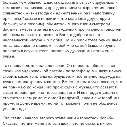
больше, чем обычно. Ездили отдыхать в отпуск с друзьями, и
там даже организовали празднованием четырехлетия нашей
совместной жизни (тогда он единственный раз "наполовину
признался" сказав в подпитии, что мы знаем друг о друге
больше, чем говорим). Мы читали много книг и смотрели
фильмы вместе и затем в обсуждениях прочитанного говорили
обо всем на свете: о жизни, о Боге, о добре и зле, о
человеческой натуре и о любви. Но мы жили тогда одним днем,
не заговаривая о главном. Порой мне самой бывало трудно
поверить в случившееся, поскольку духовно мы стали еще
ближе.
Так прошло лето и начало осени. Он перестал общаться со
своей командировочной пассией по телефону, мы даже начали
строить какие-то планы на будущее, и постепенно надежда на
лучшее стала крепнуть во мне. Вместе с тем я чувствовала, что
не понимаю до конца, что происходит с мужем, что остается
какая-то еще причина, терзающая его. И вот тогда я узнала о
его трехлетнем романе с моей подругой, рядом с которой мы
прожили долгое время, но на тот момент почти не общались
уже полгода.
Это стало началом второго этапа нашей горестной борьбы.
Сказать, что для меня это был шок – это не сказать ничего.