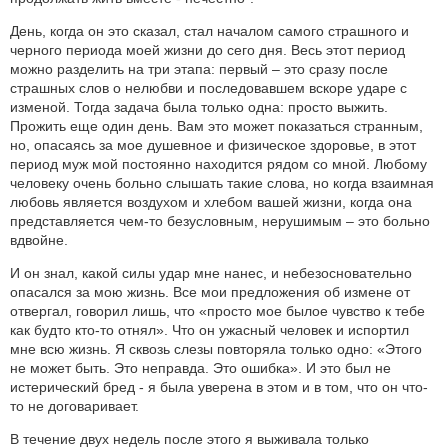
День, когда он это сказал, стал началом самого страшного и
черного периода моей жизни до сего дня. Весь этот период
можно разделить на три этапа: первый – это сразу после
страшных слов о нелюбви и последовавшем вскоре ударе с
изменой. Тогда задача была только одна: просто выжить.
Прожить еще один день. Вам это может показаться странным,
но, опасаясь за мое душевное и физическое здоровье, в этот
период муж мой постоянно находится рядом со мной. Любому
человеку очень больно слышать такие слова, но когда взаимная
любовь является воздухом и хлебом вашей жизни, когда она
представляется чем-то безусловным, нерушимым – это больно
вдвойне.
И он знал, какой силы удар мне нанес, и небезосновательно
опасался за мою жизнь. Все мои предложения об измене от
отвергал, говорил лишь, что «просто мое былое чувство к тебе
как будто кто-то отнял». Что он ужасный человек и испортил
мне всю жизнь. Я сквозь слезы повторяла только одно: «Этого
не может быть. Это неправда. Это ошибка». И это был не
истерический бред - я была уверена в этом и в том, что он что-
то не договаривает.
В течение двух недель после этого я выживала только