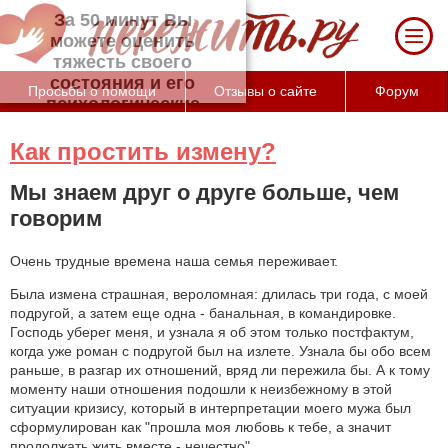
За 50 минут Вы можете оценить тяжесть
своего состояния и его психологические
причины (бесплатно)
Просьбы о помощи
Отзывы о сайте
Форум
Как простить измену?
Мы знаем друг о друге больше, чем
говорим
Очень трудные времена наша семья переживает.
Была измена страшная, вероломная: длилась три года, с моей
подругой, а затем еще одна - банальная, в командировке.
Господь уберег меня, и узнала я об этом только постфактум,
когда уже роман с подругой был на излете. Узнала бы обо всем
раньше, в разгар их отношений, вряд ли пережила бы. А к тому
моменту наши отношения подошли к неизбежному в этой
ситуации кризису, который в интерпретации моего мужа был
сформулирован как "прошла моя любовь к тебе, а значит
продолжать жить вместе - нечестно".