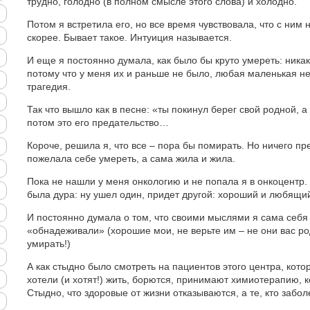
трудно, голодно (в полном смысле этого слова) и холодно.
Потом я встретила его, но все время чувствовала, что с ним 
скорее. Бывает такое. Интуиция называется.
И еще я постоянно думала, как было бы круто умереть: ника
потому что у меня их и раньше не было, любая маленькая н
трагедия.
Так что вышло как в песне: «ты покинул берег свой родной, а 
потом это его предательство…
Короче, решила я, что все – пора бы помирать. Но ничего пр
пожелала себе умереть, а сама жила и жила.
Пока не нашли у меня онкологию и не попала я в онкоцентр. 
была дура: ну ушел один, придет другой: хороший и любящи
И постоянно думала о том, что своими мыслями я сама себя
«обнадеживали» (хорошие мои, не верьте им – не они вас ро
умирать!)
А как стыдно было смотреть на пациентов этого центра, котор
хотели (и хотят!) жить, борются, принимают химиотерапию, 
Стыдно, что здоровые от жизни отказываются, а те, кто заболе