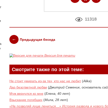
т
11318
и
Предыдущая беседа
а
ю
Версия для печати
Смотрите также по этой теме:
Не стоит умирать из-за тех, кто нас не любит
(
Alika
)
Дар безответной любви
(
Дмитрий Семеник, основатель са
Муж вернулся ко мне
(
Елена, 40 лет
)
Взыскание погибших
(
Мила, 28 лет
)
«Не позволяй душе лениться…» История развода и нового б