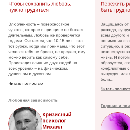
Чтобы сохранить любовь,
Пережить р
нужно трудиться
быть трудно
Влюбленность – поверхностное
Защищаясь от 
чувство, которое в принципе не бывает
развода, супру
длительным. Любовь же проверяется
всем другого и
годами. Считается, что 10-15 лет – это
понимания сво
тот рубеж, когда мы понимаем, что этот
ситуацию, в ре
человек тебя не бросит, не предаст, ему
неконструктив
можно верить как самому себе.
жизнь. И потом
Происходит слияние двух людей на
образуется, с
всех уровнях – на физическом,
конфликтные си
душевном и духовном.
вынужден или в
боли...
Читать полностью
Читать полнос
Любовная зависимость
Гадание и пр
Кризисный
психолог
Михаил