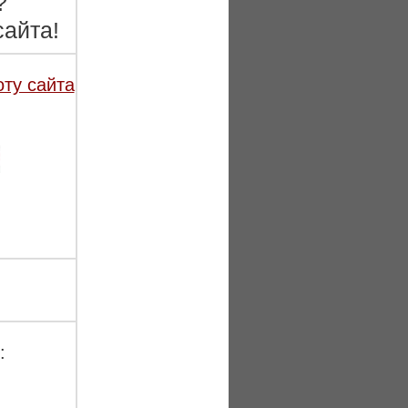
?
айта!
оту сайта
: