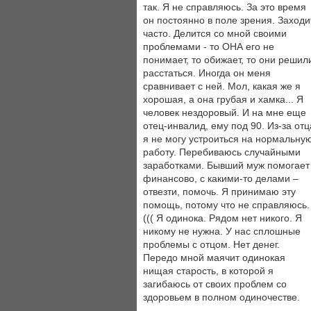
так. Я не справляюсь. За это время
он постоянно в поле зрения. Заходи
часто. Делится со мной своими
проблемами - то ОНА его не
понимает, то обижает, то они решил
расстаться. Иногда он меня
сравнивает с ней. Мол, какая же я
хорошая, а она грубая и хамка... Я
человек нездоровый. И на мне еще
отец-инвалид, ему под 90. Из-за отц
я не могу устроиться на нормальну
работу. Перебиваюсь случайными
заработками. Бывший муж помогает
финансово, с какими-то делами –
отвезти, помочь. Я принимаю эту
помощь, потому что не справляюсь.
((( Я одинока. Рядом нет никого. Я
никому не нужна. У нас сплошные
проблемы с отцом. Нет денег.
Передо мной маячит одинокая
нищая старость, в которой я
загибаюсь от своих проблем со
здоровьем в полном одиночестве.