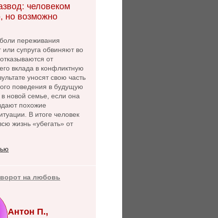
азвод: человеком
, но возможно
боли переживания
г или супруга обвиняют во
 отказываются от
его вклада в конфликтную
зультате уносят свою часть
ного поведения в будущую
 в новой семье, если она
оздают похожие
туации. В итоге человек
сю жизнь «убегать» от
тью
иворот на любовь
Антон П.,