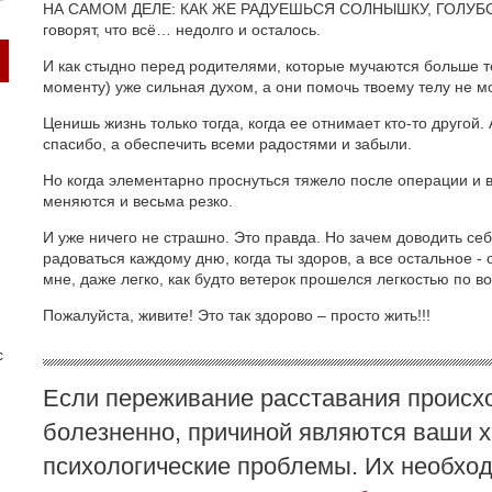
НА САМОМ ДЕЛЕ: КАК ЖЕ РАДУЕШЬСЯ СОЛНЫШКУ, ГОЛУБОМ
говорят, что всё… недолго и осталось.
И как стыдно перед родителями, которые мучаются больше те
моменту) уже сильная духом, а они помочь твоему телу не мо
Ценишь жизнь только тогда, когда ее отнимает кто-то другой. 
спасибо, а обеспечить всеми радостями и забыли.
Но когда элементарно проснуться тяжело после операции и в
меняются и весьма резко.
И уже ничего не страшно. Это правда. Но зачем доводить себ
радоваться каждому дню, когда ты здоров, а все остальное -
мне, даже легко, как будто ветерок прошелся легкостью по в
Пожалуйста, живите! Это так здорово – просто жить!!!
с
Если переживание расставания происх
болезненно, причиной являются ваши 
психологические проблемы. Их необхо