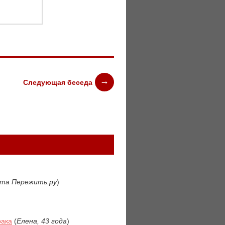
Следующая беседа
йта Пережить.ру
)
рака
(
Елена, 43 года
)