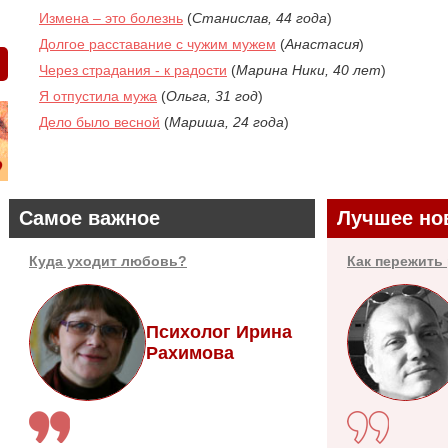
Измена – это болезнь
(
Станислав, 44 года
)
Долгое расставание с чужим мужем
(
Анастасия
)
Через страдания - к радости
(
Марина Ники, 40 лет
)
Я отпустила мужа
(
Ольга, 31 год
)
Дело было весной
(
Мариша, 24 года
)
Самое важное
Лучшее но
Куда уходит любовь?
Как пережить
Психолог Ирина
Рахимова