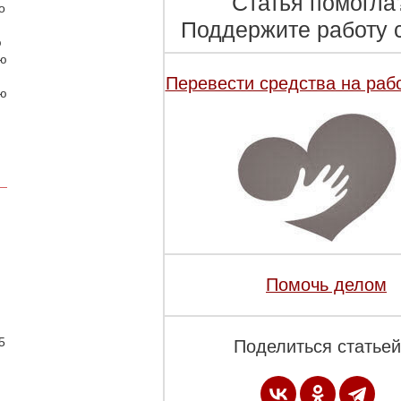
Статья помогла
о
Поддержите работу с
ю
аю
Перевести средства на раб
ою
Помочь делом
.
5
Поделиться статьей