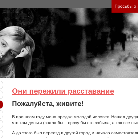
нить тяжесть своего состояния и его психологич
Просьбы о
Они пережили расставание
Пожалуйста, живите!
В прошлом году меня предал молодой человек. Нашел другую
что там деньги (знала бы – сразу бы его забыла, а так все пы
А до этого был переезд в другой город и начало самостояте