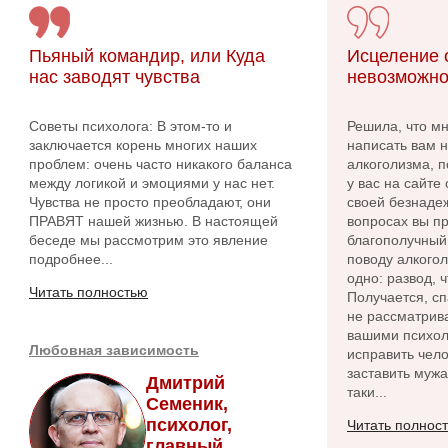
Пьяный командир, или Куда
Исцеление о
нас заводят чувства
невозможно
Советы психолога: В этом-то и
Решила, что м
заключается корень многих наших
написать вам 
проблем: очень часто никакого баланса
алкоголизма, п
между логикой и эмоциями у нас нет.
у вас на сайте
Чувства не просто преобладают, они
своей безнадеж
ПРАВЯТ нашей жизнью. В настоящей
вопросах вы пр
беседе мы рассмотрим это явление
благополучный 
подробнее...
поводу алкого
одно: развод, 
Читать полностью
Получается, сп
не рассматрива
вашими психол
Любовная зависимость
исправить чело
заставить мужа
Дмитрий
таки...
Семеник,
психолог,
Читать полнос
главный