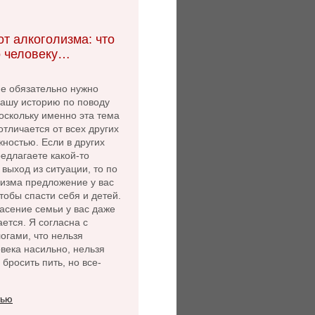
т алкоголизма: что
 человеку…
не обязательно нужно
нашу историю по поводу
оскольку именно эта тема
 отличается от всех других
ностью. Если в других
едлагаете какой-то
выход из ситуации, то по
лизма предложение у вас
чтобы спасти себя и детей.
асение семьи у вас даже
ется. Я согласна с
огами, что нельзя
века насильно, нельзя
 бросить пить, но все-
тью