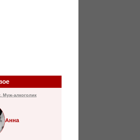
вое
т. Муж-алкоголик
Анна