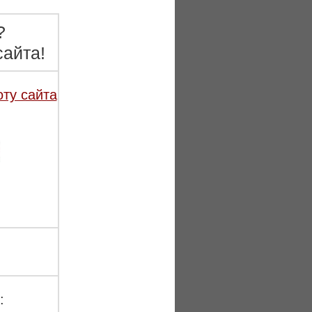
?
айта!
оту сайта
: