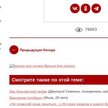
т
и
79963
а
ю
Предыдущая беседа
Версия для печати
Смотрите также по этой теме:
Дар безответной любви
(
Дмитрий Семеник, основатель са
Взыскание погибших
(
Мила, 28 лет
)
«Не позволяй душе лениться…» История развода и нового б