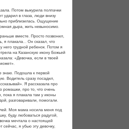
казала. Потом выкурила полпачки
ет ударил в глаза, люди внизу
ально приблизилась. Ощущение
громная дыра, жить невыносимо.
 раньше вместе. Просто позвонил,
, я плакала... Он сказал, что
 у него грудной ребенок. Потом я
мотрела на Казанскую икону Божьей
азала: «Девочка, если в твоей
оможет».
е знаю. Подошла к первой
ую. Водитель сразу посадил,
ассказывай». Я рассказала про
о ромашки, про то, что очень
, пока я плакала там у иконы
дой, разговаривали, помогали.
елей. Моя мама носила меня под
шку, буду любоваться радугой,
евочка мечтала о настоящей
т сейчас, я убью эту девочку,