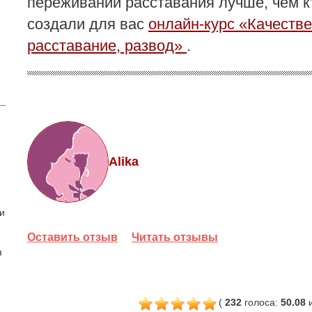
переживании расставания лучше, чем к
создали для вас
онлайн-курс «Качеств
расставание, развод»
.
Alika
 и
Оставить отзыв
Читать отзывы
я
(
232
голоса
:
50.08
и