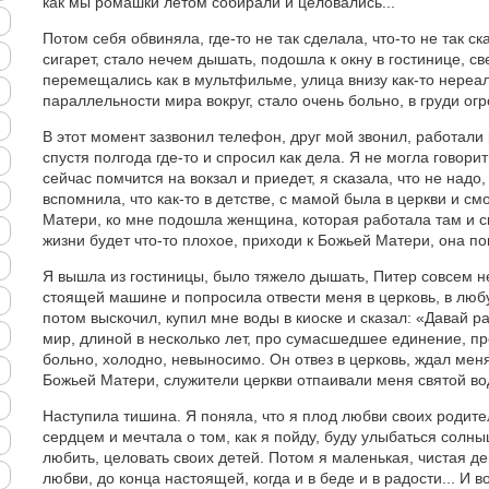
как мы ромашки летом собирали и целовались...
Потом себя обвиняла, где-то не так сделала, что-то не так с
сигарет, стало нечем дышать, подошла к окну в гостинице, св
перемещались как в мультфильме, улица внизу как-то нере
параллельности мира вокруг, стало очень больно, в груди о
В этот момент зазвонил телефон, друг мой звонил, работали
спустя полгода где-то и спросил как дела. Я не могла говорить
сейчас помчится на вокзал и приедет, я сказала, что не надо,
вспомнила, что как-то в детстве, с мамой была в церкви и с
Матери, ко мне подошла женщина, которая работала там и ск
жизни будет что-то плохое, приходи к Божьей Матери, она п
Я вышла из гостиницы, было тяжело дышать, Питер совсем н
стоящей машине и попросила отвести меня в церковь, в люб
потом выскочил, купил мне воды в киоске и сказал: «Давай р
мир, длиной в несколько лет, про сумасшедшее единение, пр
больно, холодно, невыносимо. Он отвез в церковь, ждал меня
Божьей Матери, служители церкви отпаивали меня святой во
Наступила тишина. Я поняла, что я плод любви своих родит
сердцем и мечтала о том, как я пойду, буду улыбаться солны
любить, целовать своих детей. Потом я маленькая, чистая д
любви, до конца настоящей, когда и в беде и в радости... И во