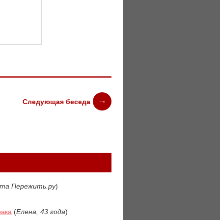
Следующая беседа
йта Пережить.ру
)
рака
(
Елена, 43 года
)