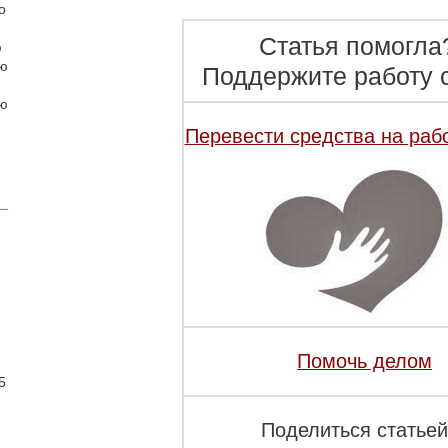
о
Статья помогла
ю
аю
Поддержите работу с
ою
Перевести средства на раб
.
Помочь делом
5
Поделиться статьей