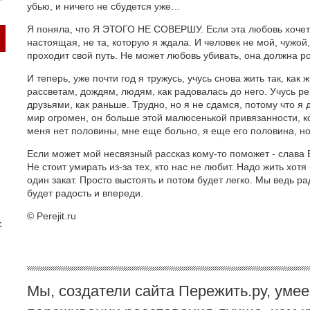
убью, и ничего не сбудется уже…
Я поняла, что Я ЭТОГО НЕ СОВЕРШУ. Если эта любовь хочет м
настоящая, не та, которую я ждала. И человек не мой, чужой
проходит свой путь. Не может любовь убивать, она должна ро
И теперь, уже почти год я тружусь, учусь снова жить так, как 
рассветам, дождям, людям, как радовалась до него. Учусь р
друзьями, как раньше. Трудно, но я не сдамся, потому что я
мир огромен, он больше этой малюсенькой привязанности, ко
меня нет половины, мне еще больно, я еще его половина, но 
Если может мой несвязный рассказ кому-то поможет - слава Б
Не стоит умирать из-за тех, кто нас не любит. Надо жить хотя
один закат. Просто выстоять и потом будет легко. Мы ведь рад
будет радость и впереди.
© Perejit.ru
с
Мы, создатели сайта Пережить.ру, умее