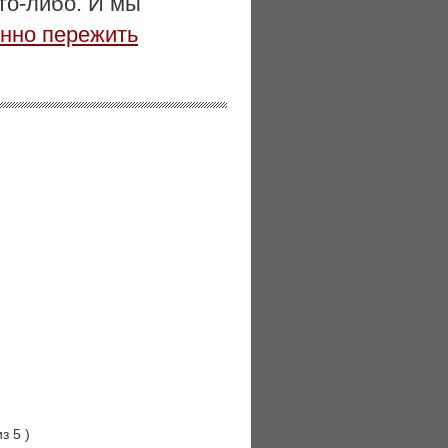
то-либо. И мы
енно пережить
з 5
)