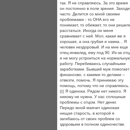
так. Я не справляюсь. За это время
он постоянно в поле зрения. Заходи
часто. Делится со мной своими
проблемами - то ОНА его не
понимает, то обижает, то они решил
расстаться. Иногда он меня
сравнивает с ней. Мол, какая же я
хорошая, а она грубая и хамка... Я
человек нездоровый. И на мне еще
отец-инвалид, ему под 90. Из-за отц
я не могу устроиться на нормальну
работу. Перебиваюсь случайными
заработками. Бывший муж помогает
финансово, с какими-то делами –
отвезти, помочь. Я принимаю эту
помощь, потому что не справляюсь.
((( Я одинока. Рядом нет никого. Я
никому не нужна. У нас сплошные
проблемы с отцом. Нет денег.
Передо мной маячит одинокая
нищая старость, в которой я
загибаюсь от своих проблем со
здоровьем в полном одиночестве.