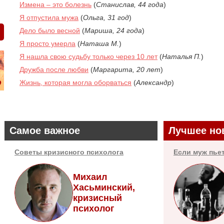
Измена – это болезнь
(
Станислав, 44 года
)
Я отпустила мужа
(
Ольга, 31 год
)
Дело было весной
(
Мариша, 24 года
)
Я просто умерла
(
Наташа М.
)
Я нашла свою судьбу только через 10 лет
(
Наталья П.
)
Дружба после любви
(
Маргарита, 20 лет
)
Жизнь, которая могла оборваться
(
Александр
)
Самое важное
Лучшее но
Советы кризисного психолога
Если муж пье
Михаил
Хасьминский,
кризисный
психолог