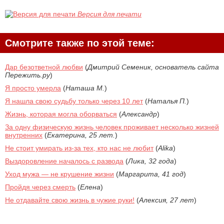
Версия для печати
Смотрите также по этой теме:
Дар безответной любви
(
Дмитрий Семеник, основатель сайта
Пережить.ру
)
Я просто умерла
(
Наташа М.
)
Я нашла свою судьбу только через 10 лет
(
Наталья П.
)
Жизнь, которая могла оборваться
(
Александр
)
За одну физическую жизнь человек проживает несколько жизней
внутренних
(
Екатерина, 25 лет.
)
Не стоит умирать из-за тех, кто нас не любит
(
Alika
)
Выздоровление началось с развода
(
Лика, 32 года
)
Уход мужа — не крушение жизни
(
Маргарита, 41 год
)
Пройдя через смерть
(
Елена
)
Не отдавайте свою жизнь в чужие руки!
(
Алексия, 27 лет
)