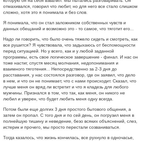
которую он на себя взвалил. Мы пытались разговаривать. Он
отмахивался, говорил что любит, но для него все стало слишком
сложно, хотя это я понимала и без слов.
Я понимала, что он стал заложником собственных чувств и
данных обещаний и возможно это - то самое, что тяготит его...
Надо ли говорить, что было очень тяжело сидеть и смотреть, как
все рушится? Я чувствовала, что задыхаюсь от беспомощности
перед ситуацией. Но у всего, как и у любой заданной
программы, есть свое логическое завершение - финал. И нас он
тоже настиг, спустя месяц молчания, недопонимания и
взаимного тяготения... Непосредственно за 2-3 дня до
расставания, у нас состоялся разговор, где он заявил, что дело
в нем, и что он не понимает, что с нами происходит. Сказал, что
лучше меня он вряд ли встретит и что я кладезь для любого
мужчины. Признался в том, что так, как меня, он никого не
любил и уверен, что будет любить меня одну всегда.
Потом были еще долгих 3 дня простого бытового общения, а
затем он пропал. С того дня и по сей день, он погрузил меня в
полнейшую тишину и неведение, безо всяких объяснений, слез,
истерик и прочего, мы просто перестали созваниваться.
Тогда казалось, что жизнь кончилась, все рухнуло в одночасье,