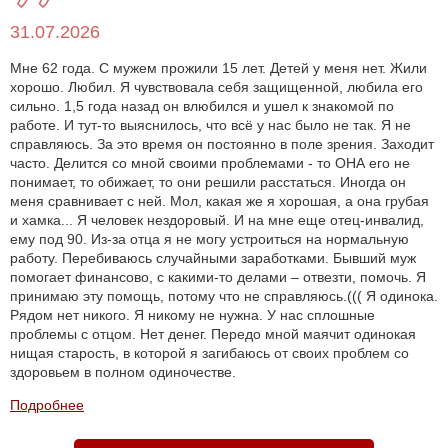
31.07.2026
Мне 62 года. С мужем прожили 15 лет. Детей у меня нет. Жили
хорошо. Любил. Я чувствовала себя защищенной, любила его
сильно. 1,5 года назад он влюбился и ушел к знакомой по
работе. И тут-то выяснилось, что всё у нас было не так. Я не
справляюсь. За это время он постоянно в поле зрения. Заходит
часто. Делится со мной своими проблемами - то ОНА его не
понимает, то обижает, то они решили расстаться. Иногда он
меня сравнивает с ней. Мол, какая же я хорошая, а она грубая
и хамка... Я человек нездоровый. И на мне еще отец-инвалид,
ему под 90. Из-за отца я не могу устроиться на нормальную
работу. Перебиваюсь случайными заработками. Бывший муж
помогает финансово, с какими-то делами – отвезти, помочь. Я
принимаю эту помощь, потому что не справляюсь.((( Я одинока.
Рядом нет никого. Я никому не нужна. У нас сплошные
проблемы с отцом. Нет денег. Передо мной маячит одинокая
нищая старость, в которой я загибаюсь от своих проблем со
здоровьем в полном одиночестве.
Подробнее