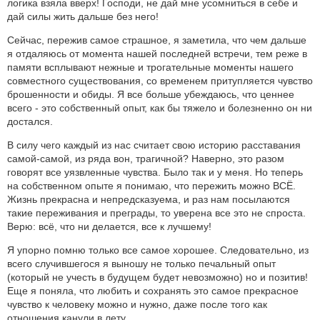
логика взяла вверх! Господи, не дай мне усомниться в себе и
дай силы жить дальше без него!
Сейчас, пережив самое страшное, я заметила, что чем дальше
я отдаляюсь от момента нашей последней встречи, тем реже в
памяти всплывают нежные и трогательные моменты нашего
совместного существования, со временем притупляется чувство
брошенности и обиды. Я все больше убеждаюсь, что ценнее
всего - это собственный опыт, как бы тяжело и болезненно он ни
достался.
В силу чего каждый из нас считает свою историю расставания
самой-самой, из ряда вон, трагичной? Наверно, это разом
говорят все уязвленные чувства. Было так и у меня. Но теперь
на собственном опыте я понимаю, что пережить можно ВСЁ.
Жизнь прекрасна и непредсказуема, и раз нам посылаются
такие переживания и преграды, то уверена все это не спроста.
Верю: всё, что ни делается, все к лучшему!
Я упорно помню только все самое хорошее. Следовательно, из
всего случившегося я выношу не только печальный опыт
(который не учесть в будущем будет невозможно) но и позитив!
Еще я поняла, что любить и сохранять это самое прекрасное
чувство к человеку можно и нужно, даже после того как
отношения канули в лету.