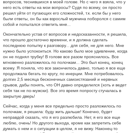
вопросов, теснившихся в моей голове. Но с чего я взяла, что у
него есть ответы на мои вопросы? Судя по всему, он просто
решил уйти от пугающих его сложностей, т.к. если бы у него
были ответы, он бы как взрослый мужчина поборолся с самим
собой и попытался ответить мне...
Окончательно устав от вопросов и недосказанности, я решила,
что прошло достаточно времени, и я должна сделать
последнюю попытку к разговору... для себя, не для него. Мне
нужно было успокоиться. Но каково было мое удивление, когда
он не поднял трубку! В голове все разом прояснилось. Все
мгновенно разложилось по полочкам... Это был конец, конец
всему. Я поняла, что все закончилось давно, только я все еще
продолжала бегать по кругу, по инерции. Мне потребовалось
долгих 2,5 месяца бесконечных самоистязаний и нервных
срывов, дабы понять, что ОН давно определился (хоть и ведет
себя так не по-мужски). Все это время попросту стучалась в
закрытую дверь!
Сейчас, когда у меня все предельно просто разложилось по
полочкам, я решила: буду жить дальше! Конечно, будет
неправдой сказать, что я его разлюбила. Нет, я его все еще
люблю, очень! Но другого выхода, кроме как запретить себе
думать о нем и о ситуации в целом, я не вижу. Наконец-то