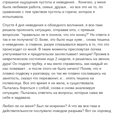
страшное ощущение пустоты и неведения... Конечно, у меня
была любимая работа, семья, друзья... но все это не то, по
сравнению с тем чувством пустоты и горечи, которое я
испытывала.
Спустя 4 дня неведения и обоюдного молчания, я все-таки
решила прояснить ситуацию, отправив sms, с прямым
вопросом: "правильно ли я поняла, что это конец?" Но ответа я
так и не получила! О, Боже, это было еще хуже... снова тишина
и неведение, а главное, разум отказывался верить в то, что это
происходит со мной. В такие моменты пресловутая логика
улетучивается и предательски захлестывают эмоции! Прожив в
невротическом состоянии еще 2 недели, я решилась на звонок,
дура! Он поднял трубку, и мы мило справились, как каждый из
нас поживает... и после этого не было ничего! Поняв, что я
плавно подвожу к разговору, он так же плавно сославшись на
занятость, сказал что перезвонит, и... опять тишина на
полмесяца. Все это время я не жила, а существовала.
Пыталась бороться с собой, снова и снова анализируя
ситуацию. Пыталась ответить на вопросы, которые сама же
себе и задавала.
Любил ли он меня? Был ли искренен? А что же все-таки в
действительности послужило поводом разрыва? Вот он хоровод