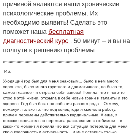
причиной являются ваши хронические
психологические проблемы. Их
необходимо выявить! Сделать это
поможет наша
бесплатная
диагностический курс
. 50 минут – и вы на
полпути к решению проблемы.
P.S.
Уходящий год был для меня знаковым... было в нем много
хорошего, было много грустного и драматичного, но было то,
самое главное - я открыла себя заново! Поняла, что я чего-то
стою в этой жизни, открыла в себе новые грани и таланты и это
здорово. Год был богат на события разного рода... Отмечу,
пожалуй, только то, что под конец года я сменила работу,
причем перемены действительно кардинальные. А еще, я
похоже окончательно пережила расставание с любимым... в
какой-то момент я поняла что вся ситуация потеряла для меня
свою красочность и актуальность... и мне остались только