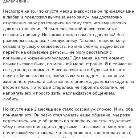
делали вид?
Несмотря на то, что спустя месяц знакомства он признался мне
в любви и предложил выйти за него замуж, мы достаточно
откровенно пару раз говорили на тему того, что ему нелегко
даются отношения. Я пыталась спокойно все взвесить и
выяснить причину. Но как же тяжело нам это давалось! Все
разговоры сводились к следующему: "Знаешь, я вроде хочу
семью и ту самую серьезность, но мне сложно в одночасье
перейти на серьезные рельсы... не могу расстаться с
привычным жизненным укладом." Для меня, на тот момент,
слышать такое было, по меньшей мере, странно. Я и сейчас не
все до конца понимаю. Я всегда считала и буду считать, что
если любишь человека, любишь всем сердцем, то вопросы
жизненного уклада и собственного эгоизма, должны отходить на
второй план. Но тогда я старалась не торопить события, не
напрягать его и просто жить, наслаждаться общением,
любить....
Но спустя еще 2 месяца все стало совсем уж сложно. И мы оба
понимали это. Он резко стал урезать наше общение, мы реже
встречались, чаще общались по телефону, он стал отдаляться,
уйму времени проводить с друзьями... и в какие-то моменты, я
почти кожей чувствовала, что напрягаю его, как тяжелая ноша,