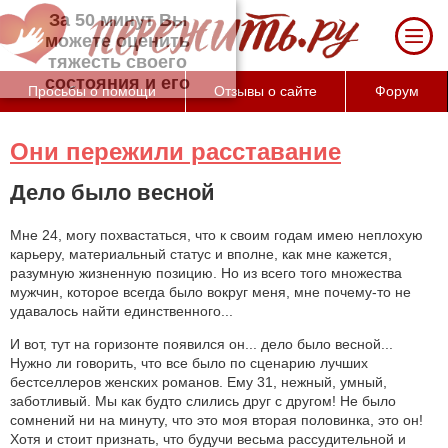
За 50 минут Вы можете оценить тяжесть
своего состояния и его психологические
причины (бесплатно)
Просьбы о помощи
Отзывы о сайте
Форум
Они пережили расставание
Дело было весной
Мне 24, могу похвастаться, что к своим годам имею неплохую
карьеру, материальный статус и вполне, как мне кажется,
разумную жизненную позицию. Но из всего того множества
мужчин, которое всегда было вокруг меня, мне почему-то не
удавалось найти единственного...
И вот, тут на горизонте появился он... дело было весной...
Нужно ли говорить, что все было по сценарию лучших
бестселлеров женских романов. Ему 31, нежный, умный,
заботливый. Мы как будто слились друг с другом! Не было
сомнений ни на минуту, что это моя вторая половинка, это он!
Хотя и стоит признать, что будучи весьма рассудительной и