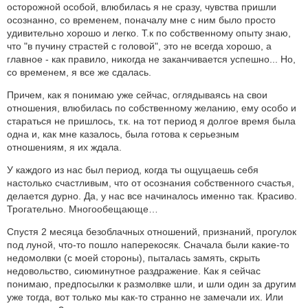
осторожной особой, влюбилась я не сразу, чувства пришли
осознанно, со временем, поначалу мне с ним было просто
удивительно хорошо и легко. Т.к по собственному опыту знаю,
что "в пучину страстей с головой", это не всегда хорошо, а
главное - как правило, никогда не заканчивается успешно... Но,
со временем, я все же сдалась.
Причем, как я понимаю уже сейчас, оглядываясь на свои
отношения, влюбилась по собственному желанию, ему особо и
стараться не пришлось, т.к. на тот период я долгое время была
одна и, как мне казалось, была готова к серьезным
отношениям, я их ждала.
У каждого из нас был период, когда ты ощущаешь себя
настолько счастливым, что от осознания собственного счастья,
делается дурно. Да, у нас все начиналось именно так. Красиво.
Трогательно. Многообещающе…
Спустя 2 месяца безоблачных отношений, признаний, прогулок
под луной, что-то пошло наперекосяк. Сначала были какие-то
недомолвки (с моей стороны), пыталась замять, скрыть
недовольство, сиюминутное раздражение. Как я сейчас
понимаю, предпосылки к размолвке шли, и шли один за другим
уже тогда, вот только мы как-то странно не замечали их. Или