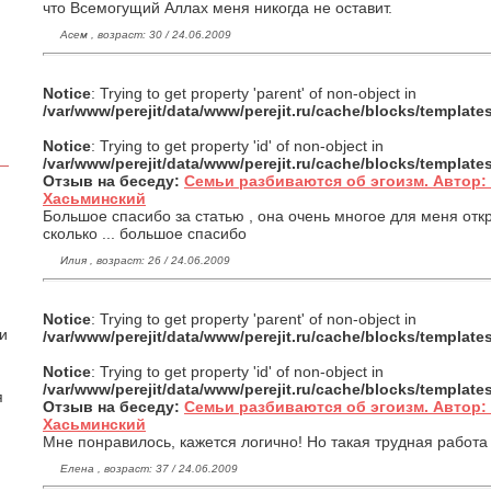
что Всемогущий Аллах меня никогда не оставит.
Асем , возраст: 30 / 24.06.2009
Notice
: Trying to get property 'parent' of non-object in
/var/www/perejit/data/www/perejit.ru/cache/blocks/templat
Notice
: Trying to get property 'id' of non-object in
/var/www/perejit/data/www/perejit.ru/cache/blocks/templat
Отзыв на беседу:
Семьи разбиваются об эгоизм. Автор
Хасьминский
Большое спасибо за статью , она очень многое для меня отк
сколько ... большое спасибо
Илия , возраст: 26 / 24.06.2009
Notice
: Trying to get property 'parent' of non-object in
 и
/var/www/perejit/data/www/perejit.ru/cache/blocks/templat
Notice
: Trying to get property 'id' of non-object in
/var/www/perejit/data/www/perejit.ru/cache/blocks/templat
я
Отзыв на беседу:
Семьи разбиваются об эгоизм. Автор
Хасьминский
Мне понравилось, кажется логично! Но такая трудная работа 
Елена , возраст: 37 / 24.06.2009