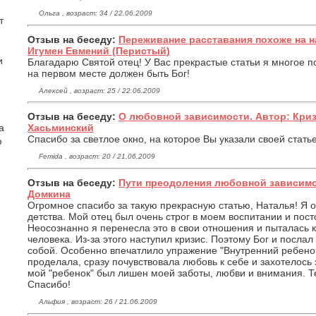
Ольга , возраст: 34 / 22.06.2009
т
Отзыв на беседу:
Переживание расставания похоже на н
Игумен Евмений (Перистый)
и
Благадарю Святой отец! У Вас прекрастые статьи я многое п
на первом месте должен быть Бог!
Алексей , возраст: 25 / 22.06.2009
Отзыв на беседу:
О любовной зависимости. Автор: Кри
а
Хасьминский
Спасибо за светлое окно, на которое Вы указали своей стать
ю
Femida , возраст: 20 / 21.06.2009
Отзыв на беседу:
Пути преодоления любовной зависимо
Домкина
Огромное спасибо за такую прекрасную статью, Наталья! Я о
детства. Мой отец был очень строг в моем воспитании и пос
Неосознанно я перенесла это в свои отношения и пыталась 
человека. Из-за этого наступил кризис. Поэтому Бог и послал
собой. Особенно впечатлило упражение "Внутренний ребенок".
проделала, сразу почувствовала любовь к себе и захотелось з
мой "ребенок" был лишен моей заботы, любви и внимания. Те
Спасибо!
Альфия , возраст: 26 / 21.06.2009