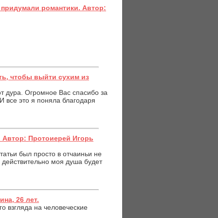
– придумали романтики. Автор:
ь, чтобы выйти сухим из
от дура. Огромное Вас спасибо за
И все это я поняла благодаря
 Автор: Протоиерей Игорь
татьи был просто в отчаиньи не
ли действительно моя душа будет
на, 26 лет.
го взгляда на человеческие