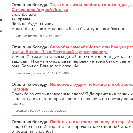
о
Отзыв на беседу:
То, что в жизни любовь только одна, 
Священник Андрей Лоргус
ю
спасибо вам
вы правы
аю
боль не будет вечной
может быть с ним моя жизнь была бы и хуже, чем без него
ою
ира , возраст: 18 / 23.06.2009
Отзыв на беседу:
Способы самоубийства или Как умерет
воды. Автор: Петр Розумный, судмедэксперт
У меня 2-е замечательных детей, и о чем только я думала, в
ваш сайт. Я самый счастливый человек на всем белом свете. 
вам. Большое Вам за все спасибо.
РегинЧик , возраст: 27 / 23.06.2009
Отзыв на беседу:
Нелюбовь будем побеждать любовью.
Гагарин
Спасибо за столь прекрасные слова! Я До прочтения вашей с
знал что делать а теперь я понял что вернуть ее я смогу ес
.
светла
Максим , возраст: 22 / 22.06.2009
5
Отзыв на беседу:
Любовь как награда за веру. Автор: Ири
Нигде больше в Интернете не встречала таких историй и тако
отношения, спасибо!