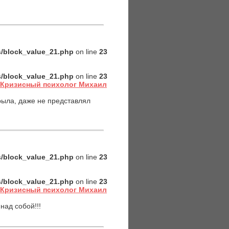
es/block_value_21.php
on line
23
es/block_value_21.php
on line
23
: Кризисный психолог Михаил
рыла, даже не представлял
es/block_value_21.php
on line
23
es/block_value_21.php
on line
23
: Кризисный психолог Михаил
над собой!!!