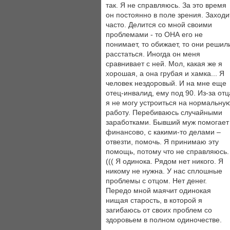
так. Я не справляюсь. За это время
он постоянно в поле зрения. Заходи
часто. Делится со мной своими
проблемами - то ОНА его не
понимает, то обижает, то они решил
расстаться. Иногда он меня
сравнивает с ней. Мол, какая же я
хорошая, а она грубая и хамка... Я
человек нездоровый. И на мне еще
отец-инвалид, ему под 90. Из-за отц
я не могу устроиться на нормальну
работу. Перебиваюсь случайными
заработками. Бывший муж помогает
финансово, с какими-то делами –
отвезти, помочь. Я принимаю эту
помощь, потому что не справляюсь.
((( Я одинока. Рядом нет никого. Я
никому не нужна. У нас сплошные
проблемы с отцом. Нет денег.
Передо мной маячит одинокая
нищая старость, в которой я
загибаюсь от своих проблем со
здоровьем в полном одиночестве.