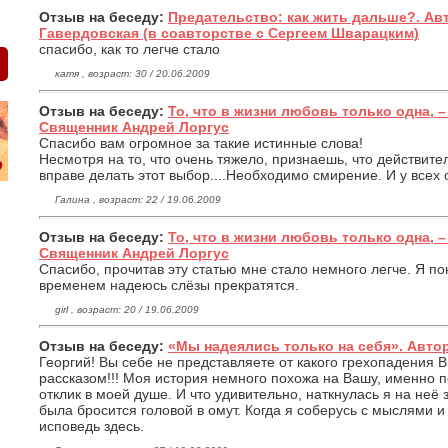
Отзыв на беседу:
Предательство: как жить дальше?. Ав
Гавердовская (в соавторстве с Сергеем Шварацким)
спасибо, как то легче стало
катя , возраст: 30 / 20.06.2009
Отзыв на беседу:
То, что в жизни любовь только одна, 
Священник Андрей Лоргус
Спасибо вам огромное за такие истинные слова!
Несмотря на то, что очень тяжело, признаешь, что действите
вправе делать этот выбор....Необходимо смирение. И у всех 
Галина , возраст: 22 / 19.06.2009
Отзыв на беседу:
То, что в жизни любовь только одна, 
Священник Андрей Лоргус
Спасибо, прочитав эту статью мне стало немного легче. Я по
временем надеюсь слёзы прекратятся.
girl , возраст: 20 / 19.06.2009
Отзыв на беседу:
«Мы надеялись только на себя». Автор:
Георгий! Вы себе не представляете от какого грехопадения 
рассказом!!! Моя история немного похожа на Вашу, именно 
отклик в моей душе. И что удивительно, наткнулась я на неё з
была бросится головой в омут. Когда я соберусь с мыслями и
исповедь здесь.