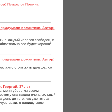
тор: Психолог Полина
– придумали романтики. Автор:
льно каждый человек свободен, и
обязательно все будет хорошо!
– придумали романтики. Автор:
няла,что стоит жить дальше.. со
 Георгий, 37 лет
Вы меня уберегли своим
поэтому она нашла очень сильный
а день до того, как уже готова
 чувствами, я напишу свою