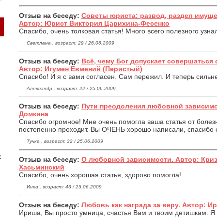
Отзыв на беседу:
Советы юриста: развод, раздел имуще
Автор: Юрист Виктория Царихина-Фесенко
Спасибо, очень толковая статья! Много всего полезного узна
Светлана , возраст: 29 / 26.06.2009
Отзыв на беседу:
Всё, чему Бог допускает совершаться 
Автор: Игумен Евмений (Перистый)
Спасибо! И я с вами согласен. Сам пережил. И теперь сильн
Александр , возраст: 22 / 25.06.2009
Отзыв на беседу:
Пути преодоления любовной зависимо
Домкина
Спасибо огромное! Мне очень помогла ваша статья от болезни
постепенно проходит. Вы ОЧЕНЬ хорошо написали, спасибо 
Тучка , возраст: 32 / 25.06.2009
с
Отзыв на беседу:
О любовной зависимости. Автор: Кри
Хасьминский
Спасибо, очень хорошая статья, здорово помогла!
Инка , возраст: 43 / 25.06.2009
Отзыв на беседу:
Любовь как награда за веру. Автор: Ири
Ириша, Вы просто умница, счастья Вам и твоим детишкам. Я