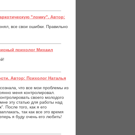
аркотическую "ломку". Автор:
онял, все свои ошибки. Правильно
зисный психолог Михаил
ей!
сти. Автор: Психолог Наталья
сознала, что все мои проблемы из
тоянно меня контролировал.
контролировать своего молодого
 мне эту статью для работы над
 После того, как я его
аплакать, так как все это время
перь я буду очень его любить!