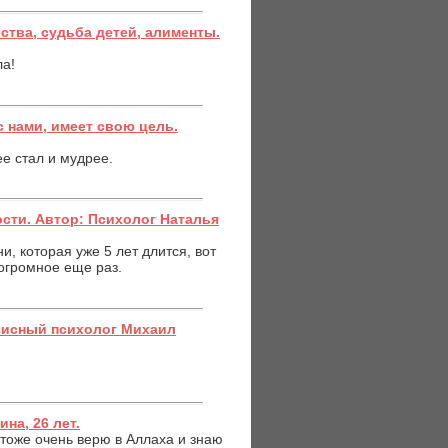
ства, судьба детей, алименты.
ла!
с нами, имеет свою цель.
ее стал и мудрее.
сти. Автор: Психолог Наталья
, которая уже 5 лет длится, вот
огромное еще раз.
зисный психолог Михаил
на, 26 лет.
 тоже очень верю в Аллаха и знаю