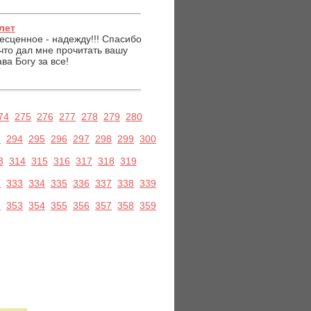
лет
есценное - надежду!!! Спасибо
 что дал мне прочитать вашу
ва Богу за все!
74
275
276
277
278
279
280
3
294
295
296
297
298
299
300
3
314
315
316
317
318
319
2
333
334
335
336
337
338
339
2
353
354
355
356
357
358
359