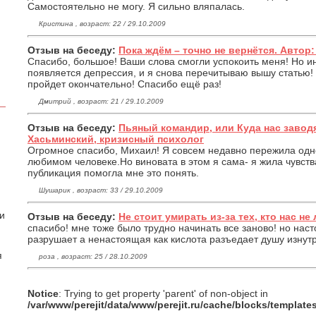
Самостоятельно не могу. Я сильно вляпалась.
Кристина , возраст: 22 / 29.10.2009
Отзыв на беседу:
Пока ждём – точно не вернётся. Автор
Спасибо, большое! Ваши слова смогли успокоить меня! Но ин
появляется депрессия, и я снова перечитываю вышу статью!
пройдет окончательно! Спасибо ещё раз!
Дмитрий , возраст: 21 / 29.10.2009
Отзыв на беседу:
Пьяный командир, или Куда нас завод
Хасьминский, кризисный психолог
Огромное спасибо, Михаил! Я совсем недавно пережила одн
любимом человеке.Но виновата в этом я сама- я жила чувств
публикация помогла мне это понять.
Шушарик , возраст: 33 / 29.10.2009
 и
Отзыв на беседу:
Не стоит умирать из-за тех, кто нас не 
спасибо! мне тоже было трудно начинать все заново! но на
разрушает а ненастоящая как кислота разъедает душу изнутри
я
роза , возраст: 25 / 28.10.2009
Notice
: Trying to get property 'parent' of non-object in
/var/www/perejit/data/www/perejit.ru/cache/blocks/templat