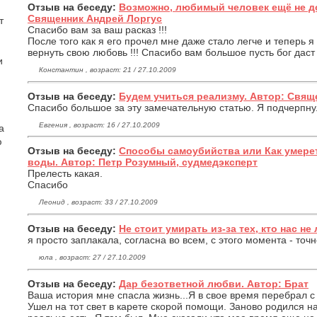
Отзыв на беседу:
Возможно, любимый человек ещё не д
Священник Андрей Лоргус
т
Спасибо вам за ваш расказ !!!
После того как я его прочел мне даже стало легче и теперь я
вернуть свою любовь !!! Спасибо вам большое пусть бог даст 
и
Константин , возраст: 21 / 27.10.2009
Отзыв на беседу:
Будем учиться реализму. Автор: Свящ
Спасибо большое за эту замечательную статью. Я подчерпну
Евгения , возраст: 16 / 27.10.2009
а
ю
Отзыв на беседу:
Способы самоубийства или Как умерет
воды. Автор: Петр Розумный, судмедэксперт
Прелесть какая.
Спасибо
Леонид , возраст: 33 / 27.10.2009
Отзыв на беседу:
Не стоит умирать из-за тех, кто нас не 
я просто заплакала, согласна во всем, с этого момента - точн
юла , возраст: 27 / 27.10.2009
Отзыв на беседу:
Дар безответной любви. Автор: Брат
Ваша история мне спасла жизнь...Я в свое время перебрал с
Ушел на тот свет в карете скорой помощи. Заново родился н