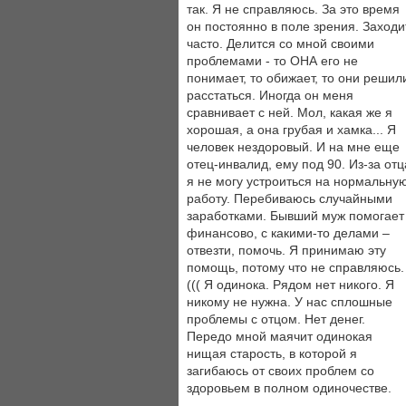
так. Я не справляюсь. За это время
он постоянно в поле зрения. Заходи
часто. Делится со мной своими
проблемами - то ОНА его не
понимает, то обижает, то они решил
расстаться. Иногда он меня
сравнивает с ней. Мол, какая же я
хорошая, а она грубая и хамка... Я
человек нездоровый. И на мне еще
отец-инвалид, ему под 90. Из-за отц
я не могу устроиться на нормальну
работу. Перебиваюсь случайными
заработками. Бывший муж помогает
финансово, с какими-то делами –
отвезти, помочь. Я принимаю эту
помощь, потому что не справляюсь.
((( Я одинока. Рядом нет никого. Я
никому не нужна. У нас сплошные
проблемы с отцом. Нет денег.
Передо мной маячит одинокая
нищая старость, в которой я
загибаюсь от своих проблем со
здоровьем в полном одиночестве.