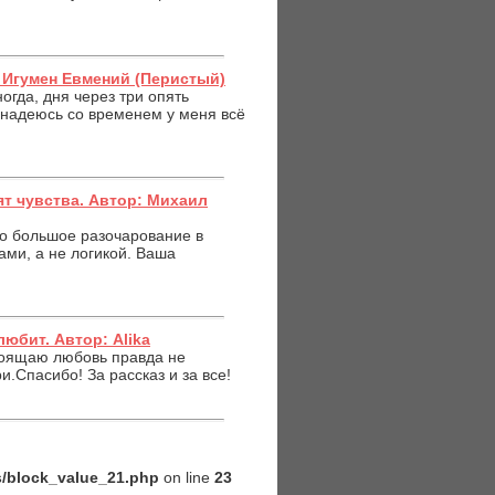
: Игумен Евмений (Перистый)
огда, дня через три опять
 надеюсь со временем у меня всё
ят чувства. Автор: Михаил
о большое разочарование в
ами, а не логикой. Ваша
любит. Автор: Alika
стоящаю любовь правда не
.Спасибо! За рассказ и за все!
es/block_value_21.php
on line
23