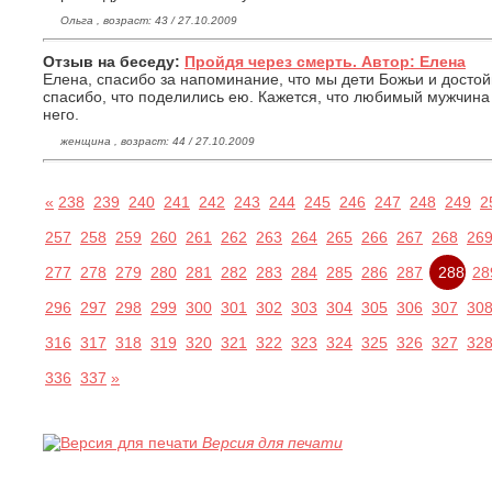
Ольга , возраст: 43 / 27.10.2009
Отзыв на беседу:
Пройдя через смерть. Автор: Елена
Елена, спасибо за напоминание, что мы дети Божьи и досто
спасибо, что поделились ею. Кажется, что любимый мужчина 
него.
женщина , возраст: 44 / 27.10.2009
«
238
239
240
241
242
243
244
245
246
247
248
249
2
257
258
259
260
261
262
263
264
265
266
267
268
26
277
278
279
280
281
282
283
284
285
286
287
288
28
296
297
298
299
300
301
302
303
304
305
306
307
30
316
317
318
319
320
321
322
323
324
325
326
327
32
336
337
»
Версия для печати