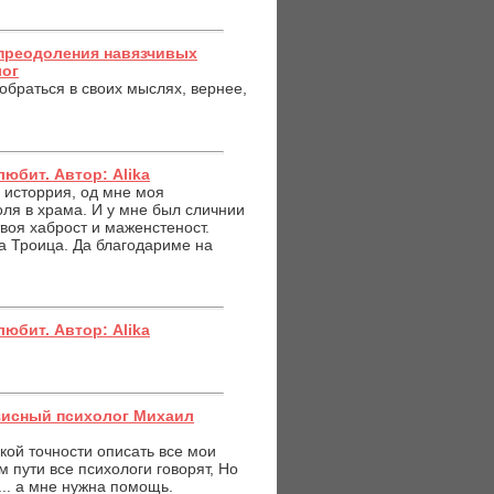
преодоления навязчивых
лог
обраться в своих мыслях, вернее,
любит. Автор: Alika
я исторрия, од мне моя
воля в храма. И у мне был сличнии
воя хаброст и маженстеност.
а Троица. Да благодариме на
любит. Автор: Alika
зисный психолог Михаил
кой точности описать все мои
ом пути все психологи говорят, Но
... а мне нужна помощь.