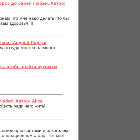
орос до своей любви. Автор:
 знаю что мне надо делать что бы
вам здоровья !!!
енник Андрей Лоргус
ла оттуда много полезного.
ь, чтобы выйти сухим из
любит. Автор: Alika
о!есть ради чего жить!
 антидепрессантами и алкоголем.
а операционном столе. Тот свет