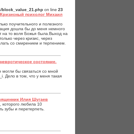
es/block_value_21.php
on line
23
: Кризисный психолог Михаил
лько поучительного и полезного
мация дошла бы до меня немного
т на то воля Божья была.Выход на
олько через кризис, через
елать со смирением и терпением.
 невротическое состояние.
е могли бы связаться со мной
 Дело в том, что у меня такая
Священник Илия Шугаев
к, которого любила 10
ть зубы и перетерпеть.