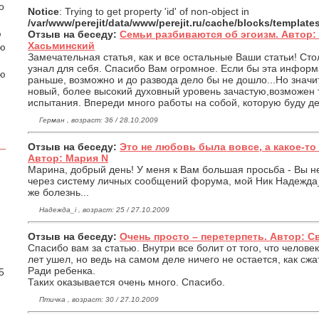
о
Notice
: Trying to get property 'id' of non-object in
/var/www/perejit/data/www/perejit.ru/cache/blocks/templat
ю
Отзыв на беседу:
Семьи разбиваются об эгоизм. Автор
Хасьминский
аю
Замечательная статья, как и все остальные Ваши статьи! Сто
узнал для себя. Спасибо Вам огромное. Если бы эта инфор
ою
раньше, возможно и до развода дело бы не дошло...Но значи
новый, более высокий духовный уровень зачастую,возможен т
испытания. Впереди много работы на собой, которую буду д
Герман , возраст: 36 / 28.10.2009
Отзыв на беседу:
Это не любовь была вовсе, а какое-то
Автор: Мария N
Марина, добрый день! У меня к Вам большая просьба - Вы н
через систему личных сообщений форума, мой Ник Надежда_i.
же болезнь...
Надежда_i , возраст: 25 / 27.10.2009
Отзыв на беседу:
Очень просто – перетерпеть. Автор: 
.
Спасибо вам за статью. Внутри все болит от того, что челове
лет ушел, но ведь на самом деле ничего не остается, как сжа
Ради ребенка.
5
Таких оказывается очень много. Спасибо.
Птичка , возраст: 30 / 27.10.2009