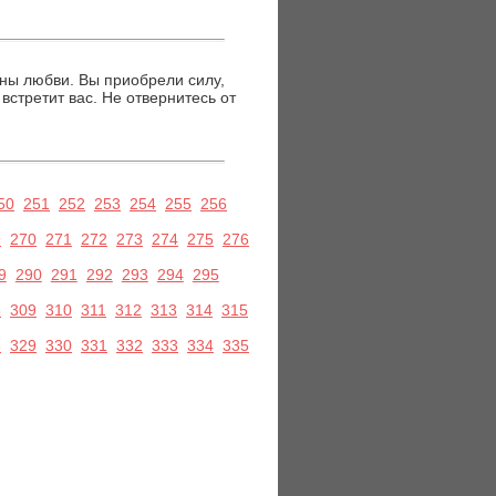
йны любви. Вы приобрели силу,
встретит вас. Не отвернитесь от
50
251
252
253
254
255
256
9
270
271
272
273
274
275
276
9
290
291
292
293
294
295
8
309
310
311
312
313
314
315
8
329
330
331
332
333
334
335