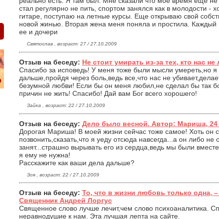
реально есть. Я там был. Мне сказали что мое время еще не
стал регулярно не пить, спортом занялся как в молодости - х
гитаре, поступаю на летные курсы. Еще открываю свой собс
новой жинью. Вторая жена меня поняла и простила. Каждый 
ее и дочери
Святослав , возраст: 27 / 27.10.2009
Отзыв на беседу:
Не стоит умирать из-за тех, кто нас не 
Спасибо за исповедь! У меня тоже были мысли умереть,но я 
дальше,пройдя через боль,ведь все,что нас не убивает,делае
безумной любви! Если бы он меня любил,не сделал бы так бо
причин не жить! Спасибо! Дай вам Бог всего хорошего!
Зайка , возраст: 22 / 27.10.2009
Отзыв на беседу:
Дело было весной. Автор: Мариша, 24
Дорогая Мариша! В моей жизни сейчас тоже самое! Хоть он с
позвонить,сказать,что я уеду отсюда навсегда...а он либо не 
занят...страшно вырывать его из сердца,ведь мы были вместе
я ему не нужна!
Расскажите как ваши дела дальше?
Зоя , возраст: 22 / 27.10.2009
Отзыв на беседу:
То, что в жизни любовь только одна, 
Священник Андрей Лоргус
Священное слово лучше лечит,чем слово психоаналитика. Спа
неравнодушие к нам. Эта лучшая лепта на сайте.