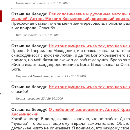
Светлана , возраст: 33 / 30.10.2009
Отзыв на беседу:
Психологические и духовные методы 
мыслей. Автор: Михаил Хасьминский, кризисный психо
Прекрасная статья, очень меня заинтересовала, помогла раз
в их природе. Спасибо.
Яна , возраст: 29 / 30.10.2009
Отзыв на беседу:
Не стоит умирать из-за тех, кто нас не 
Привет. Я Гавриил од Македония, и я плакал когда читал тво
снисходливост с духовна любви, и да так Бог открывает его 
пример, но мой батушка скажал да забыт девушка. Браво за т
Жизна имает всегдапродолжение с Бога. В все слава на Свет
Бога.
Гавриил од Македония , возраст: 29 / 30.10.2009
Отзыв на беседу:
Не стоит умирать из-за тех, кто нас не 
спасибо!
с
Ирина , возраст: 25 / 29.10.2009
Отзыв на беседу:
О любовной зависимости. Автор: Кри
Хасьминский
Какой кошмар! Я догадывалась, конечно, что не люблю. До та
"чувства"! То есть... я еще ему и врала! замечательно! Об эт
детальнее никто не описывает. Я понимаю, что каждому своё