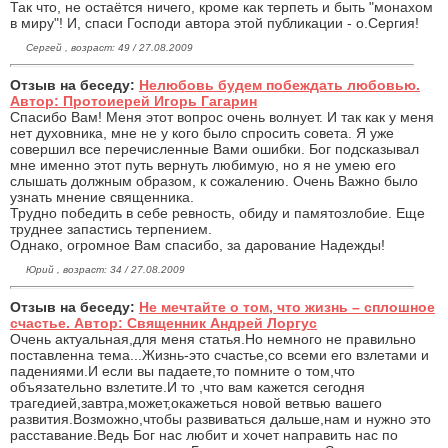
Так что, не остаётся ничего, кроме как терпеть и быть "монахом
в миру"! И, спаси Господи автора этой публикации - о.Сергия!
Сергей , возраст: 49 / 27.08.2009
Отзыв на беседу:
Нелюбовь будем побеждать любовью.
Автор: Протоиерей Игорь Гагарин
Спасибо Вам! Меня этот вопрос очень волнует. И так как у меня
нет духовника, мне не у кого было спросить совета. Я уже
совершил все перечисленные Вами ошибки. Бог подсказывал
мне именно этот путь вернуть любимую, но я не умею его
слышать должным образом, к сожалению. Очень Важно было
узнать мнение священника.
Трудно победить в себе ревность, обиду и памятозлобие. Еще
труднее запастись терпением.
Однако, огромное Вам спасибо, за дарование Надежды!
Юрий , возраст: 34 / 27.08.2009
Отзыв на беседу:
Не мечтайте о том, что жизнь – сплошное
счастье. Автор: Священник Андрей Лоргус
Очень актуальная,для меня статья.Но немного не правильно
поставленна тема...Жизнь-это счастье,со всеми его взлетами и
падениями.И если вы падаете,то помните о том,что
объязательно взлетите.И то ,что вам кажется сегодня
трагедией,завтра,может,окажеться новой ветвью вашего
развития.Возможно,чтобы развиваться дальше,нам и нужно это
расставание.Ведь Бог нас любит и хочет направить нас по