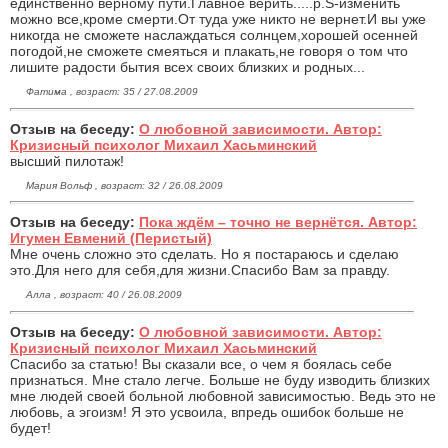
единственно верному пути.Главное верить.....p.S-изменить
можно все,кроме смерти.От туда уже никто не вернет.И вы уже
никогда не сможете наслаждаться солнцем,хорошей осенней
погодой,не сможете смеяться и плакать,не говоря о том что
лишите радости бытия всех своих близких и родных...
Фатима , возраст: 35 / 27.08.2009
Отзыв на беседу:
О любовной зависимости. Автор:
Кризисный психолог Михаил Хасьминский
высший пилотаж!
Мария Вольф , возраст: 32 / 26.08.2009
Отзыв на беседу:
Пока ждём – точно не вернётся. Автор:
Игумен Евмений (Перистый)
Мне очень сложно это сделать. Но я постараюсь и сделаю
это.Для него для себя,для жизни.Спасибо Вам за правду.
Алла , возраст: 40 / 26.08.2009
Отзыв на беседу:
О любовной зависимости. Автор:
Кризисный психолог Михаил Хасьминский
Спасибо за статью! Вы сказали все, о чем я боялась себе
признаться. Мне стало легче. Больше не буду изводить близких
мне людей своей больной любовной зависимостью. Ведь это не
любовь, а эгоизм! Я это усвоила, впредь ошибок больше не
будет!