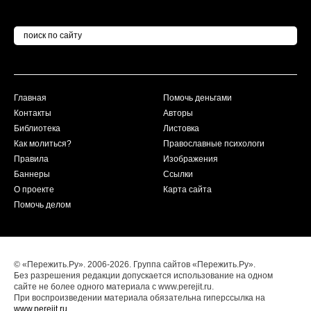
Главная
Помочь деньгами
Контакты
Авторы
Библиотека
Листовка
Как молиться?
Православные психологи
Правила
Изображения
Баннеры
Ссылки
О проекте
Карта сайта
Помочь делом
© «Пережить.Ру». 2006-2026. Группа сайтов «Пережить.Ру».
Без разрешения редакции допускается использование на одном
сайте не более одного материала с www.perejit.ru.
При воспроизведении материала обязательна гиперссылка на
www.perejit.ru