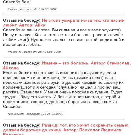
Спасибо Вам!
Елена , возраст: 44 / 26.08.2009
Отзыв на беседу:
Не стоит умирать из-за тех, кто нас не
любит. Автор: Alika
Спасибо за ваши слова. Вы сильная и все у вас получится)
Пишу и плачу... Как же это все-таки больно... расставаться с
любимыми((( Нужно жить дальше во имя детей, родителей и
настоящей любви...
Praskovia , возраст: 20 / 26.08.2009
Отзыв на беседу:
Измена – это болезнь. Автор: Станислав,
44 года
Если действительно хочешь измениться к лучшему, если
пришло время и понимание, жизнь (высшие силы) дают
подсказки..как козыри в руки, а дальше каждый по своему их
применит...вот и я сегодня "случайно" нашел и прочел ваш
рассказ, Станислав. У меня очень похожая ситуация. Будет
трудно - буду его читать..И без сжигания мостов, с верой и
пониманием в сердце, до конца бороться за свою семью.
Спасибо.
Александр , возраст: 29 / 26.08.2009
Отзыв на беседу:
Развод: тот, кто хочет сохранить семью,
должен бороться до конца. Автор: Психолог Людмила
Ермакова