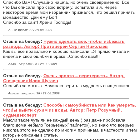
Спасибо Вам! Случайно нашла, но очень своевременно! Всё,
что Вы описали про свою встречу, испытала и я. Через
некоторое время мой избранник признался, что решил принять
монашество. Дай ему Бог!
Спасибо за сайт! Храни Господь!
А. , возраст: 29 / 29.08.2009
Отзыв на беседу:
Нужно сделать всё, чтобы избежать
развода. Автор: Протоиерей Сергий Николаев
Как вы все правильно и хорошо написали...Я прямо читала и
видела и свои ошибки в браке...Спасибо вам!!!
Алла , возраст: 25 / 29.08.2009
Отзыв на беседу:
Очень просто – перетерпеть. Автор:
Священник Илия Шугаев
Спасибо за статью. Начинаю верить в мудрость священников
Аксель , возраст: 36 / 29.08.2009
Отзыв на беседу:
Способы самоубийства или Как умереть,
чтобы выйти сухим из воды. Автор: Петр Розумный,
судмедэксперт
Мысли такие чуть ли не каждый день ( раз даже пробовала
благо дома небыло "серьезных" таблеток), но знаю что всерьез
никогда этого не сделаю по многим причинам, в частности и тем
которые описаны в статье.
P.S.знаете больше всего пугает то, что не известно что ждет