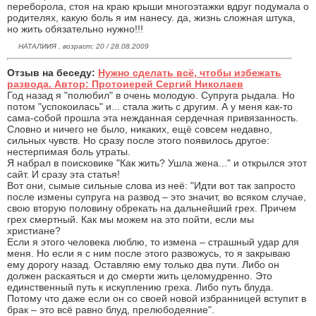
переборола, стоя на краю крыши многоэтажки вдруг подумала о
родителях, какую боль я им нанесу. да, жизнь сложная штука,
но жить обязательно нужно!!!
НАТАЛИИЯ , возраст: 20 / 28.08.2009
Отзыв на беседу:
Нужно сделать всё, чтобы избежать
развода. Автор: Протоиерей Сергий Николаев
Год назад я "полюбил" в очень молодую. Супруга рыдала. Но
потом "успокоилась" и... стала жить с другим. А у меня как-то
сама-собой прошла эта нежданная сердечная привязанность.
Словно и ничего не было, никаких, ещё совсем недавно,
сильных чувств. Но сразу после этого появилось другое:
нестерпимая боль утраты.
Я набрал в поисковике "Как жить? Ушла жена..." и открылся этот
сайт. И сразу эта статья!
Вот они, сымые сильные слова из неё: "Идти вот так запросто
после измены супруга на развод – это значит, во всяком случае,
свою вторую половину обрекать на дальнейший грех. Причем
грех смертный. Как мы можем на это пойти, если мы
христиане?
Если я этого человека люблю, то измена – страшный удар для
меня. Но если я с ним после этого развожусь, то я закрываю
ему дорогу назад. Оставляю ему только два пути. Либо он
должен раскаяться и до смерти жить целомудренно. Это
единственный путь к искуплению греха. Либо путь блуда.
Потому что даже если он со своей новой избранницей вступит в
брак – это всё равно блуд, прелюбодеяние".