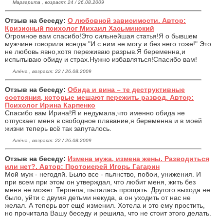
Маргарита , возраст: 24 / 26.08.2009
Отзыв на беседу:
О любовной зависимости. Автор:
Кризисный психолог Михаил Хасьминский
Огромное вам спасибо!Это сильнейшая статья!Я о бывшем
мужчине говорила всегда:"И с ним не могу и без него тоже!" Это
не любовь явно,хотя переживаю разрыв.Я беременна,и
испытываю обиду и страх.Нужно избавляться!Спасибо вам!
Алёна , возраст: 22 / 26.08.2009
Отзыв на беседу:
Обида и вина – те деструктивные
состояния, которые мешают пережить развод. Автор:
Психолог Ирина Карпенко
Спасибо вам Ирина!Я и недумала,что именно обида не
отпускает меня в свободное плавание,я беременна и в моей
жизни теперь всё так запуталось.
Алёна , возраст: 22 / 26.08.2009
Отзыв на беседу:
Измена мужа, измена жены. Разводиться
или нет?. Автор: Протоиерей Игорь Гагарин
Мой муж - негодяй. Было все - пьянство, побои, унижения. И
при всем при этом он утверждал, что любит меня, жить без
меня не может. Терпела, пыталась прощать. Другого выхода не
было, уйти с двумя детьми некуда, а он уходить от нас не
желал. А теперь вот ещё изменил. Хотела и это ему простить,
но прочитала Вашу беседу и решила, что не стоит этого делать.