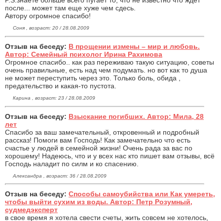
после... может там еще хуже чем сдесь.
Автору огромное спасибо!
Соня , возраст: 20 / 28.08.2009
Отзыв на беседу:
В прощении измены – мир и любовь.
Автор: Семейный психолог Ирина Рахимова
Огромное спасибо.. как раз переживаю такую ситуацию, советы
очень правильные, есть над чем подумать. но вот как то душа
не может переступить через это. Только боль, обида ,
предательство и какая-то пустота.
Карина , возраст: 23 / 28.08.2009
Отзыв на беседу:
Взыскание погибших. Автор: Мила, 28
лет
Спасибо за ваш замечательный, откровенный и подробный
рассказ! Помоги вам Господь! Как замечательно что есть
счастье у людей в семейной жизни! Очень рада за вас по
хорошему! Надеюсь, что и у всех нас кто пишет вам отзывы, всё
Господь наладит по силм и ко спасению.
Александра , возраст: 36 / 28.08.2009
Отзыв на беседу:
Способы самоубийства или Как умереть,
чтобы выйти сухим из воды. Автор: Петр Розумный,
судмедэксперт
в свое время я хотела свести счеты, жить совсем не хотелось,