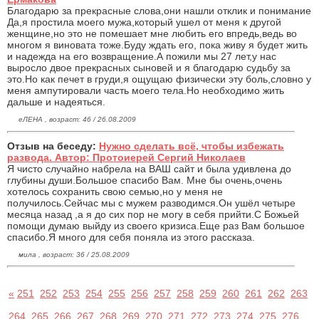
Благодарю за прекрасные слова,они нашли отклик и понимание
Да,я простила моего мужа,который ушел от меня к другой
женщине,но это не помешает мне любить его впредь,ведь во
многом я виновата тоже.Буду ждать его, пока живу я будет жить
и надежда на его возвращение.А пожили мы 27 лет,у нас
выросло двое прекрасных сыновей и я благодарю судьбу за
это.Но как печет в груди,я ощущаю физически эту боль,словно у
меня ампутировали часть моего тела.Но необходимо жить
дальше и надеяться.
еЛЕНА , возраст: 46 / 26.08.2009
Отзыв на беседу:
Нужно сделать всё, чтобы избежать
развода. Автор: Протоиерей Сергий Николаев
Я чисто случайно набрела на ВАШ сайт и была удивлена до
глубины души.Большое спасибо Вам. Мне бы очень,очень
хотелось сохранить свою семью,но у меня не
получилось.Сейчас мы с мужем разводимся.Он ушёл четыре
месяца назад ,а я до сих пор не могу в себя прийти.С Божьей
помощи думаю выйду из своего кризиса.Еще раз Вам большое
спасибо.Я много для себя поняла из этого рассказа.
мила , возраст: 36 / 25.08.2009
«
251
252
253
254
255
256
257
258
259
260
261
262
263
264
265
266
267
268
269
270
271
272
273
274
275
276