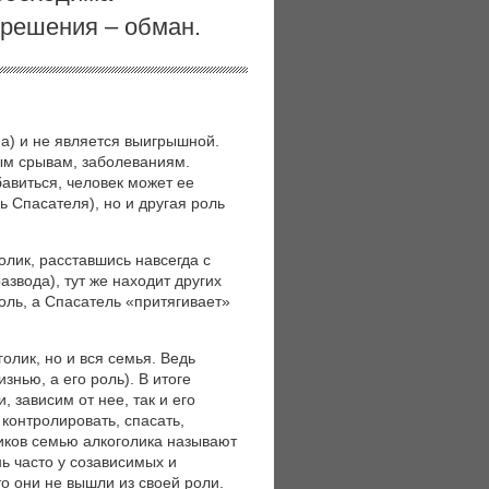
е решения – обман.
на) и не является выигрышной.
ым срывам, заболеваниям.
бавиться, человек может ее
 Спасателя), но и другая роль
олик, расставшись навсегда с
звода), тут же находит других
оль, а Спасатель «притягивает»
олик, но и вся семья. Ведь
знью, а его роль). В итоге
, зависим от нее, так и его
 контролировать, спасать,
иков семью алкоголика называют
ь часто у созависимых и
о они не вышли из своей роли.