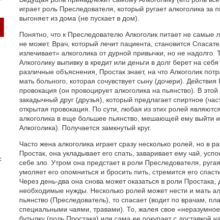
играет роль Преследователя, который ругает алкоголика за п
выгоняет из дома (не пускает в дом).
Понятно, что к Преследователю Алкоголик питает не самые лу
не может. Врач, который лечит пациента, становится Спасат
излечивает» алкоголика от дурной привычки, но не надолго. 
Алкоголику выпивку в кредит или деньги в долг берет на себ
различные объяснения, Простак знает, на что Алкоголик потра
мать больного, которая сочувствует сыну (дочери). Действия 
провокация (он провоцирует алкоголика на пьянство). В этой 
закадычный друг (друзья), который предлагает спиртное (част
открытая провокация. По сути, любая из этих ролей являют
алкоголика в еще большее пьянство, мешающей ему выйти из
Алкоголика). Получается замкнутый круг.
Часто жена алкоголика играет сразу несколько ролей, но в ра
Простак, она укладывает его спать, заваривает ему чай, успо
с
себе зло. Утром она предстает в роли Преследователя, ругая
умоляет его опомниться и бросить пить, стремится его спасти
Через день-два она снова может оказаться в роли Простака, 
необходимые нужды. Несколько ролей может нести и мать алк
пьянство (Преследователь), то спасает (водит по врачам, пла
специальными чаями, травами). То, жалея свое «неразумное 
бутылку (роль Простака) или сама ее покупает с доставкой н