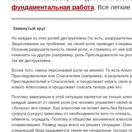
фундаментальная работа
. Все легки
Замкнутый круг
Но каждая из этих ролей деструктивна (то есть, разрушитель
Зацикливание на проблеме, на своей роли приводит к нервн
Осознав разрушительность своей роли, и стремясь от нее из
поменять на другую (например, роль Преследователя на роль
так же деструктивна.
Более того, смена персонажей роли не меняет. То есть Алког
Преследователем или Спасателем (например, в результате ра
Преследователей и Спасателей, и продолжает играть свою р
нового Алкоголика и продолжает спасать теперь уже его.
Поэтому зависимым в этой ситуации является не только алког
каждый зависит от своей роли (не человек управляет своей жи
«больна» вся семья. Kак алкоголик не может жить без бутылки
супруга (супруг) зависимы от необходимости кого-то опекать,
обвинять, осуждать. Поэтому в обществе анонимных алкогол
созависимыми. Развод чаще всего не решает ситуацию. Очен
следующий брак оказывается таким же неудачным, потому чт