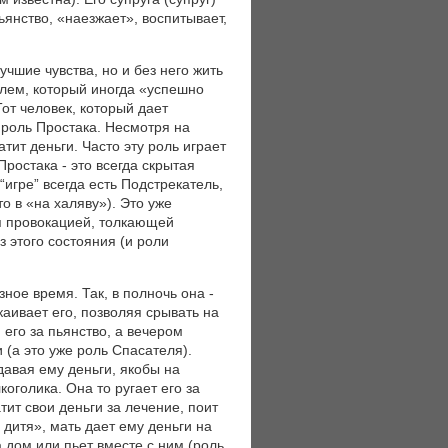
ьянство, «наезжает», воспитывает,
чшие чувства, но и без него жить
елем, который иногда «успешно
Тот человек, который дает
я роль Простака. Несмотря на
тит деньги. Часто эту роль играет
Простака - это всегда скрытая
“игре” всегда есть Подстрекатель,
о в «на халяву»). Это уже
ся провокацией, толкающей
 этого состояния (и роли
зное время. Так, в полночь она -
каивает его, позволяя срывать на
 его за пьянство, а вечером
 (а это уже роль Спасателя).
давая ему деньги, якобы на
оголика. Она то ругает его за
тит свои деньги за лечение, поит
дитя», мать дает ему деньги на
а дом или пьет вместе с ним (роль