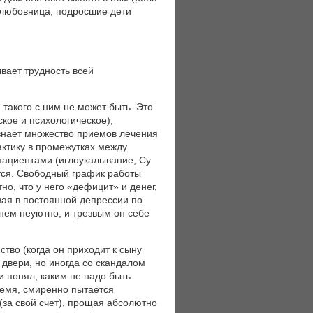
и любовница, подросшие дети
вает трудность всей
 такого с ним не может быть. Это
кое и психологическое),
нает множество приемов лечения
актику в промежутках между
 пациентами (иглоукалывание, Су
ется. Свободный график работы
о, что у него «дефицит» и денег,
вая в постоянной депрессии по
 нем неуютно, и трезвым он себе
тво (когда он приходит к сыну
 двери, но иногда со скандалом
и понял, каким не надо быть.
ремя, смиренно пытается
(за свой счет), прощая абсолютно