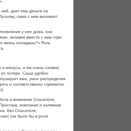
».
 ней, дает ему деньги на
 бутылку, сама с ним выпивает
 появления у нее дома, она
ями, запивая вместе с ним горе:
ую жизнь наладишь?» Роль
га.
ы и минусы, и им очень сложно
т их потери. Саша удобно
ипулирует ими, умно распределяя
рять и соответственно стремится
т).
абота и внимание Спасателя,
Простака, компания и халявная
на. Без Спасателя,
 смог (не было бы и роли