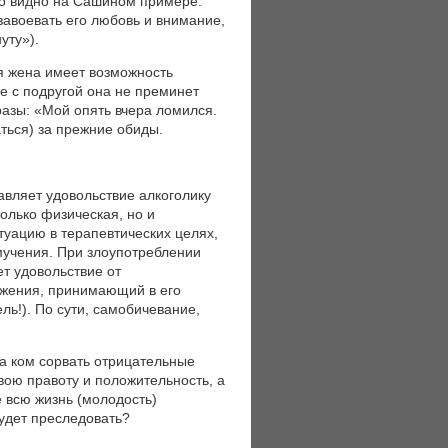
рко видно на Сашином примере.
завоевать его любовь и внимание,
уту»).
я жена имеет возможность
е с подругой она не преминет
азы: «Мой опять вчера ломился.
аться) за прежние обиды.
авляет удовольствие алкоголику
только физическая, но и
туацию в терапевтических целях,
мучения. При злоупотреблении
ет удовольствие от
кружения, принимающий в его
ль!). По сути, самобичевание,
на ком сорвать отрицательные
вою правоту и положительность, а
е всю жизнь (молодость)
будет преследовать?