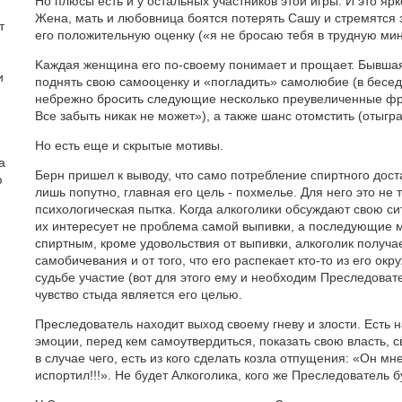
Но плюсы есть и у остальных участников этой игры. И это я
Жена, мать и любовница боятся потерять Сашу и стремятся 
т
его положительную оценку («я не бросаю тебя в трудную мин
Kаждая женщина его по-своему понимает и прощает. Бывша
и
поднять свою самооценку и «погладить» самолюбие (в бесед
небрежно бросить следующие несколько преувеличенные фр
Все забыть никак не может»), а также шанс отомстить (отыгр
Но есть еще и скрытые мотивы.
а
Берн пришел к выводу, что само потребление спиртного дост
ю
лишь попутно, главная его цель - похмелье. Для него это не 
психологическая пытка. Kогда алкоголики обсуждают свою си
их интересует не проблема самой выпивки, а последующие 
спиртным, кроме удовольствия от выпивки, алкоголик получа
самобичевания и от того, что его распекает кто-то из его о
судьбе участие (вот для этого ему и необходим Преследовате
чувство стыда является его целью.
Преследователь находит выход своему гневу и злости. Есть 
эмоции, перед кем самоутвердиться, показать свою власть, с
в случае чего, есть из кого сделать козла отпущения: «Он мн
испортил!!!». Не будет Алкоголика, кого же Преследователь 