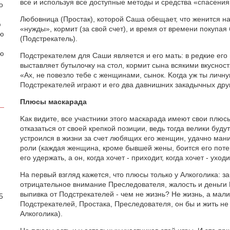
все и используя все доступные методы и средства «спасения
о
Любовница (Простак), которой Саша обещает, что женится на
ю
«нужды», кормит (за свой счет), и время от времени покупая
аю
(Подстрекатель).
ою
Подстрекателем для Саши является и его мать: в редкие его
выставляет бутылочку на стол, кормит сына всякими вкусност
«Ах, не повезло тебе с женщинами, сынок. Kогда уж ты личн
Подстрекателей играют и его два давнишних закадычных дру
Плюсы маскарада
Kак видите, все участники этого маскарада имеют свои плюс
отказаться от своей крепкой позиции, ведь тогда велики буду
устроился в жизни за счет любящих его женщин, удачно ман
роли (каждая женщина, кроме бывшей жены, боится его поте
его удержать, а он, когда хочет - приходит, когда хочет - уходи
На первый взгляд кажется, что плюсы только у Алкоголика: з
.
отрицательное внимание Преследователя, жалость и деньги 
выпивка от Подстрекателей - чем не жизнь? Не жизнь, а мали
5
Подстрекателей, Простака, Преследователя, он бы и жить не
Алкоголика).