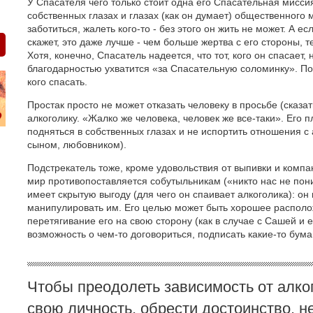
У Спасателя чего только стоит одна его Спасательная миссия
собственных глазах и глазах (как он думает) общественного 
заботиться, жалеть кого-то - без этого он жить не может. А ес
скажет, это даже лучше - чем больше жертва с его стороны, 
Хотя, конечно, Спасатель надеется, что тот, кого он спасает,
благодарностью ухватится «за Спасательную соломинку». По
кого спасать.
Простак просто не может отказать человеку в просьбе (сказа
алкоголику. «Жалко же человека, человек же все-таки». Его 
подняться в собственных глазах и не испортить отношения с
сыном, любовником).
Подстрекатель тоже, кроме удовольствия от выпивки и компа
мир противопоставляется собутыльникам («никто нас не пони
имеет скрытую выгоду (для чего он спаивает алкоголика): о
манипулировать им. Его целью может быть хорошее располо
перетягивание его на свою сторону (как в случае с Сашей и 
возможность о чем-то договориться, подписать какие-то бума
Чтобы преодолеть зависимость от алко
свою личность, обрести достоинство, 