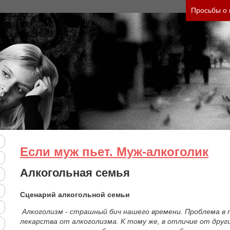
ть тяжесть своего состояния и его психологичес
Просьбы о
Если муж пьет. Муж-алкоголик
Алкогольная семья
Сценарий алкогольной семьи
Алкоголизм - страшный бич нашего времени. Проблема в 
лекарства от алкоголизма. K тому же, в отличие от други