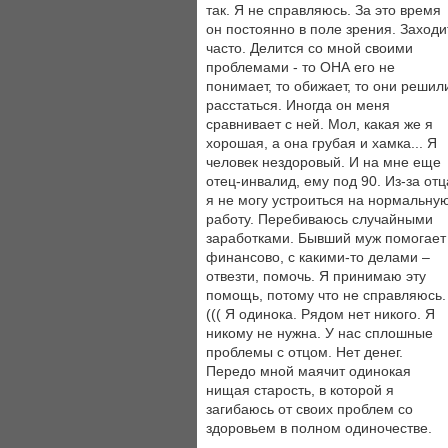
так. Я не справляюсь. За это время
он постоянно в поле зрения. Заходи
часто. Делится со мной своими
проблемами - то ОНА его не
понимает, то обижает, то они решил
расстаться. Иногда он меня
сравнивает с ней. Мол, какая же я
хорошая, а она грубая и хамка... Я
человек нездоровый. И на мне еще
отец-инвалид, ему под 90. Из-за отц
я не могу устроиться на нормальну
работу. Перебиваюсь случайными
заработками. Бывший муж помогает
финансово, с какими-то делами –
отвезти, помочь. Я принимаю эту
помощь, потому что не справляюсь.
((( Я одинока. Рядом нет никого. Я
никому не нужна. У нас сплошные
проблемы с отцом. Нет денег.
Передо мной маячит одинокая
нищая старость, в которой я
загибаюсь от своих проблем со
здоровьем в полном одиночестве.