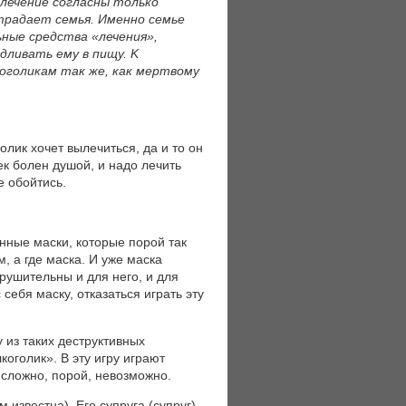
 лечение согласны только
страдает семья. Именно семье
ные средства «лечения»,
дливать ему в пищу. K
оголикам так же, как мертвому
лик хочет вылечиться, да и то он
ек болен душой, и надо лечить
е обойтись.
нные маски, которые порой так
м, а где маска. И уже маска
зрушительны и для него, и для
себя маску, отказаться играть эту
из таких деструктивных
коголик». В эту игру играют
т сложно, порой, невозможно.
известна). Его супруга (супруг)