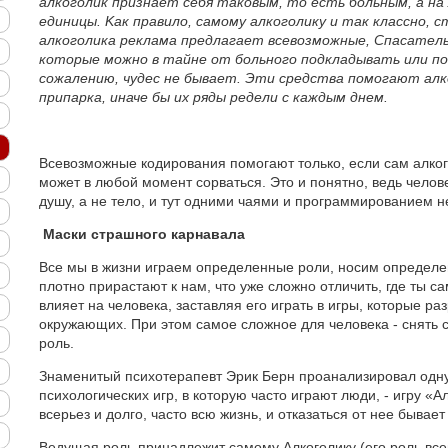
алкоголик признает себя таковым, то есть больным, а на
единицы. Kак правило, самому алкоголику и так классно, 
алкоголика реклама предлагает всевозможные, Спасатель
которые можно в тайне от больного подкладывать или по
сожалению, чудес не бывает. Эти средства помогают алк
припарка, иначе бы их ряды редели с каждым днем.
Всевозможные кодирования помогают только, если сам алкого
может в любой момент сорваться. Это и понятно, ведь челов
душу, а не тело, и тут одними чаями и программированием н
Маски страшного карнавала
Все мы в жизни играем определенные роли, носим определе
плотно прирастают к нам, что уже сложно отличить, где ты са
влияет на человека, заставляя его играть в игры, которые ра
окружающих. При этом самое сложное для человека - снять с 
роль.
Знаменитый психотерапевт Эрик Берн проанализировал одну 
психологических игр, в которую часто играют люди, - игру «Ал
всерьез и долго, часто всю жизнь, и отказаться от нее бывае
Ведущая роль принадлежит самому Алкоголику (его роль всем 