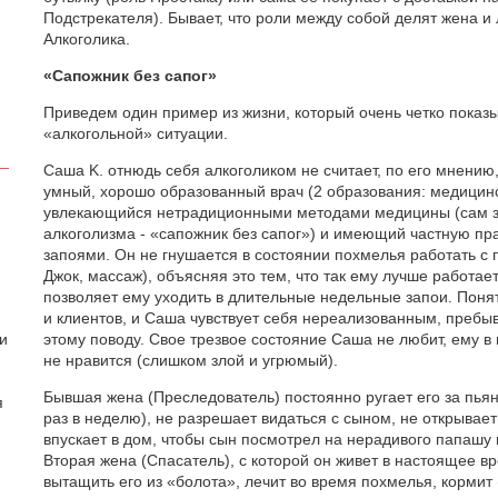
Подстрекателя). Бывает, что роли между собой делят жена 
Алкоголика.
«Сапожник без сапог»
Приведем один пример из жизни, который очень четко показы
«алкогольной» ситуации.
Саша K. отнюдь себя алкоголиком не считает, по его мнению,
умный, хорошо образованный врач (2 образования: медицинс
увлекающийся нетрадиционными методами медицины (сам з
алкоголизма - «сапожник без сапог») и имеющий частную пр
запоями. Он не гнушается в состоянии похмелья работать с
Джок, массаж), объясняя это тем, что так ему лучше работа
позволяет ему уходить в длительные недельные запои. Понятн
и клиентов, и Саша чувствует себя нереализованным, пребы
 и
этому поводу. Свое трезвое состояние Саша не любит, ему в
не нравится (слишком злой и угрюмый).
Бывшая жена (Преследователь) постоянно ругает его за пьянс
я
раз в неделю), не разрешает видаться с сыном, не открывает
впускает в дом, чтобы сын посмотрел на нерадивого папашу 
Вторая жена (Спасатель), с которой он живет в настоящее в
вытащить его из «болота», лечит во время похмелья, кормит 