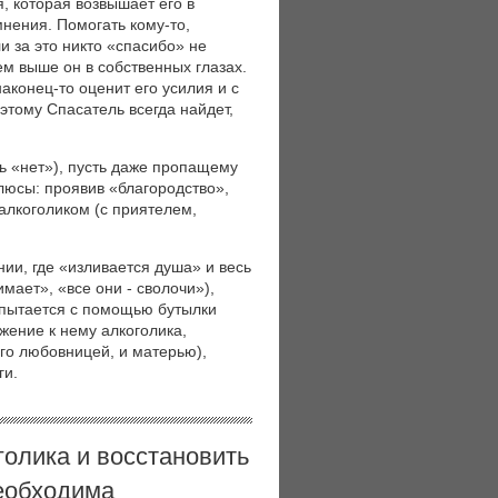
, которая возвышает его в
мнения. Помогать кому-то,
ли за это никто «спасибо» не
тем выше он в собственных глазах.
 наконец-то оценит его усилия и с
этому Спасатель всегда найдет,
ть «нет»), пусть даже пропащему
плюсы: проявив «благородство»,
 алкоголиком (с приятелем,
нии, где «изливается душа» и весь
мает», «все они - сволочи»),
н пытается с помощью бутылки
жение к нему алкоголика,
его любовницей, и матерью),
ги.
голика и восстановить
необходима