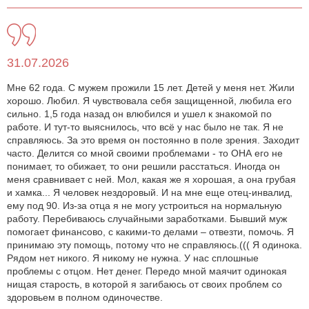
31.07.2026
Мне 62 года. С мужем прожили 15 лет. Детей у меня нет. Жили
хорошо. Любил. Я чувствовала себя защищенной, любила его
сильно. 1,5 года назад он влюбился и ушел к знакомой по
работе. И тут-то выяснилось, что всё у нас было не так. Я не
справляюсь. За это время он постоянно в поле зрения. Заходит
часто. Делится со мной своими проблемами - то ОНА его не
понимает, то обижает, то они решили расстаться. Иногда он
меня сравнивает с ней. Мол, какая же я хорошая, а она грубая
и хамка... Я человек нездоровый. И на мне еще отец-инвалид,
ему под 90. Из-за отца я не могу устроиться на нормальную
работу. Перебиваюсь случайными заработками. Бывший муж
помогает финансово, с какими-то делами – отвезти, помочь. Я
принимаю эту помощь, потому что не справляюсь.((( Я одинока.
Рядом нет никого. Я никому не нужна. У нас сплошные
проблемы с отцом. Нет денег. Передо мной маячит одинокая
нищая старость, в которой я загибаюсь от своих проблем со
здоровьем в полном одиночестве.