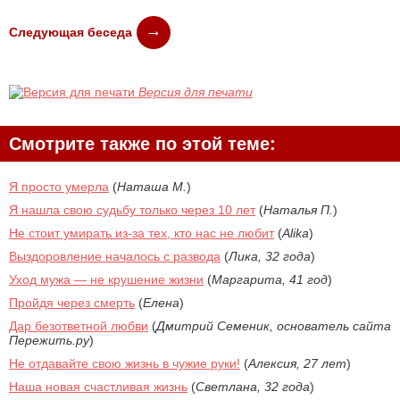
Следующая беседа
Версия для печати
Смотрите также по этой теме:
Я просто умерла
(
Наташа М.
)
Я нашла свою судьбу только через 10 лет
(
Наталья П.
)
Не стоит умирать из-за тех, кто нас не любит
(
Alika
)
Выздоровление началось с развода
(
Лика, 32 года
)
Уход мужа — не крушение жизни
(
Маргарита, 41 год
)
Пройдя через смерть
(
Елена
)
Дар безответной любви
(
Дмитрий Семеник, основатель сайта
Пережить.ру
)
Не отдавайте свою жизнь в чужие руки!
(
Алексия, 27 лет
)
Наша новая счастливая жизнь
(
Светлана, 32 года
)