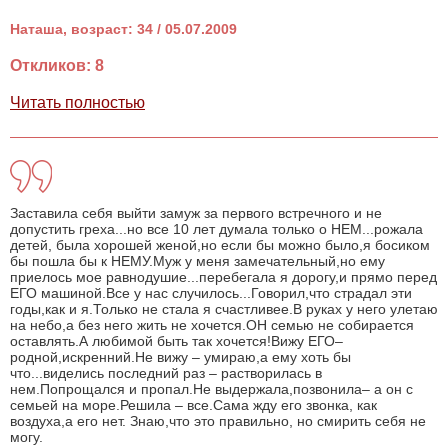
Наташа, возраст: 34 / 05.07.2009
Откликов: 8
Читать полностью
Заставила себя выйти замуж за первого встречного и не
допустить греха...но все 10 лет думала только о НЕМ...рожала
детей, была хорошей женой,но если бы можно было,я босиком
бы пошла бы к НЕМУ.Муж у меня замечательный,но ему
приелось мое равнодушие...перебегала я дорогу,и прямо перед
ЕГО машиной.Все у нас случилось...Говорил,что страдал эти
годы,как и я.Только не стала я счастливее.В руках у него улетаю
на небо,а без него жить не хочется.ОН семью не собирается
оставлять.А любимой быть так хочется!Вижу ЕГО–
родной,искренний.Не вижу – умираю,а ему хоть бы
что...виделись последний раз – растворилась в
нем.Попрощался и пропал.Не выдержала,позвонила– а он с
семьей на море.Решила – все.Сама жду его звонка, как
воздуха,а его нет. Знаю,что это правильно, но смирить себя не
могу.