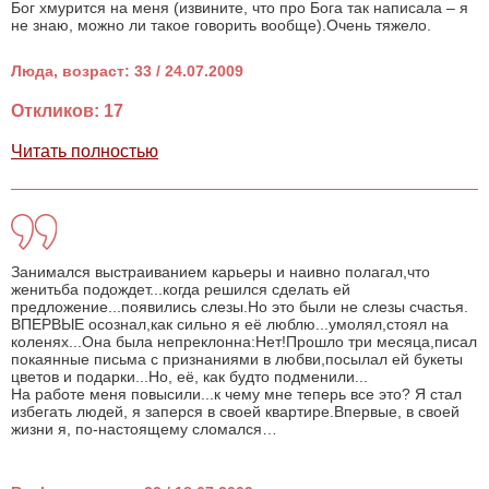
Бог хмурится на меня (извините, что про Бога так написала – я
не знаю, можно ли такое говорить вообще).Очень тяжело.
Люда, возраст: 33 / 24.07.2009
Откликов: 17
Читать полностью
Занимался выстраиванием карьеры и наивно полагал,что
женитьба подождет...когда решился сделать ей
предложение...появились слезы.Но это были не слезы счастья.
ВПЕРВЫЕ осознал,как сильно я её люблю...умолял,стоял на
коленях...Она была непреклонна:Нет!Прошло три месяца,писал
покаянные письма с признаниями в любви,посылал ей букеты
цветов и подарки...Но, её, как будто подменили...
На работе меня повысили...к чему мне теперь все это? Я стал
избегать людей, я заперся в своей квартире.Впервые, в своей
жизни я, по-настоящему сломался…