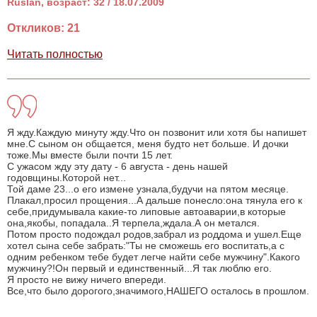
Ruslan, возраст: 32 / 18.07.2009
Откликов: 21
Читать полностью
Я жду.Каждую минуту жду.Что он позвонит или хотя бы напишет
мне.С сыном он общается, меня будто нет больше. И дочки
тоже.Мы вместе были почти 15 лет.
С ужасом жду эту дату - 6 августа - день нашей
годовщины.Которой нет...
Той даме 23...о его измене узнала,будучи на пятом месяце.
Плакал,просил прощения...А дальше понесло:она тянула его к
себе,придумывала какие-то липовые автоаварии,в которые
она,якобы, попадала..Я терпела,ждала.А он метался.
Потом просто подождал родов,забрал из роддома и ушел.Еще
хотел сына себе забрать:"Ты не сможешь его воспитать,а с
одним ребенком тебе будет легче найти себе мужчину".Какого
мужчину?!Он первый и единственный...Я так люблю его.
Я просто не вижу ничего впереди.
Все,что было дорогого,значимого,НАШЕГО осталось в прошлом.