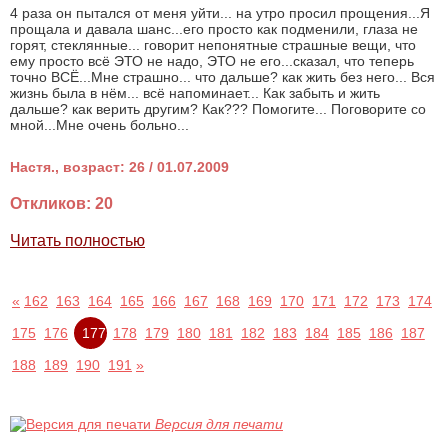
4 раза он пытался от меня уйти... на утро просил прощения...Я
прощала и давала шанс...его просто как подменили, глаза не
горят, стеклянные... говорит непонятные страшные вещи, что
ему просто всё ЭТО не надо, ЭТО не его...сказал, что теперь
точно ВСЁ...Мне страшно... что дальше? как жить без него... Вся
жизнь была в нём... всё напоминает... Как забыть и жить
дальше? как верить другим? Как??? Помогите... Поговорите со
мной...Мне очень больно...
Настя., возраст: 26 / 01.07.2009
Откликов: 20
Читать полностью
«
162
163
164
165
166
167
168
169
170
171
172
173
174
175
176
177
178
179
180
181
182
183
184
185
186
187
188
189
190
191
»
Версия для печати