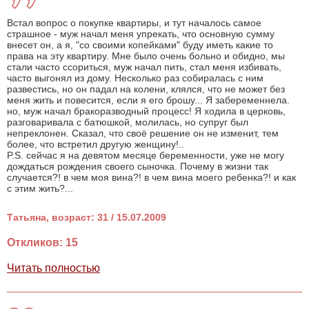
Встал вопрос о покупке квартиры, и тут началось самое
страшное - муж начал меня упрекать, что основную сумму
внесет он, а я, "со своими копейками" буду иметь какие то
права на эту квартиру. Мне было очень больно и обидно, мы
стали часто ссориться, муж начал пить, стал меня избивать,
часто выгонял из дому. Несколько раз собиралась с ним
развестись, но он падал на колени, клялся, что не может без
меня жить и повесится, если я его брошу... Я забеременнела.
но, муж начал бракоразводный процесс! Я ходила в церковь,
разговаривала с батюшкой, молилась, но супруг был
непреклонен. Сказал, что своё решение он не изменит, тем
более, что встретил другую женщину!..
P.S. сейчас я на девятом месяце беременности, уже не могу
дождаться рождения своего сыночка. Почему в жизни так
случается?! в чем моя вина?! в чем вина моего ребенка?! и как
с этим жить?...
Татьяна, возраст: 31 / 15.07.2009
Откликов: 15
Читать полностью