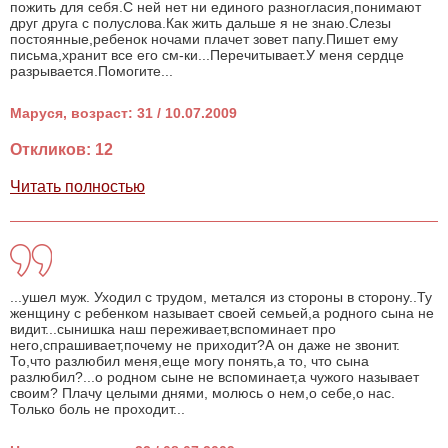
пожить для себя.С ней нет ни единого разногласия,понимают
друг друга с полуслова.Как жить дальше я не знаю.Слезы
постоянные,ребенок ночами плачет зовет папу.Пишет ему
письма,хранит все его см-ки...Перечитывает.У меня сердце
разрывается.Помогите...
Маруся, возраст: 31 / 10.07.2009
Откликов: 12
Читать полностью
...ушел муж. Уходил с трудом, метался из стороны в сторону..Ту
женщину с ребенком называет своей семьей,а родного сына не
видит...сынишка наш переживает,вспоминает про
него,спрашивает,почему не приходит?А он даже не звонит.
То,что разлюбил меня,еще могу понять,а то, что сына
разлюбил?...о родном сыне не вспоминает,а чужого называет
своим? Плачу целыми днями, молюсь о нем,о себе,о нас.
Только боль не проходит...