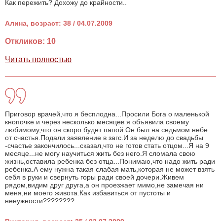
Как пережить? Дохожу до крайности..
Алина, возраст: 38 / 04.07.2009
Откликов: 10
Читать полностью
Приговор врачей,что я бесплодна...Просили Бога о маленькой
кнопочке и через несколько месяцев я объявила своему
любимому,что он скоро будет папой.Он был на седьмом небе
от счастья.Подали заявление в загс.И за неделю до свадьбы
-счастье закончилось...сказал,что не готов стать отцом...Я на 9
месяце...не могу научиться жить без него.Я сломала свою
жизнь,оставила ребенка без отца...Понимаю,что надо жить ради
ребенка.А ему нужна такая слабая мать,которая не может взять
себя в руки и свернуть горы ради своей дочери.Живем
рядом,видим друг друга,а он проезжает мимо,не замечая ни
меня,ни моего живота.Как избавиться от пустоты и
ненужности????????