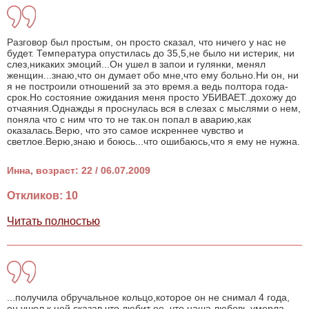
Разговор был простым, он просто сказал, что ничего у нас не
будет. Температура опустилась до 35,5,не было ни истерик, ни
слез,никаких эмоций...Он ушел в запои и гулянки, менял
женщин...знаю,что он думает обо мне,что ему больно.Ни он, ни
я не построили отношений за это время.а ведь полтора года-
срок.Но состояние ожидания меня просто УБИВАЕТ..дохожу до
отчаяния.Однажды я проснулась вся в слезах с мыслями о нем,
поняла что с ним что то не так.он попал в аварию,как
оказалась.Верю, что это самое искреннее чувство и
светлое.Верю,знаю и боюсь...что ошибаюсь,что я ему не нужна.
Инна, возраст: 22 / 06.07.2009
Откликов: 10
Читать полностью
...получила обручальное кольцо,которое он не снимал 4 года,
он ушел к ней,сказав,что любит ее, что наша любовь умерла....