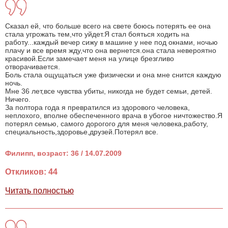
Сказал ей, что больше всего на свете боюсь потерять ее она
стала угрожать тем,что уйдет.Я стал бояться ходить на
работу...каждый вечер сижу в машине у нее под окнами, ночью
плачу и все время жду,что она вернется.она стала невероятно
красивой.Если замечает меня на улице брезгливо
отворачивается.
Боль стала ощущаться уже физически и она мне снится каждую
ночь.
Мне 36 лет,все чувства убиты, никогда не будет семьи, детей.
Ничего.
За полтора года я превратился из здорового человека,
неплохого, вполне обеспеченного врача в убогое ничтожество.Я
потерял семью, самого дорогого для меня человека,работу,
специальность,здоровье,друзей.Потерял все.
Филипп, возраст: 36 / 14.07.2009
Откликов: 44
Читать полностью