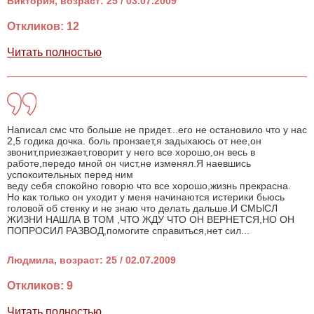
Виктория, возраст: 25 / 03.07.2009
Откликов: 12
Читать полностью
Написал смс что больше не придет...его не остановило что у нас
2,5 годика дочка. боль пронзает,я задыхаюсь от нее,он
звонит,приезжает,говорит у него все хорошо,он весь в
работе,передо мной он чист,не изменял.Я наевшись
успокоительных перед ним
веду себя спокойно говорю что все хорошо,жизнь прекрасна.
Но как только он уходит у меня начинаются истерики бьюсь
головой об стенку и не знаю что делать дальше.И СМЫСЛ
ЖИЗНИ НАШЛА В ТОМ ,ЧТО ЖДУ ЧТО ОН ВЕРНЕТСЯ,НО ОН
ПОПРОСИЛ РАЗВОД,помогите справиться,нет сил...
Людмила, возраст: 25 / 02.07.2009
Откликов: 9
Читать полностью