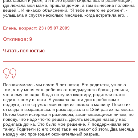
расстаемся и ушел, а я в это время сидела возле реанимации,
где лежала моя мама, пришла домой, а там вынесена половина
вещей... И никаких объяснений. "Я тебе ничего не должен", -
услышала я спустя несколько месяцев, когда встретила его...
Елена, возраст: 23 / 05.07.2009
Откликов: 9
Читать полностью
Познакомились мы почти 9 лет назад. Его родители, узнав о
том, что у меня есть ребенок от предыдущего брака, решили,
что я ему не пара. Когда он купил квартиру, родители стали
ездить к нему в гости. Я уезжала на эти дни с ребенком к
подруге, а он сгружал мои вещи из шкафа в машину. После их
отъезда я возращалась и раскладывала в 125й раз их на места.
Потом были истерики и разговоры, заканчивающиеся ничем, по
поводу, что надо что-то решать. Десять месяцев назад у нас
родилась дочка. Это было мое решение. Я поддерживала его
тайну. Родители (с его слов) так и не знают об этом. Два месяца
назад у нас произошел окончательный разрыв...