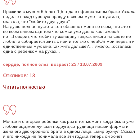
Прожили с мужем 6,5 лет. 1,5 года в официальном браке.Узнала
неделю назад суровую правду о своем муже...отпустила,
сказала, что "любите друг друга".
На душе полная пустота...он обвиняет меня во всем, что это я
во всем виновата,в том что семьи уже давно как таковой
нет...Говорит, что любит ту женщину так,как никого на свете не
любил и собирается жить с ней и только с ней!Он мой первый и
единственный мужчина.Как жить дальше?...Тяжело....осталась
одна с ребенком на руках...
сердце, полное слёз, возраст: 25 / 13.07.2009
Откликов: 13
Читать полностью
Мечтали о втором ребенки как раз в тот момент когда была уже
любовница,моя лучшая подруга,сотрудница нашей фирмы и
жена его двоюродного брата в одном лице....мир рухнул.Сказал
я его никогда не понимала все эти годы,а теперь он хочет