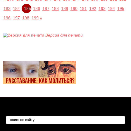
183
184
185
186
187
188
189
190
191
192
193
194
195
196
197
198
199
»
Версия для печати