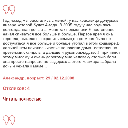
Год назад мы расстались с женой, у нас красавица дочурка,в
январе которой будет 4-года. В 2005 году у нас родилась
долгожданная дочь и ... меня как подменили.Я постепенно
начал спиваться все больше и больше. Первое время она
терпела, пыталась сохранить семью,но до меня было не
достучаться,я все больше и больше утопал в этом кошмаре.В
дальнейшем начались частые неночевки дома--естественно
претензии,скандалы,а дальше и рукоприкладство.Я причинил
этому милому и очень дорогому мне человеку столько боли...
она просто-напросто не выдержала этого кошмара,забрала
дочь и уехала к маме...
Александр, возраст: 29 / 02.12.2008
Откликов: 4
Читать полностью