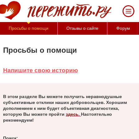
За
50
минут
Вы
Просьбы о помощи
Отзывы о сайте
Форум
можете
оценить
тяжесть
Просьбы о помощи
своего
состояния
и
Напишите свою историю
его
психологические
причины
(бесплатно)
В этом разделе Вы можете получить неравнодушные
субъективные отклики наших добровольцев. Хорошим
дополнением к ним будет объективная диагностика,
которую Вы можете пройти
здесь.
Настоятельно
рекомендуем!
Поиск: