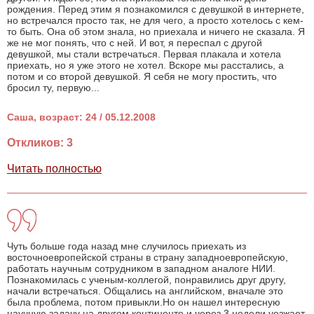
рождения. Перед этим я познакомился с девушкой в интернете,
но встречался просто так, не для чего, а просто хотелось с кем-
то быть. Она об этом знала, но приехала и ничего не сказала. Я
же не мог понять, что с ней. И вот, я переспал с другой
девушкой, мы стали встречаться. Первая плакала и хотела
приехать, но я уже этого не хотел. Вскоре мы расстались, а
потом и со второй девушкой. Я себя не могу простить, что
бросил ту, первую...
Саша, возраст: 24 / 05.12.2008
Откликов: 3
Читать полностью
Чуть больше года назад мне случилось приехать из
восточноевропейской страны в страну западноевропейскую,
работать научным сотрудником в западном аналоге НИИ.
Познакомилась с ученым-коллегой, понравились друг другу,
начали встречаться. Общались на английском, вначале это
была проблема, потом привыкли.Но он нашел интересную
научную задачу на другом континенте и через 3 недели уезжает