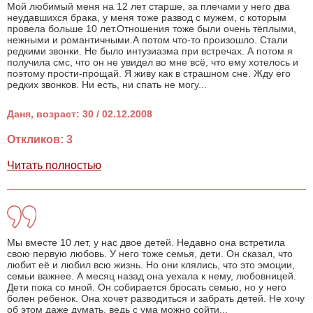
Мой любимый меня на 12 лет старше, за плечами у него два
неудавшихся брака, у меня тоже развод с мужем, с которым
провела больше 10 лет.Отношения тоже были очень тёплыми,
нежными и романтичными.А потом что-то произошло. Стали
редкими звонки. Не было интузиазма при встречах. А потом я
получила смс, что он не увидел во мне всё, что ему хотелось и
поэтому прости-прощай. Я живу как в страшном сне. Жду его
редких звонков. Ни есть, ни спать не могу...
Даня, возраст: 30 / 02.12.2008
Откликов: 3
Читать полностью
Мы вместе 10 лет, у нас двое детей. Недавно она встретила
свою первую любовь. У него тоже семья, дети. Он сказал, что
любит её и любил всю жизнь. Но они клялись, что это эмоции,
семьи важнее. А месяц назад она уехала к нему, любовницей.
Дети пока со мной. Он собирается бросать семью, но у него
болен ребенок. Она хочет разводиться и забрать детей. Не хочу
об этом даже думать, ведь с ума можно сойти...