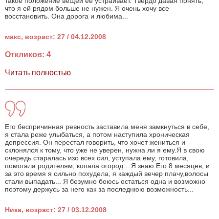
такое положение вещей ее устраивает. Твердо давая понять,
что я ей рядом больше не нужен. Я очень хочу все
восстановить. Она дорога и любима...
макс, возраст: 27 / 04.12.2008
Откликов: 4
Читать полностью
Его беспричинная ревность заставила меня замкнуться в себе,
я стала реже улыбаться, а потом наступила хроническая
депрессия. Он перестал говорить, что хочет жениться и
склонялся к тому, что уже не уверен, нужна ли я ему.Я в свою
очередь старалась изо всех сил, уступала ему, готовила,
помогала родителям, копала огород... Я знаю Его 8 месяцев, и
за это время я сильно похудела, я каждый вечер плачу,волосы
стали выпадать... Я безумно боюсь остаться одна и возможно
поэтому держусь за него как за последнюю возможность...
Ника, возраст: 27 / 03.12.2008