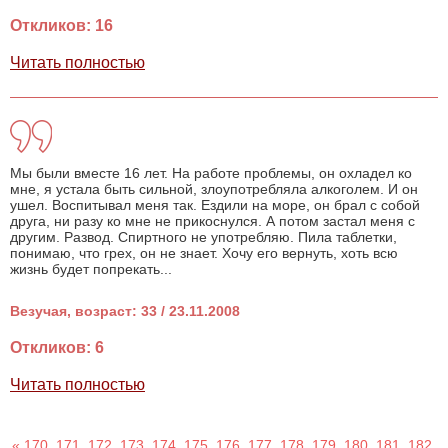
Откликов: 16
Читать полностью
Мы были вместе 16 лет. На работе проблемы, он охладел ко
мне, я устала быть сильной, злоупотребляла алкоголем. И он
ушел. Воспитывал меня так. Ездили на море, он брал с собой
друга, ни разу ко мне не прикоснулся. А потом застал меня с
другим. Развод. Спиртного не употребляю. Пила таблетки,
понимаю, что грех, он не знает. Хочу его вернуть, хоть всю
жизнь будет попрекать...
Везучая, возраст: 33 / 23.11.2008
Откликов: 6
Читать полностью
«
170
171
172
173
174
175
176
177
178
179
180
181
182