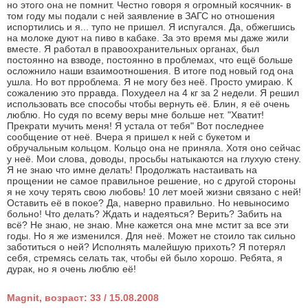
но этого она не помнит. Честно говоря я огромный косячник- в
том году мы подали с ней заявление в ЗАГС но отношения
испортились и я... тупо не пришел. Я испугался. Да, обжегшись
на молоке дуют на пиво в кабаке. За это время мы даже жили
вместе. Я работал в правоохранительных органах, был
постоянно на взводе, постоянно в проблемах, что ещё больше
осложнило наши взаимоотношения. В итоге под новый год она
ушла. Но вот прроблема. Я не могу без неё. Просто умираю. К
сожалению это прравда. Похудеел на 4 кг за 2 недели. Я решил
использовать все способы чтобы вернуть её. Блин, я её очень
люблю. Но судя по всему веры мне больше нет. "Хватит!
Прекрати мучить меня! Я устала от тебя" Вот последнее
сообщение от неё. Вчера я пришел к ней с букетом и
обручальным кольцом. Кольцо она не приняла. Хотя оно сейчас
у неё. Мои слова, доводы, просьбы натыкаются на глухую стену.
Я не знаю что имне делать! Продолжать настаивать на
прощении не самое правильное решение, но с другой стороны
я не хочу терять свою любовь! 10 лет моей жизни связано с ней!
Оставить её в покое? Да, наверно правильно. Но невыносимо
больно! Что делать? Ждать и надеяться? Верить? Забить на
всё? Не знаю, не знаю. Мне кажется она мне мстит за все эти
годы. Но я же изменился. Для неё. Может не стоило так сильно
заботиться о ней? Исполнять малейшую прихоть? Я потерял
себя, стремясь селать так, чтобы ей было хорошо. Ребята, я
дурак, но я очень люблю её!
Magnit, возраст: 33 / 15.08.2008