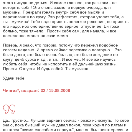
этого никуда не деться. И самое главное, как раз-таки - не
потерять себя! Это очень важно, в первую очередь для
мужчины. Прекрати гонять внутри себя все мысли и
переживания по кругу. Это рефлексия, которая утопит тебя, а
ты - мужчина! Тебе надо принять нелегкое решение, но принять
его надо, ибо оно единственно верное: отпусти ее. Ей тоже
больно, тоже тяжело.. Прости себя сам, для начала, и все
постепенно станет на свои места.
Поверь, я знаю, что говорю, потому что пережил подобное
совсем недавно. И прямо сейчас переживаю повторно... Это
было долго, это было очень больно, это было хождение по
кругу, денб сурка и т.д., и т.п... И все же.. И все же научись
любить себя, чтобы не испортить и ей дальнейшую жизнь.
Прости. Отпусти. И будь собой. Ты мужчина.
Удачи тебе!
Чингиз*, возраст: 32 / 15.08.2008
Да.. грустно... Лучший вариант сейчас - резко исчезнуть. По себе
знаю, пока бывший муж не давал покоя, пока ходил по пятам и
пытался "всеми способами вернуть", мне он был неинтересен и