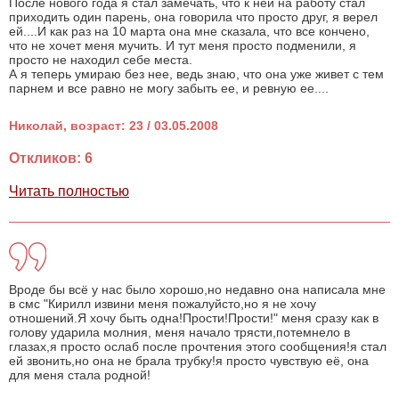
После нового года я стал замечать, что к ней на работу стал
приходить один парень, она говорила что просто друг, я верел
ей....И как раз на 10 марта она мне сказала, что все кончено,
что не хочет меня мучить. И тут меня просто подменили, я
просто не находил себе места.
А я теперь умираю без нее, ведь знаю, что она уже живет с тем
парнем и все равно не могу забыть ее, и ревную ее....
Николай, возраст: 23 / 03.05.2008
Откликов: 6
Читать полностью
Вроде бы всё у нас было хорошо,но недавно она написала мне
в смс "Кирилл извини меня пожалуйсто,но я не хочу
отношений.Я хочу быть одна!Прости!Прости!" меня сразу как в
голову ударила молния, меня начало трясти,потемнело в
глазах,я просто ослаб после прочтения этого сообщения!я стал
ей звонить,но она не брала трубку!я просто чувствую её, она
для меня стала родной!