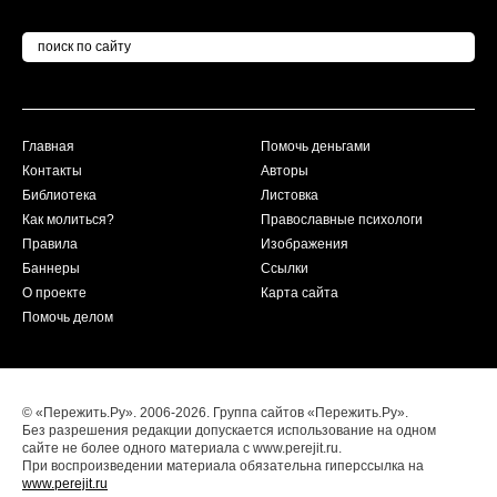
Главная
Помочь деньгами
Контакты
Авторы
Библиотека
Листовка
Как молиться?
Православные психологи
Правила
Изображения
Баннеры
Ссылки
О проекте
Карта сайта
Помочь делом
© «Пережить.Ру». 2006-2026. Группа сайтов «Пережить.Ру».
Без разрешения редакции допускается использование на одном
сайте не более одного материала с www.perejit.ru.
При воспроизведении материала обязательна гиперссылка на
www.perejit.ru