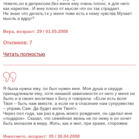
тяжело,он в депрессии,без меня ему очень плохо, я для него
как наркотик...И мне плохо от мысли что он так страдает..
Не знаю что делать,т.к у меня тоже есть к нему чувства.Мучает
мысль а вдруг?
Вера, возраст: 29 / 01.05.2008
Откликов: 7
Читать полностью
Я была нужна ему, он был нужен мне. Моя душа и сердце
принадлежали ему, хотя никакой зависимости от него у меня не
было и в своих молитвах к Богу я говорила: «Если есть воля
Твоя – быть нам вместе, а если не в спасение нам супружество
– управь Сам. Да будет воля Твоя!».
Через пол года, как раз в день моего рождения, он сделал мне
«подарок». Сказал, что семейная жизнь не по нему и он хочет
быть монахом в миру. Жить, как и жил, при храме, сторожем.
Инкогнито, возраст: 35 / 30.04.2008