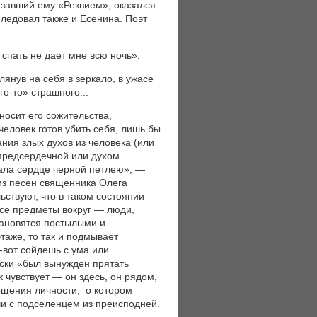
азавший ему «Реквием», оказался
ледовал также и Есенина. Поэт
 спать не дает мне всю ночь».
янув на себя в зеркало, в ужасе
го-то» страшного...
носит его сожительства,
человек готов убить себя, лишь бы
ания злых духов из человека (или
 предсердечной или духом
вала сердце черной петлею», —
из песен священника Олега
ствуют, что в таком состоянии
се предметы вокруг — люди,
тановятся постылыми и
таже, то так и подмывает
т-вот сойдешь с ума или
оски «был вынужден прятать
к чувствует — он здесь, он рядом,
пощения личности, о котором
и с подселенцем из преисподней.