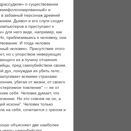
едрассудком» о существовании
«демифологизированный» и
е в забавный персонаж древний
нием. Дьявол и его слуги сходят
компьютеров и приступают к
» для него виде, например, как
о, приблизившись к человеку, они
вование. И тогда человек
рный человек». Присутствие этого
уют, но с упорством неверующих
ающего их в пучину отчаяния.
бийцы, пред самоубийством своим,
й дух, понуждая их убить тело...
и запугивает всякими страхами:
онник, убегая от жизни, от своего
нестерпимое томление" — не от
ение себя. Человек думает, что
ючению. Но это совсем не он, а
цей искони". Человек только
а на себя, сочетается с грехом и
орошо объясняет две наиболее
я черты самоубийства,