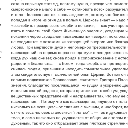
сатана впрыснул этот яд, поэтому нужно, прежде чем помога
т
смертоносное начало в себе — остановить поток разрушите
и тело. Человек тянется к наслаждениям, потому что боится 
попадая в итоге из огня да в полымя. Церковь знает — надо
и
«возлюбить прежде всего скорби и печали», — как учил преп
взять и понести свой Крест. Жизненную энергию, уходящую ч
покаяния через страдания «выталкивать» «вверх», пока она 
не соединится с потоками животворящей энергии или благод
любви. При мертвости духа и непомерной требовательности ч
а
наслаждений на первых порах всегда мучителен для человек
ю
когда дух наш оживет, снова придя в соприкосновение с ес
радости и блаженства — с Богом, тогда скорбь эта претворитс
снилась людям, привыкшим находить сомнительное удовольс
этом свидетельствует тысячелетний опыт Церкви. Вот как он 
великих подвижников Православия, святителя Григория Пала
энергия, благодатно поселяющаяся, живущая и укореняюща
источник святой радости, которая притягивает к себе ум, уво
вещественных представлений и настраивает так, что ему не 
наслаждения... Потому что как наслаждение, идущее от тела 
нисколько не освящаясь от слияния с высшим, а наоборот, п
от чего весь человек становится "плотью".., — так и духовна
тело, и сама нисколько не ухудшается от общения с телом и 
духовным, так что оно отбрасывает злые плотские стремления