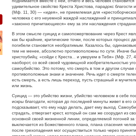
поднимается вместе с ней, отчего и весь человек становится т
удивительное свойство Креста Христова, парадокс благости 
(Мф. 11, 30) — «идея», не приемлемая для «крестоборческо
человека с его неуемной жаждой наслаждений и принципиа
«законно причитающиеся» ему за эти наслаждения страдани
В этом смысле суицид и самопожертвование через Крест яв
как бы крайние, критические точки, после которых процесс 
погибели становится необратимым. Казалось бы, одинаковые 
тем не менее, абсолютно противоположны по сути. Иначе бы
христоубийц: «сойди с Креста... и уверуем в Тебя» (Мф. 27, 
наоборот, со всей своей чудовищной изобретательностью угов
самоубийство. Это потому, что смерть в том и другом случа
противоположные знаки и значение. Речь идет о смерти телес
есть смерть, а есть лишь переход, пусть страшный и мучите
или жизнь.
Суицид — это убийство жизни, убийство человеком в себе по
искры благодати, которая до последней минуты живет в его се
подсказывает, что ему надо делать, дает ему выход. Самоу
страдать, отвергает крест, который он сам же соорудил из св
основной своей жизненной линии, определяемой погоней за
выключается из Божественного плана, плана спасения челове
после грехопадения мог осуществиться только через приняти