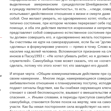
выделенные американским суицидологом Шнейдманом. П
к суициду является амбивалентность», то есть ...«люди, со
испытывают двойственное отношение к жизни и смерти даже в
собой. Они желают умереть, но одновременно хотят, чтобы и
типично состояние, при котором человек перерезает себе го
помощи, и оба эти действия являются искренними и неприт
представляет собой совершенно естественное состояние при 
ты должен совершить его, и одновременно желать посторенн
бы счастливы не идти на саморазрушение, если бы не "долж
«должны» в формулировке ученого — прямо в точку. Слово к
насилие над волей человека. Вспоминается признание на сл
иноков в Пасху
1993 г.: «Не хотел убивать ребят, но я должен
служителей». Самоубийца тоже может сказать, что не «хочет
сделать, потому что этого хочет тот, кто завладел его душой.
И вторая черта: «Общим коммуникативным действием при с
 и
своем намерении... Многие люди, намеревающиеся соверши
амбивалентное отношение к планируемому поступку, исподво
подают сигналы бедствия, как бы снабжая окружающих ключ
я
стенают о своей беспомощности, взывают о вмешательстве 
спасения...». Иными словами, в периоды приступов самоубий
самоубийца, становится более похож на жертву, чем на сам
участи. Как бы некая посторонняя сила воздействует на него п