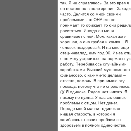
так. Я не справляюсь. За это время
он постоянно в поле зрения. Заходи
часто. Делится со мной своими
проблемами - то ОНА его не
понимает, то обижает, то они решил
расстаться. Иногда он меня
сравнивает с ней. Мол, какая же я
хорошая, а она грубая и хамка... Я
человек нездоровый. И на мне еще
отец-инвалид, ему под 90. Из-за отц
я не могу устроиться на нормальну
работу. Перебиваюсь случайными
заработками. Бывший муж помогает
финансово, с какими-то делами –
отвезти, помочь. Я принимаю эту
помощь, потому что не справляюсь.
((( Я одинока. Рядом нет никого. Я
никому не нужна. У нас сплошные
проблемы с отцом. Нет денег.
Передо мной маячит одинокая
нищая старость, в которой я
загибаюсь от своих проблем со
здоровьем в полном одиночестве.