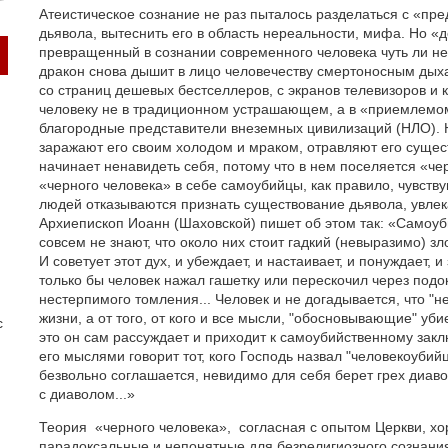
Атеистическое сознание не раз пыталось разделаться с «пр
дьявола, вытеснить его в область нереальности, мифа. Но 
превращенный в сознании современного человека чуть ли н
дракон снова дышит в лицо человечеству смертоносным дыха
со страниц дешевых бестселлеров, с экранов телевизоров и 
человеку не в традиционном устрашающем, а в «приемлемом
благородные представители внеземных цивилизаций (НЛО). Н
заражают его своим холодом и мраком, отравляют его сущест
начинает ненавидеть себя, потому что в нем поселяется «че
«черного человека» в себе самоубийцы, как правило, чувств
людей отказываются признать существование дьявола, увлек
Архиепископ Иоанн (Шаховской) пишет об этом так: «Самоу
совсем не знают, что около них стоит гадкий (невыразимо) зло
И советует этот дух, и убеждает, и настаивает, и понуждает, 
только бы человек нажал гашетку или перескочил через подок
нестерпимого томления... Человек и не догадывается, что "
жизни, а от того, от кого и все мысли, "обосновывающие" уби
с
это он сам рассуждает и приходит к самоубийственному закл
его мыслями говорит тот, кого Господь назвал "человекоубий
безвольно соглашается, невидимо для себя берет грех диавол
с диаволом...»
Теория «черного человека», согласная с опытом Церкви, х
парадоксальные и непонятные для безрелигиозного сознани