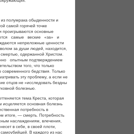
 окружающих.
 из полумрака обыденности и
этой самой горячей точке
проигрываются основные
ваются самые веские «за» и
ждаются непреложные ценности
аволом за души людей, находится,
 смертью, одержанной Христом.
менно опытным подтверждением
льством того, что только
о современного бедствия. Только
матривать эту проблему, а если не
ние отцов не «исследовать бездны
уховной болезнью.
ттеняется тема Креста, которая
ом исцеляется основная болезнь
ественная потребность в
м итоге, — смерть. Потребность
осным наслаждениям, влечения,
есет в себе, в своей плоти,
самоубийцей. В каждого из нас