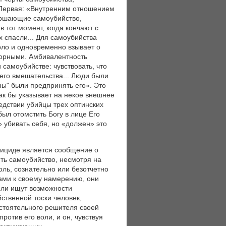
ервая: «Внутренним отношением
вершающие самоубийство,
 тот момент, когда кончают с
х спасли... Для самоубийства
рло и одновременно взывает о
ворными. Амбивалентность
самоубийстве: чувствовать, что
его вмешательства... Люди были
ны" были предпринять его». Это
ак бы указывает на некое внешнее
едствии убийцы трех оптинских
 был отомстить Богу в лице Его
» убивать себя, но «должен» это
уициде является сообщение о
ть самоубийство, несмотря на
ль, сознательно или безотчетно
ами к своему намерению, они
или ищут возможности
ственной тоски человек,
остоятельного решителя своей
ротив его воли, и он, чувствуя