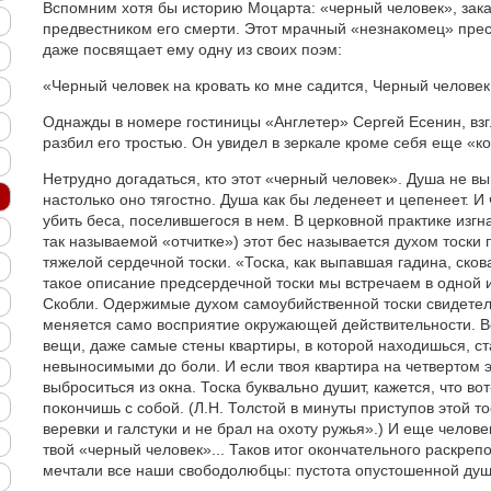
Вспомним хотя бы историю Моцарта: «черный человек», зак
предвестником его смерти. Этот мрачный «незнакомец» прес
даже посвящает ему одну из своих поэм:
«Черный человек на кровать ко мне садится, Черный человек
Однажды в номере гостиницы «Англетер» Сергей Есенин, взгл
разбил его тростью. Он увидел в зеркале кроме себя еще «ко
Нетрудно догадаться, кто этот «черный человек». Душа не вы
настолько оно тягостно. Душа как бы леденеет и цепенеет. И 
убить беса, поселившегося в нем. В церковной практике изгн
так называемой «отчитке») этот бес называется духом тоски
тяжелой сердечной тоски. «Тоска, как выпавшая гадина, ско
такое описание предсердечной тоски мы встречаем в одной 
Скобли. Одержимые духом самоубийственной тоски свидетель
меняется само восприятие окружающей действительности. В
вещи, даже самые стены квартиры, в которой находишься, с
невыносимыми до боли. И если твоя квартира на четвертом э
выброситься из окна. Тоска буквально душит, кажется, что во
покончишь с собой. (Л.Н. Толстой в минуты приступов этой т
веревки и галстуки и не брал на охоту ружья».) И еще челове
твой «черный человек»... Таков итог окончательного раскре
мечтали все наши свободолюбцы: пустота опустошенной душ