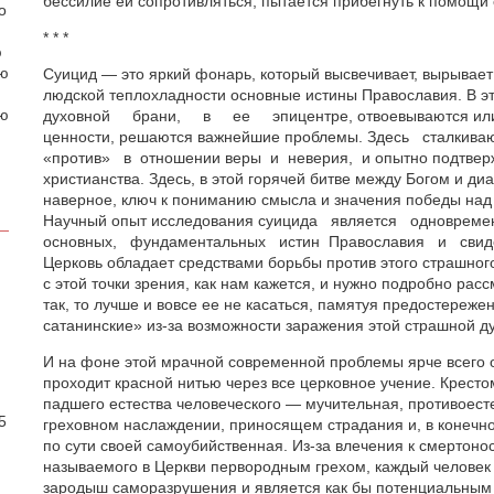
бессилие ей сопротивляться, пытается прибегнуть к помощи
о
* * *
ю
аю
Суицид — это яркий фонарь, который высвечивает, вырывает
людской теплохладности основные истины Православия. В 
ою
духовной брани, в ее эпицентре, отвоевываются или 
ценности, решаются важнейшие проблемы. Здесь сталки
«против» в отношении веры и неверия, и опытно подтвер
христианства. Здесь, в этой горячей битве между Богом и ди
наверное, ключ к пониманию смысла и значения победы над
Научный опыт исследования суицида является одновре
основных, фундаментальных истин Православия и свидете
Церковь обладает средствами борьбы против этого страшног
с этой точки зрения, как нам кажется, и нужно подробно расс
так, то лучше и вовсе ее не касаться, памятуя предостереже
сатанинские» из-за возможности заражения этой страшной д
И на фоне этой мрачной современной проблемы ярче всего о
.
проходит красной нитью через все церковное учение. Крест
падшего естества человеческого — мучительная, противоест
5
греховном наслаждении, приносящем страдания и, в конечно
по сути своей самоубийственная. Из-за влечения к смертон
называемого в Церкви первородным грехом, каждый человек н
зародыш саморазрушения и является как бы потенциальным 