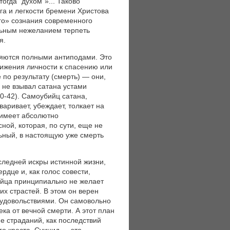
огда "духом"»... Таково
ига и легкости бремени Христова
го» сознания современного
льным нежеланием терпеть
я.
ляются полными антиподами. Это
движения личности к спасению или
по результату (смерть) — они,
 не взывал сатана устами
40-42). Самоубийц сатана,
аривает, убеждает, толкает на
е имеет абсолютно
ной, которая, по сути, еще не
льный, в настоящую уже смерть
следней искры истинной жизни,
рдце и, как голос совести,
бийца принципиально не желает
оих страстей. В этом он верен
 удовольствиями. Он самовольно
ка от вечной смерти. А этот план
е страданий, как последствий