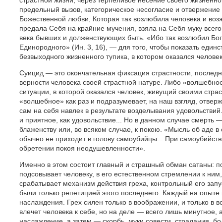
страстной жизни, через терпеливое несение своего жизненно
предельный вызов, категорическое несогласие и отвержение
Божественной любви, Которая так возлюбила человека и воз
предала Себя на крайние мучения, взяла на Себя муку всего
века бывших и долженствующих быть. «Ибо так возлюбил Бог
Единородного» (Ин. 3, 16), — для того, чтобы показать един
безвыходного жизненного тупика, в котором оказался челове
Суицид — это окончательная фиксация страстности, послед
верности человека своей страстной натуре. Либо «волшебн
ситуации, в которой оказался человек, живущий своими стра
«волшебное» как раз и подразумевает, на наш взгляд, отвер
сам на себя навлек в результате возделывания удовольстви
и приятное, как удовольствие... Но в данном случае смерть 
блаженству или, во всяком случае, к покою. «Мысль об аде в
обычно не приходит в голову самоубийцы... При самоубийств
обретении покоя неодушевленности».
Именно в этом состоит главный и страшный обман сатаны: п
подсовывает человеку, в его естественном стремлении к ним,
срабатывает механизм действия греха, контрольный его запус
были только репетицией этого последнего. Каждый на опыте
наслаждения. Грех силен только в воображении, и только в 
влечет человека к себе, но на деле — всего лишь минутное,
наслаждение, а затем — скорбь, муки совести, страдания, бол