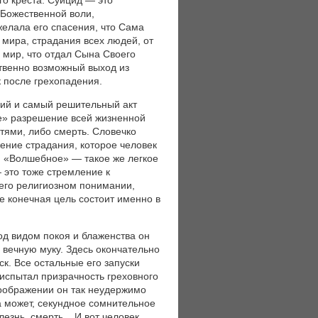
го креста. Суицид — это
 Божественной воли,
желала его спасения, что Сама
 мира, страдания всех людей, от
 мир, что отдал Сына Своего
ственно возможный выход из
к после грехопадения.
ний и самый решительный акт
ое» разрешение всей жизненной
стями, либо смерть. Словечко
жение страдания, которое человек
й. «Волшебное» — такое же легкое
— это тоже стремление к
 его религиозном понимании,
е конечная цель состоит именно в
од видом покоя и блаженства он
 вечную муку. Здесь окончательно
к. Все остальные его запуски
 испытал призрачность греховного
воображении он так неудержимо
 а может, секундное сомнительное
езнь, смерть... И вот человек,