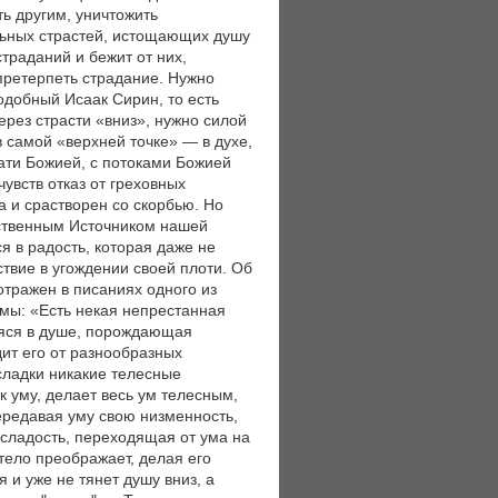
ть другим, уничтожить
льных страстей, истощающих душу
страданий и бежит от них,
 претерпеть страдание. Нужно
одобный Исаак Сирин, то есть
ерез страсти «вниз», нужно силой
в самой «верхней точке» — в духе,
ати Божией, с потоками Божией
увств отказ от греховных
а и срастворен со скорбью. Но
тественным Источником нашей
я в радость, которая даже не
твие в угождении своей плоти. Об
отражен в писаниях одного из
мы: «Есть некая непрестанная
яся в душе, порождающая
дит его от разнообразных
сладки никакие телесные
к уму, делает весь ум телесным,
ередавая уму свою низменность,
я сладость, переходящая от ума на
тело преображает, делая его
 и уже не тянет душу вниз, а