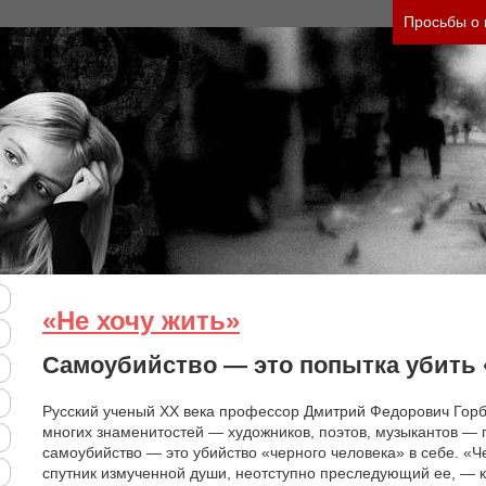
нить тяжесть своего состояния и его психологи
Просьбы о
«Не хочу жить»
Самоубийство — это попытка убить 
Русский ученый XX века профессор Дмитрий Федорович Горб
многих знаменитостей — художников, поэтов, музыкантов — п
самоубийство — это убийство «черного человека» в себе. «
спутник измученной души, неотступно преследующий ее, — к