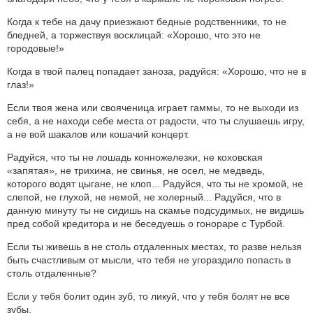
Когда к тебе на дачу приезжают бедные родственники, то не
бледней, а торжествуя восклицай: «Хорошо, что это не
городовые!»
Когда в твой палец попадает заноза, радуйся: «Хорошо, что не в
глаз!»
Если твоя жена или свояченица играет гаммы, то не выходи из
себя, а не находи себе места от радости, что ты слушаешь игру,
а не вой шакалов или кошачий концерт.
Радуйся, что ты не лошадь конножелезки, не коховская
«запятая», не трихина, не свинья, не осел, не медведь,
которого водят цыгане, не клоп... Радуйся, что ты не хромой, не
слепой, не глухой, не немой, не холерный... Радуйся, что в
данную минуту ты не сидишь на скамье подсудимых, не видишь
пред собой кредитора и не беседуешь о гонораре с Турбой.
Если ты живешь в не столь отдаленных местах, то разве нельзя
быть счастливым от мысли, что тебя не угораздило попасть в
столь отдаленные?
Если у тебя болит один зуб, то ликуй, что у тебя болят не все
зубы.