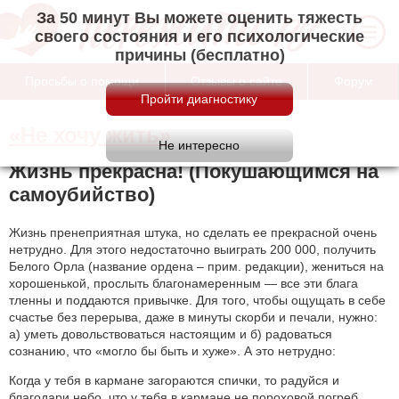
За 50 минут Вы можете оценить тяжесть
своего состояния и его психологические
причины (бесплатно)
Просьбы о помощи
Отзывы о сайте
Форум
«Не хочу жить»
Жизнь прекрасна! (Покушающимся на
самоубийство)
Жизнь пренеприятная штука, но сделать ее прекрасной очень
нетрудно. Для этого недостаточно выиграть 200 000, получить
Белого Орла (название ордена – прим. редакции), жениться на
хорошенькой, прослыть благонамеренным — все эти блага
тленны и поддаются привычке. Для того, чтобы ощущать в себе
счастье без перерыва, даже в минуты скорби и печали, нужно:
а) уметь довольствоваться настоящим и б) радоваться
сознанию, что «могло бы быть и хуже». А это нетрудно:
Когда у тебя в кармане загораются спички, то радуйся и
благодари небо, что у тебя в кармане не пороховой погреб.