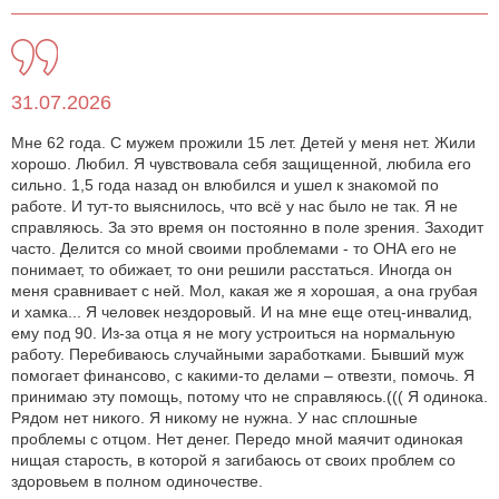
31.07.2026
Мне 62 года. С мужем прожили 15 лет. Детей у меня нет. Жили
хорошо. Любил. Я чувствовала себя защищенной, любила его
сильно. 1,5 года назад он влюбился и ушел к знакомой по
работе. И тут-то выяснилось, что всё у нас было не так. Я не
справляюсь. За это время он постоянно в поле зрения. Заходит
часто. Делится со мной своими проблемами - то ОНА его не
понимает, то обижает, то они решили расстаться. Иногда он
меня сравнивает с ней. Мол, какая же я хорошая, а она грубая
и хамка... Я человек нездоровый. И на мне еще отец-инвалид,
ему под 90. Из-за отца я не могу устроиться на нормальную
работу. Перебиваюсь случайными заработками. Бывший муж
помогает финансово, с какими-то делами – отвезти, помочь. Я
принимаю эту помощь, потому что не справляюсь.((( Я одинока.
Рядом нет никого. Я никому не нужна. У нас сплошные
проблемы с отцом. Нет денег. Передо мной маячит одинокая
нищая старость, в которой я загибаюсь от своих проблем со
здоровьем в полном одиночестве.