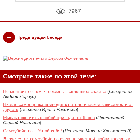
7967
Предыдущая беседа
Версия для печати
Смотрите также по этой теме:
Не мечтайте о том, что жизнь – сплошное счастье
(
Священник
Андрей Лоргус
)
Низкая самооценка приводит к патологической зависимости от
другого
(
Психолог Ирина Рахимова
)
Мысль покончить с собой приходит от бесов
(
Протоиерей
Сергий Николаев
)
Самоубийство... Узнай себя!
(
Психолог Михаил Хасьминский
)
Является ли самоубийство из-за несчастной любви красивым