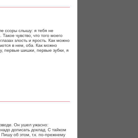
ле ссоры слышу: я тебя не
 Такое чувство, что того моего
 глазах злость и ярость. Как можно
аются в нем, оба. Как можно
у, первые шишки, первые зубки, я
азводе. Он ушел ужасно:
 надо дописать доклад. С тайком
 Пишу об этом, т.к. по-прежнему