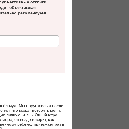
субъективные отклики
удет объективная
ятельно рекомендуем!
 ушёл муж. Мы поругались и после
 понял, что может потерять меня.
адил личную жизнь. Они быстро
 море, он везде говорит, как
ственному ребёнку приезжает раз в
я?