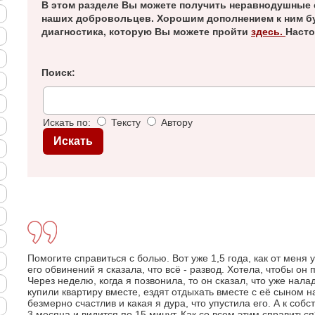
В этом разделе Вы можете получить неравнодушные 
наших добровольцев. Хорошим дополнением к ним б
диагностика, которую Вы можете пройти
здесь.
Насто
Поиск:
Искать по:
Тексту
Автору
Помогите справиться с болью. Вот уже 1,5 года, как от меня
его обвинений я сказала, что всё - развод. Хотела, чтобы он
Через неделю, когда я позвонила, то он сказал, что уже нал
купили квартиру вместе, ездят отдыхать вместе с её сыном на
безмерно счастлив и какая я дура, что упустила его. А к соб
3 месяца и видится по 15 минут. Как со всем этим справитьс