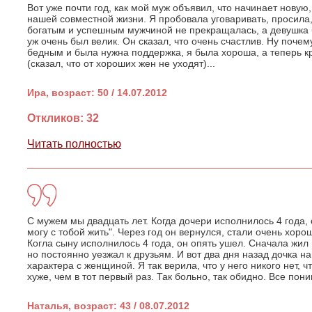
Вот уже почти год, как мой муж объявил, что начинает новую
нашей совместной жизни. Я пробовала уговаривать, просила,
богатым и успешным мужчиной не прекращалась, а девушка 
уж очень был велик. Он сказал, что очень счастлив. Ну почем
бедным и была нужна поддержка, я была хороша, а теперь к
(сказал, что от хороших жен не уходят)...
Ира, возраст: 50 / 14.07.2012
Откликов: 32
Читать полностью
С мужем мы двадцать лет. Когда дочери исполнилось 4 года, 
могу с тобой жить". Через год он вернулся, стали очень хоро
Когла сыну исполнилось 4 года, он опять ушел. Сначала жил
но постоянно уезжал к друзьям. И вот два дня назад дочка н
характера с женщиной. Я так верила, что у него никого нет, ч
хуже, чем в тот первый раз. Так больно, так обидно. Все пон
Наталья, возраст: 43 / 08.07.2012