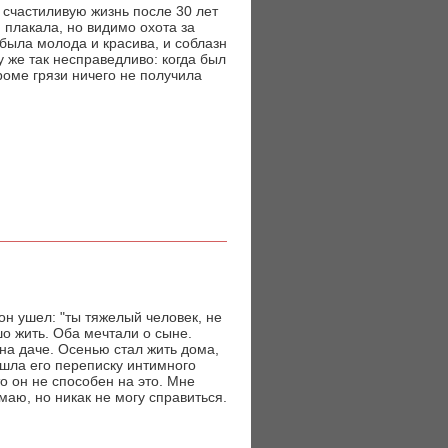
, счастиливую жизнь после 30 лет
 плакала, но видимо охота за
была молода и красива, и соблазн
у же так несправедливо: когда был
роме грязи ничего не получила
он ушел: "ты тяжелый человек, не
шо жить. Оба мечтали о сыне.
 на даче. Осенью стал жить дома,
ашла его переписку интимного
то он не способен на это. Мне
имаю, но никак не могу справиться.