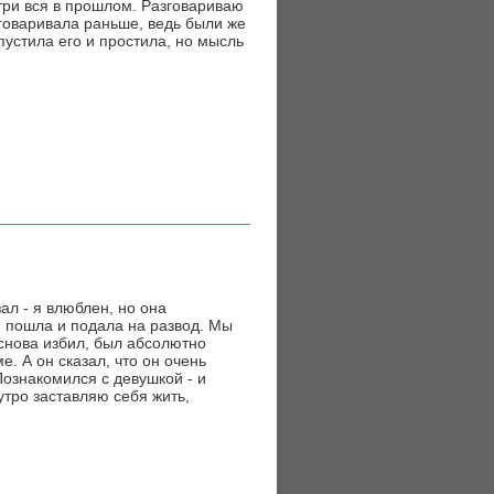
утри вся в прошлом. Разговариваю
зговаривала раньше, ведь были же
пустила его и простила, но мысль
ал - я влюблен, но она
, пошла и подала на развод. Мы
 снова избил, был абсолютно
е. А он сказал, что он очень
Познакомился с девушкой - и
утро заставляю себя жить,