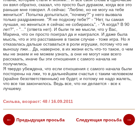
он взял обратно, сказал, что просто был дураком, когда все это
раньше мне говорил. А сейчас: "Люблю, но не могу на тебе
жениться". Попытка допытаться, "почему?" у него вызвала
только раздражение. "Я не подхожу тебе?" - "Нет, ты самая
лучшая, но жениться я сейчас не собираюсь", - "А когда? В 90
лет?", - "..." (ответа нет). И были те же мысли, что у Вас,
Марина, что он просто поиграл да и наигрался. И даже была
мысль, что и это расставание в таком случае - тоже игра. Но я
отказалась дальше оставаться в роли игрушки, потому что не
выношу лжи... Да, наверное, в их жизни есть что-то такое, о чем
мы не знаем и не можем узнать, а они не могут нам всего
расскаать, иначе бы эти отношения с самого начала не
получились.
Я твердо убеждена, что если отношения с самого начала были
посторены на лжи, то в дальнейшем счастья с таким человеком
(крайне безответственным) не будет, и потому не надо жалеть,
что все так закончилось. Ведь все, что ни делается - все к
лучшему.
Сильва, возраст: 48 / 16.09.2011
Предыдущая просьба
Следующая просьба