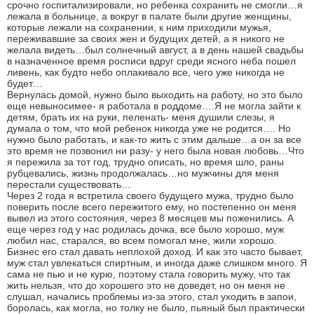
срочно госпитализировали, но ребенка сохранить не смогли…я
лежала в больнице, а вокруг в палате были другие женщины,
которые лежали на сохранении, к ним приходили мужья,
переживавшие за своих жен и будущих детей, а я никого не
желала видеть…был солнечный август, а в день нашей свадьбы
в назначенное время росписи вдруг среди ясного неба пошел
ливень, как будто небо оплакивало все, чего уже никогда не
будет…
Вернулась домой, нужно было выходить на работу, но это было
еще невыносимее- я работала в роддоме….Я не могла зайти к
детям, брать их на руки, пеленать- меня душили слезы, я
думала о том, что мой ребенок никогда уже не родится…. Но
нужно было работать, и как-то жить с этим дальше…а он за все
это время не позвонил ни разу- у него была новая любовь…Что
я пережила за тот год, трудно описать, но время шло, раны
рубцевались, жизнь продолжалась…но мужчины для меня
перестали существовать…
Через 2 года я встретила своего будущего мужа, трудно было
поверить после всего пережитого ему, но постепенно он меня
вывел из этого состояния, через 8 месяцев мы поженились. А
еще через год у нас родилась дочка, все было хорошо, муж
любил нас, старался, во всем помогал мне, жили хорошо.
Бизнес его стал давать неплохой доход. И как это часто бывает,
муж стал увлекаться спиртным, и иногда даже слишком много. Я
сама не пью и не курю, поэтому стала говорить мужу, что так
жить нельзя, что до хорошего это не доведет, но он меня не
слушал, начались проблемы из-за этого, стал уходить в запои,
боролась, как могла, но толку не было, пьяный был практически