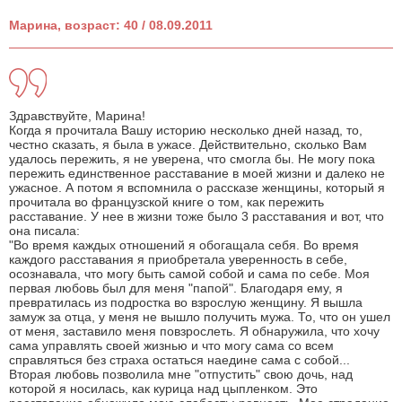
Марина, возраст: 40 / 08.09.2011
Здравствуйте, Марина!
Когда я прочитала Вашу историю несколько дней назад, то,
честно сказать, я была в ужасе. Действительно, сколько Вам
удалось пережить, я не уверена, что смогла бы. Не могу пока
пережить единственное расставание в моей жизни и далеко не
ужасное. А потом я вспомнила о рассказе женщины, который я
прочитала во французской книге о том, как пережить
расставание. У нее в жизни тоже было 3 расставания и вот, что
она писала:
"Во время каждых отношений я обогащала себя. Во время
каждого расставания я приобретала уверенность в себе,
осознавала, что могу быть самой собой и сама по себе. Моя
первая любовь был для меня "папой". Благодаря ему, я
превратилась из подростка во взрослую женщину. Я вышла
замуж за отца, у меня не вышло получить мужа. То, что он ушел
от меня, заставило меня повзрослеть. Я обнаружила, что хочу
сама управлять своей жизнью и что могу сама со всем
справляться без страха остаться наедине сама с собой...
Вторая любовь позволила мне "отпустить" свою дочь, над
которой я носилась, как курица над цыпленком. Это