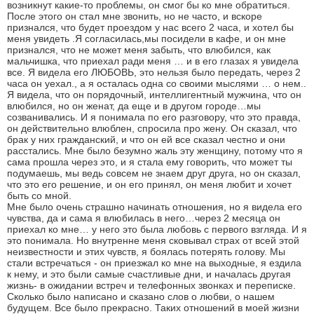
возникнут какие-то проблемы, он смог бы ко мне обратиться.
После этого он стал мне звонить, но не часто, и вскоре
признался, что будет проездом у нас всего 2 часа, и хотел бы
меня увидеть .Я согласилась,мы посидели в кафе, и он мне
признался, что не может меня забыть, что влюбился, как
мальчишка, что приехал ради меня … и в его глазах я увидела
все. Я видела его ЛЮБОВЬ, это нельзя было передать, через 2
часа он уехал., а я осталась одна со своими мыслями … о нем..
Я видела, что он порядочный, интеллигентный мужчина, что он
влюбился, но он женат, да еще и в другом городе…мы
созванивались. И я понимала по его разговору, что это правда,
он действительно влюблен, спросила про жену. Он сказал, что
брак у них гражданский, и что он ей все сказал честно и они
расстались. Мне было безумно жаль эту женщину, потому что я
сама прошла через это, и я стала ему говорить, что может ты
подумаешь, мы ведь совсем не знаем друг друга, но он сказал,
что это его решение, и он его принял, он меня любит и хочет
быть со мной.
Мне было очень страшно начинать отношения, но я видела его
чувства, да и сама я влюбилась в него…через 2 месяца он
приехал ко мне… у него это была любовь с первого взгляда. И я
это понимала. Но внутренне меня сковывал страх от всей этой
неизвестности и этих чувств, я боялась потерять голову. Мы
стали встречаться - он приезжал ко мне на выходные, я ездила
к нему, и это были самые счастливые дни, и началась другая
жизнь- в ожидании встреч и телефонных звонках и переписке.
Сколько было написано и сказано слов о любви, о нашем
будущем. Все было прекрасно. Таких отношений в моей жизни