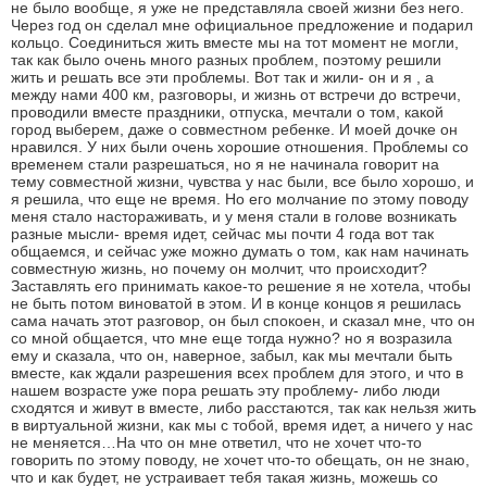
не было вообще, я уже не представляла своей жизни без него.
Через год он сделал мне официальное предложение и подарил
кольцо. Соединиться жить вместе мы на тот момент не могли,
так как было очень много разных проблем, поэтому решили
жить и решать все эти проблемы. Вот так и жили- он и я , а
между нами 400 км, разговоры, и жизнь от встречи до встречи,
проводили вместе праздники, отпуска, мечтали о том, какой
город выберем, даже о совместном ребенке. И моей дочке он
нравился. У них были очень хорошие отношения. Проблемы со
временем стали разрешаться, но я не начинала говорит на
тему совместной жизни, чувства у нас были, все было хорошо, и
я решила, что еще не время. Но его молчание по этому поводу
меня стало настораживать, и у меня стали в голове возникать
разные мысли- время идет, сейчас мы почти 4 года вот так
общаемся, и сейчас уже можно думать о том, как нам начинать
совместную жизнь, но почему он молчит, что происходит?
Заставлять его принимать какое-то решение я не хотела, чтобы
не быть потом виноватой в этом. И в конце концов я решилась
сама начать этот разговор, он был спокоен, и сказал мне, что он
со мной общается, что мне еще тогда нужно? но я возразила
ему и сказала, что он, наверное, забыл, как мы мечтали быть
вместе, как ждали разрешения всех проблем для этого, и что в
нашем возрасте уже пора решать эту проблему- либо люди
сходятся и живут в вместе, либо расстаются, так как нельзя жить
в виртуальной жизни, как мы с тобой, время идет, а ничего у нас
не меняется…На что он мне ответил, что не хочет что-то
говорить по этому поводу, не хочет что-то обещать, он не знаю,
что и как будет, не устраивает тебя такая жизнь, можешь со