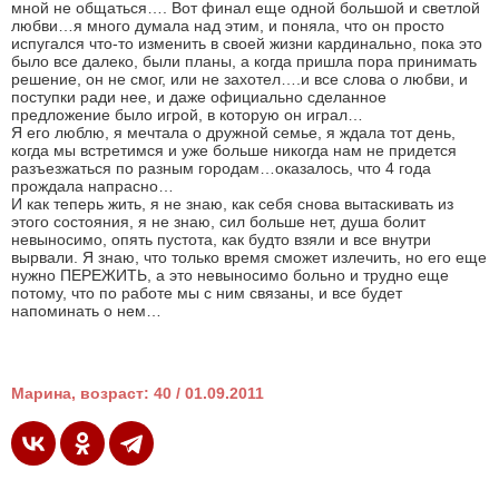
мной не общаться…. Вот финал еще одной большой и светлой
любви…я много думала над этим, и поняла, что он просто
испугался что-то изменить в своей жизни кардинально, пока это
было все далеко, были планы, а когда пришла пора принимать
решение, он не смог, или не захотел….и все слова о любви, и
поступки ради нее, и даже официально сделанное
предложение было игрой, в которую он играл…
Я его люблю, я мечтала о дружной семье, я ждала тот день,
когда мы встретимся и уже больше никогда нам не придется
разъезжаться по разным городам…оказалось, что 4 года
прождала напрасно…
И как теперь жить, я не знаю, как себя снова вытаскивать из
этого состояния, я не знаю, сил больше нет, душа болит
невыносимо, опять пустота, как будто взяли и все внутри
вырвали. Я знаю, что только время сможет излечить, но его еще
нужно ПЕРЕЖИТЬ, а это невыносимо больно и трудно еще
потому, что по работе мы с ним связаны, и все будет
напоминать о нем…
Марина, возраст: 40 / 01.09.2011