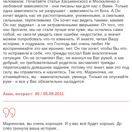
человеком. Почитайте статьи Хасьминского и Москаленко о
любовной зависимости - они писаны как для нас с Вами. Только
одна зависимость не разрушает - зависимость от Бога. А Он
хочет видеть нас не растоптанными, униженными, а смелыми,
сильными, терпеливыми. Он хочет нас видеть такими, какими
Он нас задумал - а не затравленными зверьками. От того, что
нас бросили, мы не стали лучше или хуже, мы остались сами
собой, но смогли увидеть свои ошибки, недостатки, а значит
можем попробовать что-то изменить. И знаете, читая Вашу
историю, я подумала, что Господь вас очень любит. Не
воспринимайте это как иронию, нет. Он так хочет, чтобы Вы что-
то исправили в себе, что трижды послал Вам аналогичные
ситуации. Он не оставляет Вас, не махнул на Вас рукой, а как
добрый, но требовательный родитель заставляет трижды
переписывать домашнее задание, потому что знает, вам это под
силу, вы справитесь и научитесь. Так что, Мариночка, не
отчаивайтесь, вы - замечательная, умница. Только не опускайте
руки - и все у Вас обязательно наладится.
Анна, возраст: 40 / 05.09.2011
Мариночка, вы очень хорошая. И у вас всё будет хорошо. До
слёз тронула ваша история...