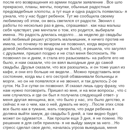
после его возвращения из армии подали заявление . Все шло
прекрасно, планы, мечты, покупки, обычные радостные
предсвадебные хлопоты, а тут еще и одна радость появилась- я
узнала, что у нас будет ребенок. Тут же сообщила своему
любимому об этом, он весь светился от радости. Звонил с
работы по несколько раз в день, спрашивал . как наш малыш
себя чувствует, уже мечтали о том, кто родится, выбирали
имена.. Но радость длилась недолго….за неделю до свадьбы
мой любимый решил устроить мальчишник, я ничего против не
имела, но почему-то вечером не позвонил, когда вернулся
домой.(мобильников тогда еще не было), я решила, что загулял
с друзьями, пришел поздно и не стал меня беспокоить. Не
позвонил он и днем, я стала его разыскивать- на работе его не
было, и нам сказали, что он взял выходные дни до самой
свадьбы. Друзья сказали, что все разошлись. и он тоже ушел из
кафе, и они его больше не видели... Можно представить мое
состояние, когда мы с его сестрой обзванивали больницы и
морги.. но он не появлялся и не звонил, и так длилось 2-ое
суток. На 3-и сутки он позвонил. И сказал лишь одну фразу, что
нам нужно поговорить. Пришел ко мне, и на мои вопросы , что с
ним случилось и где он был я получила следующий ответ- у
меня другая женщина, все, что было у нас, это было детство, и
сейчас я ни о чем, как о ней, думать не могу…После этих слов
все было как в тумане, мать говорила, что ради ребенка я
должна выйти замуж, до свадьбы 5 дней, а там видно будет,
может он одумается… Как прошли еще 3 дня, я не помню. Но
решение я для себя приняла- я не выйду замуж за него…Но
стресс сделал свое дело, началась угроза выкидыша, меня