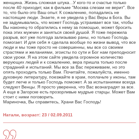
женщина. Жизнь сложная штука...У кого-то и счастье только
после 40 приходит, как в фильме "Москва слезам не верит". Все
то, что было-это Ваш опыт. К сожалению, попадались не
настоящие люди. Знаете, я не увидела у Вас Веры в Бога. Вы
не задумывались, что может Господь устраивает все так, чтобы
Вы наконец-то обратились к нему за помощью, может бросить
пока этих мужчин и заняться своей душой. Я тоже пережила
разрыв, вот уже полгода зализываю раны, но только Господь
помогает. И для себя я сделала вообще по жизни вывод, что все
люди и мы тоже просто не совершенны, мы все со своими
страстями и желаниями, эгоисты по сути и Бог нам преподносит
свои уроки. Я на этом сайте увидела огромное количество
верующих людей и к сожалению, вера пришла только после
страданий и испытаний. Мы все за Вас переживаем, но это
опять проходить только Вам. Почитайте, пожалуйста, именно
духовную литературу, поезжайте в храм, поплачьте у иконы, там
будет легче и только Господь поможет. А за испытаниями всегда
следуют Венцы. Я просто уверенна, что Вас вознаградят за все.
А еще в Загорске есть прозорливые мудрые старцы. Может Вам
стоит с ними поговорить.
Мариночка, Вы справитесь, Храни Вас Господь!
Натали, возраст: 23 / 02.09.2011