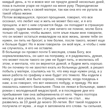
каждый день, а то и вовсе мог не придти домой несколько дней,
пока в пьяном угаре не поднял на меня руку. Периодически
стал уходить жить к своей матери, так как она его не ругала за
такой образ жизни.
Потом возвращался, просил прощения, говорил, что все
осознал, что любит нас и жить не может без нас, и я его
прощала. и вот с ним случается беда- он попадает в страшную
аварию, чудом выживает, и я уже ничего не помню, молю Бога
только об одном, чтобы выжил, хотя злые языки мне говорили,
что он может остаться инвалидом на всю жизнь, зачем тебе он
нужен, он пить не бросит, а тем более, после такого, может еще
и больше будет. Но я всем говорила- он мой муж., и чтобы с ним
не случилось, я его не оставлю.
В больнице он провел почти 5 месяцев, слава Богу, все
нормализовалось, он шел на поправку, и я радовалась, думая,
что может после такого он уже не будет пить, и молилась об
этом, и мечтала, что он вернется домой, и будем жить хорошо.
Но он почему-то не захотел ехать из больницы домой, а решил
побыть у матери, ссылаясь на то, что ему еще нужен уход, а у
меня работа по графику и мне будет это тяжело. Мы ездили к
нему с дочкой, все было хорошо, говорили, когда поедешь к
нам, а он говорил, что вот немного побуду, и приеду. Но все
оказалось намного банальнее. Пока он лежал в больнице, завел
роман с молоденькой медсестрой, и в последние дни его
пребывания там она забеременела от него. Через полтора
месяца я все узнала, он отрицать ничего не стал… мы
развелись за 10 дней до моего 30-летия. Вот такой подарок я
получила от мужа…и еще я запомнила его слова- ты сильная,