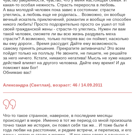
чувство уверенности, чувство, что у меня настоящая семья. И
какая-то особая нежность. Страсть переросла в любовь.
А ваш молодой человек пока завис в состоянии: страсти
улеглись, а любовь еще не родилась... Возможно, он вообще
вечный искатель приключений, романтик и вообще не способен
никого любить! Просто подозрительно просто он ушел от той
своей гражданской жены - страсти-то улеглись. Нужен ли вам
такой человек, сможете ли вы всю жизнь раздувать меха
страсти? А возможно, только потеряв вас он поймет, насколько
вы ему дороги... Время рассудит. Дайте ему возможность
самому принять решение. Прекратите активничать! Это всем
пойдет только на полльзу. Не звоните, не пишите, не решайте
за него ничего. Кстати, никакого негатива! Мысль не хуже наших
действий влияет на другого человека. Дайте ему время! И да
поможет вам Бог!
Обнимаю вас!
Александра (Светлая), возраст: 46 / 14.09.2011
Что-то такое странное, наверное, в последние месяцы
происходит в мире. Именно в тот же период со мной произошла
точно такая же история, он повел себя так же... И тоже были 4
года любви на расстоянии, и редкие встречи, и переписка, и его
планы, которые стали и моими... И все свои слова в одночасье