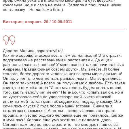
предложила уехать в Малайзию месяцев на 6) А девушка -
красавица! но я и сама не лучше. Залипла в прошлом и никак
не выплыву... Но лапками бью:)
Виктория, возраст: 26 / 10.09.2011
Дорогая Марина, здравствуйте!
Как мне хорошо знакомо все, о чем вы написали! Эти страсти,
подогреваемые расставаниями и растояниями. Да ещи и
разностью часовых поясов! У меня все вот так же начиналось с
Андреем. Правда финал совсем другой. Мы вместе. И более
теплого, более дорогого человека нет во всем мире для меня!
Он получил то, о чем мечтал, раньше, чем я. Мы встретились.
Он этого так хотел! А потом он получил мою любовь. Есть такая
книга, не помню автора "И что мы теперь будем делать после
того, как ты заполучил меня?" Не знаю, что испытывал он, но я
не чувствовала себя не удовлетворенной -чисто женский
инстинкт мой толкал меня объединиться под одну крышу. Это
случилось спустя 2 года после нашей встречи. Сначала я
летала как на крыльях! А потом... всепоглашаюшая страсть
прошла, а чувство родного человека еще не появилось. Как же
я мучилась! Хорошо еще ума хватило не наломать дров.
Сегодня намного ценнее страсти то, что мне дает наш союз: