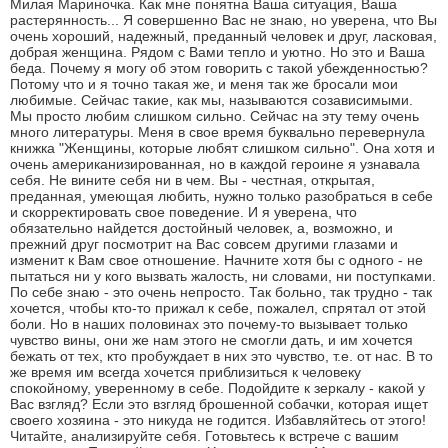
Милая Мариночка. Как мне понятна Ваша ситуация, Ваша
растерянность... Я совершенно Вас не знаю, но уверена, что Вы
очень хороший, надежный, преданный человек и друг, ласковая,
добрая женщина. Рядом с Вами тепло и уютно. Но это и Ваша
беда. Почему я могу об этом говорить с такой убежденностью?
Потому что и я точно такая же, и меня так же бросали мои
любимые. Сейчас такие, как мы, называются созависимыми.
Мы просто любим слишком сильно. Сейчас на эту тему очень
много литературы. Меня в свое время буквально перевернула
книжка "Женщины, которые любят слишком сильно". Она хотя и
очень американизированная, но в каждой героине я узнавала
себя. Не вините себя ни в чем. Вы - честная, открытая,
преданная, умеющая любить, нужно только разобраться в себе
и скорректировать свое поведение. И я уверена, что
обязательно найдется достойный человек, а, возможно, и
прежний друг посмотрит на Вас совсем другими глазами и
изменит к Вам свое отношение. Начните хотя бы с одного - не
пытаться ни у кого вызвать жалость, ни словами, ни поступками.
По себе знаю - это очень непросто. Так больно, так трудно - так
хочется, чтобы кто-то прижал к себе, пожалел, спрятал от этой
боли. Но в наших половинах это почему-то вызывает только
чувство вины, они же нам этого не смогли дать, и им хочется
бежать от тех, кто пробуждает в них это чувство, т.е. от нас. В то
же время им всегда хочется приблизиться к человеку
спокойному, уверенному в себе. Подойдите к зеркалу - какой у
Вас взгляд? Если это взгляд брошенной собачки, которая ищет
своего хозяина - это никуда не годится. Избавляйтесь от этого!
Читайте, анализируйте себя. Готовьтесь к встрече с вашим