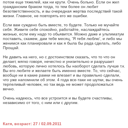
потом еще тяжелей, как ни крути. Очень больно. Если он жил
гражданским браком тогда, то тем более он любит
безответственность, и вы очередная жертва последствий такой
жизни. Главное, не повторять его же ошибки.
Если вам суждено быть вместе, то будете. Только не мучайте
себя. Живите себе спокойно, работайте, наслаждайтесь
жизнью, если ему надо то обьявится. Можно даже и ультиматум
поставить, скажем, дам тебе месяц, 'Я тебя люблю', и либо мы
женимся как планировали и как я была бы рада сделать, либо
Прощай.
Не давить на него, но с достоинством сказать, что то что он
делает, мягко говоря, нечестно и унизительно и разрушает
любовь, которую лично хотелось бы наоборот сделать лучше т.к.
Вы его любите и желаете быть именно вместе. То, что сейчас,
вообще ни в какие рамки не влезает и вы правильно сделали,
что уже напомнили об этом. 4 года все-таки не шутки, вы очень
терпеливый человек, но так ведь не может продоложаться
вечно.
Очень надеюсь, что все устроится и вы будете счастливы,
независимо от того, с ним или с другим.
Катя, возраст: 27 / 02.09.2011