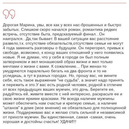
Дорогая Марина, увы, все как у всех нас-брошенных и быстро
забытых. Слишком скоро начался роман, романтика редких
встречь, отсутствие быта, предсказуемый финал...Он
наигрался...Да,так бывает. В вашей ситуации вас расстояние
развело,т.к. отсутствие обязательств,отсутствие семьи не могут
4 года заменить разговоры о будущем. Он перегорел, привык к
свободе, возможно, к концу ваших отношений у него появились
новые. Я не думаю, что у себя в городе он был полным
затворником и вел монашеский образ жизни и жил только
мечтами о жизни с вами. К сожалению... При женах-то
умудряются паралельно бегать на два фронта и то не
уследишь, а тут в разных городах. Но, прошу вас, не вините
себя, есть такое выражение "не судьба", а значит надо принять
и пережить и это.У вас есть родной человек, родной в отличие
от всех предыдущих ваших мужчин, это дочь. Берегите ее,
радуйтесь ей, живите вместе с ней интересно, раскрасьте ее и
свою жизни яркими красками. Не всегда наличие мужчины
может обеспечить нам счастье и крепкую семью, а наличие
"штанов" в доме (мое мнение) не обязательно для полноценной
жизни. Поддерживаю вас и желаю стать сильной и независимой
от прихоти мужчин. Вы единственная, самая -самая, очень
хорошая и достойны счастья! УДАЧИ!!!