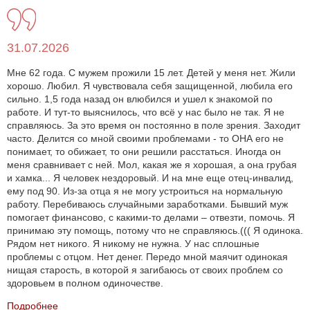
31.07.2026
Мне 62 года. С мужем прожили 15 лет. Детей у меня нет. Жили
хорошо. Любил. Я чувствовала себя защищенной, любила его
сильно. 1,5 года назад он влюбился и ушел к знакомой по
работе. И тут-то выяснилось, что всё у нас было не так. Я не
справляюсь. За это время он постоянно в поле зрения. Заходит
часто. Делится со мной своими проблемами - то ОНА его не
понимает, то обижает, то они решили расстаться. Иногда он
меня сравнивает с ней. Мол, какая же я хорошая, а она грубая
и хамка... Я человек нездоровый. И на мне еще отец-инвалид,
ему под 90. Из-за отца я не могу устроиться на нормальную
работу. Перебиваюсь случайными заработками. Бывший муж
помогает финансово, с какими-то делами – отвезти, помочь. Я
принимаю эту помощь, потому что не справляюсь.((( Я одинока.
Рядом нет никого. Я никому не нужна. У нас сплошные
проблемы с отцом. Нет денег. Передо мной маячит одинокая
нищая старость, в которой я загибаюсь от своих проблем со
здоровьем в полном одиночестве.
Подробнее