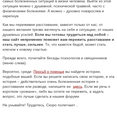
самых болезненных ситуаций в жизни человека. Выйти из этой
ситуации можно с душевной, психической травмой, часто с
физическими болезнями. А можно – духовно повзрослев и
окрепнув.
Как мы переживем расставание, зависит только от нас, от
нашего желания трезво взглянуть на себя и ситуацию, от наших
душевных усилий.
Если вы готовы трудиться над собой –
наш сайт непременно поможет вам пережить расставание и
стать лучше, сильнее
. То, что кажется бедой, может стать
ключом к новому счастью.
Прежде всего, почитайте беседы психологов и священников
(меню слева).
Вероятно, среди
Просьб о помощи
вы найдете истории,
подобные вашей. Если вы решите написать свою историю, и эта
история – действительно очень болезненная история о
расставании или разводе, напишите ее
здесь
. Если же речь о
коротком «романе», либо вы хотите не пережить, а задать
вопрос, это лучше сделать в нашем форуме.
Не унывайте! Трудитесь. Скоро полегчает…